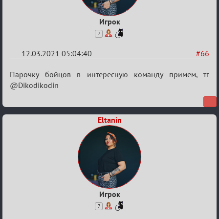
Игрок
7
12.03.2021 05:04:40
#66
Re:
Парочку бойцов в интересную команду примем, тг
Разговоры
@Dikodikodin
о
XIX
Eltanin
ТПК.
Игрок
7