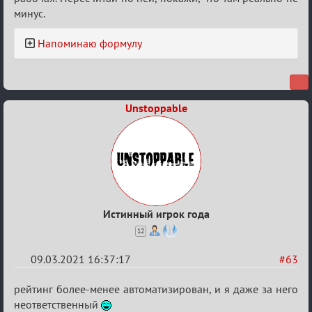
XIX
минус.
ТПК.
Напоминаю формулу
Unstoppable
Истинный игрок года
12
09.03.2021 16:37:17
#63
Re:
рейтинг более-менее автоматизирован, и я даже за него
Разговоры
неответственный