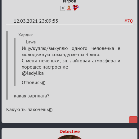
Игрок
8
12.03.2021 23:09:55
#70
Re:
Хардик
Разговоры
Lawe
Ищу/куплю/выкуплю одного человечка в
о
молодежную команду мечты 3 лига.
XIX
С меня печеньки, зп, лайтовая атмосфера и
ТПК.
хорошее настроение
@ledylika
Отзовись)))
какая зарплата?
Какую ты захочешь)))
Detective