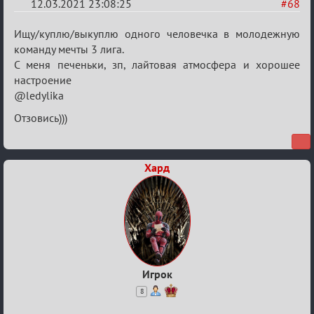
12.03.2021 23:08:25
#68
Re:
Ищу/куплю/выкуплю одного человечка в молодежную
Разговоры
команду мечты 3 лига.
С меня печеньки, зп, лайтовая атмосфера и хорошее
о
настроение
XIX
@ledylika
ТПК.
Отзовись)))
Хард
Игрок
8