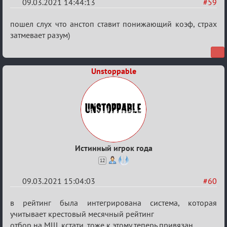
09.03.2021 14:44:13
#59
Re:
пошел слух что анстоп ставит понижающий коэф, страх
Разговоры
затмевает разум)
о
XIX
Unstoppable
ТПК.
Истинный игрок года
12
09.03.2021 15:04:03
#60
Re:
в рейтинг была интегрирована система, которая
Разговоры
учитывает крестовый месячный рейтинг
отбор на МШ, кстати, тоже к этому теперь привязан