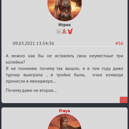
Игрок
11
09.03.2021 13:54:36
#56
Re:
А можно как бы не вставлять свои неуместные три
Разговоры
копейки?
Я не понимаю почему так вышло, я в том году даже
о
турнир выиграла , в тройке была, очки команде
XIX
принесла в менеджере...
ТПК.
Почему даже не вторая...
Freya