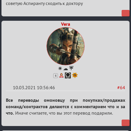
советую Аспиранту сходить к доктору
о
XIX
ТПК.
Vera
☀ ☁ ☔
6
10.03.2021 10:56:46
#64
Re:
Все переводы омоновцу при покупках/продажах
Разговоры
команд/контрактов делаются с комментарием что и за
что.
Иначе считаете, что вы этот перевод подарили.
о
XIX
ТПК.