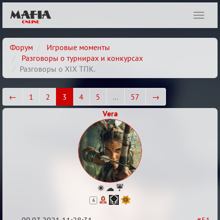
Показ
навиг
Форум
Игровые моменты
Разговоры о турнирах и конкурсах
Разговоры о XIX ТПК.
←
1
2
3
4
5
…
57
→
Vera
☀ ☁ ☔
6