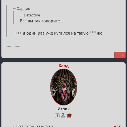
Re:
Хардик
Разговоры
Detective
Все вы так говорите...
о
XIX
++++ я один раз уже купился на такую ****ню
ТПК.
..............
2
Хард
Игрок
8
12.03.2021 23:17:34
#75