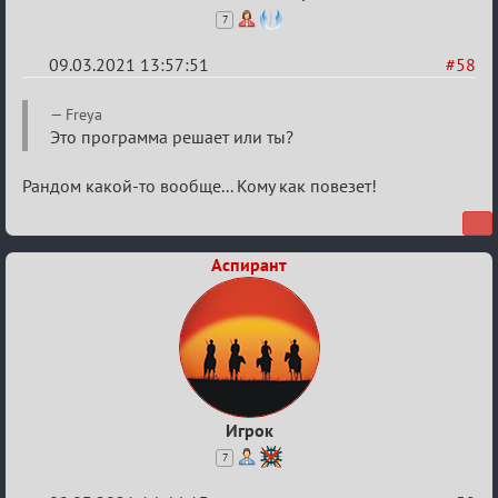
7
09.03.2021 13:57:51
#58
Re:
Freya
Разговоры
Это программа решает или ты?
о
Рандом какой-то вообще... Кому как повезет!
XIX
ТПК.
Аспирант
Игрок
7