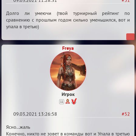
09.03.2021 11:28:31
#51
Re:
Долго ли умеючи (твой турнирный рейтинг по
Разговоры
сравнению с прошлым годом сильно уменьшился, вот и
упала в третью)
о
XIX
ТПК.
Freya
Игрок
11
09.03.2021 13:26:58
#52
Re:
Ясно...жаль
Разговоры
Конечно, никто не зовет в команды вот и Упала в третью