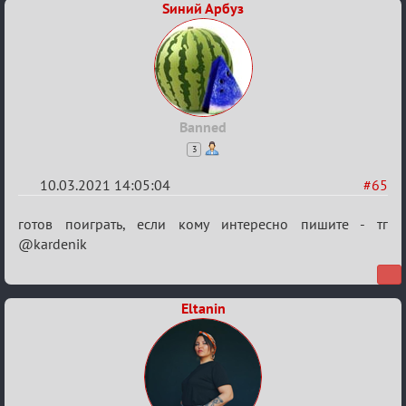
Sиний Арбуз
Banned
3
10.03.2021 14:05:04
#65
Re:
готов поиграть, если кому интересно пишите - тг
Разговоры
@kardenik
о
XIX
Eltanin
ТПК.