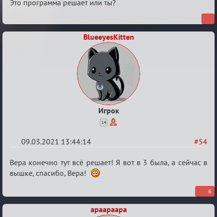
ТПК.
Это программа решает или ты?
BlueeyesKitten
Игрок
14
09.03.2021 13:44:14
#54
Re:
Вера конечно тут всё решает! Я вот в 3 была, а сейчас в
Разговоры
вышке, спасибо, Вера!
о
6
XIX
apaapaapa
ТПК.