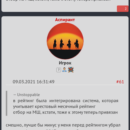
о
XIX
2
ТПК.
Аспирант
Игрок
7
09.03.2021 16:31:49
#61
Re:
Unstoppable
Разговоры
в рейтинг была интегрирована система, которая
учитывает крестовый месячный рейтинг
о
отбор на МШ, кстати, тоже к этому теперь привязан
XIX
ТПК.
смешно, лучше бы минус у меня перед рейтингом убрал