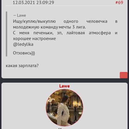
12.03.2021 23:09:29
#69
Re:
Lawe
Разговоры
Ищу/куплю/выкуплю одного человечка в
молодежную команду мечты 3 лига.
о
С меня печеньки, зп, лайтовая атмосфера и
XIX
хорошее настроение
ТПК.
@ledylika
Отзовись)))
какая зарплата?
Lawe