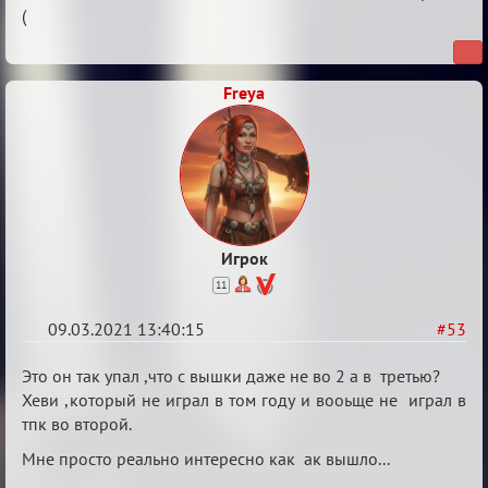
(
о
XIX
ТПК.
Freya
Игрок
11
09.03.2021 13:40:15
#53
Re:
Это он так упал ,что с вышки даже не во 2 а в третью?
Разговоры
Хеви ,который не играл в том году и вооьще не играл в
тпк во второй.
о
XIX
Мне просто реально интересно как ак вышло...