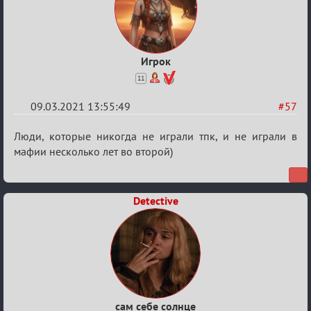
Игрок
11
09.03.2021 13:55:49
#57
Re:
Люди, которые никогда не играли тпк, и не играли в
Разговоры
мафии несколько лет во второй)
о
XIX
Detective
ТПК.
сам себе солнце