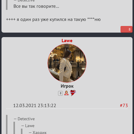
Разговоры
Все вы так говорите...
о
++++ я один раз уже купился на такую ****ню
XIX
ТПК.
8
Lawe
Игрок
8
12.03.2021 23:13:22
#73
Re:
Detective
Разговоры
Lawe
о
Хардик