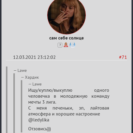
сам себе солнце
7
12.03.2021 23:12:02
#71
Re:
Lawe
Разговоры
Хардик
о
Lawe
Ищу/куплю/выкуплю одного
XIX
человечка в молодежную команду
ТПК.
мечты 3 лига.
С меня печеньки, зп, лайтовая
атмосфера и хорошее настроение
@ledylika
Отзовись)))