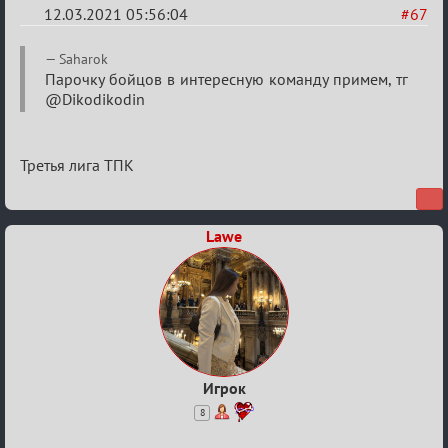
12.03.2021 05:56:04
#67
Re:
Saharok
Разговоры
Парочку бойцов в интересную команду примем, тг
@Dikodikodin
о
XIX
ТПК.
Третья лига ТПК
Lawe
Игрок
8