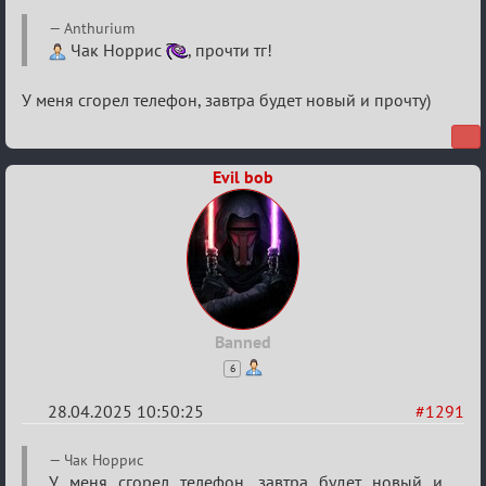
Re:
Anthurium
Разговоры
Чак Норрис
, прочти тг!
о
У меня сгорел телефон, завтра будет новый и прочту)
XIX
ТПК.
Evil bob
Banned
6
28.04.2025 10:50:25
#1291
Re:
Чак Норрис
У меня сгорел телефон, завтра будет новый и