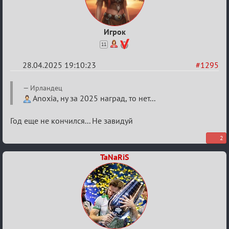
Игрок
11
28.04.2025 19:10:23
#1295
Re:
Ирландец
Разговоры
Anoxia, ну за 2025 наград, то нет...
о
Год еще не кончился... Не завидуй
XIX
ТПК.
2
TaNaRiS