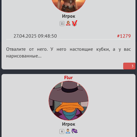
Игрок
11
27.04.2025 09:48:50
#1279
Re:
Отвалите от него. У него настоящие кубки, а у вас
Разговоры
нарисованные...
о
3
XIX
Flur
ТПК.
Игрок
6