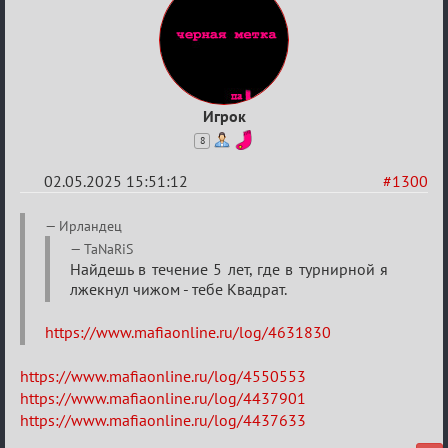
Игрок
8
02.05.2025 15:51:12
#1300
Re:
Ирландец
Разговоры
TaNaRiS
Найдешь в течение 5 лет, где в турнирной я
о
лжекнул чижом - тебе Квадрат.
XIX
ТПК.
https://www.mafiaonline.ru/log/4631830
https://www.mafiaonline.ru/log/4550553
https://www.mafiaonline.ru/log/4437901
https://www.mafiaonline.ru/log/4437633