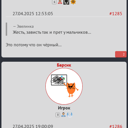
6
27.04.2025 12:53:05
#1285
Re:
Эвелинка
Разговоры
Жесть, зависть так и прет у мальчиков…
о
Это потому что он чёрный...
XIX
ТПК.
2
Барсик
Игрок
8
27.04.2025 19:00:09
#1286