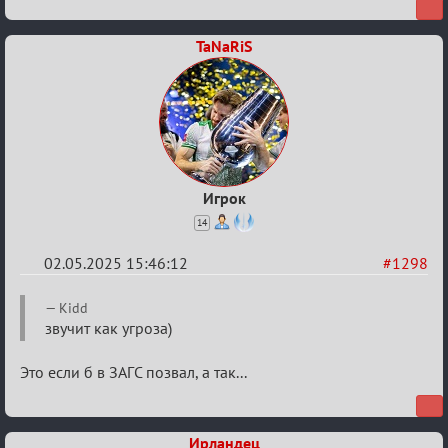
ТПК.
TaNaRiS
Игрок
14
02.05.2025 15:46:12
#1298
Re:
Kidd
Разговоры
звучит как угроза)
о
Это если б в ЗАГС позвал, а так...
XIX
ТПК.
Ирландец