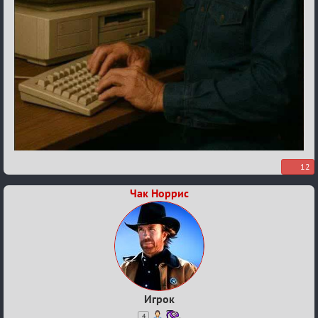
12
Чак Норрис
Игрок
4