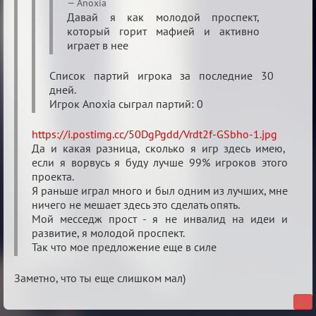
о
Anoxia
Давай я как молодой проспект,
XIX
который горит мафией и активно
ТПК.
играет в нее
Список партий игрока за последние 30
дней.
Игрок Anoxia сыграл партий: 0
https://i.postimg.cc/50DgPgdd/Vrdt2f-GSbho-1.jpg
Да и какая разница, сколько я игр здесь имею,
если я ворвусь я буду лучше 99% игроков этого
проекта.
Я раньше играл много и был одним из лучших, мне
ничего не мешает здесь это сделать опять.
Мой месседж прост - я не инвалид на идеи и
развитие, я молодой проспект.
Так что мое предложение еще в силе
Заметно, что ты еще слишком мал)