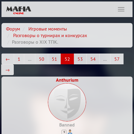
Показ
навиг
Форум
Игровые моменты
Разговоры о турнирах и конкурсах
Разговоры о XIX ТПК.
←
1
…
50
51
52
53
54
…
57
→
Anthurium
Banned
9