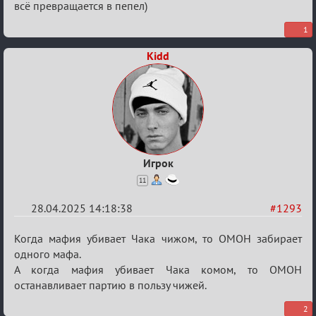
Разговоры
всё превращается в пепел)
о
1
XIX
Kidd
ТПК.
Игрок
11
28.04.2025 14:18:38
#1293
Re:
Когда мафия убивает Чака чижом, то ОМОН забирает
Разговоры
одного мафа.
А когда мафия убивает Чака комом, то ОМОН
о
останавливает партию в пользу чижей.
XIX
ТПК.
2