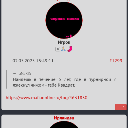
Игрок
8
02.05.2025 15:49:11
#1299
Re:
TaNaRiS
Разговоры
Найдешь в течение 5 лет, где в турнирной я
лжекнул чижом - тебе Квадрат.
о
XIX
https://www.mafiaonline.ru/log/4631830
ТПК.
1
Ирландец