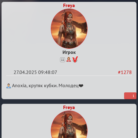
Freya
Игрок
11
27.04.2025 09:48:07
#1278
Re:
Anoxia, крутяк кубки. Молодец❤️
Разговоры
1
о
Freya
XIX
ТПК.