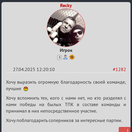
Recky
XIX
ТПК.
Игрок
8
27.04.2025 12:20:10
#1282
Re:
Хочу выразить огромную благодарность своей команде,
Разговоры
лучшие
о
Хочу вспомнить тех, кого с нами нет, но кто разделял с
XIX
нами победы на былых ТПК в составе команды и
принимал в них непосредственное участие.
ТПК.
Хочу поблагодарить соперников за интересные партии.
1