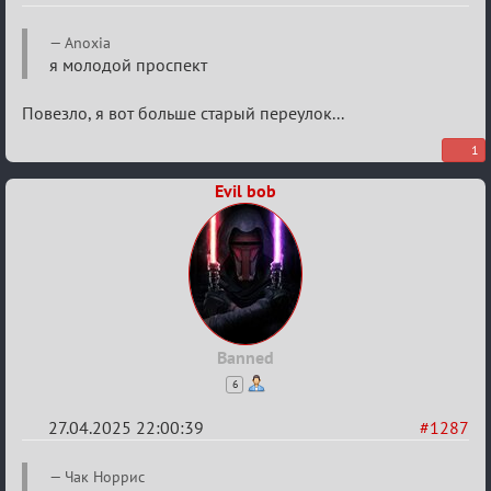
Re:
Anoxia
Разговоры
я молодой проспект
о
Повезло, я вот больше старый переулок...
XIX
ТПК.
1
Evil bob
Banned
6
27.04.2025 22:00:39
#1287
Re:
Чак Норрис