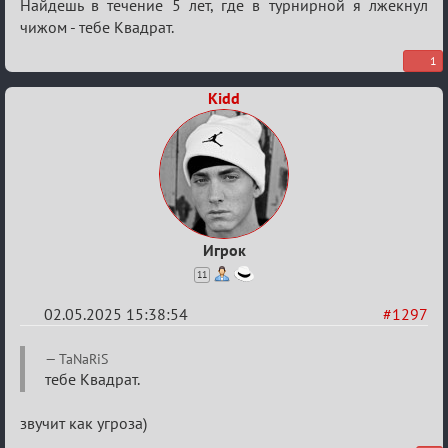
Найдешь в течение 5 лет, где в турнирной я лжекнул
чижом - тебе Квадрат.
1
Kidd
Игрок
11
02.05.2025 15:38:54
#1297
Re:
TaNaRiS
Разговоры
тебе Квадрат.
о
звучит как угроза)
XIX