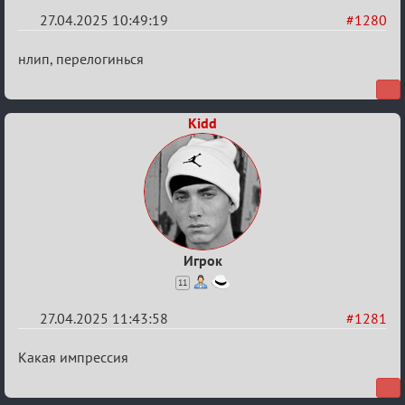
27.04.2025 10:49:19
#1280
Re:
нлип, перелогинься
Разговоры
о
Kidd
XIX
ТПК.
Игрок
11
27.04.2025 11:43:58
#1281
Re:
Какая импрессия
Разговоры
о