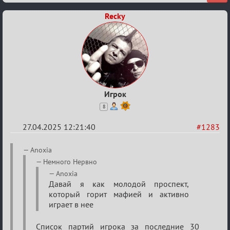
Recky
Игрок
8
27.04.2025 12:21:40
#1283
Re:
Anoxia
Разговоры
Немного Нервно
о
Anoxia
Давай я как молодой проспект,
XIX
который горит мафией и активно
ТПК.
играет в нее
Список партий игрока за последние 30