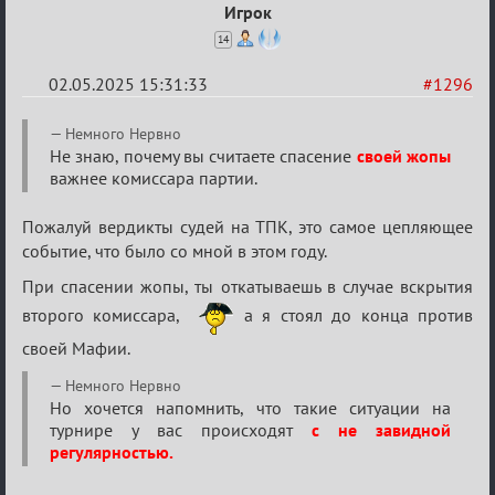
Игрок
14
02.05.2025 15:31:33
#1296
Re:
Немного Нервно
Разговоры
Не знаю, почему вы считаете спасение
своей жопы
важнее комиссара партии.
о
XIX
Пожалуй вердикты судей на ТПК, это самое цепляющее
ТПК.
событие, что было со мной в этом году.
При спасении жопы, ты откатываешь в случае вскрытия
второго комиссара,
а я стоял до конца против
своей Мафии.
Немного Нервно
Но хочется напомнить, что такие ситуации на
турнире у вас происходят
с не завидной
регулярностью.