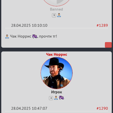
Banned
9
28.04.2025 10:10:10
#1289
Re:
Чак Норрис
, прочти тг!
Разговоры
о
Чак Норрис
XIX
ТПК.
Игрок
4
28.04.2025 10:47:07
#1290