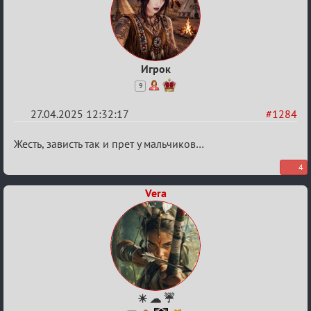
Игрок
9
27.04.2025 12:32:17
#1284
Re:
Жесть, зависть так и прет у мальчиков…
Разговоры
4
о
Vera
XIX
ТПК.
☀ ☁ ☔