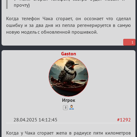
Разговоры
прочту)
о
XIX
Когда телефон Чака сгорает, он осознает что сделал
ТПК.
ошибку и за два дня из пепла регенерируется в самую
новую модель с обновленной прошивкой.
1
Gaston
Игрок
8
28.04.2025 14:12:45
#1292
Re:
Когда у Чака сгорает жепа в радиусе пяти километров