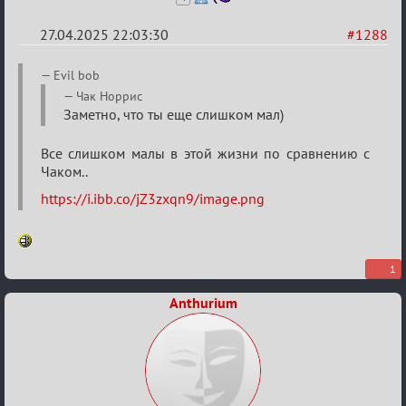
27.04.2025 22:03:30
#1288
Re:
Evil bob
Разговоры
Чак Норрис
Заметно, что ты еще слишком мал)
о
XIX
Все слишком малы в этой жизни по сравнению с
ТПК.
Чаком..
https://i.ibb.co/jZ3zxqn9/image.png
1
Anthurium