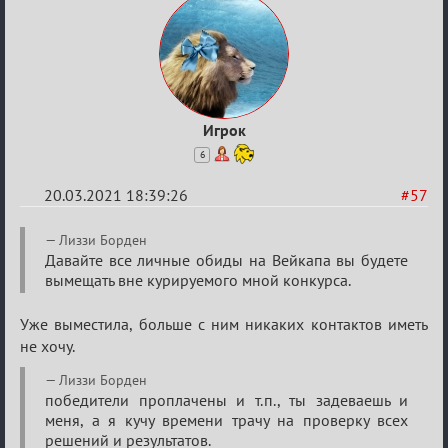
Игрок
6
20.03.2021 18:39:26
#57
Re:
Лиззи Борден
ГОЛОС
Давайте все личные обиды на Вейкапа вы будете
вымещать вне курируемого мной конкурса.
МАФИИ
(обсуждение)
Уже выместила, больше с ним никаких контактов иметь
не хочу.
Лиззи Борден
победители проплачены и т.п., ты задеваешь и
меня, а я кучу времени трачу на проверку всех
решений и результатов.