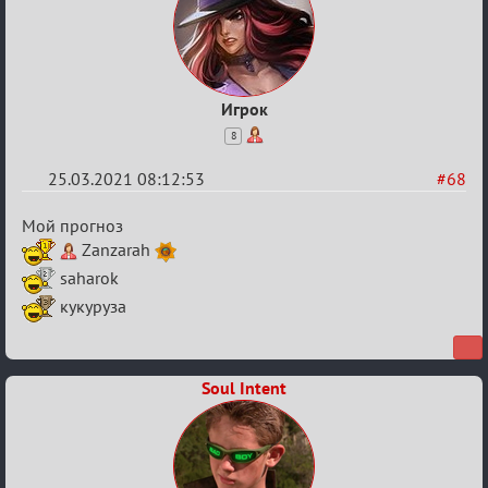
Игрок
8
25.03.2021 08:12:53
#68
Re:
Мой прогноз
ГОЛОС
Zanzarah
МАФИИ
saharok
(обсуждение)
кукуруза
Soul Intent