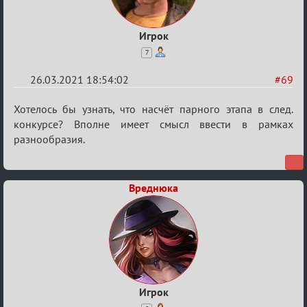
Игрок
7
26.03.2021 18:54:02
#69
Re:
Хотелось бы узнать, что насчёт парного этапа в след.
ГОЛОС
конкурсе? Вполне имеет смысл ввести в рамках
разнообразия.
МАФИИ
(обсуждение)
Вреднюка
Игрок