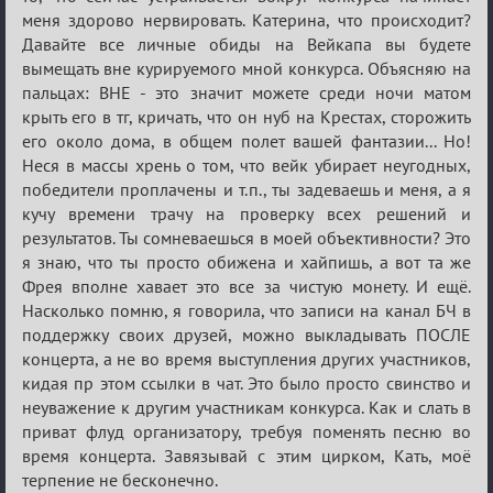
(обсуждение)
меня здорово нервировать. Катерина, что происходит?
Давайте все личные обиды на Вейкапа вы будете
вымещать вне курируемого мной конкурса. Объясняю на
пальцах: ВНЕ - это значит можете среди ночи матом
крыть его в тг, кричать, что он нуб на Крестах, сторожить
его около дома, в общем полет вашей фантазии... Но!
Неся в массы хрень о том, что вейк убирает неугодных,
победители проплачены и т.п., ты задеваешь и меня, а я
кучу времени трачу на проверку всех решений и
результатов. Ты сомневаешься в моей объективности? Это
я знаю, что ты просто обижена и хайпишь, а вот та же
Фрея вполне хавает это все за чистую монету. И ещё.
Насколько помню, я говорила, что записи на канал БЧ в
поддержку своих друзей, можно выкладывать ПОСЛЕ
концерта, а не во время выступления других участников,
кидая пр этом ссылки в чат. Это было просто свинство и
неуважение к другим участникам конкурса. Как и слать в
приват флуд организатору, требуя поменять песню во
время концерта. Завязывай с этим цирком, Кать, моё
терпение не бесконечно.