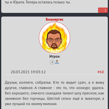
ты и Юрата. Теперь осталась только ты.
1
Боанергес
Игрок
4
20.03.2021 19:03:12
#60
Re:
Друзья, коллеги, собратья. Кто то видит срач, а я вижу
ГОЛОС
другое, главное. А главное - это то, что конкурс удался.
Без хорошего, смачого скандала талант шоу пресное, как
МАФИИ
заливное без горчицы. Шестой сезон ещё в экваторе, а
(обсуждение)
уже лучший по моему мнению