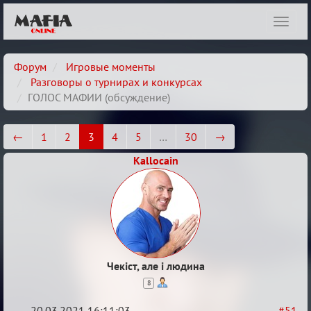
Показ
навиг
Форум
Игровые моменты
Разговоры о турнирах и конкурсах
ГОЛОС МАФИИ (обсуждение)
←
1
2
3
4
5
…
30
→
Kallocain
Чекіст, але і людина
8
20.03.2021 16:11:03
#51