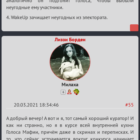
аналогично он подгонит голоса, чтобы выбыли
неугодные ему участники.
4. WakeUp зачищает неугодных из электората.
Лиззи Борден
Милаха
6
20.03.2021 18:34:46
#55
Re:
А добрый вечер! А вот и я, тот самый хороший куратор! И
ГОЛОС
как ни странно, но я в курсе всей внутренней кухни
Голоса Мафии, причём даже в скринах и переписках. И
МАФИИ
то, что сейчас устраивается вокруг конкурса начинает