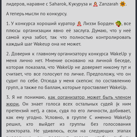
лидеров, наравне с Saharok, Кукуруза и
Zanzarah
.
А теперь мысли по конкурсу.
1. У конкурса хороший куратор
Лиззи Борден
, все
плюсы организации явно её заслуга. Думаю, что у неё
самой куча забот, так что полностью контролировать
каждый шаг Wakeup она не может.
2. Доверия к главному организатору конкурса WakeUp у
меня лично нет. Мнение основано на личной беседе,
которая показала, что WakeUp не доверяет никому тут и
считает, что все голосуют по личке. Предположу, что он
судит по себе. Отсюда у меня скепсис по составлению
групп, а также по баллам, которые проставляет WakeUp.
3. Я не понимаю,
как организатор может быть членом
жюри.
Он знает голоса всех остальных судей (к ним
претензий нет), а свои, судя по его личности, добивает,
как ему угодно. Условно, в группе С именно WakeUp
решил, кто выйдет из группы без голосования
электората. Не удивлюсь, если на следующих этапах