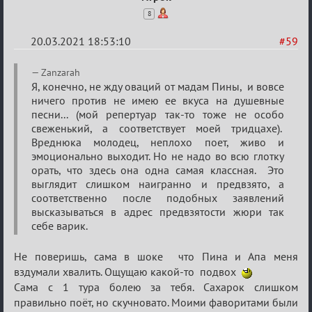
8
20.03.2021 18:53:10
#59
Re:
Zanzarah
ГОЛОС
Я, конечно, не жду оваций от мадам Пины, и вовсе
ничего против не имею ее вкуса на душевные
МАФИИ
песни... (мой репертуар так-то тоже не особо
(обсуждение)
свеженький, а соответствует моей тридцахе).
Вреднюка молодец, неплохо поет, живо и
эмоционально выходит. Но не надо во всю глотку
орать, что здесь она одна самая классная. Это
выглядит слишком наигранно и предвзято, а
соответственно после подобных заявлений
высказываться в адрес предвзятости жюри так
себе варик.
Не поверишь, сама в шоке что Пина и Апа меня
вздумали хвалить. Ощущаю какой-то подвох
Сама с 1 тура болею за тебя. Сахарок слишком
правильно поёт, но скучновато. Моими фаворитами были