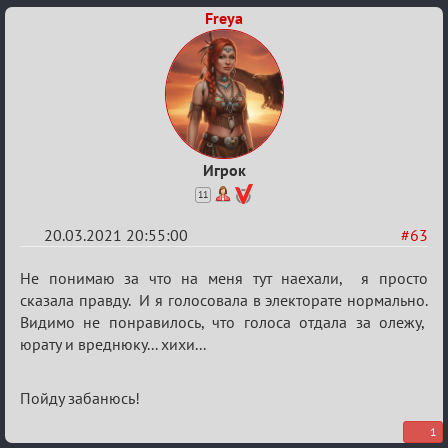
Freya
Игрок
11
20.03.2021 20:55:00
#63
Re:
Не понимаю за что на меня тут наехали, я просто
ГОЛОС
сказала правду. И я голосовала в электорате нормально.
Видимо не понравилось, что голоса отдала за олежу,
МАФИИ
юрату и вреднюку... хихи...
(обсуждение)
Пойду забанюсь!
1