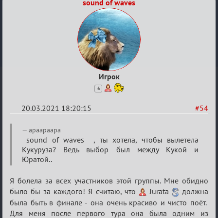
sound of waves
Игрок
6
20.03.2021 18:20:15
#54
Re:
apaapaapa
ГОЛОС
sound of waves , ты хотела, чтобы вылетела
Кукуруза? Ведь выбор был между Кукой и
МАФИИ
Юратой..
(обсуждение)
Я болела за всех участников этой группы. Мне обидно
было бы за каждого! Я считаю, что
Jurata
должна
была быть в финале - она очень красиво и чисто поёт.
Для меня после первого тура она была одним из