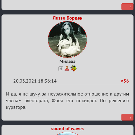
4
Лиззи Борден
Милаха
6
20.03.2021 18:36:14
#56
Re:
И да, я не шучу, за неуважительное отношение к другим
ГОЛОС
членам электората, Фрея его покидает. По решению
куратора.
МАФИИ
(обсуждение)
2
sound of waves