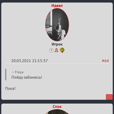
Идеал
Игрок
7
20.03.2021 21:15:37
#64
Re:
Freya
ГОЛОС
Пойду забанюсь!
МАФИИ
Пока!
(обсуждение)
Спок