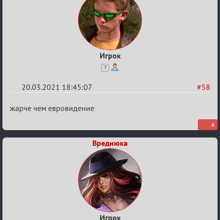
Игрок
7
20.03.2021 18:45:07
#58
Re:
жарче чем евровидение
ГОЛОС
4
МАФИИ
Вреднюка
(обсуждение)
Игрок