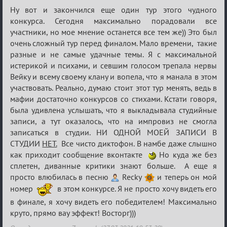
Re:
Ну вот и закончился еще один тур этого чудного
ГОЛОС
конкурса. Сегодня максимально порадовали все
участники, но мое мнение останется все тем же)) Это был
МАФИИ
очень сложный тур перед финалом. Мало времени, такие
(обсуждение)
разные и не самые удачные темы. Я с максимальной
истерикой и психами, и севшим голосом трепала нервы
Вейку и всему своему клану и вопела, что я манала в этом
участвовать. Реально, думаю стоит этот тур менять, ведь в
мафии достаточно конкурсов со стихами. Кстати говоря,
была удивлена услышать, что я выкладывала студийные
записи, а тут оказалось, что на импровиз не смогла
записаться в студии. НИ ОДНОЙ МОЕЙ ЗАПИСИ В
СТУДИИ
НЕТ.
Все чисто диктофон. В намбе даже слышно
как приходит сообщение вконтакте
Но куда же без
сплетен, диванные критики знают больше. А еще я
просто влюбилась в песню
Recky
и теперь он мой
номер
в этом конкурсе. Я не просто хочу видеть его
в финале, я хочу видеть его победителем! Максимально
круто, прямо вау эффект! Восторг)))