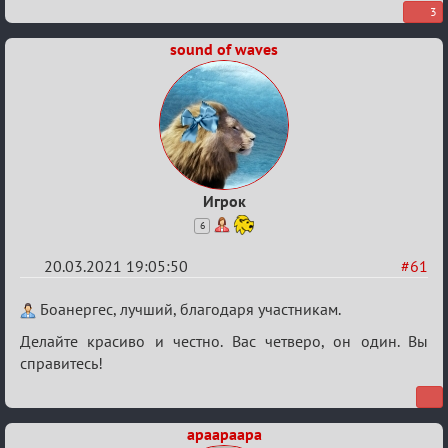
3
sound of waves
Игрок
6
20.03.2021 19:05:50
#61
Re:
Боанергес, лучший, благодаря участникам.
ГОЛОС
Делайте красиво и честно. Вас четверо, он один. Вы
МАФИИ
справитесь!
(обсуждение)
apaapaapa