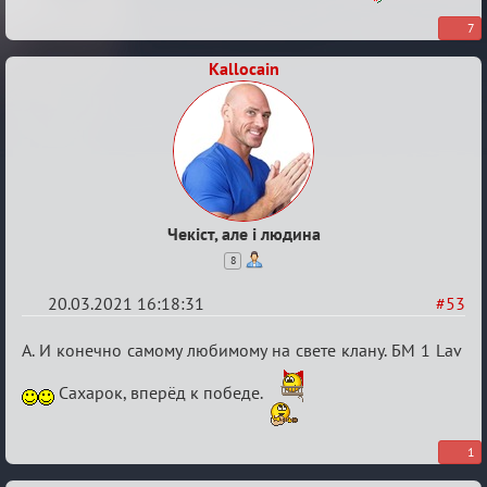
7
Kallocain
Чекіст, але і людина
8
20.03.2021 16:18:31
#53
Re:
А. И конечно самому любимому на свете клану. БМ 1 Lav
ГОЛОС
Сахарок, вперёд к победе.
МАФИИ
(обсуждение)
1