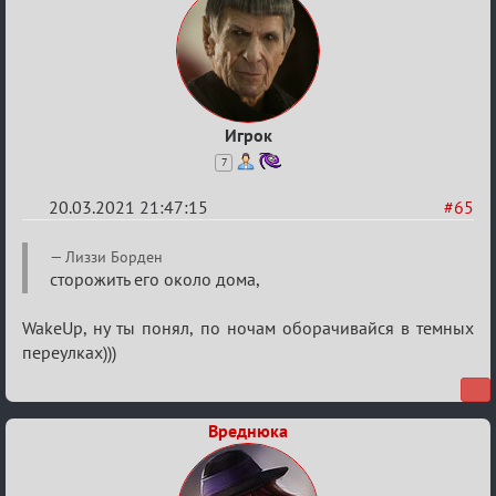
Игрок
7
20.03.2021 21:47:15
#65
Re:
Лиззи Борден
ГОЛОС
сторожить его около дома,
МАФИИ
WakeUp, ну ты понял, по ночам оборачивайся в темных
(обсуждение)
переулках)))
Вреднюка