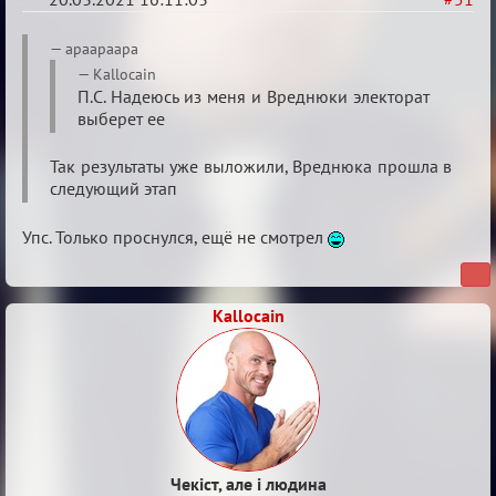
Re:
apaapaapa
ГОЛОС
Kallocain
П.С. Надеюсь из меня и Вреднюки электорат
МАФИИ
выберет ее
(обсуждение)
Так результаты уже выложили, Вреднюка прошла в
следующий этап
Упс. Только проснулся, ещё не смотрел
Kallocain
Чекіст, але і людина