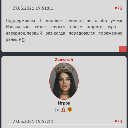
27.03.2021 19:51:01
#73
Re:
Поддерживаю! Я вообще сочинять не особо умею(
ГОЛОС
Изначально хотел сняться после второго тура -
наверное,первый раз,когда порадовался поражению
МАФИИ
раньше )))
(обсуждение)
Zanzarah
Игрок
6
27.03.2021 19:52:14
#74