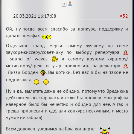
8
20.03.2021 16:17:08
#52
Re:
Ой, ну тогда всем спасибо за конкурс, поддержку и
ГОЛОС
донаты в мафах
МАФИИ
Отдельное гранд мерси самому лучшему на свете
(обсуждение)
звукорежиссеру/советчику по выбору репертуара
sound of waves
и самому крутому куратору/
мотиватору/треш и угар привносить разрешатору
Лиззи Борден
. Вы котики. Без вас я бы на такое не
подписался.
Ну и да, вылетать даже не обидно, потому что Вреднюка
действительно старалась и если бы прошли мои рофлы
наверное было бы нечестно и обидно для нее. А так и
треща привнесли и сделали конкурс нескучным, и место
чужое не забрал)
Всем доволен, увидимся на Гала концерте