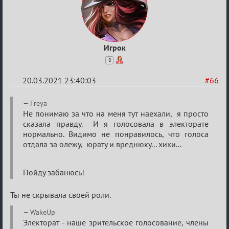
Игрок
8
20.03.2021 23:40:03
#66
Re:
Freya
ГОЛОС
Не понимаю за что на меня тут наехали, я просто
сказала правду. И я голосовала в электорате
МАФИИ
нормально. Видимо не понравилось, что голоса
(обсуждение)
отдала за олежу, юрату и вреднюку... хихи...
Пойду забанюсь!
Ты не скрывала своей роли.
WakeUp
Электорат - наше зрительское голосование, члены