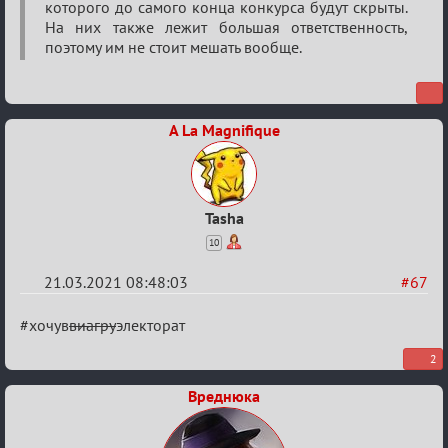
которого до самого конца конкурса будут скрыты.
На них также лежит большая ответственность,
поэтому им не стоит мешать вообще.
A La Magnifique
Tasha
10
21.03.2021 08:48:03
#67
Re:
#хочув
виагру
электорат
ГОЛОС
2
МАФИИ
Вреднюка
(обсуждение)