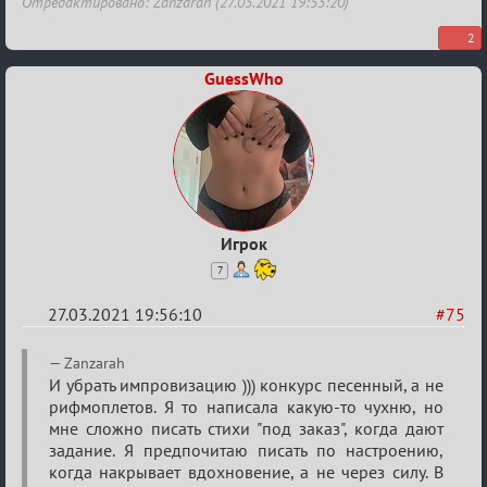
Отредактировано: Zanzarah (27.03.2021 19:53:20)
2
GuessWho
Игрок
7
27.03.2021 19:56:10
#75
Re:
Zanzarah
ГОЛОС
И убрать импровизацию ))) конкурс песенный, а не
рифмоплетов. Я то написала какую-то чухню, но
МАФИИ
мне сложно писать стихи "под заказ", когда дают
(обсуждение)
задание. Я предпочитаю писать по настроению,
когда накрывает вдохновение, а не через силу. В