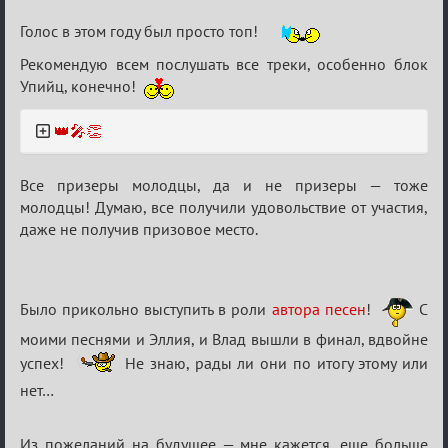
Re:
Голос в этом году был просто топ!
ГОЛОС
Рекомендую всем послушать все треки, особенно блок
МАФИИ
Упийц, конечно!
(обсуждение)
👑🎤👏
Все призеры молодцы, да и не призеры — тоже
молодцы! Думаю, все получили удовольствие от участия,
даже не получив призовое место.
Было прикольно выступить в роли
автора песен
!
С
моими песнями и Эллия, и Влад вышли в финал, вдвойне
успех!
Не знаю, рады ли они по итогу этому или
нет…
Из пожеланий на будущее — мне кажется, еще больше