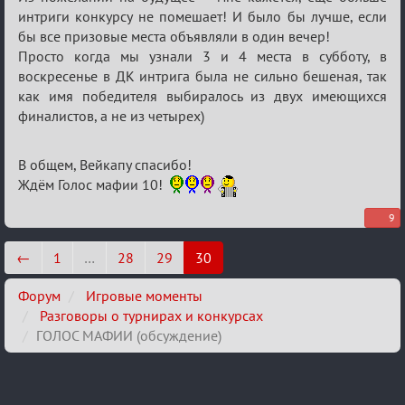
интриги конкурсу не помешает! И было бы лучше, если
бы все призовые места объявляли в один вечер!
Просто когда мы узнали 3 и 4 места в субботу, в
воскресенье в ДК интрига была не сильно бешеная, так
как имя победителя выбиралось из двух имеющихся
финалистов, а не из четырех)
В общем, Вейкапу спасибо!
Ждём Голос мафии 10!
9
←
1
…
28
29
30
Форум
Игровые моменты
Разговоры о турнирах и конкурсах
ГОЛОС МАФИИ (обсуждение)