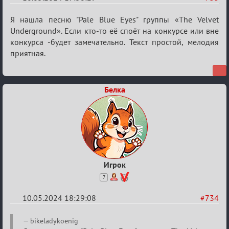
Re:
Я нашла песню "Pale Blue Eyes" группы «The Velvet
ГОЛОС
Underground». Если кто-то её споёт на конкурсе или вне
конкурса -будет замечательно. Текст простой, мелодия
МАФИИ
приятная.
(обсуждение)
Белка
Игрок
7
10.05.2024 18:29:08
#734
Re:
bikeladykoenig