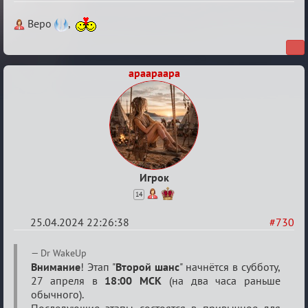
Re:
Веро
,
ГОЛОС
МАФИИ
apaapaapa
(обсуждение)
Игрок
14
25.04.2024 22:26:38
#730
Re:
Dr WakeUp
ГОЛОС
Внимание
! Этап "
Второй шанс
" начнётся в субботу,
27 апреля в
18:00 МСК
(на два часа раньше
МАФИИ
обычного).
(обсуждение)