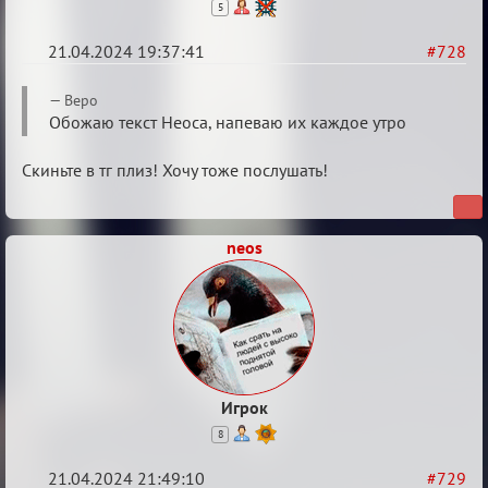
5
21.04.2024 19:37:41
#728
Re:
Веро
ГОЛОС
Обожаю текст Неоса, напеваю их каждое утро
МАФИИ
Скиньте в тг плиз! Хочу тоже послушать!
(обсуждение)
neos
Игрок
8
21.04.2024 21:49:10
#729