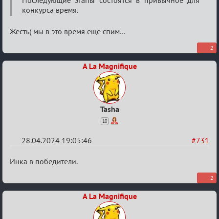
Последующие этапы состоятся в привычное для
конкурса время.
Жесть( мы в это время еще спим…
2
A La Magnifique
Tasha
10
28.04.2024 19:05:46
#731
Re:
Инка в победители.
ГОЛОС
2
МАФИИ
A La Magnifique
(обсуждение)