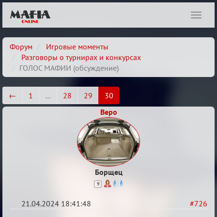
Показ
навиг
Форум
Игровые моменты
Разговоры о турнирах и конкурсах
ГОЛОС МАФИИ (обсуждение)
←
1
…
28
29
30
Веро
Борщец
9
21.04.2024 18:41:48
#726