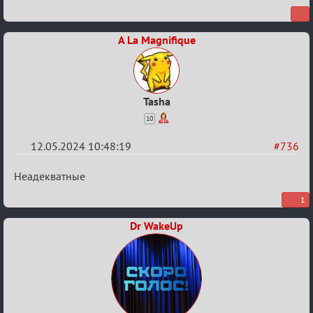
A La Magnifique
Tasha
10
12.05.2024 10:48:19
#736
Re:
Неадекватные
ГОЛОС
1
МАФИИ
Dr WakeUp
(обсуждение)