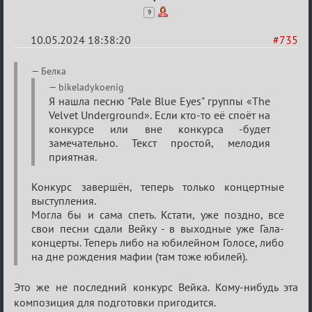
9
10.05.2024 18:38:20
#735
Re:
Белка
ГОЛОС
bikeladykoenig
Я нашла песню "Pale Blue Eyes" группы «The
МАФИИ
Velvet Underground». Если кто-то её споёт на
(обсуждение)
конкурсе или вне конкурса -будет
замечательно. Текст простой, мелодия
приятная.
Конкурс завершён, теперь только концертные
выступления.
Могла бы и сама спеть. Кстати, уже поздно, все
свои песни сдали Вейку - в выходные уже Гала-
концерты. Теперь либо на юбилейном Голосе, либо
на дне рождения мафии (там тоже юбилей).
Это же не последний конкурс Вейка. Кому-нибудь эта
композиция для подготовки пригодится.