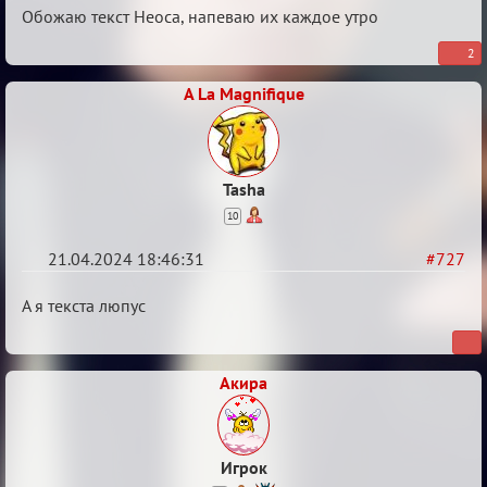
Re:
Обожаю текст Неоса, напеваю их каждое утро
ГОЛОС
2
МАФИИ
A La Magnifique
(обсуждение)
Tasha
10
21.04.2024 18:46:31
#727
Re:
А я текста люпус
ГОЛОС
МАФИИ
Акира
(обсуждение)
Игрок