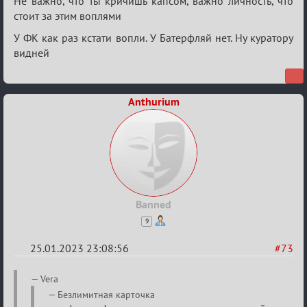
Не важно, что ты кричишь капсом, важно личность, что
стоит за этим воплями
У ФК как раз кстати вопли. У Батерфляй нет. Ну куратору
видней
Anthurium
Banned
9
25.01.2023 23:08:56
#73
Re:
Vera
Обсуждение
Безлимитная карточка