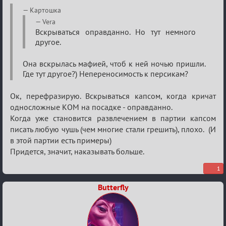
Re:
Картошка
Обсуждение
Vera
Вскрываться оправданно. Но тут немного
«Justice»
другое.
Она вскрылась мафией, чтоб к ней ночью пришли.
Где тут другое?) Непереносимость к персикам?
Ок, перефразирую. Вскрываться капсом, когда кричат
односложные КОМ на посадке - оправданно.
Когда уже становится развлечением в партии капсом
писать любую чушь (чем многие стали грешить), плохо. (И
в этой партии есть примеры)
Придется, значит, наказывать больше.
1
Butterfly