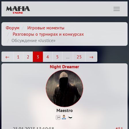
Показ
навиг
Форум
Игровые моменты
Разговоры о турнирах и конкурсах
Обсуждение «Justice»
←
1
2
3
4
5
…
25
→
Night Dreamer
Maestro
14
25.01.2023 13:10:58
#51