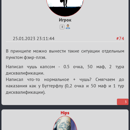
Игрок
8
25.01.2023 23:11:44
#74
Re:
В принципе можно вынести такие ситуации отдельным
Обсуждение
пунктом фэир-плэя.
«Justice»
Написал чушь капсом - 0.5 очка, 50 маф, 2 тура
дисквалификации.
Написал что-то нормальное + чушь? Смягчаем до
наказания как у Буттерфлу (0,2 очка и 50 маф и 1 тур
дисквалификации).
3
Hips