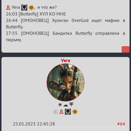
Re:
Vera
, и что же?
Обсуждение
26:03 [Butterfly] ХУЛ КО МНЕ
26:44 [ОМОНОВЕЦ] Хулиган 0verGod ищет мафию в
«Justice»
Butterfly.
27:55 [ОМОНОВЕЦ] Бандитка Butterfly отправлена в
тюрьму.
Vera
☀ ☁ ☔
6
25.01.2023 22:45:28
#64