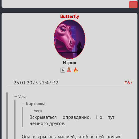
Butterfly
Игрок
6
25.01.2023 22:47:32
#67
Re:
Vera
Обсуждение
Картошка
«Justice»
Vera
Вскрываться оправданно. Но тут
немного другое.
Она вскрылась мафией, чтоб к ней ночью