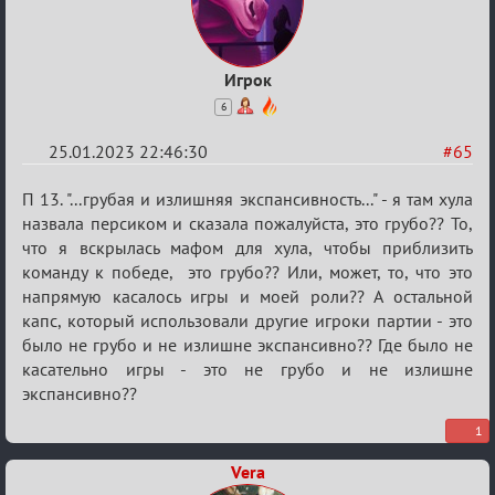
Игрок
6
25.01.2023 22:46:30
#65
Re:
П 13. "...грубая и излишняя экспансивность..." - я там хула
Обсуждение
назвала персиком и сказала пожалуйста, это грубо?? То,
что я вскрылась мафом для хула, чтобы приблизить
«Justice»
команду к победе, это грубо?? Или, может, то, что это
напрямую касалось игры и моей роли?? А остальной
капс, который использовали другие игроки партии - это
было не грубо и не излишне экспансивно?? Где было не
касательно игры - это не грубо и не излишне
экспансивно??
1
Vera