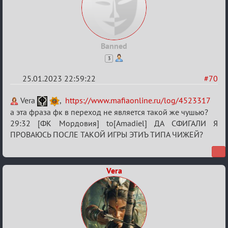
Banned
3
25.01.2023 22:59:22
#70
Re:
Vera
,
https://www.mafiaonline.ru/log/4523317
Обсуждение
а эта фраза фк в переход не является такой же чушью?
29:32 [ФК Мордовия] to[Amadiel] ДА СФИГАЛИ Я
«Justice»
ПРОВАЮСЬ ПОСЛЕ ТАКОЙ ИГРЫ ЭТИЪ ТИПА ЧИЖЕЙ?
Vera