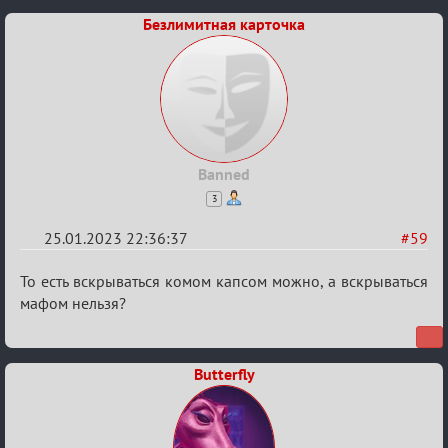
Безлимитная карточка
Banned
3
25.01.2023 22:36:37
#59
Re:
То есть вскрываться комом капсом можно, а вскрываться
Обсуждение
мафом нельзя?
«Justice»
Butterfly