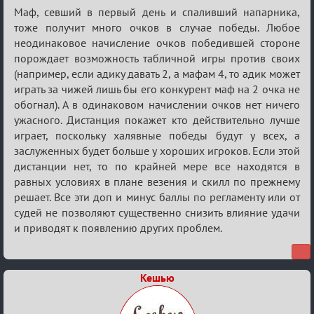
Маф, севший в первый день и спаливший напарника,
тоже получит много очков в случае победы. Любое
неодинаковое начисление очков победившей стороне
порождает возможность табличной игры против своих
(например, если адику давать 2, а мафам 4, то адик может
играть за чижей лишь бы его конкурент маф на 2 очка не
обогнал). А в одинаковом начислении очков нет ничего
ужасного. Дистанция покажет кто действительно лучше
играет, поскольку халявные победы будут у всех, а
заслуженных будет больше у хороших игроков. Если этой
дистанции нет, то по крайней мере все находятся в
равных условиях в плане везения и скилл по прежнему
решает. Все эти доп и минус баллы по регламенту или от
судей не позволяют существенно снизить влияние удачи
и приводят к появлению других проблем.
Кешью