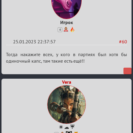
Игрок
6
25.01.2023 22:37:57
#60
Re:
Тогда накажите всех, у кого в партиях был хотя бы
Обсуждение
одиночный капс, там такие есть ещё!!
«Justice»
Vera
☀ ☁ ☔