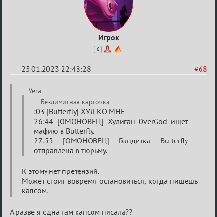
Игрок
6
25.01.2023 22:48:28
#68
Re:
Vera
Обсуждение
Безлимитная карточка
:03 [Butterfly] ХУЛ КО МНЕ
«Justice»
26:44 [ОМОНОВЕЦ] Хулиган 0verGod ищет
мафию в Butterfly.
27:55 [ОМОНОВЕЦ] Бандитка Butterfly
отправлена в тюрьму.
К этому нет претензий.
Может стоит вовремя остановиться, когда пишешь
капсом.
А разве я одна там капсом писала??