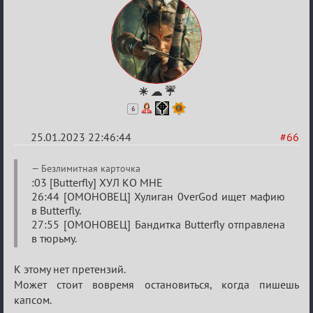
☀ ☁ ☔
6
25.01.2023 22:46:44
#66
Re:
Безлимитная карточка
Обсуждение
:03 [Butterfly] ХУЛ КО МНЕ
26:44 [ОМОНОВЕЦ] Хулиган 0verGod ищет мафию
«Justice»
в Butterfly.
27:55 [ОМОНОВЕЦ] Бандитка Butterfly отправлена
в тюрьму.
К этому нет претензий.
Может стоит вовремя остановиться, когда пишешь
капсом.