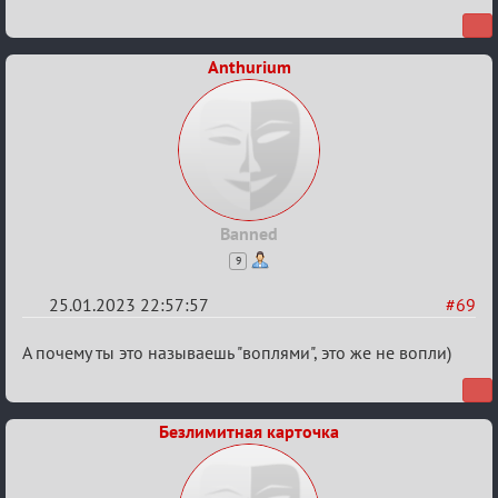
Anthurium
Banned
9
25.01.2023 22:57:57
#69
Re:
А почему ты это называешь "воплями", это же не вопли)
Обсуждение
«Justice»
Безлимитная карточка