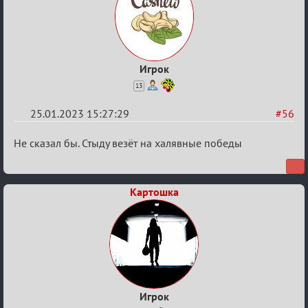
Игрок
13
25.01.2023 15:27:29
#56
Re:
Не сказал бы. Стыду везёт на халявные победы
Обсуждение
«Justice»
Картошка
Игрок