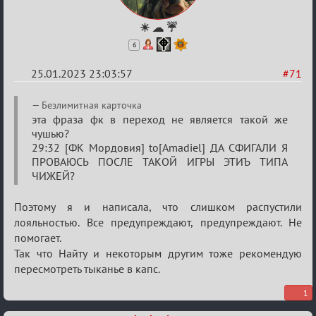
☀ ☁ ☔
6
25.01.2023 23:03:57
#71
Re:
Безлимитная карточка
Обсуждение
эта фраза фк в переход не является такой же
чушью?
«Justice»
29:32 [ФК Мордовия] to[Amadiel] ДА СФИГАЛИ Я
ПРОВАЮСЬ ПОСЛЕ ТАКОЙ ИГРЫ ЭТИЪ ТИПА
ЧИЖЕЙ?
Поэтому я и написала, что слишком распустили
лояльностью. Все предупреждают, предупреждают. Не
помогает.
Так что Найту и некоторым другим тоже рекомендую
пересмотреть тыканье в капс.
1