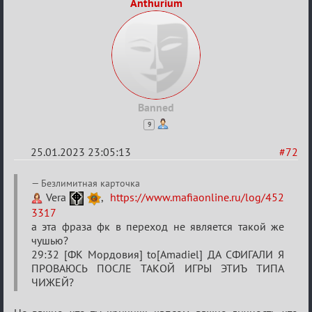
Anthurium
Banned
9
25.01.2023 23:05:13
#72
Re:
Безлимитная карточка
Обсуждение
Vera
,
https://www.mafiaonline.ru/log/452
3317
«Justice»
а эта фраза фк в переход не является такой же
чушью?
29:32 [ФК Мордовия] to[Amadiel] ДА СФИГАЛИ Я
ПРОВАЮСЬ ПОСЛЕ ТАКОЙ ИГРЫ ЭТИЪ ТИПА
ЧИЖЕЙ?