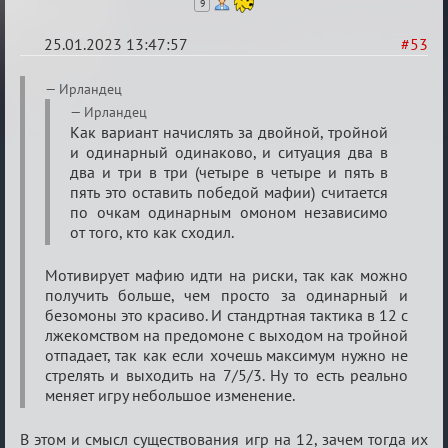
9
25.01.2023 13:47:57
#53
Re:
Ирландец
Обсуждение
Ирландец
Как вариант начислять за двойной, тройной
«Justice»
и одинарный одинаково, и ситуация два в
два и три в три (четыре в четыре и пять в
пять это оставить победой мафии) считается
по очкам одинарным омоном независимо
от того, кто как сходил.
Мотивирует мафию идти на риски, так как можно
получить больше, чем просто за одинарный и
безомоны это красиво. И стандртная тактика в 12 с
лжекомством на предомоне с выходом на тройной
отпадает, так как если хочешь максимум нужно не
стрелять и выходить на 7/5/3. Ну то есть реально
меняет игру небольшое изменение.
В этом и смысл существования игр на 12, зачем тогда их