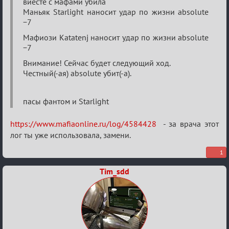
виесте с мафами убила
Маньяк Starlight наносит удар по жизни absolute
−7
Мафиози Katatenj наносит удар по жизни absolute
−7
Внимание! Сейчас будет следующий ход.
Честный(-ая) absolute убит(-а).
пасы фантом и Starlight
https://www.mafiaonline.ru/log/4584428
- за врача этот
лог ты уже использовала, замени.
1
Tim_sdd