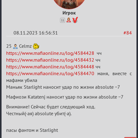
Игрок
11
08.11.2023 16:56:31
#84
Re:
25
Celmz
ВСПОМНИТЬ
https://www.mafiaonline.ru/log/4584428
чч
https://www.mafiaonline.ru/log/4584432
чч
ВСЕХ
https://www.mafiaonline.ru/log/4584448
чч
-
https://www.mafiaonline.ru/log/4584470
маня, виесте с
2
мафами убила
Маньяк Starlight наносит удар по жизни absolute −7
Мафиози Katatenj наносит удар по жизни absolute −7
Внимание! Сейчас будет следующий ход.
Честный(-ая) absolute убит(-а).
пасы фантом и Starlight