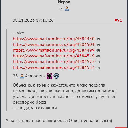
Игрок
7
08.11.2023 17:10:26
#91
Re:
alex
ВСПОМНИТЬ
https://www.mafiaonline.ru/log/4584440
чч
https://www.mafiaonline.ru/log/4584504
чч
ВСЕХ
https://www.mafiaonline.ru/log/4584499
чч
-
https://www.mafiaonline.ru/log/4584519
чч
2
https://www.mafiaonline.ru/log/4584527
чч
https://www.mafiaonline.ru/log/4584537
чч
23.
Asmodeus
Объясню, а то мне кажется, что я уже поехала
не молокос, так как пьет вино, допустим по работе
у асма должность в клане – сомелье , ну и он
бесспорно босс)
......и, да, я в отчаянии
У нас загадан настоящий босс) Ответ неправильный)