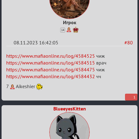
Игрок
14
08.11.2023 16:42:05
#80
Re:
https://www.mafiaonline.ru/log/4584525
чиж
ВСПОМНИТЬ
https://www.mafiaonline.ru/log/4584515
врач
https://www.mafiaonline.ru/log/4584475
чиж
ВСЕХ
https://www.mafiaonline.ru/log/4584432
чч
-
7
Aikeshier
2
1
BlueeyesKitten