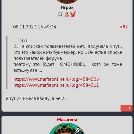
Игрок
11
08.11.2023 16:49:34
#82
Re:
Freya
ВСПОМНИТЬ
25 в списках пользователей нет, подумала я тут ,
что это какой нить букмеккер, но... Он есть в списке
ВСЕХ
пользователей форума
-
поэтому это будет ОМОНОВЕЦ хотя он тоже
2
есть..ну лан....
https://www.mafiaonline.ru/log/4584506
https://www.mafiaonline.ru/log/4584512
я тут 22 имела ввиду( а не 25
1
Macarena