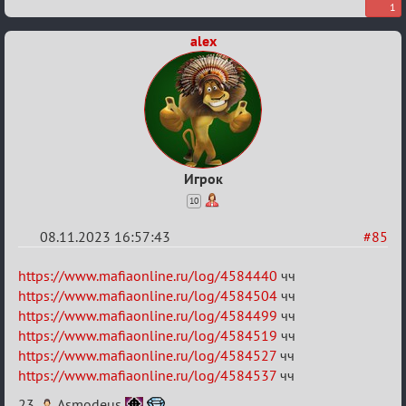
1
alex
Игрок
10
08.11.2023 16:57:43
#85
Re:
https://www.mafiaonline.ru/log/4584440
чч
ВСПОМНИТЬ
https://www.mafiaonline.ru/log/4584504
чч
https://www.mafiaonline.ru/log/4584499
чч
ВСЕХ
https://www.mafiaonline.ru/log/4584519
чч
-
https://www.mafiaonline.ru/log/4584527
чч
2
https://www.mafiaonline.ru/log/4584537
чч
23.
Asmodeus