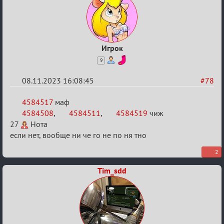
Игрок
9
08.11.2023 16:08:45
#78
Re:
4584517
маф
ВСПОМНИТЬ
4584508
,
4584511
,
4584519
чиж
27
Нота
ВСЕХ
если нет, вообще ни че го не по ня тно
-
2
2
Tim_sdd