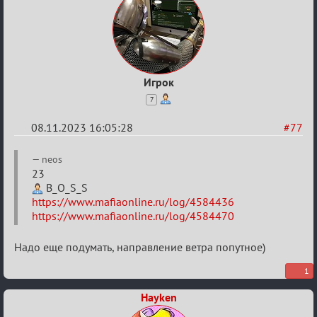
Игрок
7
08.11.2023 16:05:28
#77
Re:
neos
ВСПОМНИТЬ
23
B_O_S_S
ВСЕХ
https://www.mafiaonline.ru/log/4584436
-
https://www.mafiaonline.ru/log/4584470
2
Надо еще подумать, направление ветра попутное)
1
Hayken