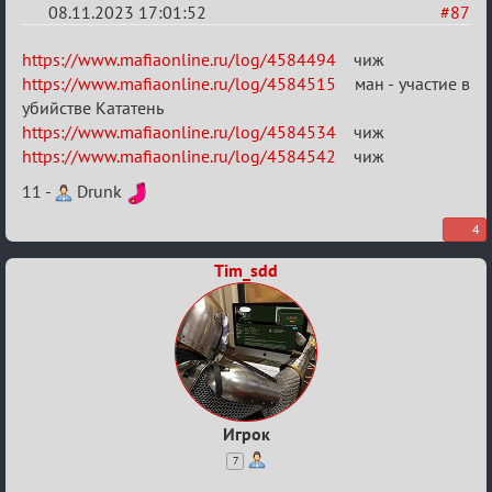
08.11.2023 17:01:52
#87
Re:
https://www.mafiaonline.ru/log/4584494
чиж
ВСПОМНИТЬ
https://www.mafiaonline.ru/log/4584515
ман - участие в
убийстве Кататень
ВСЕХ
https://www.mafiaonline.ru/log/4584534
чиж
-
https://www.mafiaonline.ru/log/4584542
чиж
2
11 -
Drunk
4
Tim_sdd
Игрок
7