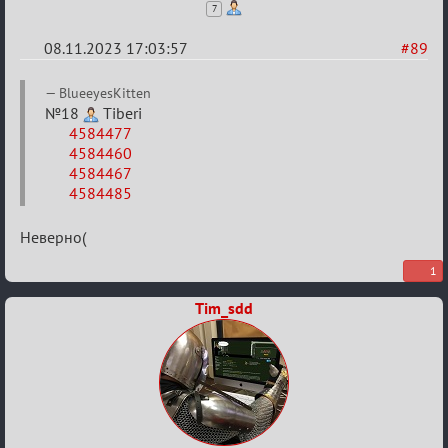
7
08.11.2023 17:03:57
#89
Re:
BlueeyesKitten
ВСПОМНИТЬ
№18
Tiberi
4584477
ВСЕХ
4584460
-
4584467
2
4584485
Неверно(
1
Tim_sdd