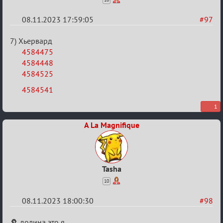
08.11.2023 17:59:05
#97
Re:
7) Хьервард
ВСПОМНИТЬ
4584475
4584448
ВСЕХ
4584525
-
4584541
2
1
A La Magnifique
Tasha
10
08.11.2023 18:00:30
#98
Re:
долина это я