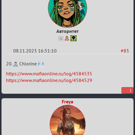
Авторитет
11
08.11.2023 16:51:10
#83
Re:
20.
Chlorine
ВСПОМНИТЬ
https://www.mafiaonline.ru/log/4584535
ВСЕХ
https://www.mafiaonline.ru/log/4584529
-
1
2
Freya