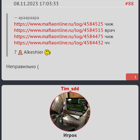
08.11.2023 17:03:33
#88
Re:
apaapaapa
ВСПОМНИТЬ
https://www.mafiaonline.ru/log/4584525
чиж
https://www.mafiaonline.ru/log/4584515
врач
ВСЕХ
https://www.mafiaonline.ru/log/4584475
чиж
-
https://www.mafiaonline.ru/log/4584432
чч
2
7
Aikeshier
Неправильно (
1
Tim_sdd
Игрок