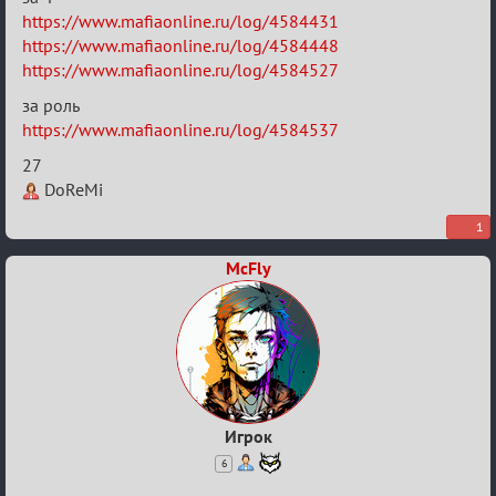
ВСПОМНИТЬ
https://www.mafiaonline.ru/log/4584431
https://www.mafiaonline.ru/log/4584448
ВСЕХ
https://www.mafiaonline.ru/log/4584527
-
за роль
2
https://www.mafiaonline.ru/log/4584537
27
DoReMi
1
McFly
Игрок
6