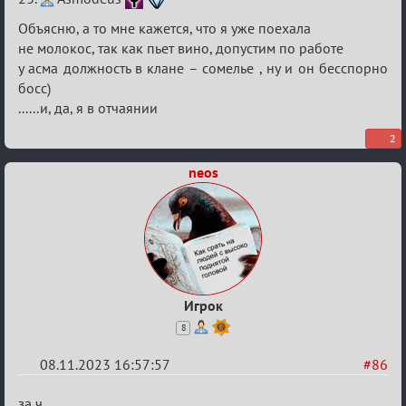
Объясню, а то мне кажется, что я уже поехала
не молокос, так как пьет вино, допустим по работе
у асма должность в клане – сомелье , ну и он бесспорно
босс)
......и, да, я в отчаянии
2
neos
Игрок
8
08.11.2023 16:57:57
#86
Re:
за ч