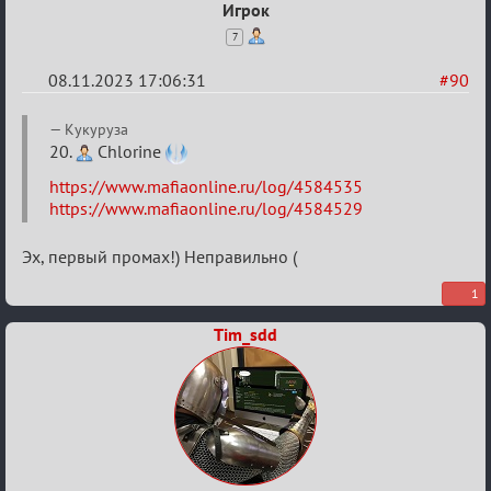
Игрок
7
08.11.2023 17:06:31
#90
Re:
Кукуруза
ВСПОМНИТЬ
20.
Chlorine
ВСЕХ
https://www.mafiaonline.ru/log/4584535
-
https://www.mafiaonline.ru/log/4584529
2
Эх, первый промах!) Неправильно (
1
Tim_sdd