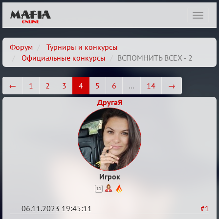
Показ
навиг
Форум
Турниры и конкурсы
Официальные конкурсы
ВСПОМНИТЬ ВСЕХ - 2
←
1
2
3
4
5
6
…
14
→
ДругаЯ
Игрок
11
06.11.2023 19:45:11
#1