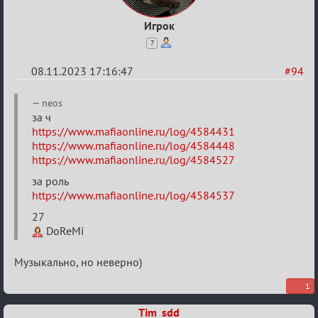
Игрок
7
08.11.2023 17:16:47
#94
Re:
neos
ВСПОМНИТЬ
за ч
https://www.mafiaonline.ru/log/4584431
ВСЕХ
https://www.mafiaonline.ru/log/4584448
-
https://www.mafiaonline.ru/log/4584527
2
за роль
https://www.mafiaonline.ru/log/4584537
27
DoReMi
Музыкально, но неверно)
1
Tim_sdd