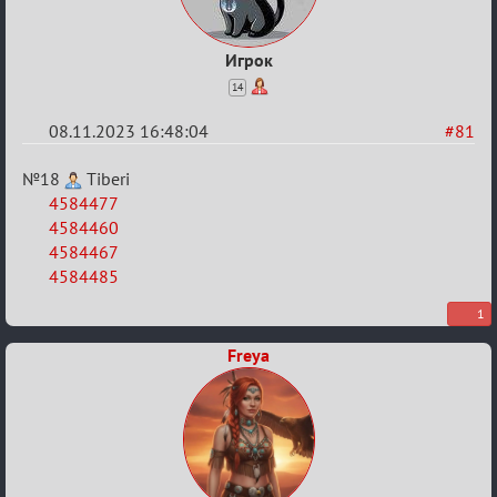
Игрок
14
08.11.2023 16:48:04
#81
Re:
№18
Tiberi
ВСПОМНИТЬ
4584477
4584460
ВСЕХ
4584467
-
4584485
2
1
Freya