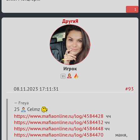
1
ДругаЯ
Игрок
11
08.11.2023 17:11:31
#93
Re:
Freya
ВСПОМНИТЬ
25
Celmz
https://www.mafiaonline.ru/log/4584428
чч
ВСЕХ
https://www.mafiaonline.ru/log/4584432
чч
-
https://www.mafiaonline.ru/log/4584448
чч
2
https://www.mafiaonline.ru/log/4584470
маня,