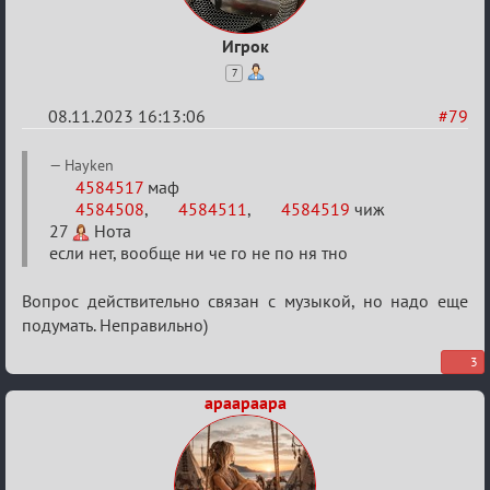
Игрок
7
08.11.2023 16:13:06
#79
Re:
Hayken
ВСПОМНИТЬ
4584517
маф
4584508
,
4584511
,
4584519
чиж
ВСЕХ
27
Нота
-
если нет, вообще ни че го не по ня тно
2
Вопрос действительно связан с музыкой, но надо еще
подумать. Неправильно)
3
apaapaapa