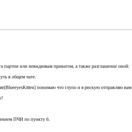
а партии или невидимым приватом, а также разглашение оной:
уть в общем чате.
ate[BlueeyesKitten] понимаю что глупо и я рискую отправляю вам
о?
шением ПЧИ по пункту 6.