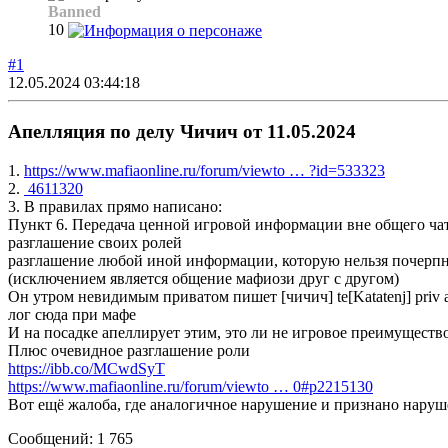
Banned
10
#1
12.05.2024 03:44:18
Апелляция по делу Чичич от 11.05.2024
1.
https://www.mafiaonline.ru/forum/viewto … ?id=533323
2.
4611320
3. В правилах прямо написано:
Пункт 6. Передача ценной игровой информации вне общего чат
разглашение своих ролей
разглашение любой иной информации, которую нельзя почерпн
(исключением является общение мафиози друг с другом)
Он утром невидимым приватом пишет [чичич] te[Katatenj] priv 
лог сюда при мафе
И на посадке апеллирует этим, это ли не игровое преимуществ
Плюс очевидное разглашение роли
https://ibb.co/MCwdSyT
https://www.mafiaonline.ru/forum/viewto … 0#p2215130
Вот ещё жалоба, где аналогичное нарушение и признано нару
Сообщений: 1 765