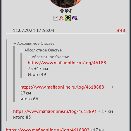
🦅💖💃
10
11.07.2024 17:56:04
#48
Re:
Aбсолютное Счастье
20
Aбсолютное Счастье
тысяч
Aбсолютное Счастье
https://www.mafiaonline.ru/log/46188
градусов
75
+17 км
по
Итого 49
Бертозиму
https://www.mafiaonline.ru/log/4618888
+
17км
итого 66
https://www.mafiaonline.ru/log/4618893
+ 17 км
итого 83
https://www.mafiaonline.ru/log/4618902
+17 км