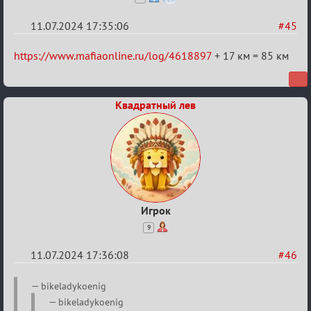
11.07.2024 17:35:06
#45
Re:
https://www.mafiaonline.ru/log/4618897
+ 17 км = 85 км
20
тысяч
Квадратный лев
градусов
по
Бертозиму
Игрок
9
11.07.2024 17:36:08
#46
Re:
bikeladykoenig
20
bikeladykoenig