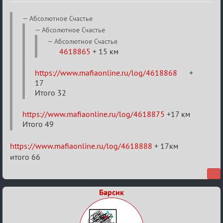
Re:
Aбсолютное Счастье
20
Aбсолютное Счастье
тысяч
Aбсолютное Счастье
4618865
+ 15 км
градусов
по
https://www.mafiaonline.ru/log/4618868
+
Бертозиму
17
Итого 32
https://www.mafiaonline.ru/log/4618875
+17 км
Итого 49
https://www.mafiaonline.ru/log/4618888
+ 17км
итого 66
Барсик