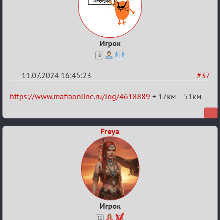
Игрок
8
11.07.2024 16:45:23
#37
Re:
https://www.mafiaonline.ru/log/4618889
+ 17км = 51км
20
тысяч
Freya
градусов
по
Бертозиму
Игрок
11