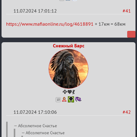
11.07.2024 17:01:12
#41
Re:
https://www.mafiaonline.ru/log/4618891
+ 17км = 68км
20
тысяч
Снежный Барс
градусов
по
Бертозиму
🦅💖💃
10
11.07.2024 17:10:06
#42
Re:
Aбсолютное Счастье
20
Aбсолютное Счастье