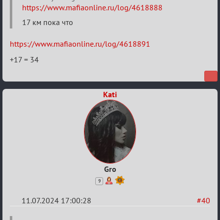
20
https://www.mafiaonline.ru/log/4618888
тысяч
17 км пока что
градусов
https://www.mafiaonline.ru/log/4618891
по
Бертозиму
+17 = 34
Kati
Gro
9
11.07.2024 17:00:28
#40