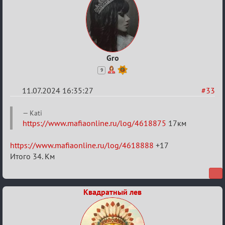
Gro
9
11.07.2024 16:35:27
#33
Re:
Kati
20
https://www.mafiaonline.ru/log/4618875
17км
тысяч
https://www.mafiaonline.ru/log/4618888
+17
градусов
Итого 34. Км
по
Бертозиму
Квадратный лев