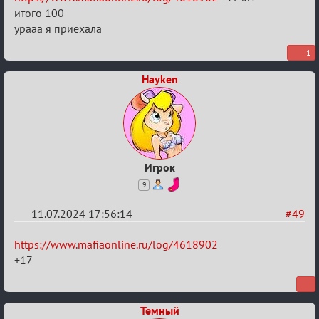
итого 100
урааа я приехала
1
Hayken
Игрок
9
11.07.2024 17:56:14
#49
Re:
https://www.mafiaonline.ru/log/4618902
20
+17
тысяч
градусов
Темный
по