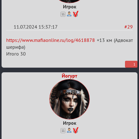
Игрок
11
11.07.2024 15:37:17
#29
Re:
https://www.mafiaonline.ru/log/4618878
+13 км (Адвокат
20
шерифа)
Итого 30
тысяч
градусов
1
по
Йогурт
Бертозиму
Игрок
11