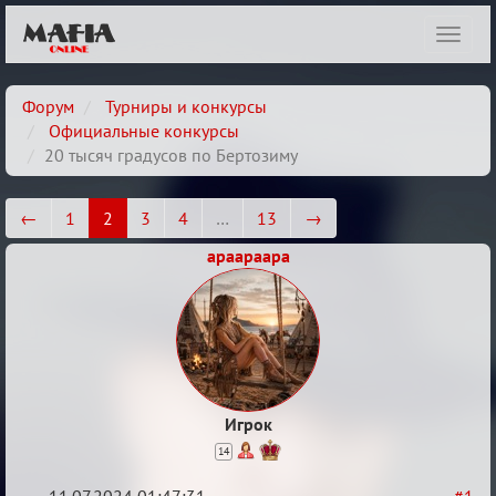
Показ
навиг
Форум
Турниры и конкурсы
Официальные конкурсы
20 тысяч градусов по Бертозиму
←
1
2
3
4
…
13
→
apaapaapa
Игрок
14