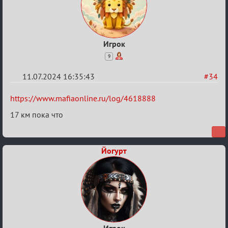
Игрок
9
11.07.2024 16:35:43
#34
Re:
https://www.mafiaonline.ru/log/4618888
20
17 км пока что
тысяч
градусов
по
Йогурт
Бертозиму
Игрок