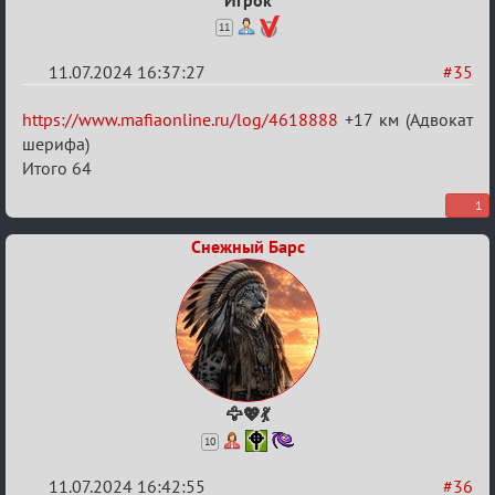
11
11.07.2024 16:37:27
#35
Re:
https://www.mafiaonline.ru/log/4618888
+17 км (Адвокат
20
шерифа)
Итого 64
тысяч
градусов
1
по
Снежный Барс
Бертозиму
🦅💖💃
10
11.07.2024 16:42:55
#36