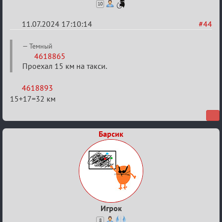
10
11.07.2024 17:10:14
#44
Re:
Темный
20
4618865
Проехал 15 км на такси.
тысяч
градусов
4618893
по
15+17=32 км
Бертозиму
Барсик
Игрок
8