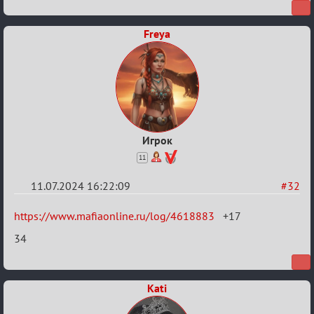
тысяч
градусов
Freya
по
Бертозиму
Игрок
11
11.07.2024 16:22:09
#32
Re:
https://www.mafiaonline.ru/log/4618883
+17
20
34
тысяч
градусов
по
Kati
Бертозиму