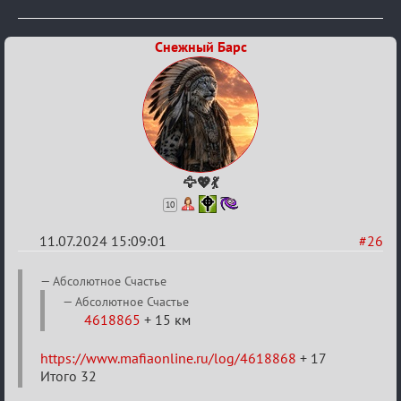
Снежный Барс
🦅💖💃
10
11.07.2024 15:09:01
#26
Re:
Aбсолютное Счастье
20
Aбсолютное Счастье
4618865
+ 15 км
тысяч
градусов
https://www.mafiaonline.ru/log/4618868
+ 17
по
Итого 32
Бертозиму