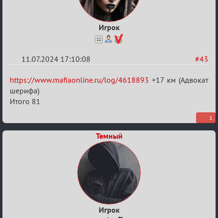
Игрок
11
11.07.2024 17:10:08
#43
Re:
https://www.mafiaonline.ru/log/4618893
+17 км (Адвокат
20
шерифа)
Итого 81
тысяч
градусов
1
по
Темный
Бертозиму
Игрок