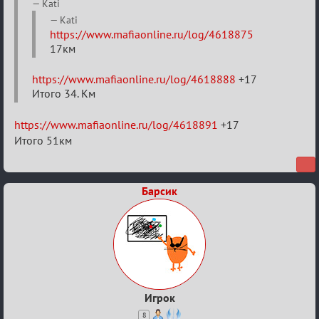
Re:
Kati
20
Kati
https://www.mafiaonline.ru/log/4618875
тысяч
17км
градусов
по
https://www.mafiaonline.ru/log/4618888
+17
Бертозиму
Итого 34. Км
https://www.mafiaonline.ru/log/4618891
+17
Итого 51км
Барсик
Игрок
8