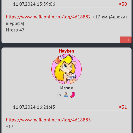
11.07.2024 15:59:06
#30
Re:
https://www.mafiaonline.ru/log/4618882
+17 км (Адвокат
20
шерифа)
Итого 47
тысяч
градусов
1
по
Hayken
Бертозиму
Игрок
9
11.07.2024 16:21:45
#31
Re:
https://www.mafiaonline.ru/log/4618883
20
+17