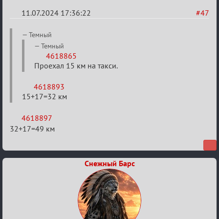
11.07.2024 17:36:22
#47
Re:
Темный
20
Темный
4618865
тысяч
Проехал 15 км на такси.
градусов
по
4618893
Бертозиму
15+17=32 км
4618897
32+17=49 км
Снежный Барс