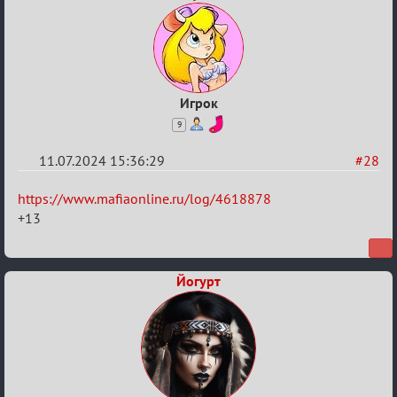
по
Бертозиму
Игрок
9
11.07.2024 15:36:29
#28
Re:
https://www.mafiaonline.ru/log/4618878
20
+13
тысяч
градусов
Йогурт
по
Бертозиму