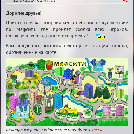
11.07.2024 01:47:31
#1
20
Дорогие друзья!
тысяч
Приглашаем вас отправиться в небольшое путешествие
градусов
по Мафсити, где пройдет сходка всех игроков,
по
посвященная двадцатилетию проекта!
Бертозиму
Вам предстоит посетить некоторые локации города,
обозначенные на карте:
полноразмерное изображение находится
здесь