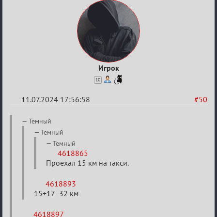
Бертозиму
Игрок
10
11.07.2024 17:56:58
#50
Re:
Темный
20
Темный
тысяч
Темный
4618865
градусов
Проехал 15 км на такси.
по
Бертозиму
4618893
15+17=32 км
4618897