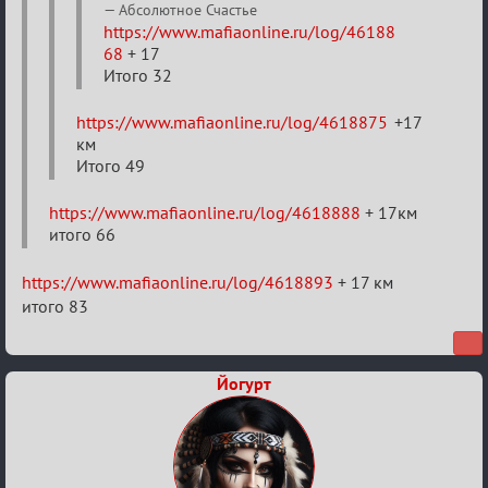
тысяч
Aбсолютное Счастье
https://www.mafiaonline.ru/log/46188
градусов
68
+ 17
по
Итого 32
Бертозиму
https://www.mafiaonline.ru/log/4618875
+17
км
Итого 49
https://www.mafiaonline.ru/log/4618888
+ 17км
итого 66
https://www.mafiaonline.ru/log/4618893
+ 17 км
итого 83
Йогурт