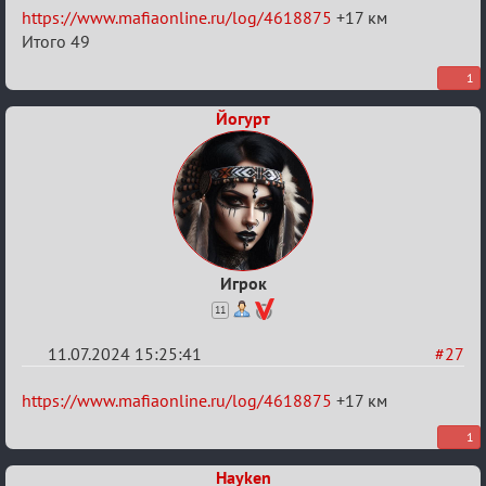
https://www.mafiaonline.ru/log/4618875
+17 км
Итого 49
1
Йогурт
Игрок
11
11.07.2024 15:25:41
#27
Re:
https://www.mafiaonline.ru/log/4618875
+17 км
20
1
тысяч
Hayken
градусов