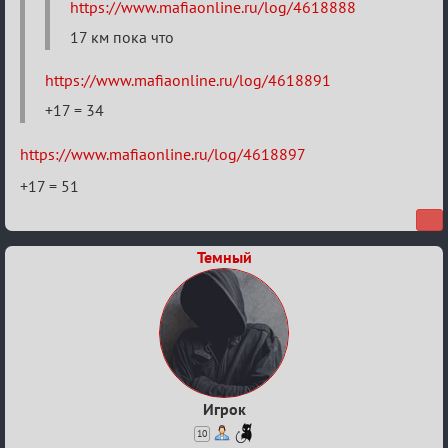
https://www.mafiaonline.ru/log/4618888
тысяч
градусов
17 км пока что
по
https://www.mafiaonline.ru/log/4618891
Бертозиму
+17 = 34
https://www.mafiaonline.ru/log/4618897
+17 = 51
Темный
Игрок
10