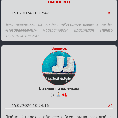
ОМОНОВЕЦ
летием
15.07.2024 10:12:42
#5
Re:
Тема перенесена из раздела
«Развитие игры»
в раздел
С
«Поздравляем!!!»
модератором
Властелин Ничего
15.07.2024 10:12:42
20ти
летием
Валенок
Главный по валенкам
8
15.07.2024 10:24:16
#6
Re:
Любимый проект с юбилеем!) Всех помню, всех люблю,