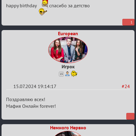
Re:
happy birthday
спасибо за детство
С
20ти
летием
1
European
Игрок
15
15.07.2024 19:14:17
#24
Re:
Поздравляю всех!
С
Мафия Онлайн forever!
20ти
летием
Немного Нервно