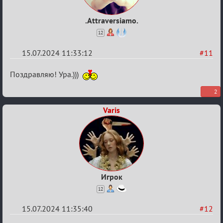
.Attraversiamo.
12
15.07.2024 11:33:12
#11
Re:
Поздравляю! Ура.)))
С
2
20ти
Varis
летием
Игрок
12
15.07.2024 11:35:40
#12