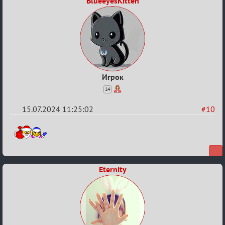
BlueeyesKitten
Игрок
14
15.07.2024 11:25:02
#10
Re:
С
20ти
летием
Eternity