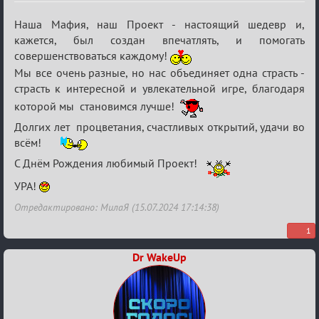
Re:
Наша Мафия, наш Проект - настоящий шедевр и,
С
кажется, был создан впечатлять, и помогать
совершенствоваться каждому!
20ти
Мы все очень разные, но нас объединяет одна страсть -
летием
страсть к интересной и увлекательной игре, благодаря
которой мы становимся лучше!
Долгих лет процветания, счастливых открытий, удачи во
всём!
С Днём Рождения любимый Проект!
УРА!
Отредактировано: МилаЯ (15.07.2024 17:14:38)
1
Dr WakeUp