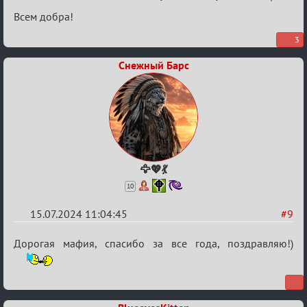
Всем добра!
3
Снежный Барс
🦅💖💃
10
15.07.2024 11:04:45
#9
Re:
Дорогая мафия, спасибо за все года, поздравляю!)
С
20ти
летием