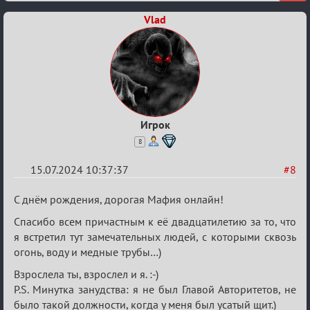
Vlad
Игрок
8
15.07.2024 10:37:37
#8
Re:
С днём рождения, дорогая Мафия онлайн!
С
Спасибо всем причастным к её двадцатилетию за то, что
20ти
я встретил тут замечательных людей, с которыми сквозь
летием
огонь, воду и медные трубы…)
Взрослела ты, взрослел и я. :-)
P.S. Минутка занудства: я не был Главой Авторитетов, не
было такой должности, когда у меня был усатый щит.)