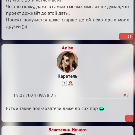
20ти
Честно скажу, даже в самых смелых мыслях не думал, что
проект доживёт до этой даты.
летием
Проект получается даже старше детей некоторых моих
друзей ))))
29
Anise
Каратель
8
15.07.2024 09:58:25
#2
Re:
Есть и такие пользователи даже до сих пор
С
20ти
Властелин Ничего
летием