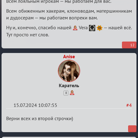
Всем лояльным игрокам — мы работаем для вас.
Всем обиженным хакерам, клоноводам, матершинникам
и дудосерам — мы работаем вопреки вам.
Ну и, конечно, спасибо нашей
Vera
— нашей всё.
Тут просто нет слов.
12
Anise
Каратель
8
15.07.2024 10:07:55
#4
Re:
Верни всех из второй строчки)
С
20ти