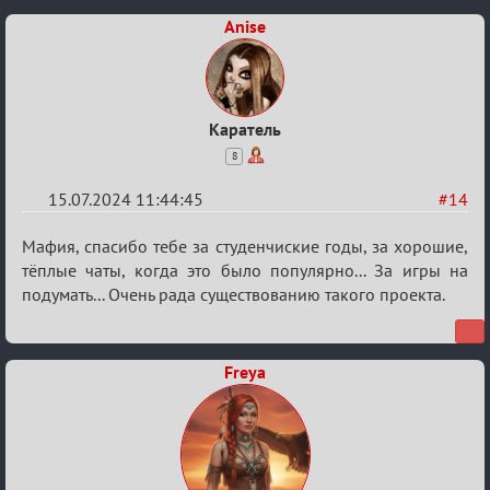
Anise
Каратель
8
15.07.2024 11:44:45
#14
Re:
Мафия, спасибо тебе за студенчиские годы, за хорошие,
С
тёплые чаты, когда это было популярно... За игры на
подумать... Очень рада существованию такого проекта.
20ти
летием
Freya