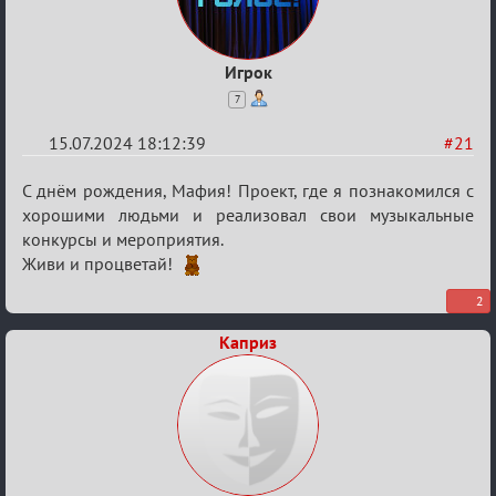
Игрок
7
15.07.2024 18:12:39
#21
Re:
С днём рождения, Мафия! Проект, где я познакомился с
С
хорошими людьми и реализовал свои музыкальные
конкурсы и мероприятия.
20ти
Живи и процветай!
летием
2
Каприз