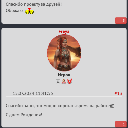
Re:
Спасибо проекту за друзей!
С
Обожаю
20ти
3
летием
Freya
Игрок
11
15.07.2024 11:41:55
#13
Re:
Спасибо за то, что модно коротать время на работе))))
С
С днем Рождения!
20ти
1
летием