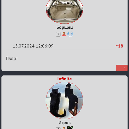
Борщец
9
15.07.2024 12:06:09
#18
Re:
Пздр!
С
1
20ти
Infinite
летием
Игрок