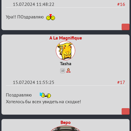
15.07.2024 11:48:22
#16
Re:
Ура!! ПОздравляю
С
20ти
A La Magnifique
летием
Tasha
10
15.07.2024 11:55:25
#17
Re:
Поздравляю
С
Хотелось бы всех увидеть на сходке!
20ти
летием
Веро