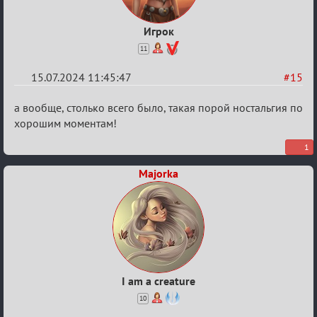
Игрок
11
15.07.2024 11:45:47
#15
Re:
а вообще, столько всего было, такая порой ностальгия по
С
хорошим моментам!
20ти
1
летием
Majorka
I am a creature
10