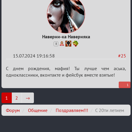
Наверни-ка Наверняка
8
15.07.2024 19:16:58
#25
Re:
С днем рождения, мафия! Ты лучше чем аська,
С
одноклассники, вконтакте и фейсбук вместе взятые!
20ти
1
летием
1
2
→
Форум
Общение
Поздравляем!!!
С 20ти летием