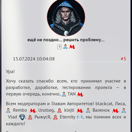
ещё не поздно… решить проблему…
9
15.07.2024 10:04:08
#3
Re:
Ура!
С
Хочу сказать спасибо всем, кто принимал участие в
20ти
разработке, доработке, тестировании проекта — в
летием
первую очередь, конечно,
TAN
.
Всем модераторам и Главам Авторитетов! blackcat, Лиса,
Rembo
, Urutseg,
klejti
,
Валенок
,
Vlad
,
РыжусЯ,
Eternity
, мы помним всех и
каждого!