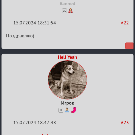
Banned
10
15.07.2024 18:31:54
#22
Re:
Поздравляю)
С
20ти
Hell Yeah
летием
Игрок
8
15.07.2024 18:47:48
#23