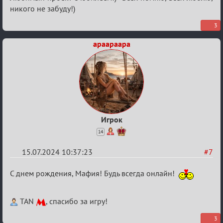
С
никого не забуду!)
20ти
3
летием
apaapaapa
Игрок
14
15.07.2024 10:37:23
#7
Re:
С днем рождения, Мафия! Будь всегда онлайн!
С
20ти
TAN
, спасибо за игру!
летием
3