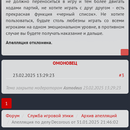
не должно переноситься в игру и тем более двигать
от
ходами партий, не хотите играть с друг другом - есть
31.01.2025
прекрасная функция «черный список». Не хотите
пользоваться, будьте столь любезны играть со всеми
21:46:02
игроками на одном эмоциональном уровне, в противном
случае вы будете получать наказание и дальше.
Апелляция отклонена.
ОМОНОВЕЦ
23.02.2025 13:29:23
#3
Re:
Тема закрыта модератором
Asmodeus
23.02.2025 13:29:23
Апелляция
по
1
делу
Форум
Служба игровой этики
Архив апелляций
Decorous
Апелляция по делу Decorous от 31.01.2025 21:46:02
от