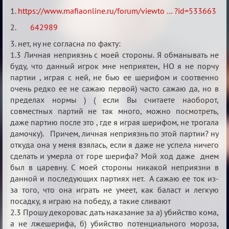
Апелляция
1.
https://www.mafiaonline.ru/forum/viewto … ?id=533663
по
2.
642989
делу
3. нет, ну не согласна по факту:
Decorous
1.3 Личная неприязнь с моей стороны. Я обманывать не
от
буду, что данный игрок мне неприятен, НО я не порчу
31.01.2025
партии , играя с ней, не бью ее шерифом и соотвенно
21:46:02
очень редко ее не сажаю первой) часто сажаю да, но в
пределах нормы ) ( если Вы считаете наоборот,
совместных партий не так много, можно посмотреть,
даже партию после это , где я играя шерифом, не трогала
дамочку). Причем, личная неприязнь по этой партии? ну
откуда она у меня взялась, если я даже не успела ничего
сделать и умерла от горе шерифа? Мой ход даже днем
был в царевну. С моей стороны никакой неприязни в
данной и последующих партиях нет. А сажаю ее ток из-
за того, что она играть не умеет, как баласт и легкую
посадку, я играю на победу, а такие сливают
2.3 Прошу декоровас дать наказание за а) убийство кома,
а не лжешерифа, б) убийство потенциального мороза,