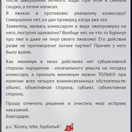
после завершения ночного хода! При этом я сначала
сходил, а потом написал.
Я лжекал в противовес реальному комиссару?
Совершенно нет, он дал проверку, когда уже сел.
Заявитель, являясь комиссаром и видя лжепроверку на
него, поступил адекватно? Вообще нет, он что-то буркнул
про лже и даже не пнул своего лжекома! Его действия
разве не противоречат логике партии? Причем у него
было время.
Как минимум в моих действиях нет субъективной
стороны нарушения - изначального умысла на посадку
комиссара, а признать виновным можно ТОЛЬКО при
наличии всех четырех взаимосвязанных обстоятельств:
объект, объективная сторона, субъект, субъективная
сторона.
Прошу отменить решение и очистить мою историю
наказаний.
Благодарю.
p.s. "Копец тебе, Горбатый".