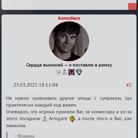
Asmodeus
Сердце вынимай — я поставлю в рамку
14
25.03.2025 18:11:04
#2
Re:
Не нужно сравнивать другие улицы с сумраком, где
Апелляция
практически каждый ход важен.
Очевидно, что игроки приняли Вас за комиссара и из-за
на
этого посадили
Arrogant
, а после этого и Вас, как
дело
лжекома.
Владыка
Владыка