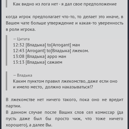
закрыто
Как видно из лога нет - я дал свое предположение
25.02.2025
когда игрок предполагает что-то, то делает это иначе, в
Вашем чате больше утверждение и какая-то уверенность
в роли игрока.
Цитата
12:32 [Владыка] to[Arrogant] ман
12:43 [Arrogant] to[Владыка] лжеком.
13:08 [Владыка] арро ман
13:13 [Владыка] сажаем
Владыка
Каким пунктом правил лжекомство, даже если оно
и имело место, должно наказываться!?
В лжекомстве нет ничего такого, пока оно не вредит
партии.
В данном случае после Ваших слов сел комиссар (да
пусть даже был бы просто чиж, что тоже ничего
хорошего), а далее Вы.