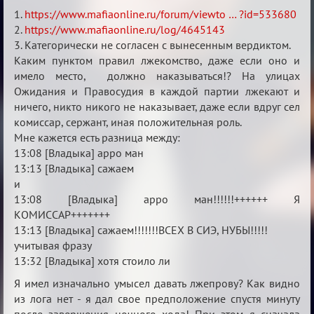
Апелляция
1.
https://www.mafiaonline.ru/forum/viewto … ?id=533680
на
2.
https://www.mafiaonline.ru/log/4645143
3. Категорически не согласен с вынесенным вердиктом.
дело
Каким пунктом правил лжекомство, даже если оно и
Владыка
имело место, должно наказываться!? На улицах
закрыто
Ожидания и Правосудия в каждой партии лжекают и
25.02.2025
ничего, никто никого не наказывает, даже если вдруг сел
комиссар, сержант, иная положительная роль.
Мне кажется есть разница между:
13:08 [Владыка] арро ман
13:13 [Владыка] сажаем
и
13:08 [Владыка] арро ман!!!!!!++++++ Я
КОМИССАР+++++++
13:13 [Владыка] сажаем!!!!!!!ВСЕХ В СИЭ, НУБЫ!!!!!
учитывая фразу
13:32 [Владыка] хотя стоило ли
Я имел изначально умысел давать лжепрову? Как видно
из лога нет - я дал свое предположение спустя минуту