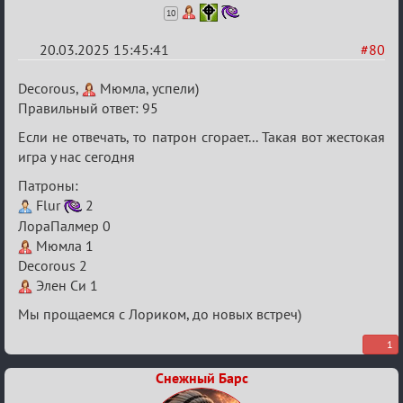
10
20.03.2025 15:45:41
#80
Re:
Decorous,
Мюмла, успели)
Биатлон
Правильный ответ: 95
№50
Если не отвечать, то патрон сгорает... Такая вот жестокая
игра у нас сегодня
Патроны:
Flur
2
ЛораПалмер 0
Мюмла 1
Decorous 2
Элен Си 1
Мы прощаемся с Лориком, до новых встреч)
1
Снежный Барс