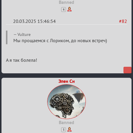
Banned
6
20.03.2025 15:46:54
#82
Re:
Vulture
Биатлон
Мы прощаемся с Лориком, до новых встреч)
№50
А я так болела!
Элен Си
Banned
5