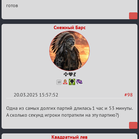
Re:
готов
Биатлон
№50
Снежный Барс
🦅💖💃
10
20.03.2025 15:57:52
#98
Re:
Одна из самых долгих партий длилась 1 час и 53 минуты.
Биатлон
А сколько секунд игроки потратили на эту партию?)
№50
Квадратный лев