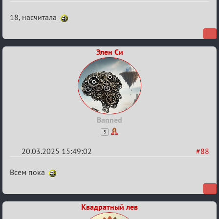
Re:
18, насчитала
Биатлон
№50
Элен Си
Banned
5
20.03.2025 15:49:02
#88
Re:
Всем пока
Биатлон
№50
Квадратный лев