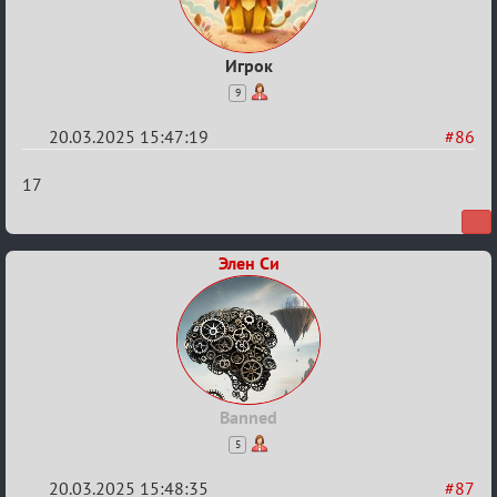
Игрок
9
20.03.2025 15:47:19
#86
Re:
17
Биатлон
№50
Элен Си
Banned
5
20.03.2025 15:48:35
#87