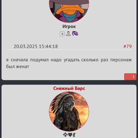
Игрок
6
20.03.2025 15:44:18
#79
Re:
я сначала подумал надо угадать сколько раз персонаж
Биатлон
был женат
№50
3
Снежный Барс
🦅💖💃