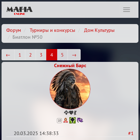
Показ
навиг
Форум
Турниры и конкурсы
Дом Культуры
Биатлон №50
←
1
2
3
4
5
→
Снежный Барс
🦅💖💃
10
20.03.2025 14:38:33
#1