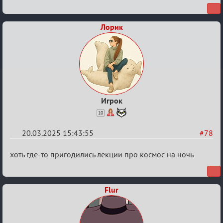
Биатлон
№50
Лорик
Игрок
10
20.03.2025 15:43:55
#78
Re:
хоть где-то пригодились лекции про космос на ночь
Биатлон
№50
Flur