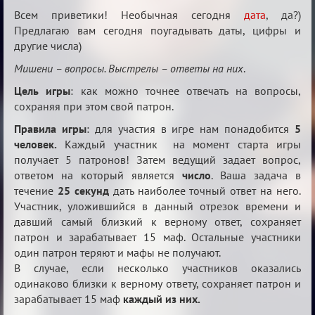
Биатлон
Всем приветики! Необычная сегодня
дата
, да?)
№50
Предлагаю вам сегодня поугадывать даты, цифры и
другие числа)
Мишени – вопросы. Выстрелы – ответы на них
.
Цель игры
: как можно точнее отвечать на вопросы,
сохраняя при этом свой патрон.
Правила игры
: для участия в игре нам понадобится
5
человек.
Каждый участник на момент старта игры
получает 5 патронов! Затем ведущий задает вопрос,
ответом на который является
число
. Ваша задача в
течение
25 секунд
дать наиболее точный ответ на него.
Участник, уложившийся в данный отрезок времени и
давший самый близкий к верному ответ, сохраняет
патрон и зарабатывает 15 маф. Остальные участники
один патрон теряют и мафы не получают.
В случае, если несколько участников оказались
одинаково близки к верному ответу, сохраняет патрон и
зарабатывает 15 маф
каждый из них.