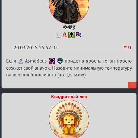
🦅💖💃
10
20.03.2025 15:52:05
#91
Re:
Если
Asmodeus
придет в ярость, то он просто
Биатлон
сожжет свой значок. Назовите минимальную температуру
плавления бриллианта (по Цельсию)
№50
Квадратный лев