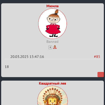
№50
Мюмла
Banned
6
20.03.2025 15:47:16
#85
Re:
18
Биатлон
№50
Квадратный лев