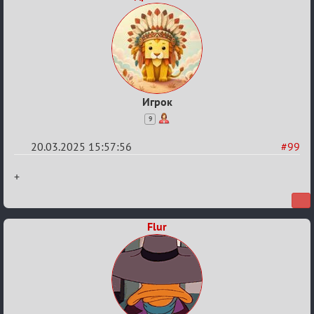
Игрок
9
20.03.2025 15:57:56
#99
Re:
+
Биатлон
№50
Flur