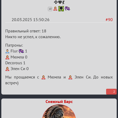
🦅💖💃
10
20.03.2025 15:50:26
#90
Re:
Правильный ответ: 18
Биатлон
Никто не успел, к сожалению.
№50
Патроны:
Flur
1
Мюмла 0
Decorous 1
Элен Си 0
Мы прощаемся с
Мюмла и
Элен Си. До новых
встреч)
2
Снежный Барс