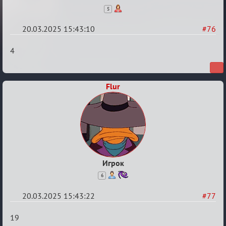
5
20.03.2025 15:43:10
#76
Re:
4
Биатлон
№50
Flur
Игрок
6
20.03.2025 15:43:22
#77
Re:
19