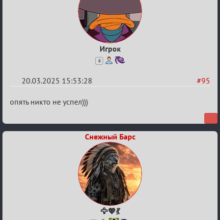
Игрок
6
20.03.2025 15:53:28
#95
Re:
опять никто не успел)))
Биатлон
№50
Снежный Барс
🦅💖💃