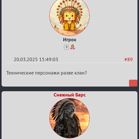
Игрок
9
20.03.2025 15:49:03
#89
Re:
Технические персонажи разве клан?
Биатлон
№50
Снежный Барс