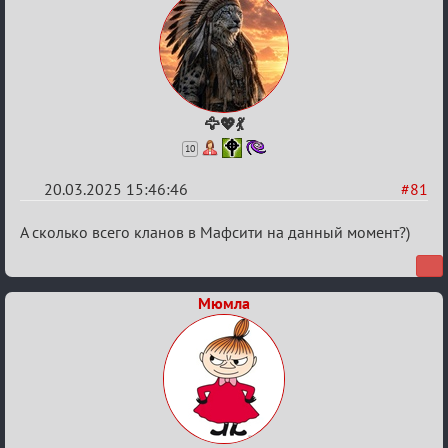
🦅💖💃
10
20.03.2025 15:46:46
#81
Re:
А сколько всего кланов в Мафсити на данный момент?)
Биатлон
№50
Мюмла