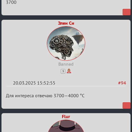
Re:
3700
Биатлон
№50
Элен Си
Banned
5
20.03.2025 15:52:55
#94
Re:
Для интереса отвечаю 3700—4000 °C
Биатлон
№50
Flur