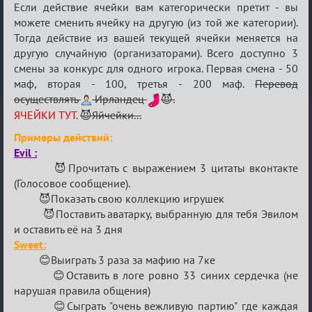
Если действие ячейки вам категорически претит - вы
можете сменить ячейку на другую (из той же категории).
Тогда действие из вашей текущей ячейки меняется на
другую случайную (организаторами). Всего доступно 3
смены за конкурс для одного игрока. Первая смена - 50
маф, вторая - 100, третья - 200 маф.
Перевод
осуществлять
Ирландец
😈.
ЯЧЕЙКИ ТУТ
.
😈Яйчейки...
Примеры действий:
Evil :
😈Прочитать с выражением 3 цитаты вконтакте
(Голосовое сообщение).
😈Показать свою коллекцию игрушек
😈Поставить аватарку, выбранную для тебя Эвилом
и оставить её на 3 дня
Sweet:
😊Выиграть 3 раза за мафию на 7ке
😊Оставить в логе ровно 33 синих сердечка (не
нарушая правила общения)
😊Сыграть "очень вежливую партию" где каждая