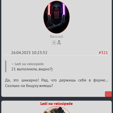
Banned
6
26.04.2025 10:23:52
#321
Re:
Ledi на velosipede
Sweet
21 выполнила, видно?)
⚡Evil
Да, это шикарно! Рад, что держишь себя в форме...
Сколько на бицуху жмешь?
Ledi на velosipede