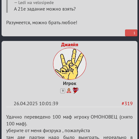
Re:
Ledi на velosipede
Sweet
А 21е задание можно взять?
⚡Evil
Разумеется, можно брать любое!
1
Джаяйя
Игрок
9
26.04.2025 10:01:39
#319
Re:
Удачно переведено 100 маф игроку ОМОНОВЕЦ (снято
Sweet
100 маф).
уберите от меня физрука , пожалуйста
⚡Evil
там две партии надо было выиграть, нереально в