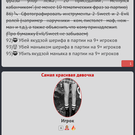
фразы "упор лёжа", "20 приседаний", "метнулся
кабанчиком". (не менее 10 тематических фраз за партию)
86)🔪 Сфотографировать инструменты 2 Sweet и 2 Evil
ролей (например - наручники - ком, пистолет - маф, нож -
ман и т.д.), а также объяснить что кому принадлежит.
(Про бумажку Evil/Sweet не забываем)
92)🥷 Убей якудзой шерифа в партии на 9+ игроков
93)👹 Убей маньяком шерифа в партии на 9+ игроков
95)🥷 Убить якудзой маньяка в партии на 9+ игроков
1
Самая красивая девочка
Игрок
6