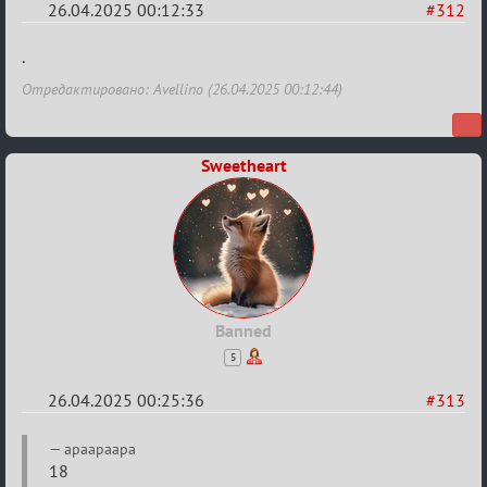
26.04.2025 00:12:33
#312
Re:
.
Sweet
Отредактировано: Avellino (26.04.2025 00:12:44)
⚡Evil
Sweetheart
Banned
5
26.04.2025 00:25:36
#313
Re:
apaapaapa
Sweet
18