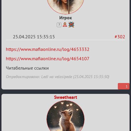
Игрок
7
25.04.2025 15:35:15
#302
Re:
https://www.mafiaonline.ru/log/4653332
Sweet
https://www.mafiaonline.ru/log/4654107
⚡Evil
Читабельные ссылки
Отредактировано: Ledi на velosipede (25.04.2025 15:35:50)
1
Sweetheart