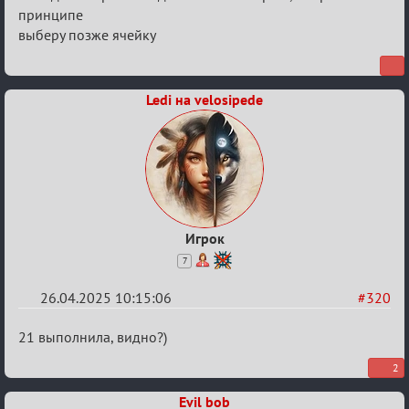
принципе
выберу позже ячейку
Ledi на velosipede
Игрок
7
26.04.2025 10:15:06
#320
Re:
21 выполнила, видно?)
Sweet
2
⚡Evil
Evil bob