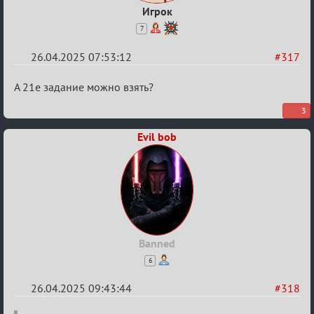
Игрок
7
26.04.2025 07:53:12
#317
Re:
А 21е задание можно взять?
Sweet
3
⚡Evil
Evil bob
Banned
6
26.04.2025 09:43:44
#318