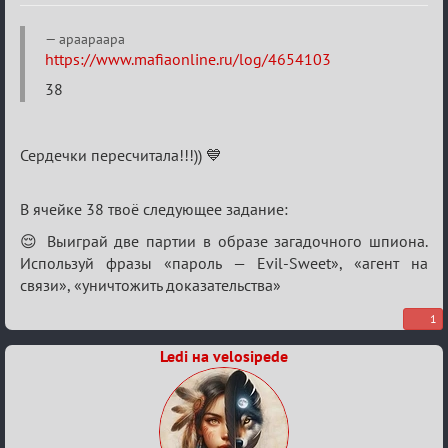
Re:
apaapaapa
Sweet
https://www.mafiaonline.ru/log/4654103
⚡Evil
38
Сердечки пересчитала!!!)) 💙
В ячейке 38 твоё следующее задание:
😌 Выиграй две партии в образе загадочного шпиона.
Используй фразы «пароль — Evil-Sweet», «aгент на
связи», «уничтожить доказательства»
1
Ledi на velosipede