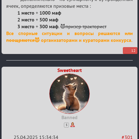
ячеек, определяются призовые места :
1 место
+
1000 маф
2 место
+
500 маф
3 место
+
300 маф
.
😈призер тракторист
Все спорные ситуации и вопросы решаются
или
поощряются😈
организаторами и кураторами конкурса.
12
Sweetheart
Banned
5
25.04.2025 15:34:34
#301