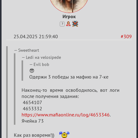
Игрок
7
25.04.2025 21:59:40
#309
Re:
Sweetheart
Sweet
Ledi на velosipede
⚡Evil
Evil bob
😎
Одержи 3 победы за мафию на 7-ке
Наконец-то время освободилось, вот логи
после получения задания:
4654107
4653332
https://www.mafiaonline.ru/log/4653346
.
Ячейка 73
Как раз вовремя!))