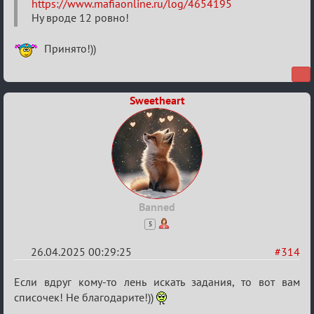
https://www.mafiaonline.ru/log/4654195
⚡Evil
Ну вроде 12 ровно!
Принято!))
Sweetheart
Banned
5
26.04.2025 00:29:25
#314
Re:
Если вдруг кому-то лень искать задания, то вот вам
Sweet
списочек! Не благодарите!))