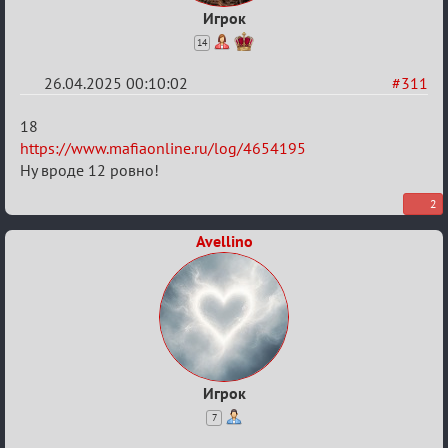
Игрок
14
26.04.2025 00:10:02
#311
Re:
18
Sweet
https://www.mafiaonline.ru/log/4654195
Ну вроде 12 ровно!
⚡Evil
2
Avellino
Игрок
7