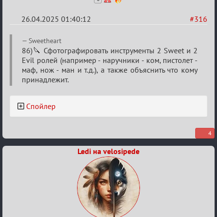
26.04.2025 01:40:12
#316
Re:
Sweetheart
Sweet
86)🔪 Сфотографировать инструменты 2 Sweet и 2
Evil ролей (например - наручники - ком, пистолет -
⚡Evil
маф, нож - ман и т.д.), а также объяснить что кому
принадлежит.
Спойлер
4
Ledi на velosipede