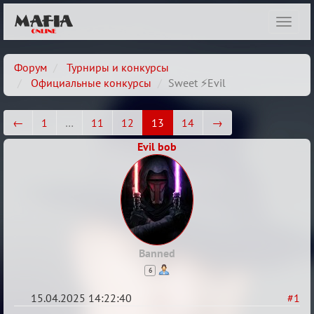
Показ
навиг
Форум
Турниры и конкурсы
Официальные конкурсы
Sweet ⚡Evil
←
1
…
11
12
13
14
→
Evil bob
Banned
6
15.04.2025 14:22:40
#1