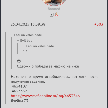
Banned
5
25.04.2025 15:39:38
#303
Re:
Ledi на velosipede
Sweet
Evil bob
⚡Evil
Ledi на velosipede
12
😎
Одержи 3 победы за мафию на 7-ке
Наконец-то время освободилось, вот логи после
получения задания:
4654107
4653332
https://www.mafiaonline.ru/log/4653346
.
Ячейка 73