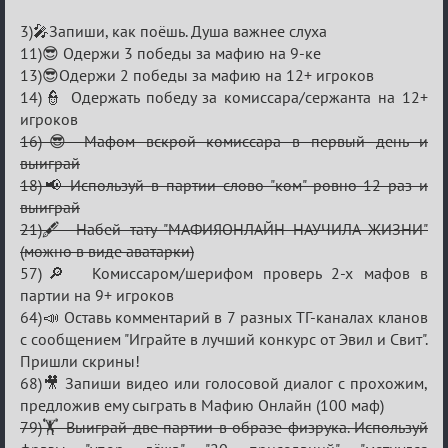
⚡Evil
3)🎤Запиши, как поёшь. Душа важнее слуха
11)😎 Одержи 3 победы за мафию на 9-ке
13)😎Одержи 2 победы за мафию на 12+ игроков
14)👮 Одержать победу за комиссара/сержанта на 12+
игроков
16)😎 Мафом вскрой комиссара в первый день и
выиграй
18)📢 Используй в партии слово "ком" ровно 12 раз и
выиграй
21)🖋️ Набей тату "МАФИЯОНЛАЙН НАУЧИЛА ЖИЗНИ"
(можно в виде аватарки)
57)🔎 Комиссаром/шерифом проверь 2-х мафов в
партии на 9+ игроков
64)📣 Оставь комментарий в 7 разных ТГ-каналах кланов
с сообщением "Играйте в лучший конкурс от Эвил и Свит".
Пришли скрины!
68)🎥 Запиши видео или голосовой диалог с прохожим,
предложив ему сыграть в Мафию Онлайн (100 маф)
79)🏋️ Выиграй две партии в образе физрука. Используй