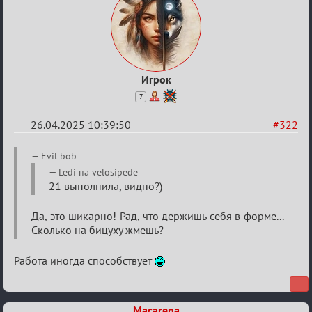
Игрок
7
26.04.2025 10:39:50
#322
Re:
Evil bob
Sweet
Ledi на velosipede
21 выполнила, видно?)
⚡Evil
Да, это шикарно! Рад, что держишь себя в форме...
Сколько на бицуху жмешь?
Работа иногда способствует
Macarena