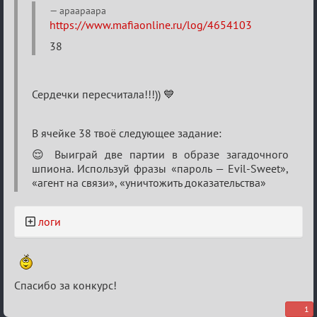
Sweet
apaapaapa
https://www.mafiaonline.ru/log/4654103
⚡Evil
38
Сердечки пересчитала!!!)) 💙
В ячейке 38 твоё следующее задание:
😌 Выиграй две партии в образе загадочного
шпиона. Используй фразы «пароль — Evil-Sweet»,
«aгент на связи», «уничтожить доказательства»
логи
Спасибо за конкурс!
1