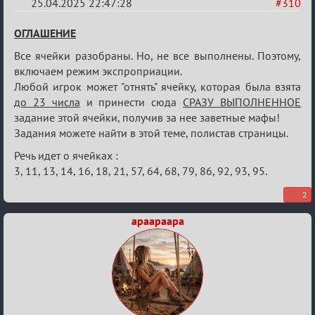
25.04.2025 22:47:28
#310
Re:
ОГЛАШЕНИЕ
Sweet
Все ячейки разобраны. Но, не все выполнены. Поэтому,
⚡Evil
включаем режим экспроприации.
Любой игрок может "отнять" ячейку, которая была взята
до 23 числа
и принести сюда
СРАЗУ ВЫПОЛНЕННОЕ
задание этой ячейки, получив за нее заветные мафы!
Задания можете найти в этой теме, полистав страницы.
Речь идет о ячейках :
3, 11, 13, 14, 16, 18, 21, 57, 64, 68, 79, 86, 92, 93, 95.
2
apaapaapa