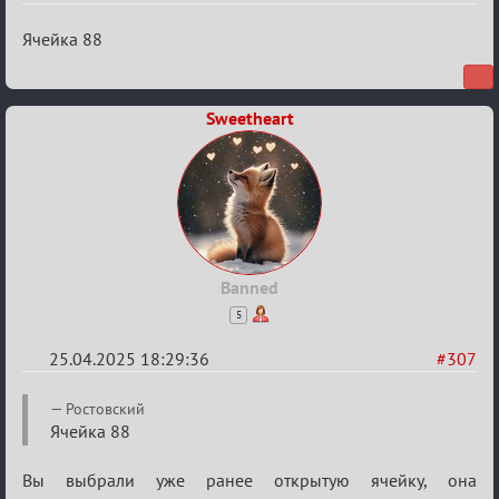
Re:
Ячейка 88
Sweet
⚡Evil
Sweetheart
Banned
5
25.04.2025 18:29:36
#307
Re:
Ростовский
Sweet
Ячейка 88
⚡Evil
Вы выбрали уже ранее открытую ячейку, она