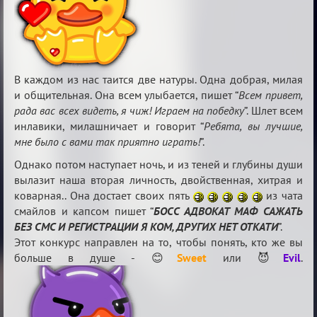
В каждом из нас таится две натуры. Одна добрая, милая
и общительная. Она всем улыбается, пишет “
Всем привет,
рада вас всех видеть, я чиж! Играем на победку
”. Шлет всем
инлавики, милашничает и говорит “
Ребята, вы лучшие,
мне было с вами так приятно играть!
”.
Однако потом наступает ночь, и из теней и глубины души
вылазит наша вторая личность, двойственная, хитрая и
коварная.. Она достает своих пять
из чата
смайлов и капсом пишет “
БОСС АДВОКАТ МАФ САЖАТЬ
БЕЗ СМС И РЕГИСТРАЦИИ Я КОМ, ДРУГИХ НЕТ ОТКАТИ
”.
Этот конкурс направлен на то, чтобы понять, кто же вы
больше в душе - 😊
Sweet
или 😈
Evil
.