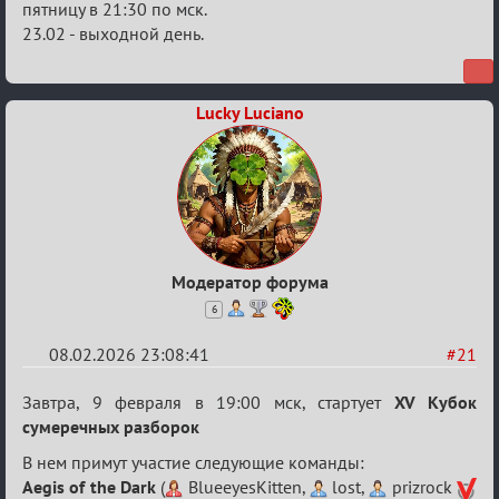
пятницу в 21:30 по мск.
23.02 - выходной день.
Lucky Luciano
Модератор форума
6
08.02.2026 23:08:41
#21
Re:
Завтра, 9 февраля в 19:00 мск, стартует
XV Кубок
XV
сумеречных разборок
Кубок
В нем примут участие следующие команды:
сумеречных
Aegis of the Dark
(
BlueeyesKitten,
lost,
prizrock