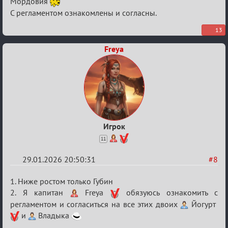
Мордовия
Кубок
С регламентом ознакомлены и согласны.
сумеречных
разборок
13
Freya
Игрок
11
29.01.2026 20:50:31
#8
Re:
1. Ниже ростом только Губин
XV
2. Я капитан
Freya
обязуюсь ознакомить с
регламентом и согласиться на все этих двоих
Йогурт
Кубок
и
Владыка
сумеречных