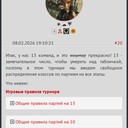
☀ ☁ ☔
6
08.02.2026 19:10:21
#20
Re:
Итак, у нас 13 команд, и это
кошмар
прекрасно! 13 -
XV
замечательное число, чтобы умереть над табличкой,
поэтому в этом турнире мы введем свободное
Кубок
распределение классов по партиям на все этапы.
сумеречных
Что имеем:
разборок
Игровые правила турнира
Общие правила партий на 13
Общие правила партий на 10