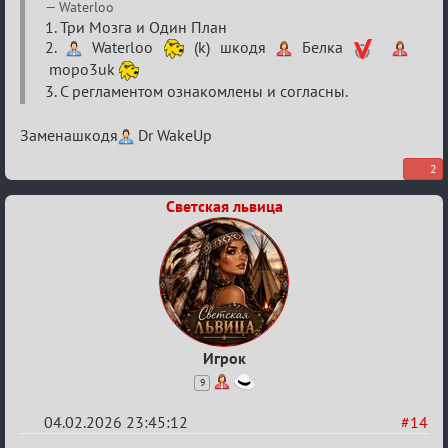
Re:
Waterloo
XV
1. Три Мозга и Один План
2.
Waterloo
(k) шкодя
Белка
Кубок
mopo3uk
сумеречных
3. С регламентом ознакомлены и согласны.
разборок
Заменашкодя
Dr WakeUp
2
Светская львица
Игрок
9
04.02.2026 23:45:12
#14