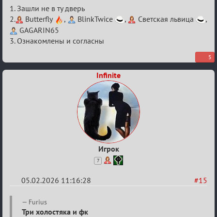
Re:
1. Зашли не в ту дверь
XV
2.
Butterfly
,
BlinkTwice
,
Светская львица
,
GAGARIN65
Кубок
3. Ознакомлены и согласны
сумеречных
разборок
5
Infinite
Игрок
7
05.02.2026 11:16:28
#15
Re:
Furius
XV
Три холостяка и фк