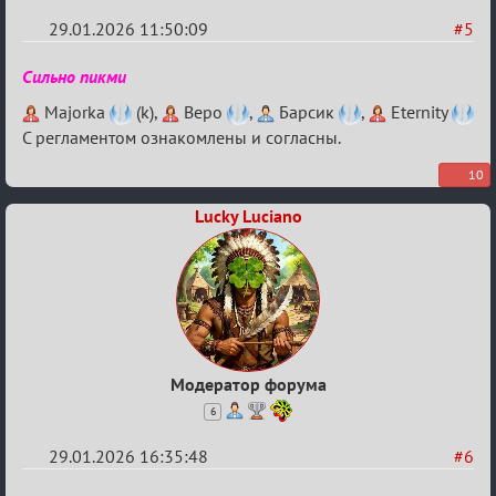
29.01.2026 11:50:09
#5
Re:
Сильно пикми
XV
Majorka
(k),
Веро
,
Барсик
,
Eternity
Кубок
С регламентом ознакомлены и согласны.
сумеречных
10
разборок
Lucky Luciano
Модератор форума
6
29.01.2026 16:35:48
#6