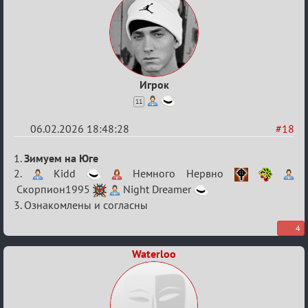
Игрок
11
06.02.2026 18:48:28
#18
Re:
1.
Зимуем на Юге
XV
2.
Kidd
Немного Нервно
Скорпион1995
Night Dreamer
Кубок
3. Ознакомлены и согласны
сумеречных
разборок
4
Waterloo