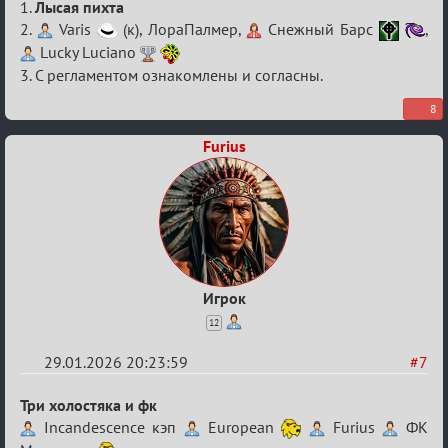
Re:
1.
Лысая пихта
XV
2.
Varis
(к), ЛораПалмер,
Снежный Барс
,
Lucky Luciano
Кубок
3. С регламентом ознакомлены и согласны.
сумеречных
разборок
8
Furius
Игрок
12
29.01.2026 20:23:59
#7
Re:
Три холостяка и фк
XV
Incandescence кэп
European
Furius
ФК