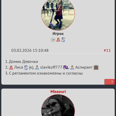
Игрок
14
03.02.2026 15:10:48
#11
Re:
1. Домик Девочки
XV
2.
Лиса
(к),
slavikoff777
,
Аспирант
3. С регламентом ознакомлены и согласны
Кубок
сумеречных
7
разборок
Missouri