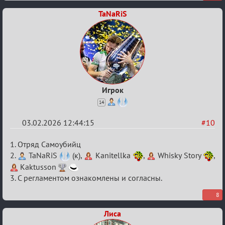
разборок
TaNaRiS
Игрок
14
03.02.2026 12:44:15
#10
Re:
1. Отряд Самоубийц
XV
2.
TaNaRiS
(к),
Kanitellka
,
Whisky Story
,
Kaktusson
Кубок
3. С регламентом ознакомлены и согласны.
сумеречных
разборок
8
Лиса