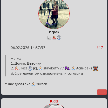
Игрок
14
06.02.2026 14:37:52
#17
Re:
Лиса
XV
1. Домик Девочки
2.
Лиса
(к),
slavikoff777
,
Аспирант
Кубок
3. С регламентом ознакомлены и согласны
сумеречных
разборок
У нас дозаявка
Yurach
5
Kidd