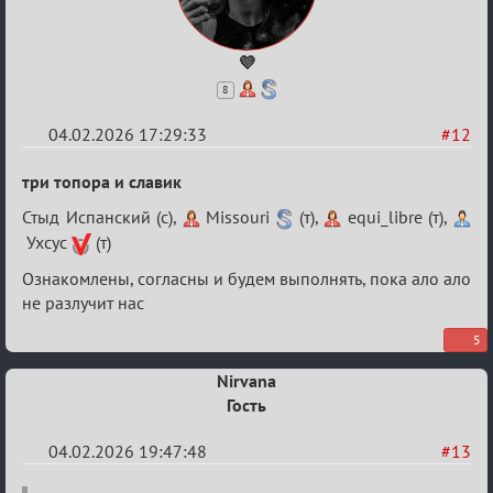
💜
8
04.02.2026 17:29:33
#12
Re:
три топора и славик
XV
Стыд Испанский (с),
Missouri
(т),
equi_libre (т),
Кубок
Ухсус
(т)
сумеречных
Ознакомлены, согласны и будем выполнять, пока ало ало
разборок
не разлучит нас
5
Nirvana
Гость
04.02.2026 19:47:48
#13