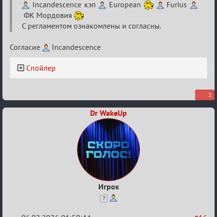
Incandescence кэп
European
Furius
Кубок
ФК Мордовия
сумеречных
С регламентом ознакомлены и согласны.
разборок
Согласие
Incandescence
Спойлер
2
Dr WakeUp
Игрок
7