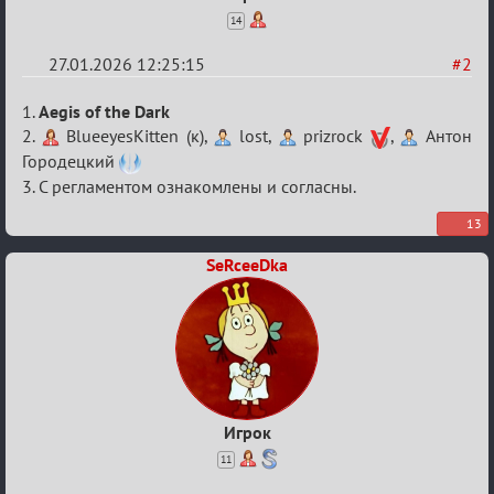
14
27.01.2026 12:25:15
#2
Re:
1.
Aegis of the Dark
XV
2.
BlueeyesKitten (к),
lost,
prizrock
,
Антон
Городецкий
Кубок
3. С регламентом ознакомлены и согласны.
сумеречных
разборок
13
SeRceeDka
Игрок
11