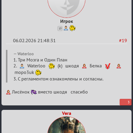
Игрок
10
06.02.2026 21:48:31
#19
Re:
Waterloo
XV
1. Три Мозга и Один План
2.
Waterloo
(k) шкодя
Белка
Кубок
mopo3uk
сумеречных
3. С регламентом ознакомлены и согласны.
разборок
Лисёнок
вместо шкодя спасибо
3
Vera