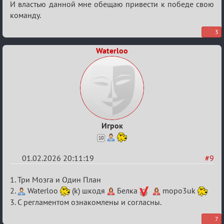
разборок
И властью данной мне обещаю привести к победе свою
команду.
3
Waterloo
Игрок
10
01.02.2026 20:11:19
#9
Re:
1. Три Мозга и Один План
XV
2.
Waterloo
(k) шкодя
Белка
mopo3uk
3. С регламентом ознакомлены и согласны.
Кубок
сумеречных
7