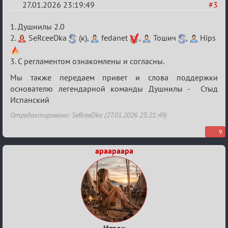
27.01.2026 23:19:49
#3
Re:
1. Душнилы 2.0
XV
2.
SeRceeDka
(к),
fedanet
,
Тошич
,
Hips
Кубок
3. С регламентом ознакомлены и согласны.
сумеречных
разборок
Мы также передаем привет и слова поддержки
основателю легендарной команды Душнилы - Стыд
Испанский
Отредактировано: SeRceeDka (27.01.2026 23:21:49)
9
apaapaapa