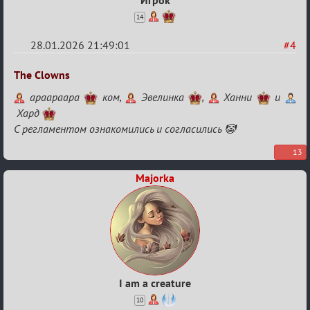
Игрок
14
28.01.2026 21:49:01
#4
Re:
The Clowns
XV
apaapaapa
ком,
Эвелинка
,
Ханни
и
Кубок
Хард
сумеречных
С регламентом ознакомились и согласились 🤡
разборок
13
Majorka
I am a creature
10