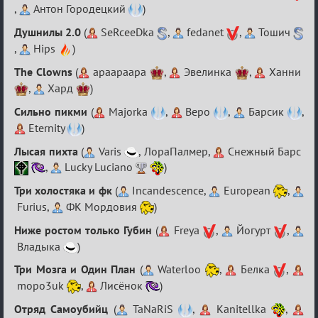
разборок
,
Антон Городецкий
)
Душнилы 2.0
(
SeRceeDka
,
fedanet
,
Тошич
,
Hips
)
The Clowns
(
apaapaapa
,
Эвелинка
,
Ханни
,
Хард
)
Сильно пикми
(
Majorka
,
Веро
,
Барсик
,
Eternity
)
Лысая пихта
(
Varis
, ЛораПалмер,
Снежный Барс
,
Lucky Luciano
)
Три холостяка и фк
(
Incandescence,
European
,
Furius,
ФК Мордовия
)
Ниже ростом только Губин
(
Freya
,
Йогурт
,
Владыка
)
Три Мозга и Один План
(
Waterloo
,
Белка
,
mopo3uk
,
Лисёнок
)
Отряд Самоубийц
(
TaNaRiS
,
Kanitellka
,