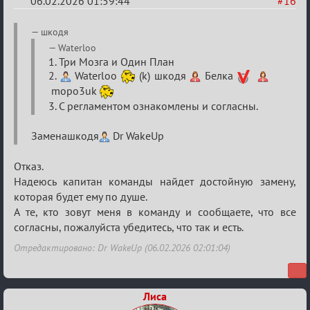
06.02.2026 01:59:44
#16
Re:
шкодя
XV
Waterloo
1. Три Мозга и Один План
Кубок
2.
Waterloo
(k) шкодя
Белка
сумеречных
mopo3uk
разборок
3. С регламентом ознакомлены и согласны.
Заменашкодя
Dr WakeUp
Отказ.
Надеюсь капитан команды найдет достойную замену,
которая будет ему по душе.
А те, кто зовут меня в команду и сообщаете, что все
согласны, пожалуйста убедитесь, что так и есть.
Отредактировано: Dr WakeUp (06.02.2026 02:01:04)
Лиса