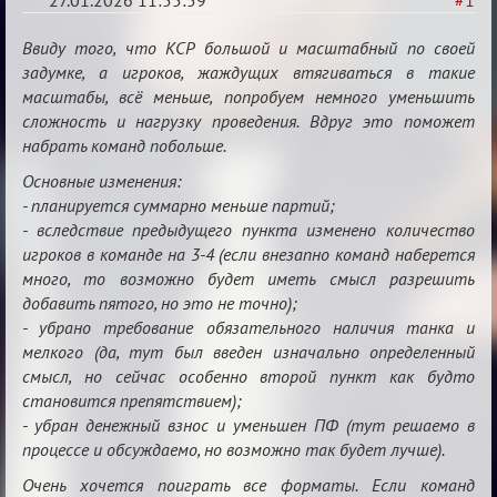
27.01.2026 11:55:59
#1
XV
Ввиду того, что КСР большой и масштабный по своей
Кубок
задумке, а игроков, жаждущих втягиваться в такие
масштабы, всё меньше, попробуем немного уменьшить
сумеречных
сложность и нагрузку проведения. Вдруг это поможет
разборок
набрать команд побольше.
Основные изменения:
- планируется суммарно меньше партий;
- вследствие предыдущего пункта изменено количество
игроков в команде на 3-4 (если внезапно команд наберется
много, то возможно будет иметь смысл разрешить
добавить пятого, но это не точно);
- убрано требование обязательного наличия танка и
мелкого (да, тут был введен изначально определенный
смысл, но сейчас особенно второй пункт как будто
становится препятствием);
- убран денежный взнос и уменьшен ПФ (тут решаемо в
процессе и обсуждаемо, но возможно так будет лучше).
Очень хочется поиграть все форматы. Если команд