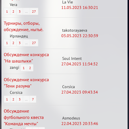
La Vie
Vera
11.05.2023 16:30:21
1
2
3
…
27
Турниры, отборы,
обсуждение, нытьё.
takotorayaeva
03.05.2023 22:30:39
Ирландец
1
2
3
…
27
Обсуждение конкурса
Soul Intent
"На шашлыки"
27.04.2023 11:34:32
zangi
1
2
Обсуждение конкурса
"Тени разума"
Corsica
27.04.2023 09:43:34
Corsica
1
2
3
…
7
Обсуждение
футбольного квеста
Asmodeus
"Команда мечты"
22.04.2023 20:33:46