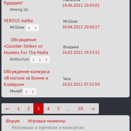
будущее!
18.06.2022 10:35:01
Among Us
VERSUS battle
MrSilver
30.04.2022 20:50:27
MrSilver
1
2
Обсуждение
Закрыто
«Counter-Strike» от
Владыка
Hunters For The Mafia
26.02.2022 19:53:32
Anthurium
1
2
3
Обсуждение конкурса
«В погоне за Бонни и
Vera
Клайдом»
20.02.2022 07:52:59
МилаЯ
1
2
←
1
2
3
4
5
…
20
→
Форум
Игровые моменты
Разговоры о турнирах и конкурсах