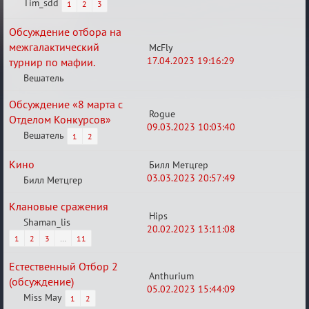
Tim_sdd
1
2
3
Обсуждение отбора на
межгалактический
McFly
17.04.2023 19:16:29
турнир по мафии.
Вешатель
Обсуждение «8 марта с
Rogue
Отделом Конкурсов»
09.03.2023 10:03:40
Вешатель
1
2
Кино
Билл Метцгер
03.03.2023 20:57:49
Билл Метцгер
Клановые сражения
Hips
Shaman_lis
20.02.2023 13:11:08
1
2
3
…
11
Естественный Отбор 2
Anthurium
(обсуждение)
05.02.2023 15:44:09
Miss May
1
2