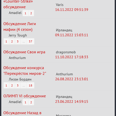
«Counter-Strike»
Varis
обсуждение
16.11.2022 09:51:39
Amadiel
1
2
Обсуждение Лиги
мафии (4 сезон)
Ирландец
09.11.2022 15:03:11
Jerry Tough
1
2
3
…
37
Обсуждение Своя игра
dragonsmob
11.10.2022 17:18:33
Anthurium
Обсуждение конкурса
"Перекрёсток миров-2"
Anthurium
26.08.2022 23:13:01
Лиззи Борден
1
2
3
…
18
ОЛИМП VI обсуждение
Ирландец
23.06.2022 14:59:15
Amadiel
1
2
Обсуждение Назад в
Macarena