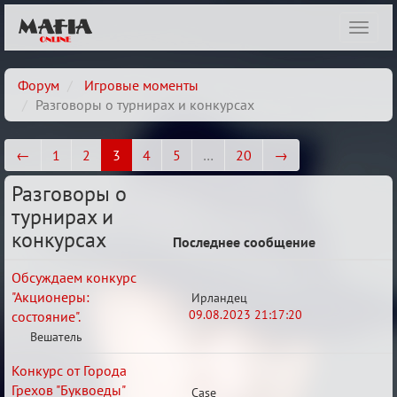
Показ
навиг
Форум
Игровые моменты
Разговоры о турнирах и конкурсах
←
1
2
3
4
5
…
20
→
Разговоры о
турнирах и
конкурсах
Последнее сообщение
Обсуждаем конкурс
"Акционеры:
Ирландец
09.08.2023 21:17:20
состояние".
Вешатель
Конкурс от Города
Грехов "Буквоеды"
Case