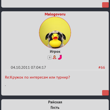
или
турнир?
Malogovoru
Игрок
6
04.10.2011 07:04:17
#66
Re:
Re:Кружок по интересам или турнир?
Кружок
.
по
интересам
Райская
или
Гость
турнир?