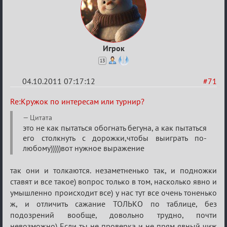
Игрок
13
04.10.2011 07:17:12
#71
Re:
Re:Кружок по интересам или турнир?
Кружок
Цитата
по
это не как пытаться обогнать бегуна, а как пытаться
его столкнуть с дорожки,чтобы выиграть по-
интересам
любому)))))вот нужное выражение
или
турнир?
так они и толкаются. незаметненько так, и подножки
ставят и все такое) вопрос только в том, насколько явно и
умышленно происходит все) у нас тут все очень тоненько
ж, и отличить сажание ТОЛЬКО по таблице, без
подозрений вообще, довольно трудно, почти
невозможно) Если ты не проверка и не прям явный чиж