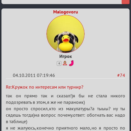
Malogovoru
Игрок
6
04.10.2011 07:19:46
#74
Re:
Re:Кружок по интересам или турнир?
Кружок
так он прямо так и сказал!)я бы не стала никого
по
подозревать в этом,я же не параноик)
он просто спросил,кто из макулатуры?а тыыы? ну ты
интересам
сядешь тогда)на вопрос почему.ответ: обогнать вас надо
или
в таблице)
турнир?
я не жалуюсь,конечно приятного мало,но я просто по