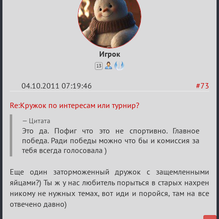
Игрок
13
04.10.2011 07:19:46
#73
Re:
Re:Кружок по интересам или турнир?
Кружок
Цитата
по
Это да. Пофиг что это не спортивно. Главное
победа. Ради победы можно что бы и комиссия за
интересам
тебя всегда голосовала )
или
турнир?
Еще один заторможенный дружок с защемленными
яйцами?) Ты ж у нас любитель порыться в старых нахрен
никому не нужных темах, вот иди и поройся, там на все
отвечено давно)