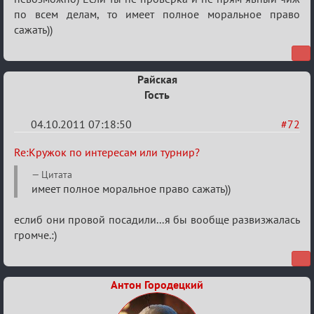
по всем делам, то имеет полное моральное право
сажать))
Райская
Гость
04.10.2011 07:18:50
#72
Re:
Re:Кружок по интересам или турнир?
Кружок
Цитата
по
имеет полное моральное право сажать))
интересам
еслиб они провой посадили...я бы вообще развизжалась
или
громче.:)
турнир?
Антон Городецкий