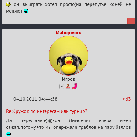
Кружок
он выиграть хотел просто)на перепутье коней не
по
меняют
интересам
или
Malogovoru
турнир?
Игрок
6
04.10.2011 04:44:58
#63
Re:
Re:Кружок по интересам или турнир?
Кружок
Да перестаньте)))))вон Димончиг вчера меня
по
сажал,потому что мы опережали траблов на пару баллов
интересам