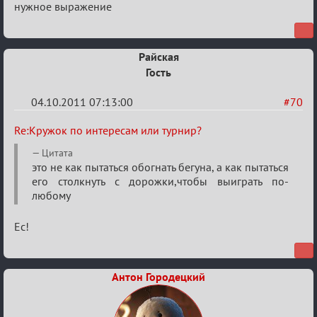
нужное выражение
интересам
или
турнир?
Райская
Гость
04.10.2011 07:13:00
#70
Re:
Re:Кружок по интересам или турнир?
Кружок
Цитата
по
это не как пытаться обогнать бегуна, а как пытаться
его столкнуть с дорожки,чтобы выиграть по-
интересам
любому
или
турнир?
Ес!
Антон Городецкий