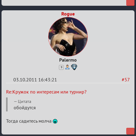
интересам
или
Rogue
турнир?
Palermo
9
03.10.2011 16:43:21
#57
Re:
Re:Кружок по интересам или турнир?
Кружок
Цитата
по
обойдутся
интересам
Тогда садитесь молча
или
турнир?