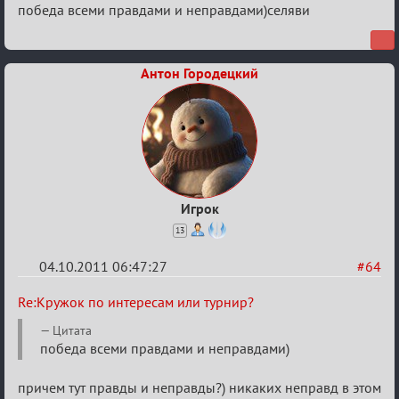
победа всеми правдами и неправдами)селяви
или
турнир?
Антон Городецкий
Игрок
13
04.10.2011 06:47:27
#64
Re:
Re:Кружок по интересам или турнир?
Кружок
Цитата
по
победа всеми правдами и неправдами)
интересам
причем тут правды и неправды?) никаких неправд в этом
или