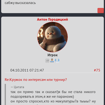
сабжу высказалась
Антон Городецкий
Игрок
13
04.10.2011 07:21:47
#75
Re:
Re:Кружок по интересам или турнир?
Кружок
Цитата
по
так он прямо так и сказал!)я бы не стала никого
подозревать в этом,я же не параноик)
интересам
он просто спросил,кто из макулатуры?а тыыы? ну
или