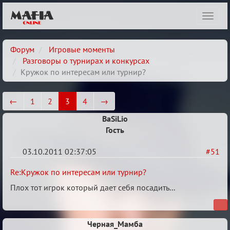
Показ
навиг
Форум
Игровые моменты
Разговоры о турнирах и конкурсах
Кружок по интересам или турнир?
←
1
2
3
4
→
BaSiLio
Гость
03.10.2011 02:37:05
#51
Re:
Re:Кружок по интересам или турнир?
Кружок
Плох тот игрок который дает себя посадить...
по
интересам
Черная_Мамба
или