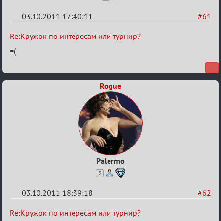
03.10.2011 17:40:11
#61
Re:
Re:Кружок по интересам или турнир?
Кружок
=(
по
интересам
Rogue
или
турнир?
Palermo
9
03.10.2011 18:39:18
#62
Re:
Re:Кружок по интересам или турнир?