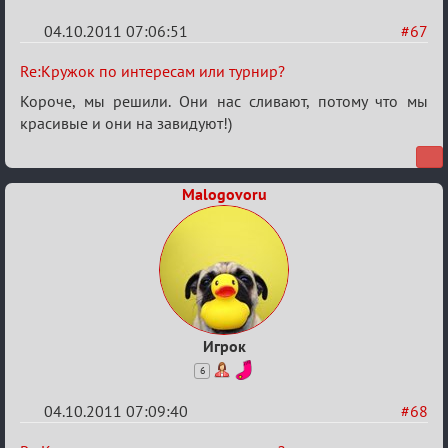
04.10.2011 07:06:51
#67
Re:
Re:Кружок по интересам или турнир?
Кружок
Короче, мы решили. Они нас сливают, потому что мы
по
красивые и они на завидуют!)
интересам
или
Malogovoru
турнир?
Игрок
6
04.10.2011 07:09:40
#68