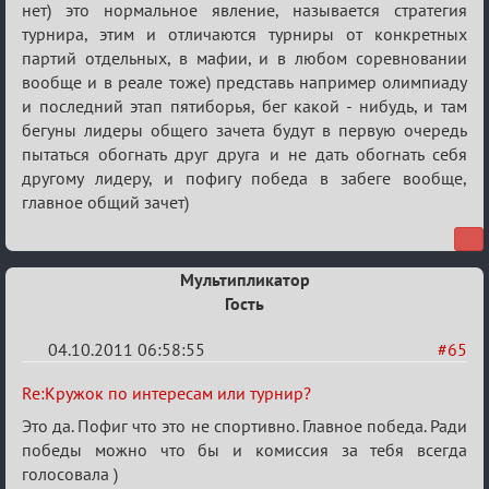
нет) это нормальное явление, называется стратегия
турнир?
турнира, этим и отличаются турниры от конкретных
партий отдельных, в мафии, и в любом соревновании
вообще и в реале тоже) представь например олимпиаду
и последний этап пятиборья, бег какой - нибудь, и там
бегуны лидеры общего зачета будут в первую очередь
пытаться обогнать друг друга и не дать обогнать себя
другому лидеру, и пофигу победа в забеге вообще,
главное общий зачет)
Мультипликатор
Гость
04.10.2011 06:58:55
#65
Re:
Re:Кружок по интересам или турнир?
Кружок
Это да. Пофиг что это не спортивно. Главное победа. Ради
по
победы можно что бы и комиссия за тебя всегда
голосовала )
интересам