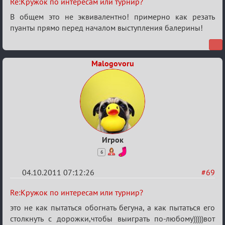
Re:
Re:Кружок по интересам или турнир?
Кружок
В общем это не эквивалентно! примерно как резать
по
пуанты прямо перед началом выступления балерины!
интересам
или
Malogovoru
турнир?
Игрок
6
04.10.2011 07:12:26
#69
Re:
Re:Кружок по интересам или турнир?
Кружок
это не как пытаться обогнать бегуна, а как пытаться его
по
столкнуть с дорожки,чтобы выиграть по-любому)))))вот