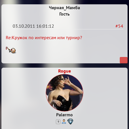
или
турнир?
Черная_Мамба
Гость
03.10.2011 16:01:12
#54
Re:
Re:Кружок по интересам или турнир?
Кружок
по
интересам
или
Rogue
турнир?
Palermo
9