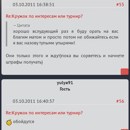
03.10.2011 16:38:51
#55
Re:
Re:Кружок по интересам или турнир?
Кружок
Цитата
по
хорошо вслудующий раз я буду орать на вас
благим матом и просто потом не обижайтесь если
интересам
я вас назову тупыми упырями!
или
турнир?
Они только этого и ждут)пока вы сорветесь и начнете
штрафы получать)
yulya91
Гость
03.10.2011 16:40:37
#56
Re:
Re:Кружок по интересам или турнир?
Кружок
обойдутся
по