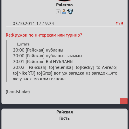
Palermo
9
03.10.2011 17:19:24
#59
Re:
Re:Кружок по интересам или турнир?
Кружок
Цитата
по
20:00 [Райская] нубланы
20:00 [Райская] нубланыыыыыыы
интересам
20:01 [Райская] ВЫ НУБЛАНЫ
или
20:02 [Райская] to[helenika] to[Recky] to[Ангело]
турнир?
to[NikeRTJ] to[Gres] вот уж загадка из загадок...что
же у вас с мозгом господа.
(handshake)
Райская
Гость