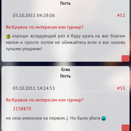
Гость
турнир?
03.10.2011 04:28:06
#52
Re:
Re:Кружок по интересам или турнир?
Кружок
хорошо вслудующий раз я буду орать на вас благим
по
матом и просто потом не обижайтесь если я вас назову
тупыми упырями!
интересам
или
турнир?
Gres
Гость
03.10.2011 14:24:53
#53
Re:
Re:Кружок по интересам или турнир?
Кружок
2158870
по
не села амазонка на первом..) Но была убита
интересам