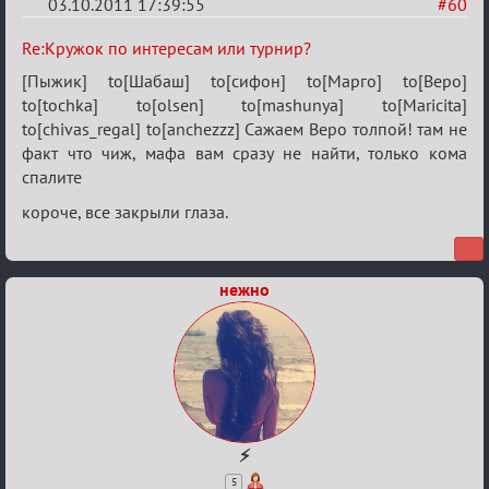
03.10.2011 17:39:55
#60
Re:
Re:Кружок по интересам или турнир?
Кружок
[Пыжик] to[Шабаш] to[сифон] to[Марго] to[Веро]
по
to[tochka] to[olsen] to[mashunya] to[Maricita]
to[chivas_regal] to[anchezzz] Сажаем Веро толпой! там не
интересам
факт что чиж, мафа вам сразу не найти, только кома
или
спалите
турнир?
короче, все закрыли глаза.
нежно
⚡
5