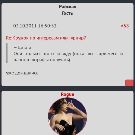
Райская
Гость
03.10.2011 16:50:32
#58
Re:
Re:Кружок по интересам или турнир?
Кружок
Цитата
по
Они только этого и ждут)пока вы сорветесь и
начнете штрафы получать)
интересам
или
уже дождались
турнир?
Rogue