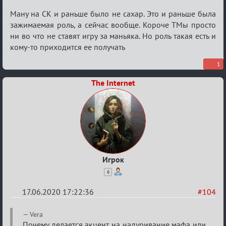
Re:
Ману на СК и раньше было не сахар. Это и раньше была
Семейный
зажимаемая роль, а сейчас вообще. Короче ТМы просто
ни во что не ставят игру за маньяка. Но роль такая есть и
кубок
кому-то приходится ее получать
1
The Internet
Игрок
6
17.06.2020 17:22:36
#104
Re:
Vera
Почему делается акцент на надуривание мафа или