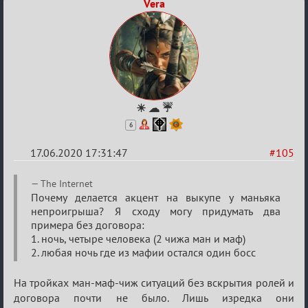
Vera
☀ ☁ ☔
6
17.06.2020 17:31:47
#105
Re:
The Internet
Семейный
Почему делается акцент на выкупе у маньяка
непроигрыша? Я сходу могу придумать два
кубок
примера без договора:
1. ночь, четыре человека (2 чижа ман и маф)
2. любая ночь где из мафии остался один босс
На тройках ман-маф-чиж ситуаций без вскрытия ролей и
договора почти не было. Лишь изредка они