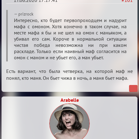
17.06.2020 17:17:41
#101
Re:
prizrock
Семейный
Интересно, кто будет первопроходцем и надурит
мафа с омоном. Хотя конечно в таком случае, на
кубок
месте мафа я бы и не шел на омон с маньяком, а
убивал его сам. Короче в нормальной ситуации
чистая победа невозможна ни при каком
раскладе. Только если наивный маф согласится на
омон с маном и не убьет его, а ман убьет.
Есть вариант, что была четверка, на которой маф не
понял, кто маня. Он бьет чижа в ночь, а маня бьет мафа.
Arabelle