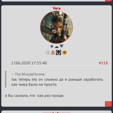
Vera
☀ ☁ ☔
6
17.06.2020 17:55:40
#118
Re:
The MiracleChrome
Семейный
так теперь это оч сложно да и раньше заработать
как чижа было не просто.
кубок
я бы сказала, что как раз проще.