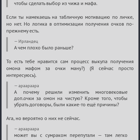
чтобы сделать выбор из чижа и мафа.
кубок
Если ты намекаешь на табличную мотивацию по личке,
но нет. Но логика в оптимизации получения очков по-
прежнему есть.
Ирландец
А чем плохо было раньше?
То есть тебе нравится сам процесс выкупа получения
омона мафом за очки ману?) (Я сейчас просто
интересуюсь).
apaapaapa
А почему решили изменить многовековые
доп.очки за омон на чистую? Кроме того, чтобы
убрать договоры, были какие-то ещё причины?
Ага, но вероятно о них не сейчас.
apaapaapa
может вы с сумраком перепутали — там легко