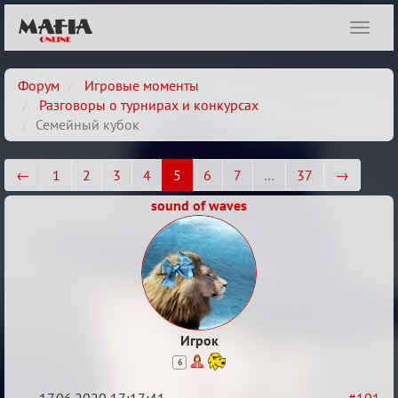
Показ
навиг
Форум
Игровые моменты
Разговоры о турнирах и конкурсах
Семейный кубок
←
1
2
3
4
5
6
7
…
37
→
sound of waves
Игрок
6