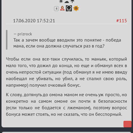
☀ ☁ ☔
6
17.06.2020 17:52:21
#115
Re:
prizrock
Семейный
Так а зачем вообще вводили это понятие - победа
мана, если она должна случаться раз в год?
кубок
Чтобы если она все-таки случилась, то маньяк, который
мало того, что дожил до конца, но еще и обманул всех в
очень непростой ситуации (под обманул я не имею ввиду
наобещал не убивать, но убил, а не спалил свою роль,
например) получил очковый бонус.
К слову, дотянуть до омона маном не очень уж просто, но
конкретно на самом омоне он почти в безопасности
(если только не бодается с лжеманом), поэтому вопрос
бонуса может стоять, но не сказать, что он бесспорный.