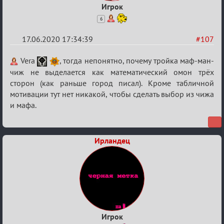
Игрок
6
17.06.2020 17:34:39
#107
Re:
Vera
, тогда непонятно, почему тройка маф-ман-
Семейный
чиж не выделается как математический омон трёх
сторон (как раньше город писал). Кроме табличной
кубок
мотивации тут нет никакой, чтобы сделать выбор из чижа
и мафа.
Ирландец
Игрок