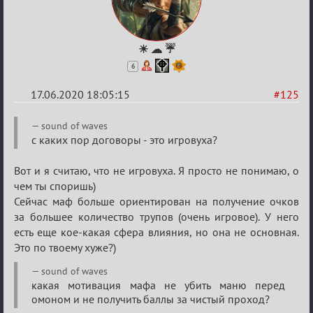
☀ ☁ ☔
6
17.06.2020 18:05:15
#125
Re:
sound of waves
Семейный
с каких пор договоры - это игровуха?
кубок
Вот и я считаю, что не игровуха. Я просто не понимаю, о
чем ты споришь)
Сейчас маф больше ориентирован на получение очков
за большее количество трупов (очень игровое). У него
есть еще кое-какая сфера влияния, но она не основная.
Это по твоему хуже?)
sound of waves
какая мотивация мафа не убить маню перед
омоном и не получить баллы за чистый проход?