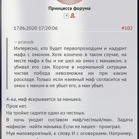
Принцесса форума
9
17.06.2020 17:20:06
#102
Re:
prizrock
Семейный
Интересно, кто будет первопроходцем и надурит
мафа с омоном. Хотя конечно в таком случае, на
кубок
месте мафа я бы и не шел на омон с маньяком, а
убивал его сам. Короче в нормальной ситуации
чистая победа невозможна ни при каком
раскладе. Только если наивный маф согласится на
омон с маном и не убьет его, а ман убьет.
4-ка, маф вскрывается за маньяка.
Пров нет.
На тройке садится один из честных.
В ночь уходят составом маф/честный/ман. Задача
мафиози - найти маньяка. Если не нашел - проиграл.
Мув маловероятный, к слову. И с оговорками. Например,