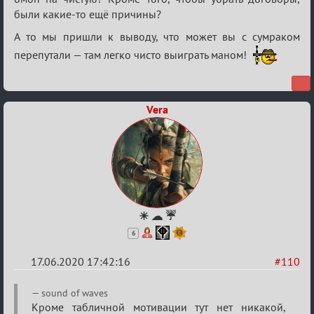
Семейный
были какие-то ещё причины?
кубок
А то мы пришли к выводу, что может вы с сумраком
перепутали — там легко чисто выиграть маном!
Vera
☀ ☁ ☔
6
17.06.2020 17:42:16
#110
Re:
sound of waves
Семейный
Кроме табличной мотивации тут нет никакой,