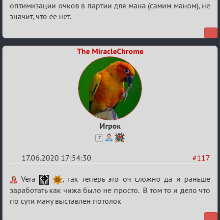
оптимизации очков в партии для мана (самим маном), не
значит, что ее нет.
The MiracleChrome
Игрок
7
17.06.2020 17:54:30
#117
Re:
Vera
, так теперь это оч сложно да и раньше
Семейный
заработать как чижа было не просто. В том то и дело что
по сути ману выставлен потолок
кубок