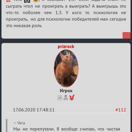
Семейный
сыграть чтоп не проиграть а выиграть? А выигрышь это
что-то поболее чем 1.3. У кого то психология не
кубок
проиграть, но для психологии победителей ман сегодня
это никакая роль
prizrock
Игрок
12
17.06.2020 17:48:11
#112
Re:
Vera
Семейный
Мы не перепутали. Я вообще считаю, что чистая