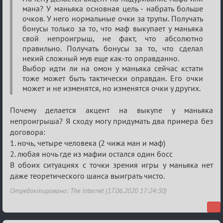
Семейный
мана? У маньяка основная цель - набрать больше
кубок
очков. У него нормальные очки за трупы. Получать
бонусы только за то, что маф выкупает у маньяка
свой непроигрыш, не факт, что абсолютно
правильно. Получать бонусы за то, что сделал
некий сложный мув еще как-то оправданно.
Выбор идти ли на омон у маньяка сейчас кстати
тоже может быть тактически оправдан. Его очки
может и не изменятся, но изменятся очки у других.
Почему делается акцент на выкупе у маньяка
непроигрыша? Я сходу могу придумать два примера без
договора:
1. ночь, четыре человека (2 чижа ман и маф)
2. любая ночь где из мафии остался один босс
В обоих ситуациях с точки зрения игры у маньяка нет
даже теоретического шанса выиграть чисто.
Отредактировано: The Internet (17.06.2020 17:24:30)