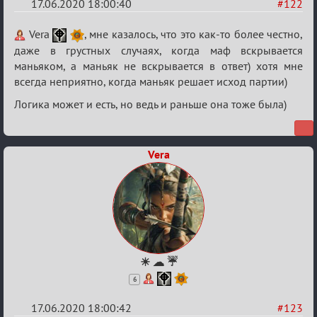
17.06.2020 18:00:40
#122
Re:
Vera
, мне казалось, что это как-то более честно,
Семейный
даже в грустных случаях, когда маф вскрывается
маньяком, а маньяк не вскрывается в ответ) хотя мне
кубок
всегда неприятно, когда маньяк решает исход партии)
Логика может и есть, но ведь и раньше она тоже была)
Vera
☀ ☁ ☔
6
17.06.2020 18:00:42
#123