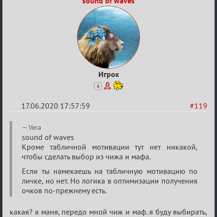
sound of waves
Игрок
6
17.06.2020 17:57:59
#119
Re:
Vera
Семейный
sound of waves
Кроме табличной мотивации тут нет никакой,
кубок
чтобы сделать выбор из чижа и мафа.
Если ты намекаешь на табличную мотивацию по
личке, но нет. Но логика в оптимизации получения
очков по-прежнему есть.
какая? я маня, передо мной чиж и маф. я буду выбирать,