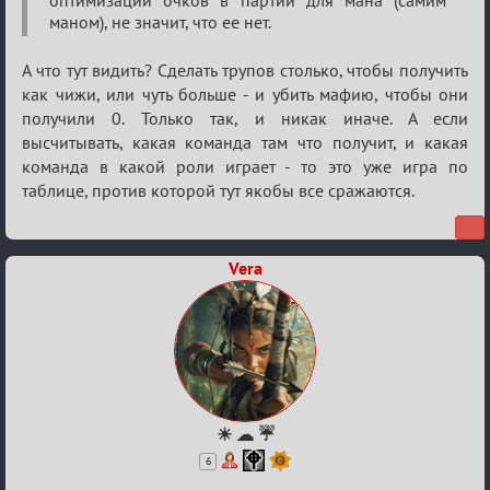
оптимизации очков в партии для мана (самим
кубок
маном), не значит, что ее нет.
А что тут видить? Сделать трупов столько, чтобы получить
как чижи, или чуть больше - и убить мафию, чтобы они
получили 0. Только так, и никак иначе. А если
высчитывать, какая команда там что получит, и какая
команда в какой роли играет - то это уже игра по
таблице, против которой тут якобы все сражаются.
Vera
☀ ☁ ☔
6