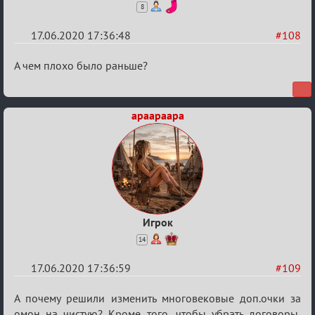
8
17.06.2020 17:36:48
#108
Re:
А чем плохо было раньше?
Семейный
кубок
apaapaapa
Игрок
14
17.06.2020 17:36:59
#109
Re:
А почему решили изменить многовековые доп.очки за
омон на чистую? Кроме того, чтобы убрать договоры,