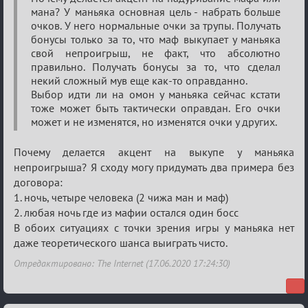
Семейный
мана? У маньяка основная цель - набрать больше
кубок
очков. У него нормальные очки за трупы. Получать
бонусы только за то, что маф выкупает у маньяка
свой непроигрыш, не факт, что абсолютно
правильно. Получать бонусы за то, что сделал
некий сложный мув еще как-то оправданно.
Выбор идти ли на омон у маньяка сейчас кстати
тоже может быть тактически оправдан. Его очки
может и не изменятся, но изменятся очки у других.
Почему делается акцент на выкупе у маньяка
непроигрыша? Я сходу могу придумать два примера без
договора:
1. ночь, четыре человека (2 чижа ман и маф)
2. любая ночь где из мафии остался один босс
В обоих ситуациях с точки зрения игры у маньяка нет
даже теоретического шанса выиграть чисто.
Отредактировано: The Internet (17.06.2020 17:24:30)