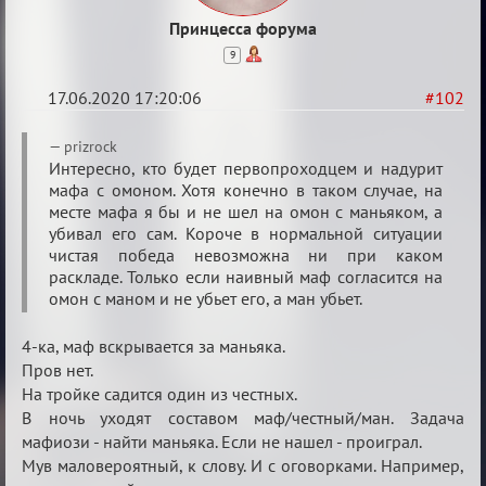
Принцесса форума
9
17.06.2020 17:20:06
#102
Re:
prizrock
Семейный
Интересно, кто будет первопроходцем и надурит
мафа с омоном. Хотя конечно в таком случае, на
кубок
месте мафа я бы и не шел на омон с маньяком, а
убивал его сам. Короче в нормальной ситуации
чистая победа невозможна ни при каком
раскладе. Только если наивный маф согласится на
омон с маном и не убьет его, а ман убьет.
4-ка, маф вскрывается за маньяка.
Пров нет.
На тройке садится один из честных.
В ночь уходят составом маф/честный/ман. Задача
мафиози - найти маньяка. Если не нашел - проиграл.
Мув маловероятный, к слову. И с оговорками. Например,