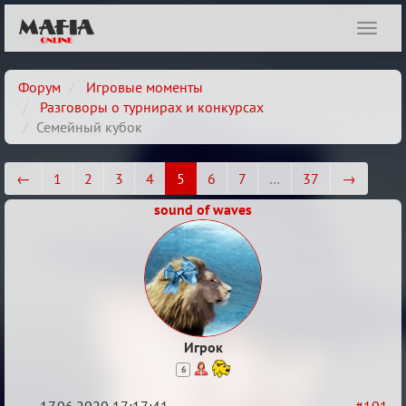
Показ
навиг
Форум
Игровые моменты
Разговоры о турнирах и конкурсах
Семейный кубок
←
1
2
3
4
5
6
7
…
37
→
sound of waves
Игрок
6