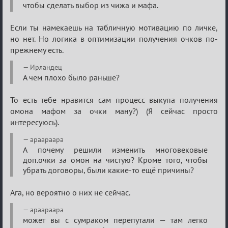
чтобы сделать выбор из чижа и мафа.
кубок
Если ты намекаешь на табличную мотивацию по личке,
но нет. Но логика в оптимизации получения очков по-
прежнему есть.
Ирландец
А чем плохо было раньше?
То есть тебе нравится сам процесс выкупа получения
омона мафом за очки ману?) (Я сейчас просто
интересуюсь).
apaapaapa
А почему решили изменить многовековые
доп.очки за омон на чистую? Кроме того, чтобы
убрать договоры, были какие-то ещё причины?
Ага, но вероятно о них не сейчас.
apaapaapa
может вы с сумраком перепутали — там легко