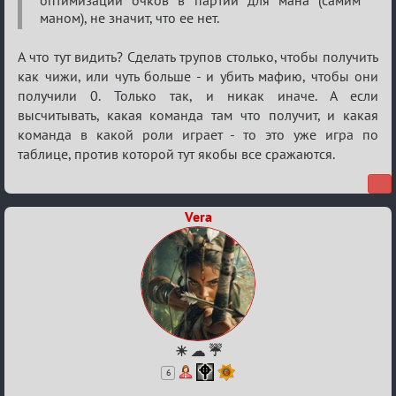
оптимизации очков в партии для мана (самим
кубок
маном), не значит, что ее нет.
А что тут видить? Сделать трупов столько, чтобы получить
как чижи, или чуть больше - и убить мафию, чтобы они
получили 0. Только так, и никак иначе. А если
высчитывать, какая команда там что получит, и какая
команда в какой роли играет - то это уже игра по
таблице, против которой тут якобы все сражаются.
Vera
☀ ☁ ☔
6