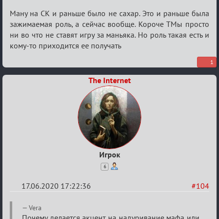
Re:
Ману на СК и раньше было не сахар. Это и раньше была
Семейный
зажимаемая роль, а сейчас вообще. Короче ТМы просто
ни во что не ставят игру за маньяка. Но роль такая есть и
кубок
кому-то приходится ее получать
1
The Internet
Игрок
6
17.06.2020 17:22:36
#104
Re:
Vera
Почему делается акцент на надуривание мафа или