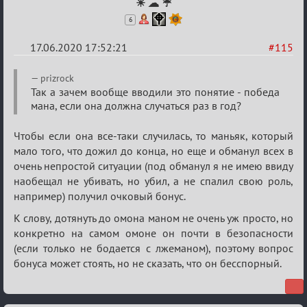
☀ ☁ ☔
6
17.06.2020 17:52:21
#115
Re:
prizrock
Семейный
Так а зачем вообще вводили это понятие - победа
мана, если она должна случаться раз в год?
кубок
Чтобы если она все-таки случилась, то маньяк, который
мало того, что дожил до конца, но еще и обманул всех в
очень непростой ситуации (под обманул я не имею ввиду
наобещал не убивать, но убил, а не спалил свою роль,
например) получил очковый бонус.
К слову, дотянуть до омона маном не очень уж просто, но
конкретно на самом омоне он почти в безопасности
(если только не бодается с лжеманом), поэтому вопрос
бонуса может стоять, но не сказать, что он бесспорный.