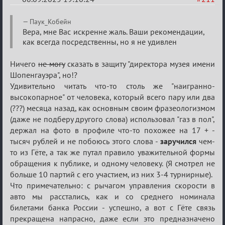
Re:
Паук_Кобейн
Обуждение
Вера, мне Вас искренне жаль. Ваши рекомендации,
как всегда посредственны, но я не удивлен
«Universal»
Ничего
не могу
сказать в защиту "директора музея имени
Шопенгауэра", но!?
Удивительно читать что-то столь же "наигранно-
высокопарное" от человека, который всего пару или два
(???) месяца назад, как основным своим фразеологизмом
(даже не подберу другого слова) использовал "газ в пол",
держал на фото в профиле что-то похожее на 17 + -
тысяч рублей и не побоюсь этого слова -
заручился
чем-
то из Гёте, а так же путал правило уважительной формы
обращения к публике, и одному человеку. (Я смотрел не
больше 10 партий с его участием, из них 3-4 турнирные).
Что примечательно: с рычагом управления скорости в
авто мы расстались, как и со среднего номинала
билетами банка России - успешно, а вот с Гёте связь
прекращена напрасно, даже если это предназначено