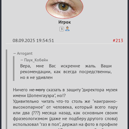
Игрок
3
08.09.2025 19:54:51
#213
Re:
Arrogant
Обуждение
Паук_Кобейн
Вера, мне Вас искренне жаль. Ваши
«Universal»
рекомендации, как всегда посредственны,
но я не удивлен
Ничего
не могу
сказать в защиту "директора музея
имени Шопенгауэра", но!?
Удивительно читать что-то столь же "наигранно-
высокопарное" от человека, который всего пару
или два (???) месяца назад, как основным своим
фразеологизмом (даже не подберу другого слова)
использовал "газ в пол", держал на фото в профиле