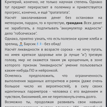
Критерий, конечно, не только научная степень. Однако
тут предмет перерастает в полемику и приветствуется
прогресс, конечно, и ещё "тратататата".
Насчёт заколачивания денег без остановки на
метеоризм, пардон, то я протестую,
граждане
. Всех денег
не заработать, а подпитывать "аккумулятор жадности"
дело "гобсеческое".
Однако, приятно узнать, что есть полезное кроме хлеба и
зрелищ,
Барсик
- без обид!
Насчёт ликвидности в возрасте сорока - не хочу пугать,
но имея крепкое здоровье или (а лучше "и") трезвую
голову, мир не окажется таким уж крошечным, в зоне
которого признак "ликвидности" умение пользоваться
каким-нибудь ПО и нейронкой.
Осмелюсь предположить, что ограниченность
выполнения заданных алгоритмов и рамок (даже очень
большое число их вероятностей), в силу своих
идентичных параметров - человека с его видением и
чувством, биохимией, им не переплюнуть очень долго.
Возможно ты, продолжая развивать свои навыки