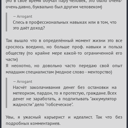
(но в свое время обучал пару человек, это было очень-
очень давно, буквально был другим человеком)
Arrogant
Спесь в профессиональных навыках или в том, что
это даёт доход?
Так вышло что в определённый момент жизни это все
срослось воедино, но больше проф. навыки и польза
обществу (по крайне мере какой-то ограниченной его
части)
Я неохотно, но довольно часто передаю свой опыт
младшим специалистам (модное слово - менторство)
Arrogant
Насчёт заколачивания денег без остановки на
метеоризм, пардон, то я протестую, граждане. Всех
денег не заработать, а подпитывать "аккумулятор
жадности" дело "гобсеческое".
Увы, я ужасный карьерист и идеалист. Так что без
подробных комментариев.