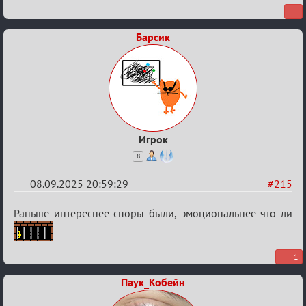
Барсик
Игрок
8
08.09.2025 20:59:29
#215
Re:
Раньше интереснее споры были, эмоциональнее что ли
Обуждение
«Universal»
1
Паук_Кобейн