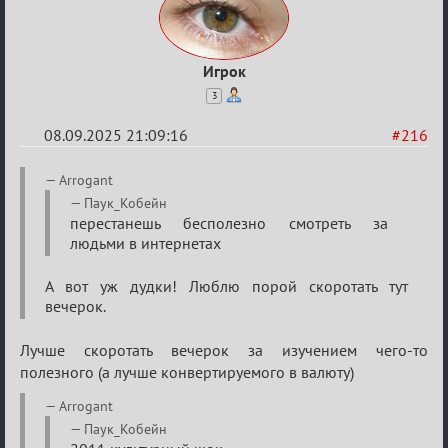
Игрок
3
08.09.2025 21:09:16
#216
Re:
Arrogant
Обуждение
Паук_Кобейн
перестанешь бесполезно смотреть за
«Universal»
людьми в интернетах
А вот уж дудки! Люблю порой скоротать тут
вечерок.
Лучше скоротать вечерок за изучением чего-то
полезного (а лучше конвертируемого в валюту)
Arrogant
Паук_Кобейн