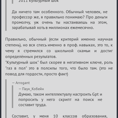
2011 культурный шок
Да ничего там особенного. Обычный человек, не
профессор же, я правильно понимаю? Про деньги
промолчу, уж очень ты настаиваешь на этом,
зарабатывай хоть в миллионах ежемесячно.
Правильно, обычный (если критерий именно научная
степень), но вся спесь именно в проф. навыках, это то, к
чему я стремился со школьной скамьи и достиг
определённых результатов.
"Культурный шок" был скорее в негативном ключе, роль
"газ в пол" это в полсилы того, что было там. (это не
повод для гордости, просто факт)
Arrogant
Паук_Кобейн
Думаю, таком интеллектуалу настроить Gpt и
попросить у него скрипт на поиск не
составит труда.
Составит, у меня 10 классов образования,