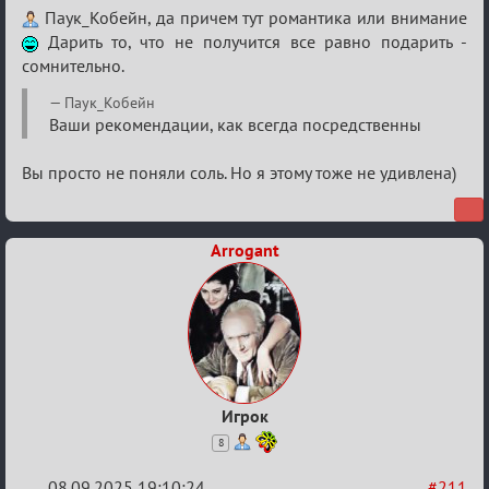
Re:
Паук_Кобейн, да причем тут романтика или внимание
Обуждение
Дарить то, что не получится все равно подарить -
сомнительно.
«Universal»
Паук_Кобейн
Ваши рекомендации, как всегда посредственны
Вы просто не поняли соль. Но я этому тоже не удивлена)
Arrogant
Игрок
8
08.09.2025 19:10:24
#211