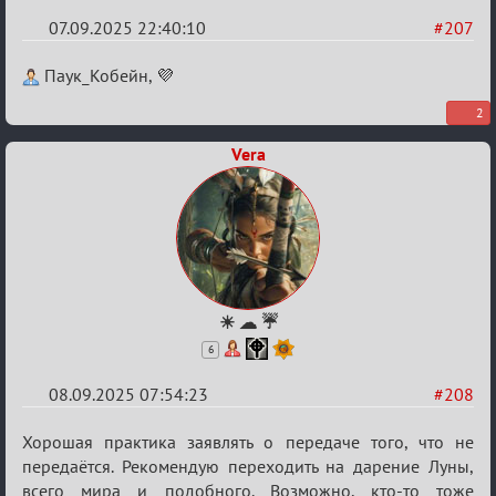
07.09.2025 22:40:10
#207
Re:
Паук_Кобейн, 💜
Обуждение
2
«Universal»
Vera
☀ ☁ ☔
6
08.09.2025 07:54:23
#208
Re:
Хорошая практика заявлять о передаче того, что не
Обуждение
передаётся. Рекомендую переходить на дарение Луны,
всего мира и подобного. Возможно, кто-то тоже