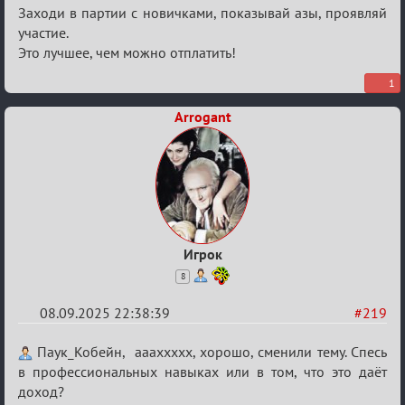
Заходи в партии с новичками, показывай азы, проявляй
участие.
Это лучшее, чем можно отплатить!
1
Arrogant
Игрок
8
08.09.2025 22:38:39
#219
Re:
Паук_Кобейн, аааххххх, хорошо, сменили тему. Спесь
Обуждение
в профессиональных навыках или в том, что это даёт
доход?
«Universal»