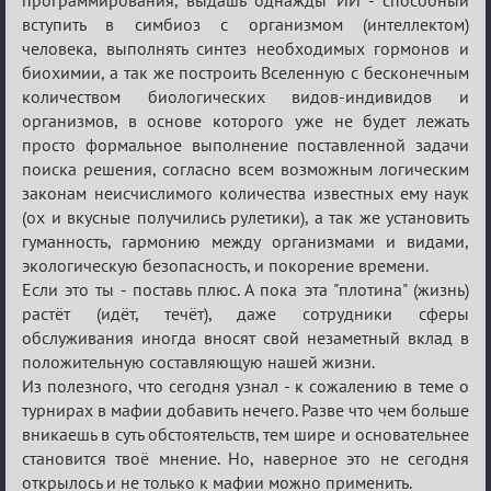
программирования, выдашь однажды ИИ - способный
вступить в симбиоз с организмом (интеллектом)
человека, выполнять синтез необходимых гормонов и
биохимии, а так же построить Вселенную с бесконечным
количеством биологических видов-индивидов и
организмов, в основе которого уже не будет лежать
просто формальное выполнение поставленной задачи
поиска решения, согласно всем возможным логическим
законам неисчислимого количества известных ему наук
(ох и вкусные получились рулетики), а так же установить
гуманность, гармонию между организмами и видами,
экологическую безопасность, и покорение времени.
Если это ты - поставь плюс. А пока эта "плотина" (жизнь)
растёт (идёт, течёт), даже сотрудники сферы
обслуживания иногда вносят свой незаметный вклад в
положительную составляющую нашей жизни.
Из полезного, что сегодня узнал - к сожалению в теме о
турнирах в мафии добавить нечего. Разве что чем больше
вникаешь в суть обстоятельств, тем шире и основательнее
становится твоё мнение. Но, наверное это не сегодня
открылось и не только к мафии можно применить.