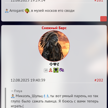
12.08.2025 19:29:14
#201
Re:
Arrogant
, в музей носков его своди
Обуждение
«Universal»
Снежный Барс
🦅💖💃
10
12.08.2025 19:40:39
#202
Re:
Freya
Обуждение
Микаэль_Шульц
, ты вот умный парень, но так
глупо было сажать львица. Я боюсь с вами теперь
«Universal»
играть (