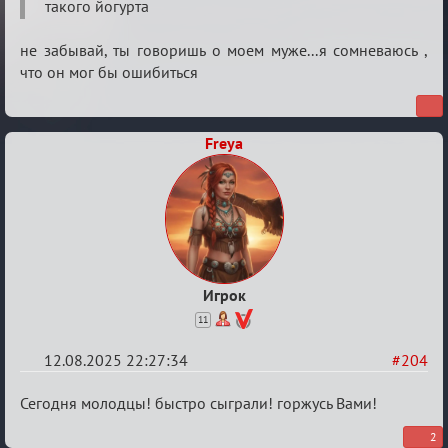
Обуждение
такого йогурта
«Universal»
не забывай, ты говоришь о моем муже...я сомневаюсь ,
что он мог бы ошибиться
Freya
Игрок
11
12.08.2025 22:27:34
#204
Re:
Сегодня молодцы! быстро сыграли! горжусь Вами!
Обуждение
2