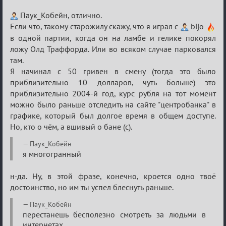
Re:
Паук_Кобейн, отлично.
Обуждение
Если что, такому старожилу скажу, что я играл с
bijo
в одной партии, когда он на ламбе и гелике покорял
«Universal»
ложу Олд Траффорда. Или во всяком случае парковался
там.
Я начинал с 50 гривен в смену (тогда это было
приблизительно 10 долларов, чуть больше) это
приблизительно 2004-й год, курс рубля на тот момент
можно было раньше отследить на сайте "центробанка" в
графике, который был долгое время в общем доступе.
Но, кто о чём, а вшивый о бане (с).
Паук_Кобейн
я многогранный
н-да. Ну, в этой фразе, конечно, кроется одно твоё
достоинство, но им ты успел блеснуть раньше.
Паук_Кобейн
перестанешь бесполезно смотреть за людьми в
интернетах