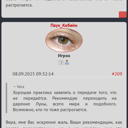
«Universal»
растрогается.
Паук_Кобейн
Игрок
3
08.09.2025 09:32:14
#209
Re:
Vera
Обуждение
Хорошая практика заявлять о передаче того, что
не передаётся. Рекомендую переходить на
«Universal»
дарение Луны, всего мира и подобного.
Возможно, кто-то тоже растрогается.
Вера, мне Вас искренне жаль. Ваши рекомендации, как