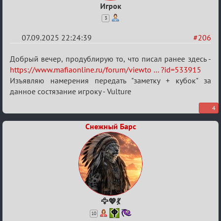
Игрок
3
07.09.2025 22:24:39
#206
Re:
Добрый вечер, продублирую то, что писал ранее здесь -
Обуждение
https://www.mafiaonline.ru/forum/viewto … ?id=533915
Изъявляю намерения передать "заметку + кубок" за
«Universal»
данное состязание игроку - Vulture
4
Снежный Барс
🦅💖💃
10