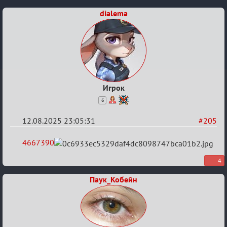
«Universal»
dialema
Игрок
6
12.08.2025 23:05:31
#205
Re:
4667390
Обуждение
4
«Universal»
Паук_Кобейн