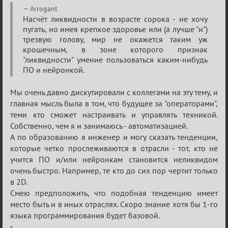
Arrogant
Насчёт ликвидности в возрасте сорока - не хочу
пугать, но имея крепкое здоровье или (а лучше "и")
трезвую голову, мир не окажется таким уж
крошечным, в зоне которого признак
"ликвидности" умение пользоваться каким-нибудь
ПО и нейронкой.
Мы очень давно дискутировали с коллегами на эту тему, и
главная мысль была в том, что будущее за "операторами",
теми кто сможет настраивать и управлять техникой.
Собственно, чем я и занимаюсь - автоматизацией.
А по образованию я инженер и могу сказать тенденции,
которые четко прослеживаются в отрасли - тот, кто не
учится ПО и/или нейронкам становится неликвидом
очень быстро. Например, те кто до сих пор чертит только
в 2D.
Смею предположить, что подобная тенденцию имеет
место быть и в иных отраслях. Скоро знание хотя бы 1-го
языка программирования будет базовой.