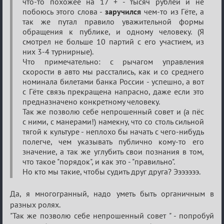
что-то похожее на 17 + - тысяч рублей и не
побоюсь этого слова -
заручился
чем-то из Гёте, а
так же путал правило уважительной формы
обращения к публике, и одному человеку. (Я
смотрел не больше 10 партий с его участием, из
них 3-4 турнирные).
Что примечательно: с рычагом управления
скорости в авто мы расстались, как и со среднего
номинала билетами банка России - успешно, а вот
с Гёте связь прекращена напрасно, даже если это
предназначено конкретному человеку.
Так же позволю себе непрошенный совет и (а пёс
с ними, с манерами!) намекну, что со столь сильной
тягой к культуре - неплохо бы начать с чего-нибудь
полегче, чем указывать публично кому-то его
значение, а так же углубить свои познания в том,
что такое "порядок", и как это - "правильно".
Но кто мы такие, чтобы судить друг друга? Эээээээ.
Да, я многогранный, надо уметь быть органичным в
разных ролях.
"Так же позволю себе непрошенный совет " - попробуй