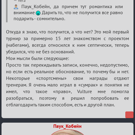
Vera
Обуждение
Паук_Кобейн, да причем тут романтика или
внимание
Дарить то, что не получится все равно
«Universal»
подарить - сомнительно.
Откуда я знаю, что получится, а что нет? Это мой первый
турнир за примерно 15 лет знакомством с проектом
(набегами), всегда относился к ним септически, теперь
убедился, что не без оснований.
Мои мысли были следующие:
Просто так перекидывать записи, конечно, недопустимо,
но если есть реальное обоснование, то почему бы и нет.
Некоторые «спортсмены» свои награды отдают
тренерам. Я очень мало играл в «сумрак» и понятия не
имел, что такое «право», Vulture мне помогла
разобраться, поэтому я решил попробовать ее
отблагодарить таким способом, есть и другой план.
Паук_Кобейн