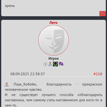
Re:
хрень
Обуждение
«Universal»
Лето
Игрок
8
08.09.2025 22:38:37
#218
Re:
Паук_Кобейн, благодарность - прекрасное
Обуждение
человеческое чувство.
И не существует лучшего способа отблагодарить
«Universal»
наставника, чем самому стать наставником для кого-то в
чем-то.