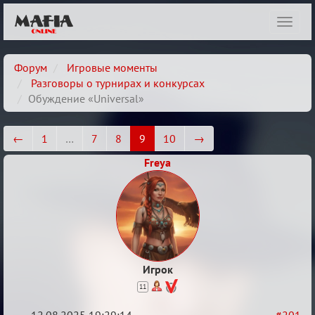
Показ
навиг
Форум
Игровые моменты
Разговоры о турнирах и конкурсах
Обуждение «Universal»
←
1
…
7
8
9
10
→
Freya
Игрок
11