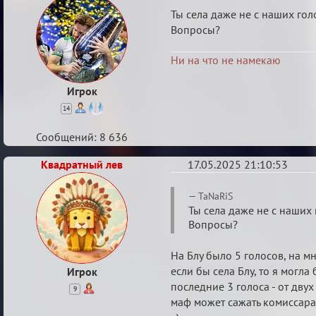
делу
Re:
Ты села даже не с наших го
Danilkou,
Аппеляция
Вопросы?
TaNaRiS
по
от
Ни на что не намекаю
делу
16.05.2025
Danilkou,
Игрок
TaNaRiS
14
от
Сообщений: 8 636
16.05.2025
Квадратный лев
17.05.2025 21:10:53
Re:
TaNaRiS
Аппеляция
Ты села даже не с наших
Вопросы?
по
делу
На Блу было 5 голосов, на мн
Danilkou,
если бы села Блу, то я могла
Игрок
TaNaRiS
последние 3 голоса - от дву
9
от
маф может сажать комиссара,