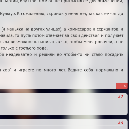
 партии, Блу. При этом он не пригласил ее для объяснений,
ультур. К сожалению, скринов у меня нет, так как ее чат до
и маньяка на других улицах), а комиссаров и сержантов, и
вила, то пусть потом отвечает за свои действия и получает
была возможность написать в чат, чтобы меня ровняли, а не
олько с третьего хода.
ебя неадекватно и решили во чтобы-то ни стало посадить
унков" и играете по много лет. Ведите себя нормально и
6
#2
#3