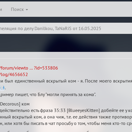
и
Поиск
пеляция по делу Danilkou, TaNaRiS от 16.05.2025
u/forum/viewto … ?id=533806
u/log/4656652
ии был единственный вскрытый ком - я. После моего вскрыт
.
мер пишет, что Блу "могли принять за кома".
[Decorous] ком
ействительно есть фраза 35:33 [BlueeyesKitten] добейте ее у к
енный вскрытый ком, а она чиж, т.е. ее действия также противо
н, или хотя бы писать в чат просьбу о том, чтобы меня кто-то с