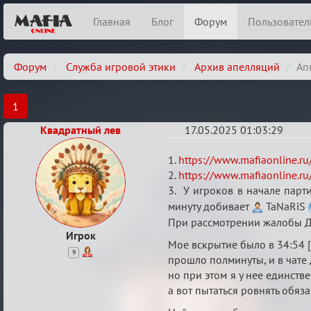
Главная
Блог
Форум
Пользовател
Форум
Служба игровой этики
Архив апелляций
Ап
1
Квадратный лев
17.05.2025 01:03:29
Аппеляция
1.
https://www.mafiaonline.r
по
2.
https://www.mafiaonline.r
3. У игроков в начале парт
делу
минуту добивает
TaNaRiS
Danilkou,
При рассмотрении жалобы Дри
TaNaRiS
Игрок
Мое вскрытие было в 34:54 
от
9
прошло полминуты, и в чате д
16.05.2025
но при этом я у нее единств
а вот пытаться ровнять обяза