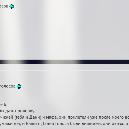
лосов
 голосов
е 6,
 бы дать проверку.
х чижей (тебя и Дани) и мафа, они прилетели уже после моего 
 чижи нет, и Ваши с Даней голоса были лишними, они оказали 