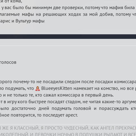
ки от кома,
и у вас было бы минимум две проверки, потому что мафия била
олагаемые мафы на решающих ходах за мой добив, потому чт
анарис и Вультур мафы
 голосов
орого почему-то не посадили следом после посадки комиссара, 
о подумать, что
BlueeyesKitten намекает на комство, но все
 и не только те, кто сажал комиссара в первый день.
в игру кого быстрее посадят стадом, не читая какие-то аргумент
 было достаточно дней подумать головой и порассуждать 
бное повторится, то последует арест.
 ЖЕ Я КЛАССНЫЙ, Я ПРОСТО ЧУДЕСНЫЙ, КАК АНГЕЛ ПРЕКРА
ЛИКОЛЕПНЫЙ. И ДЕВОЧКИ НОЧЬЮ В ПОДУШКИ РЫДАЮТ И ВСЕ