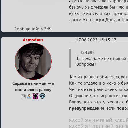
а) у вас не оказалось провер
16.05.2025
б) ночью не умерла бы Фло 
в) вы сами сели как предп
логом. А по логу и Даня, и Т
Сообщений: 3 249
Asmodeus
17.06.2025 15:15:17
Re:
TaNaRiS
Аппеляция
Ты села даже не с наших
Вопросы?
по
делу
Там и правда добил маф, кот
Danilkou,
Как-то отдаленно можно был
Сердце вынимай — я
TaNaRiS
Честные сыграли очень плохо
поставлю в рамку
от
Ощущение, что игроки играют 
14
Ввиду того что у честных
16.05.2025
предупреждение
, если подо
КАКОЙ ЖЕ Я МИЛЫЙ, КАКОЙ
КАКОЙ ЖЕ Я КЛЕВЫЙ, Я ВЕ