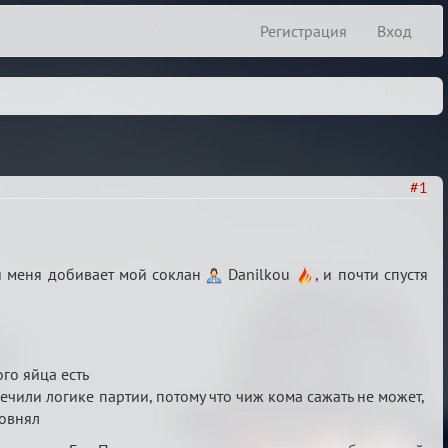
Регистрация
Вход
#1
ия меня добивает мой соклан
Danilkou
, и почти спустя
ого яйца есть
речили логике партии, потому что чиж кома сажать не может,
ровнял