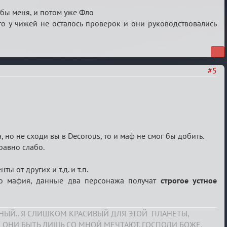
 бы меня, и потом уже Фло
о у чижей не осталось проверок и они руководствовались
#5
но не сходи вы в Decorous, то и маф не смог бы добить.
 равно слабо.
ы от других и т.д. и т.п.
кто мафия, данные два персонажа получат
строгое устное
СНЫЙ.. Я СЛИШКОМ КРАСИВЫЙ ДЛЯ ЭТОЙ ПЛАНЕТЫ,
 ОНИ БЫТЬ ЛИШЬ СО МНОЙ МЕЧТАЮТ. ГОСПОДИ БОЖЕ,