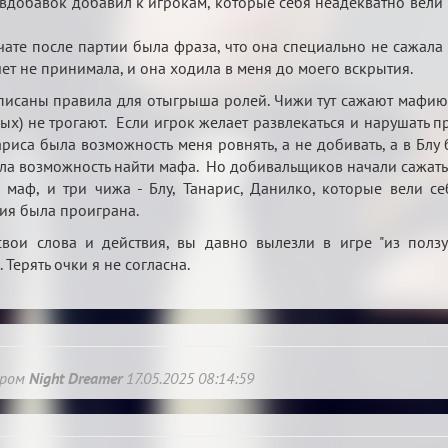
вдобавок добавил к игрокам, которые себя неадекватно вели в
чате после партии была фраза, что она специально не сажала В
ет не принимала, и она ходила в меня до моего вскрытия.
писаны правила для отыгрыша ролей. Чижи тут сажают мафию (
) не трогают. Если игрок желает развлекаться и нарушать пра
риса была возможность меня ровнять, а не добивать, а в Блу 
ла возможность найти мафа. Но добивальщиков начали сажать т
 маф, и три чижа - Блу, Танарис, Данилко, которые вели с
тия была проиграна.
 свои слова и действия, вы давно вылезли в игре "из полз
Терять очки я не согласна.
ором
Night Dreamer
17.05.2025 08:14:59