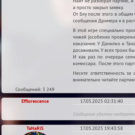
Найт не разобрал партию, и 
а просто закрыл заявку.
От Блу после этого в общем 
сообщения Дримера я в расч
В этой игре специально про
чижей (особенно проверенных
наказание. У Данилко и Тана
досаживали. У всех троих бы
И как раз по очереди сели
комиссара. После этого пар
Несите ответственность за
внимательно читайте партию. 
Сообщений: 3 249
Efflorescence
17.05.2025 02:31:40
Re:
Сообщение удалено модерат
Аппеляция
TaNaRiS
по
17.05.2025 19:43:58