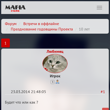
Показ
навиг
Форум
Встречи в оффлайне
Празднование годовщины Проекта
10 лет
1
Любимец
Игрок
5
23.03.2014 21:48:05
#1
10
Будет что или как ?
лет