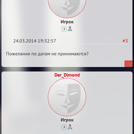
Игрок
4
24.03.2014 19:32:57
#3
Re:
Пожелания по датам не принимаются?
10
лет
Der_Dimond
Игрок
4