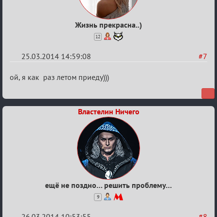
Жизнь прекрасна..)
12
25.03.2014 14:59:08
#7
Re:
ой, я как раз летом приеду)))
10
лет
Властелин Ничего
ещё не поздно… решить проблему…
9
26.03.2014 10:53:55
#8