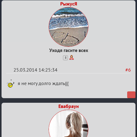
РыжусЯ
Уходя гасите всех
8
25.03.2014 14:25:34
#6
Re:
я не могу долго ждать(((
10
лет
Евабраун