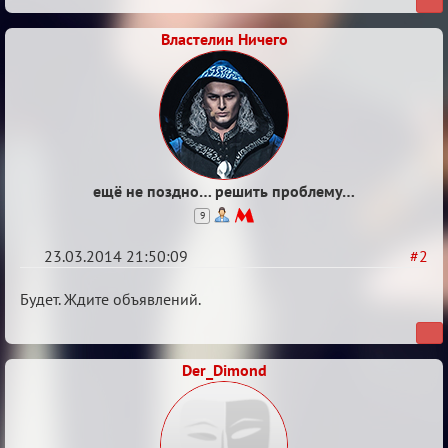
Властелин Ничего
ещё не поздно… решить проблему…
9
23.03.2014 21:50:09
#2
Re:
Будет. Ждите объявлений.
10
лет
Der_Dimond