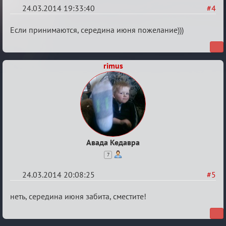
24.03.2014 19:33:40
#4
Re:
Если принимаются, середина июня пожелание)))
10
лет
rimus
Авада Кедавра
7
24.03.2014 20:08:25
#5
Re:
неть, середина июня забита, сместите!
10
лет