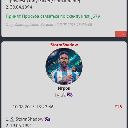
Re:
1. powiesc (Tony Parker / Comandante)
Строительная
2. 30.04.1994
карусель!
Принят. Просьба связаться по скайпу kristi_379
Отредактировано: Sayonara (10.08.2015 15:23:58)
7
StormShadow
Игрок
6
10.08.2015 13:22:46
#25
Re:
1.
StormShadow
Строительная
2. 19.05.1991