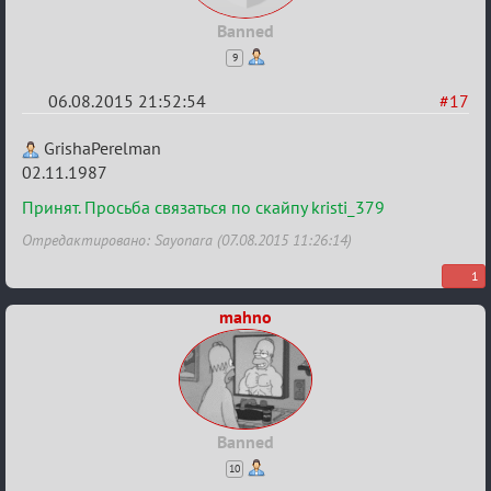
Banned
9
06.08.2015 21:52:54
#17
Re:
GrishaPerelman
Строительная
02.11.1987
карусель!
Принят. Просьба связаться по скайпу kristi_379
Отредактировано: Sayonara (07.08.2015 11:26:14)
1
mahno
Banned
10