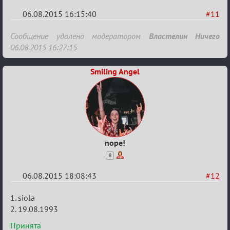
06.08.2015 16:15:40
#11
Re:
Сообщение удалено модератором
Властелин Ничего
Строительная
06.08.2015 16:27:15
карусель!
Smiling Angel
nope!
8
06.08.2015 18:08:43
#12
Re:
1. siola
Строительная
2. 19.08.1993
карусель!
Принята