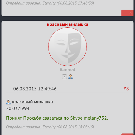
Отредактировано: Eternity (06.08.2015 17:48:39)
6
красивый милашка
Banned
4
06.08.2015 12:49:46
#8
Re:
красивый милашка
Строительная
20.03.1994
карусель!
Принят. Просьба связаться по Skype melany732.
Отредактировано: Eternity (06.08.2015 18:08:15)