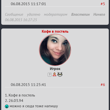
06.08.2015 11:17:01
#5
Re:
Сообщение удалено модератором
Властелин Ничего
Строительная
06.08.2015 16:27:25
карусель!
Кофе в постель
Игрок
7
06.08.2015 11:25:41
#6
Re:
1. Кофе в постель
Строительная
2. 26.03.94
можно я сюда тоже напишу
карусель!