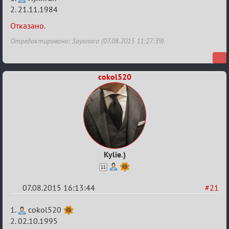
Строительная
2. 21.11.1984
карусель!
Отказано.
Отредактировано: Sayonara (07.08.2015 11:27:39)
cokol520
Kylie.)
11
07.08.2015 16:13:44
#21
Re:
1.
cokol520
Строительная
2. 02.10.1995