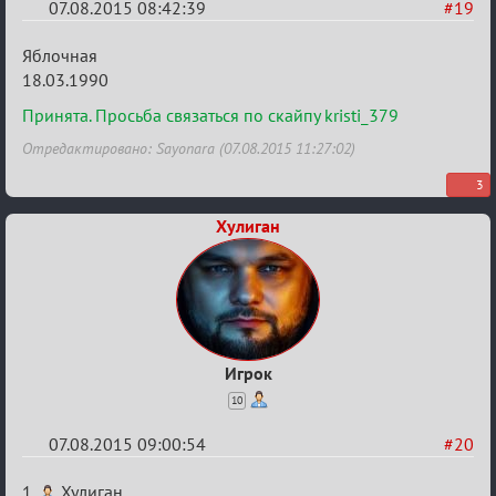
07.08.2015 08:42:39
#19
Re:
Яблочная
Строительная
18.03.1990
карусель!
Принята. Просьба связаться по скайпу kristi_379
Отредактировано: Sayonara (07.08.2015 11:27:02)
3
Хулиган
Игрок
10
07.08.2015 09:00:54
#20
Re:
1.
Хулиган