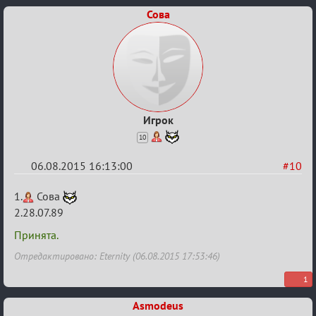
Сова
Игрок
10
06.08.2015 16:13:00
#10
Re:
1.
Сова
Строительная
2.28.07.89
карусель!
Принята.
Отредактировано: Eternity (06.08.2015 17:53:46)
1
Asmodeus