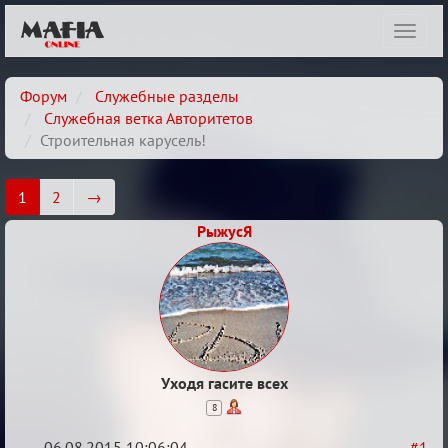
Показ
навиг
Форум
Служебные разделы
Служебная ветка Авторитетов
Строительная карусель!
1
2
→
РыжусЯ
Уходя гасите всех
8
06.08.2015 10:06:04
#1