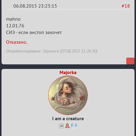
06.08.2015 23:23:15
#18
Re:
mahno
Строительная
12.01.76
СИЭ - если анстоп захочет
карусель!
Отказано.
Отредактировано: Sayonara (07.08.2015 11:26:30)
Majorka
I am a creature
10