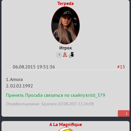
Torpeda
Игрок
9
06.08.2015 19:51:36
#15
Re:
1. Amora
Строительная
2. 02.02.1992
карусель!
Принята. Просьба связаться по скайпу kristi_379
Отредактировано: Sayonara (07.08.2015 11:24:09)
1
A La Magnifique