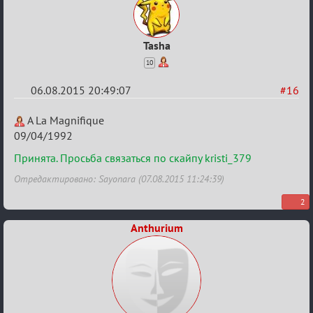
Tasha
10
06.08.2015 20:49:07
#16
Re:
A La Magnifique
Строительная
09/04/1992
карусель!
Принята. Просьба связаться по скайпу kristi_379
Отредактировано: Sayonara (07.08.2015 11:24:39)
2
Anthurium