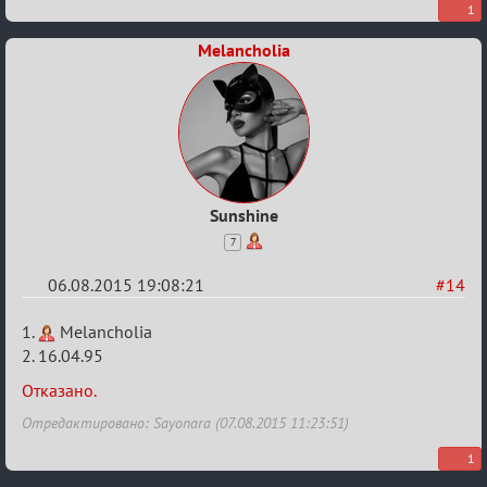
1
Melancholia
Sunshine
7
06.08.2015 19:08:21
#14
Re:
1.
Melancholia
Строительная
2. 16.04.95
карусель!
Отказано.
Отредактировано: Sayonara (07.08.2015 11:23:51)
1