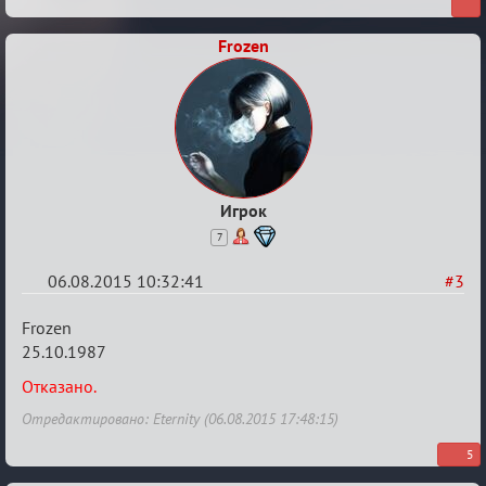
Frozen
Игрок
7
06.08.2015 10:32:41
#3
Re:
Frozen
Строительная
25.10.1987
карусель!
Отказано.
Отредактировано: Eternity (06.08.2015 17:48:15)
5