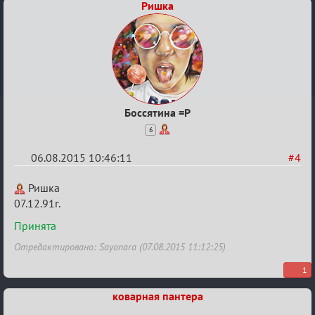
Ришка
Боссятина =Р
6
06.08.2015 10:46:11
#4
Re:
Ришка
Строительная
07.12.91г.
карусель!
Принята
Отредактировано: Sayonara (07.08.2015 11:12:25)
1
коварная пантера