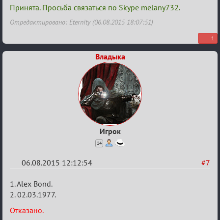
Принята. Просьба связаться по Skype melany732.
Отредактировано: Eternity (06.08.2015 18:07:51)
1
Владыка
Игрок
14
06.08.2015 12:12:54
#7
Re:
1. Alex Bond.
Строительная
2. 02.03.1977.
карусель!
Отказано.