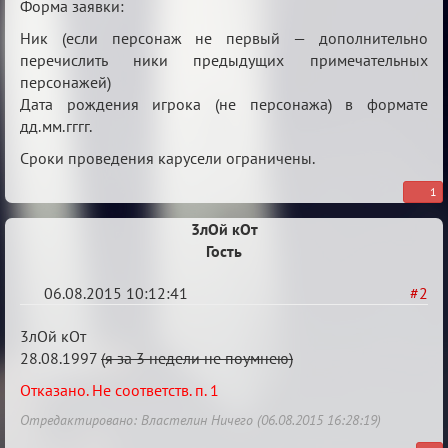
Форма заявки:
Ник (если персонаж не первый — дополнительно
перечислить ники предыдущих примечательных
персонажей)
Дата рождения игрока (не персонажа) в формате
дд.мм.гггг.
Сроки проведения карусели ограничены.
1
3лОй кОт
Гость
06.08.2015 10:12:41
#2
Re:
3лОй кОт
Строительная
28.08.1997
(я за 3 недели не поумнею)
карусель!
Отказано. Не соответств. п. 1
Отредактировано: Властелин Ничего (06.08.2015 16:28:19)