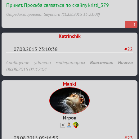
карусель!
Принят. Просьба связаться по скайпу kristi_379
Отредактировано: Sayonara (10.08.2015 15:23:08)
3
Katrinchik
07.08.2015 23:10:38
#22
Re:
Сообщение удалено модератором
Властелин Ничего
Строительная
08.08.2015 01:12:04
карусель!
Manki
Игрок
8
08.08.2015 09:16:53
#23