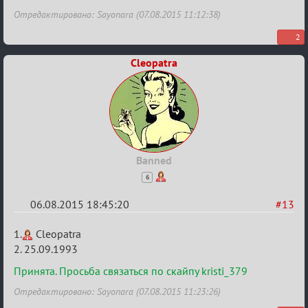
Отредактировано: Sayonara (07.08.2015 11:12:38)
2
Cleopatra
Banned
6
06.08.2015 18:45:20
#13
Re:
1.
Cleopatra
Строительная
2. 25.09.1993
карусель!
Принята. Просьба связаться по скайпу kristi_379
Отредактировано: Sayonara (07.08.2015 11:23:26)