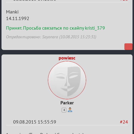
Re:
Manki
Строительная
14.11.1992
карусель!
Принят. Просьба связаться по скайпу kristi_379
Отредактировано: Sayonara (10.08.2015 15:23:31)
powiesc
Parker
4
09.08.2015 15:55:59
#24