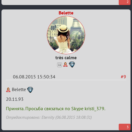
2
Belette
très calme
11
06.08.2015 15:50:34
#9
Re:
Belette
Строительная
20.11.93
карусель!
Принята. Просьба связаться по Skype kristi_379.
Отредактировано: Eternity (06.08.2015 18:08:31)
3