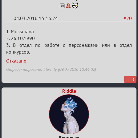
10
04.03.2016 15:16:24
#20
Re:
1. Mussurana
Заявки
2. 26.10.1990
3. В отдел по работе с персонажами или в отдел
в
конкурсов.
Авторитеты²
Отказано.
Отредактировано: Eternity (09.03.2016 10:44:02)
3
Riddle
Ванилька