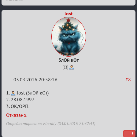
Заявки
в
lost
Авторитеты²
3лОй кОт
12
03.03.2016 20:58:26
#8
Re:
1.
lost (3лОй кОт)
Заявки
2. 28.08.1997
3. ОК/ОРП.
в
Авторитеты²
Отказано.
Отредактировано: Eternity (03.03.2016 23:32:41)
3