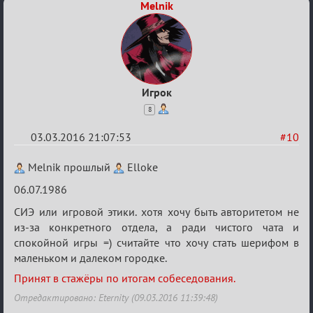
Melnik
Игрок
8
03.03.2016 21:07:53
#10
Re:
Melnik прошлый
Elloke
Заявки
06.07.1986
в
СИЭ или игровой этики. хотя хочу быть авторитетом не
Авторитеты²
из-за конкретного отдела, а ради чистого чата и
спокойной игры =) считайте что хочу стать шерифом в
маленьком и далеком городке.
Принят в стажёры по итогам собеседования.
Отредактировано: Eternity (09.03.2016 11:39:48)