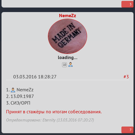
3
NemeZz
loading...
10
03.03.2016 18:28:27
#3
Re:
1.
NemeZz
Заявки
2. 13.09.1987
3. СИЭ/ОРП
в
Авторитеты²
Принят в стажёры по итогам собеседования.
Отредактировано: Eternity (13.03.2016 07:20:27)
7