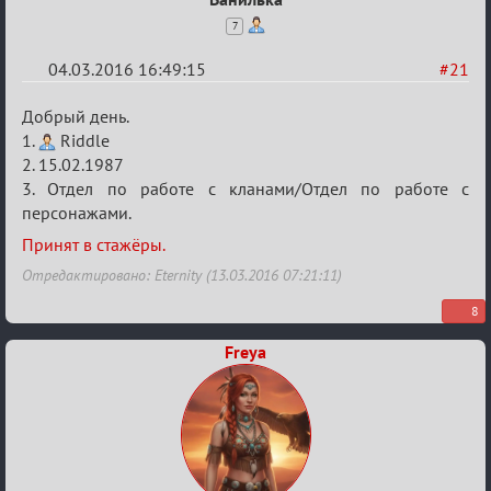
7
04.03.2016 16:49:15
#21
Re:
Добрый день.
Заявки
1.
Riddle
2. 15.02.1987
в
3. Отдел по работе с кланами/Отдел по работе с
Авторитеты²
персонажами.
Принят в стажёры.
Отредактировано: Eternity (13.03.2016 07:21:11)
8
Freya