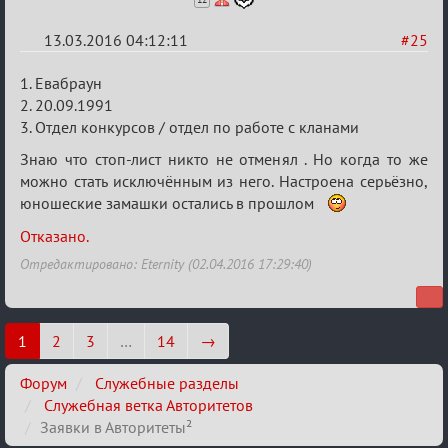
13.03.2016 04:12:11
#25
Re:
1. Евабраун
Заявки
2. 20.09.1991
3. Отдел конкурсов / отдел по работе с кланами
в
Авторитеты²
Знаю что стоп-лист никто не отменял . Но когда то же
можно стать исключённым из него. Настроена серьёзно,
юношеские замашки остались в прошлом
Отказано.
Отредактировано: Eternity (02.04.2016 17:29:40)
1
2
3
…
14
→
Форум
Служебные разделы
Служебная ветка Авторитетов
Заявки в Авторитеты²