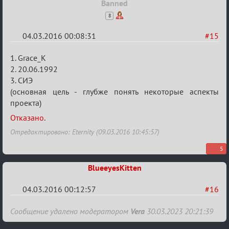
Banned
8
04.03.2016 00:08:31
#15
Re:
1. Grace_K
Заявки
2. 20.06.1992
3. СИЭ
в
(основная цель - глубже понять некоторые аспекты
Авторитеты²
проекта)
Отказано.
Отредактировано: Eternity (09.03.2016 10:45:57)
5
BlueeyesKitten
04.03.2016 00:12:57
#16
Re:
Сообщение удалено модератором
Vera
30.03.2023 20:21:39
Заявки