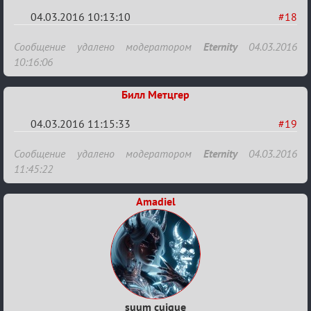
04.03.2016 10:13:10
#18
Re:
Сообщение удалено модератором
Eternity
04.03.2016
Заявки
10:16:06
в
Билл Метцгер
Авторитеты²
04.03.2016 11:15:33
#19
Re:
Сообщение удалено модератором
Eternity
04.03.2016
Заявки
11:45:22
в
Amadiel
Авторитеты²
suum cuique