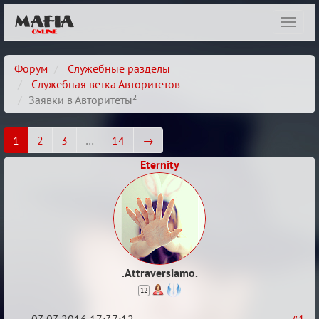
Показ
навиг
Форум
Служебные разделы
Служебная ветка Авторитетов
Заявки в Авторитеты²
1
2
3
…
14
→
Eternity
.Attraversiamo.
12