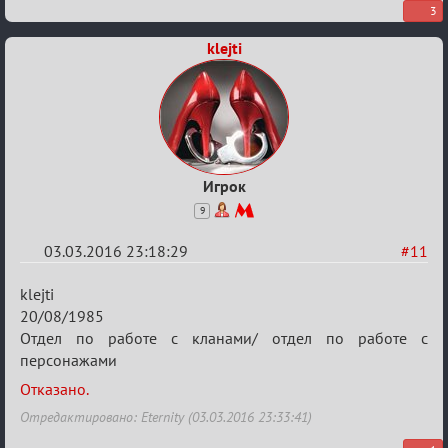
3
klejti
Игрок
9
03.03.2016 23:18:29
#11
Re:
klejti
Заявки
20/08/1985
Отдел по работе с кланами/ отдел по работе с
в
персонажами
Авторитеты²
Отказано.
Отредактировано: Eternity (03.03.2016 23:33:41)