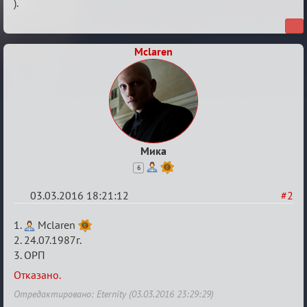
).
Mclaren
Мика
6
03.03.2016 18:21:12
#2
Re:
1.
Mclaren
Заявки
2. 24.07.1987г.
3. ОРП
в
Авторитеты²
Отказано.
Отредактировано: Eternity (03.03.2016 23:29:29)