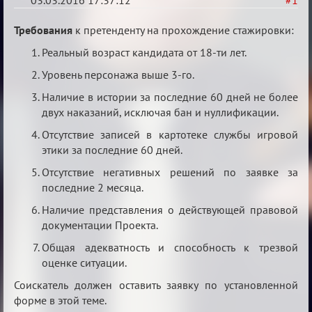
03.03.2016 17:37:12
#1
Заявки
Требования
к претенденту на прохождение стажировки:
в
Реальный возраст кандидата от 18-ти лет.
Авторитеты²
Уровень персонажа выше 3-го.
Наличие в истории за последние 60 дней не более
двух наказаний, исключая бан и нуллификации.
Отсутствие записей в картотеке службы игровой
этики за последние 60 дней.
Отсутствие негативных решений по заявке за
последние 2 месяца.
Наличие представления о действующей правовой
документации Проекта.
Общая адекватность и способность к трезвой
оценке ситуации.
Соискатель должен оставить заявку по установленной
форме в этой теме.