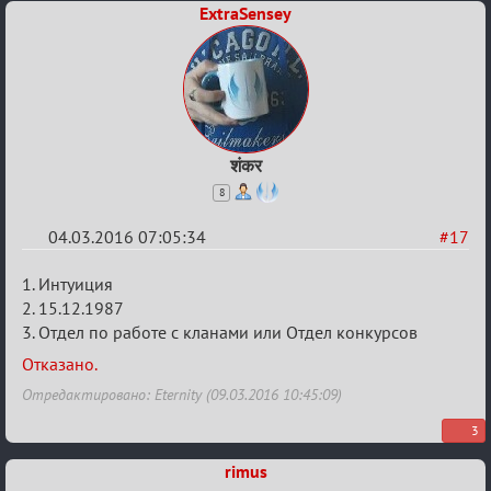
в
ExtraSensey
Авторитеты²
शंकर
8
04.03.2016 07:05:34
#17
Re:
1. Интуиция
Заявки
2. 15.12.1987
3. Отдел по работе с кланами или Отдел конкурсов
в
Авторитеты²
Отказано.
Отредактировано: Eternity (09.03.2016 10:45:09)
3
rimus