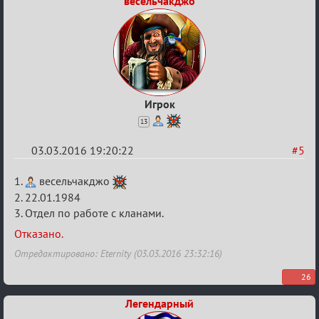
весельчакджо
Игрок
13
03.03.2016 19:20:22
#5
Re:
1.
весельчакджо
Заявки
2. 22.01.1984
3. Отдел по работе с кланами.
в
Авторитеты²
Отказано.
Отредактировано: Eternity (03.03.2016 23:32:16)
26
Легендарный