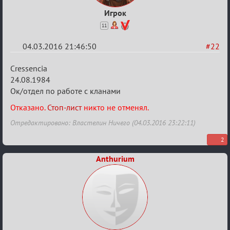
Игрок
11
04.03.2016 21:46:50
#22
Re:
Cressencia
Заявки
24.08.1984
Ок/отдел по работе с кланами
в
Авторитеты²
Отказано.
Стоп-лист
никто не отменял.
Отредактировано: Властелин Ничего (04.03.2016 23:22:11)
2
Anthurium