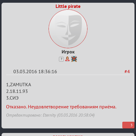
Little pirate
Игрок
7
03.03.2016 18:36:16
#4
Re:
1,ZAMUTKA
Заявки
2.18.11.93
3.CИЭ
в
Авторитеты²
Отказано. Неудовлетворение требованиям приёма.
Отредактировано: Eternity (03.03.2016 20:58:04)
3