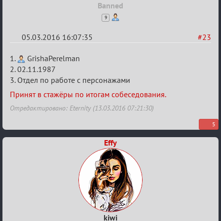
Banned
9
05.03.2016 16:07:35
#23
Re:
1.
GrishaPerelman
Заявки
2. 02.11.1987
3. Отдел по работе с персонажами
в
Авторитеты²
Принят в стажёры по итогам собеседования.
Отредактировано: Eternity (13.03.2016 07:21:30)
5
Effy
kiwi