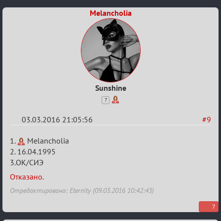
Melancholia
Sunshine
7
03.03.2016 21:05:56
#9
Re:
1.
Melancholia
Заявки
2. 16.04.1995
3.ОК/СИЭ
в
Авторитеты²
Отказано.
Отредактировано: Eternity (09.03.2016 10:42:43)
7