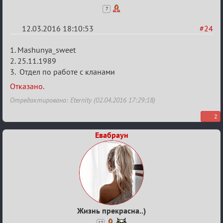
7
12.03.2016 18:10:53
#24
Re:
1. Mashunya_sweet
Заявки
2. 25.11.1989
3. Отдел по работе с кланами
в
Авторитеты²
Отказано.
Отредактировано: Eternity (02.04.2016 17:29:18)
2
Евабраун
Жизнь прекрасна..)
12