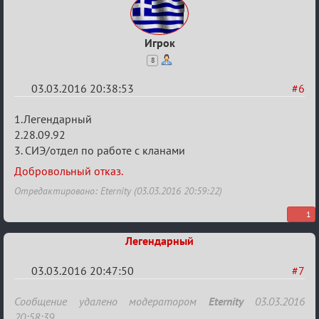
Игрок
8
03.03.2016 20:38:53
#6
Re:
1.Легендарный
Заявки
2.28.09.92
3. СИЭ/отдел по работе с кланами
в
Авторитеты²
Добровольный отказ.
Отредактировано: Eternity (03.03.2016 20:59:22)
1
Легендарный
03.03.2016 20:47:50
#7
Re:
Сообщение удалено модератором
Eternity
03.03.2016
20:58:39