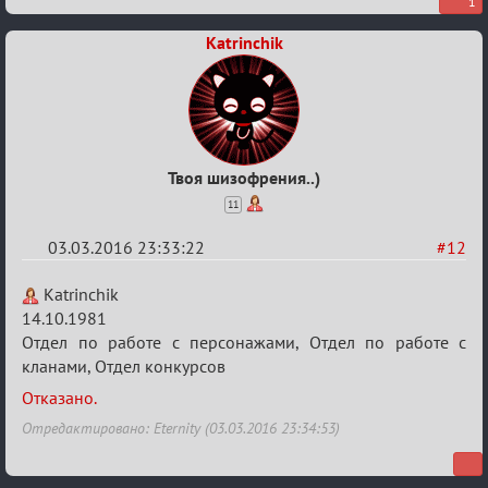
1
Katrinchik
Твоя шизофрения..)
11
03.03.2016 23:33:22
#12
Re:
Katrinchik
Заявки
14.10.1981
Отдел по работе с персонажами, Отдел по работе с
в
кланами, Отдел конкурсов
Авторитеты²
Отказано.
Отредактировано: Eternity (03.03.2016 23:34:53)