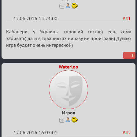
10
12.06.2016 15:24:00
#41
Re:
Кабанери, у Украины хороший состав) есть кому
Евро
забивать) да и в товарняках ниразу не проиграли) Думаю
игра будкет очень интересной)
2016
1
Waterloo
Игрок
10
12.06.2016 16:07:01
#42