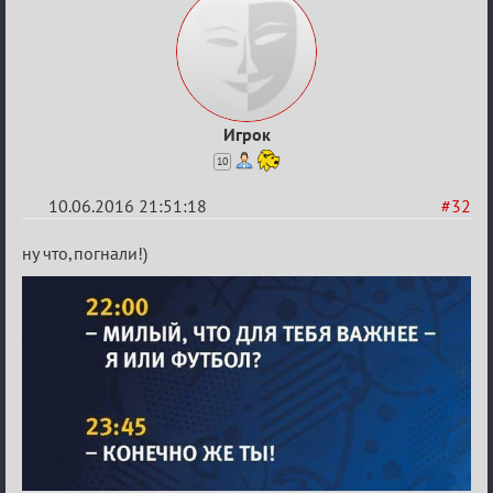
Игрок
10
10.06.2016 21:51:18
#32
Re:
ну что,погнали!)
Евро
2016