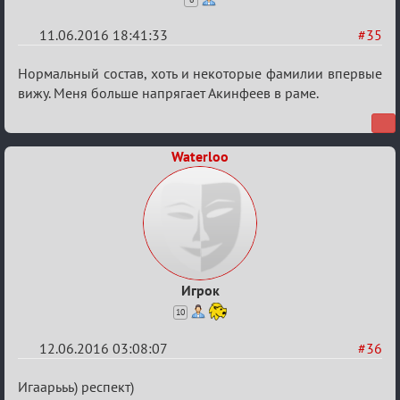
11.06.2016 18:41:33
#35
Re:
Нормальный состав, хоть и некоторые фамилии впервые
Евро
вижу. Меня больше напрягает Акинфеев в раме.
2016
Waterloo
Игрок
10
12.06.2016 03:08:07
#36
Re:
Игаарььь) респект)