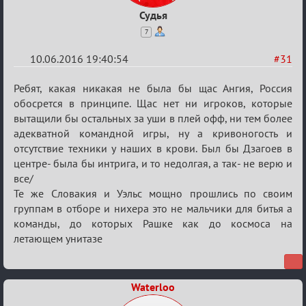
Судья
7
10.06.2016 19:40:54
#31
Re:
Ребят, какая никакая не была бы щас Ангия, Россия
Евро
обосрется в принципе. Щас нет ни игроков, которые
вытащили бы остальных за уши в плей офф, ни тем более
2016
адекватной командной игры, ну а кривоногость и
отсутствие техники у наших в крови. Был бы Дзагоев в
центре- была бы интрига, и то недолгая, а так- не верю и
все/
Те же Словакия и Уэльс мощно прошлись по своим
группам в отборе и нихера это не мальчики для битья а
команды, до которых Рашке как до космоса на
летающем унитазе
Waterloo