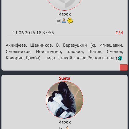
Игрок
10
11.06.2016 18:35:55
#34
Re:
Акинфеев, Щенников, В. Березуцкий (к), Игнашевич,
Евро
Смольников, Нойштедтер, Головин, Шатов, Смолов,
Кокорин, Дзюба) .....мда...! такой состав Ростов шатал!)
2016
Sueta
Игрок
6