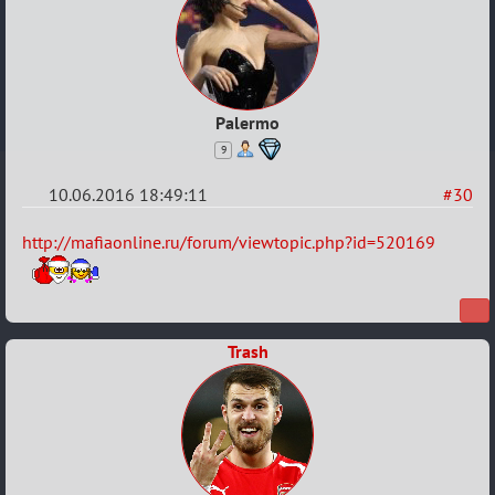
Palermo
9
10.06.2016 18:49:11
#30
Re:
http://mafiaonline.ru/forum/viewtopic.php?id=520169
Евро
2016
Trash