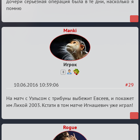
дочери серьезная операция была в те дни, насколько я
помню
Manki
Игрок
8
10.06.2016 10:39:06
#29
Re:
На матч с Уэльсом с трибуны выбежит Евсеев, и покажет
Евро
им Лихой 2003. Кстати в том матче Игнашевич уже играл!
2016
Rogue