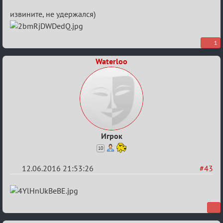
Re:
извините, не удержался)
Евро
2016
1
Waterloo
Игрок
10
12.06.2016 21:53:26
#43
Re:
Евро
2016