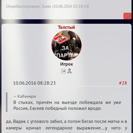
Отредактировано: Sueta (10.06.2016 02:18:19)
Толстый
Игрок
14
10.06.2016 08:28:23
#28
Re:
Кабанери
Евро
В стыках, причём на выезде побеждала же уже
Россия, Евсеев победный положил вроде.
2016
да, Вадик с углового забил, а потом бегал после матча и в
камеры кричал легендарное выражение....у него у