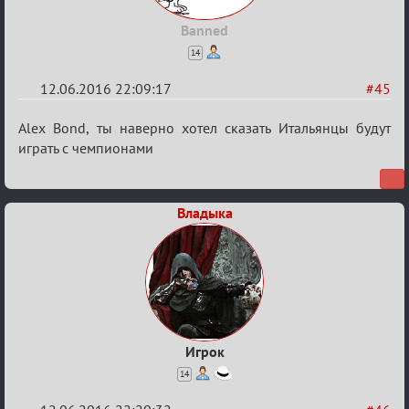
Banned
14
12.06.2016 22:09:17
#45
Re:
Alex Bond, ты наверно хотел сказать Итальянцы будут
Евро
играть с чемпионами
2016
Владыка
Игрок
14