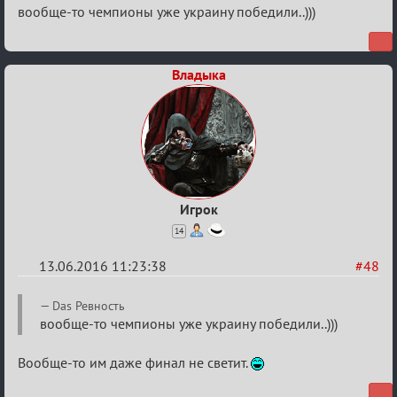
Re:
вообще-то чемпионы уже украину победили..)))
Евро
2016
Владыка
Игрок
14
13.06.2016 11:23:38
#48
Re:
Das Peвность
Евро
вообще-то чемпионы уже украину победили..)))
2016
Вообще-то им даже финал не светит.