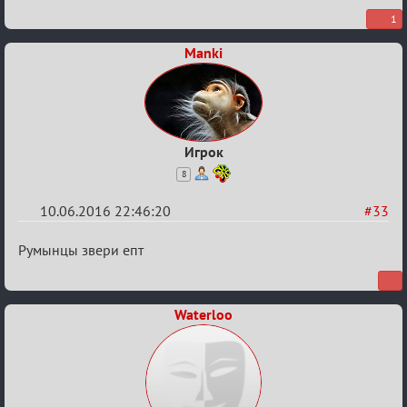
1
Manki
Игрок
8
10.06.2016 22:46:20
#33
Re:
Румынцы звери епт
Евро
2016
Waterloo