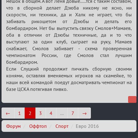
мешок в общем. А вот Лёня довыё.....тся с таким составом,
что в сборной делает Дзюба никому не ясно, ни
скорости, ни техники, да и Халк не играет, что бы
забивать рикошетом от Дзюбы и делать его
бомбардиром. Нет бы выпустить связку Смолов+Мамаев,
оба в отличии от Дзюбы техничные, да и то что
выступают за один клуб, сыграет на руку, Мамаев
снабжает, Смолов забивает - схема проверенная
чемпионатом России, где Смолов стал лучшим
бомбардиром.
Если Слуцкий продолжит пичкать сборную своими
конями, оставляя вменяемых игроков на скамейке, то
наши всей командой поедут досматривать чемпионат на
базе ЦСКА потягивая пивко.
←
1
2
3
4
…
7
→
Форум
Оффтоп
Спорт
Евро 2016