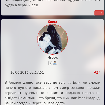
Евро
будто в первый раз!
2016
3
Sueta
Игрок
6
10.06.2016 02:17:51
#27
Re:
В Англию давно уже веру потерял я. Если не смогли
Евро
ничего путного показать с тем супер-составом начала/
середины нулевых, то с этим и подавно ничего не
2016
выйдет. Но Англия – это бренд, это шик, как Реал Мадрид.
За ней всегда интересно наблюдать.