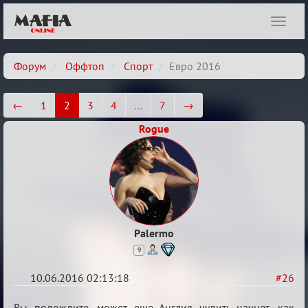
Показ
навиг
Форум
Оффтоп
Спорт
Евро 2016
←
1
2
3
4
…
7
→
Rogue
Palermo
9
10.06.2016 02:13:18
#26
Re:
Вы подождите, может еще Англия чудить начнет, как