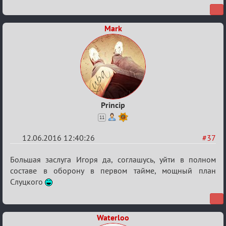
Евро
2016
Mark
Princip
11
12.06.2016 12:40:26
#37
Re:
Большая заслуга Игоря да, соглашусь, уйти в полном
Евро
составе в оборону в первом тайме, мощный план
Слуцкого
2016
Waterloo