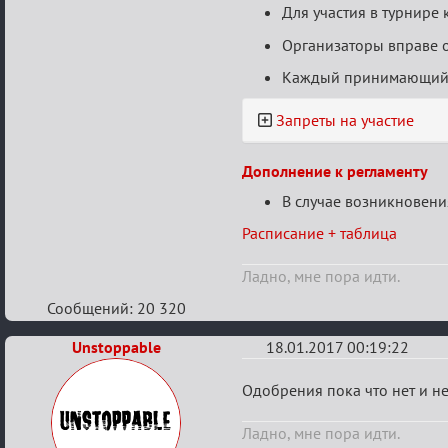
Для участия в турнире
Организаторы вправе о
Каждый принимающий уч
Запреты на участие
Дополнение к регламенту
В случае возникновени
Расписание + таблица
Ладно, мне пора идти.
Сообщений: 20 320
Unstoppable
18.01.2017 00:19:22
Re:
Одобрения пока что нет и не
VI
Ладно, мне пора идти.
Кубок