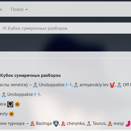
и
Поиск
VI Кубок сумеречных разборок
 Кубок сумеречных разборок
юсты лепятся) —
Unstoppable
,
armyanskiy lev
,
Off 
—
Unstoppable
.
era
esty
нии турнира —
Bazinga
,
cherynka,
Taurus,
wasp