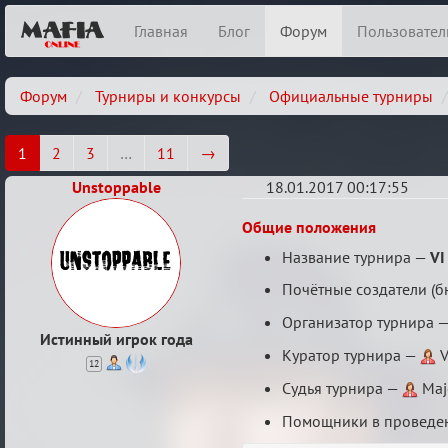
Главная
Блог
Форум
Пользовател
Форум
Турниры и конкурсы
Официальные турниры
1
2
3
…
11
→
Unstoppable
18.01.2017 00:17:55
VI
Общие положения
Кубок
Название турнира —
VI
сумеречных
Почётные создатели (б
разборок
Организатор турнира 
Истинный игрок года
Куратор турнира —
V
12
Судья турнира —
Maj
Помощники в проведе