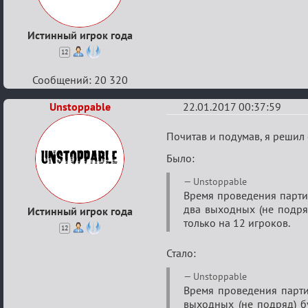
сумеречных
разборок
Истинный игрок года
12
Сообщений: 20 320
Unstoppable
22.01.2017 00:37:59
Re:
Почитав и подумав, я решил
VI
Было:
Кубок
Unstoppable
сумеречных
Время проведения партий
разборок
два выходных (не подряд
Истинный игрок года
только на 12 игроков.
12
Стало:
Unstoppable
Время проведения партий
выходных (не подряд) бу