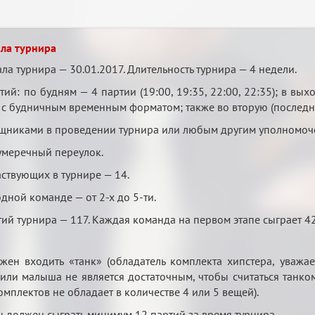
ила турнира
ла турнира — 30.01.2017. Длительность турнира — 4 недели.
ий: по будням — 4 партии (19:00, 19:35, 22:00, 22:35); в вы
с будничным временным форматом; также во вторую (последнюю)
щниками в проведении турнира или любым другим уполномоче
умеречный переулок.
аствующих в турнире — 14.
дной команде — от 2-х до 5-ти.
й турнира — 117. Каждая команда на первом этапе сыграет 42 
жен входить «танк» (обладатель комплекта хипстера, уважа
или малыша не является достаточным, чтобы считаться танком
плектов не обладает в количестве 4 или 5 вещей).
должен сыграть минимум 12 партий за время турнира.