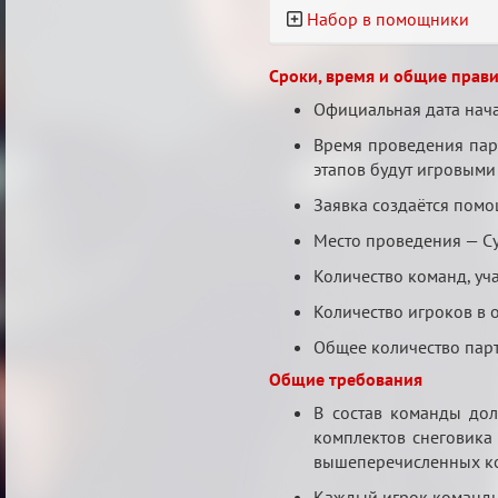
Набор в помощники
Сроки, время и общие прав
Официальная дата нача
Время проведения парт
этапов будут игровыми 
Заявка создаётся помо
Место проведения — С
Количество команд, уч
Количество игроков в о
Общее количество парти
Общие требования
В состав команды дол
комплектов снеговика 
вышеперечисленных ком
Каждый игрок команды 