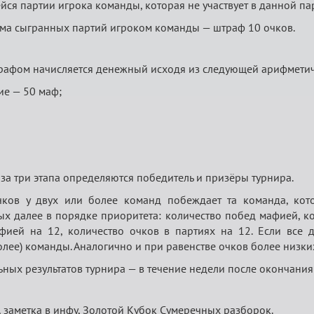
ся партии игрока команды, которая не участвует в данной пар
а сыгранных партий игроком команды — штраф 10 очков.
рафом начисляется денежный исходя из следующей арифметич
е — 50 маф;
за три этапа определяются победитель и призёры турнира.
очков у двух или более команд побеждает та команда, ко
ых далее в порядке приоритета: количество побед мафией, к
фией на 12, количество очков в партиях на 12. Если все
олее) команды. Аналогично и при равенстве очков более низких
ных результатов турнира — в течение недели после окончания
, заметка в инфу, Золотой Кубок Сумеречных разборок.