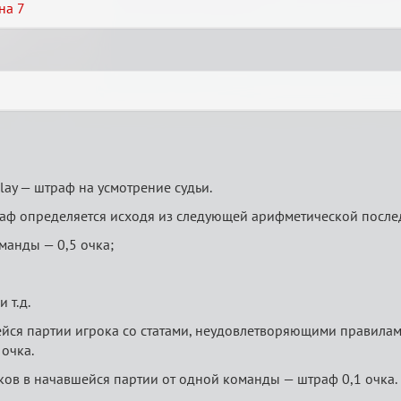
на 7
lay — штраф на усмотрение судьи.
аф определяется исходя из следующей арифметической после
манды — 0,5 очка;
и т.д.
ся партии игрока со статами, неудовлетворяющими правилам 
 очка.
ов в начавшейся партии от одной команды — штраф 0,1 очка.