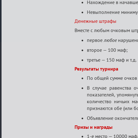
Нахождение в начавшей
Невыполнение минимум
Денежные штрафы
Вместе с любым очковым шт
первое
любое
нарушени
второе — 100 маф;
третье — 150 маф и т.д.
Результаты турнира
По общей сумме очков 
В случае равенства 
показателей, упомянут
количество ничьих ма
признаются обе (или б
Объявление окончатель
Призы и награды
1-е место — 10000 маф