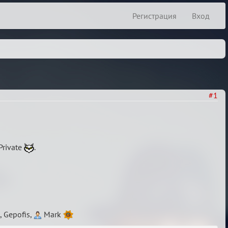
Регистрация
Вход
#1
Private
.
, Gepofis,
Mark