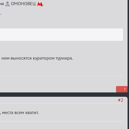
имя
ОМОНОВЕЦ
.
.
о ним выносятся куратором турнира.
7
#2
 места всем хватит.