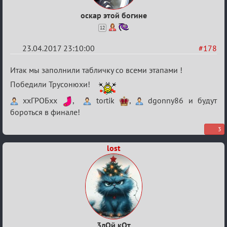
оскар этой богине
12
23.04.2017 23:10:00
#178
Re:
Итак мы заполнили табличку со всеми этапами !
Hot
Победили Трусонюхи!
F
ххГРОБхх
,
tortik
,
dgonny86 и будут
Boyard
бороться в финале!
3
lost
3лОй кОт