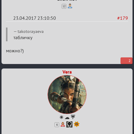
12
23.04.2017 23:10:50
#179
Re:
takotorayaeva
Hot
табличку
F
можно?)
Boyard
2
Vera
☀ ☁ ☔
6