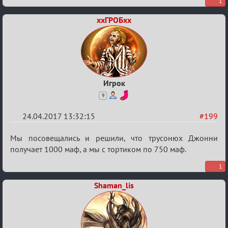
1
Boyard
ххГРОБхх
Игрок
9
24.04.2017 13:32:15
#199
Re:
Мы посовещались и решили, что трусонюх Джонни
Hot
получает 1000 маф, а мы с тортиком по 750 маф.
F
1
Boyard
Shaman_lis