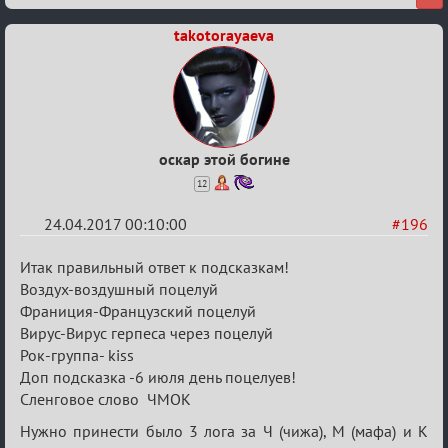
takotorayaeva
оскар этой богине
12
24.04.2017 00:10:00
#196
Re:
Итак правильный ответ к подсказкам!
Hot
Воздух-воздушный поцелуй
Франиция-Французский поцелуй
F
Вирус-Вирус герпеса через поцелуй
Boyard
Рок-группа- kiss
Доп подсказка -6 июля день поцелуев!
Сленговое слово ЧМОК
Нужно принести было 3 лога за Ч (чижа), М (мафа) и К