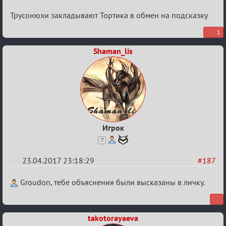
Re:
Трусонюхи закладывают Тортика в обмен на подсказку
Hot
1
F
Shaman_lis
Boyard
Игрок
7
23.04.2017 23:18:29
#187
Re:
Groudon, тебе объяснения были высказаны в личку.
Hot
F
takotorayaeva
Boyard