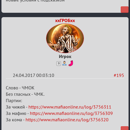
ххГРОБхх
Игрок
9
24.04.2017 00:03:10
#195
Re:
Слово - ЧМОК
Hot
Без гласных - ЧМК.
Партии:
F
За чижей -
https://www.mafiaonline.ru/log/3756311
Boyard
За мафию -
https://www.mafiaonline.ru/log/3756309
За кома -
https://www.mafiaonline.ru/log/3756320