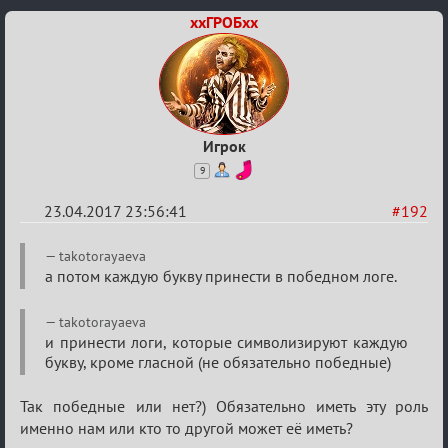
ххГРОБхх
Игрок
9
23.04.2017 23:56:41
#192
Re:
takotorayaeva
Hot
а потом каждую букву принести в победном логе.
F
takotorayaeva
Boyard
и принести логи, которые символизируют каждую
букву, кроме гласной (не обязательно победные)
Так победные или нет?) Обязательно иметь эту роль
именно нам или кто то другой может её иметь?