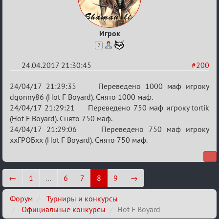
Игрок
7
24.04.2017 21:30:45
#200
Re:
24/04/17 21:29:35 Переведено 1000 маф игроку
Hot
dgonny86 (Hot F Boyard). Снято 1000 маф.
24/04/17 21:29:21 Переведено 750 маф игроку tortik
F
(Hot F Boyard). Снято 750 маф.
Boyard
24/04/17 21:29:06 Переведено 750 маф игроку
ххГРОБхх (Hot F Boyard). Снято 750 маф.
←
1
…
6
7
8
9
→
Форум
Турниры и конкурсы
Официальные конкурсы
Hot F Boyard