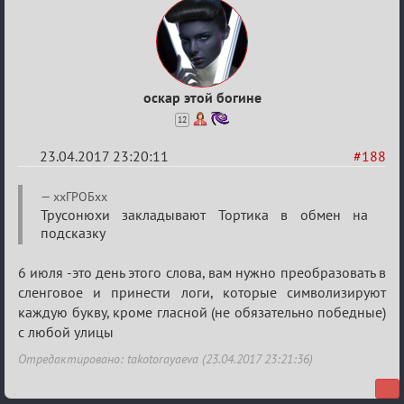
оскар этой богине
12
23.04.2017 23:20:11
#188
Re:
ххГРОБхх
Hot
Трусонюхи закладывают Тортика в обмен на
подсказку
F
Boyard
6 июля -это день этого слова, вам нужно преобразовать в
сленговое и принести логи, которые символизируют
каждую букву, кроме гласной (не обязательно победные)
с любой улицы
Отредактировано: takotorayaeva (23.04.2017 23:21:36)