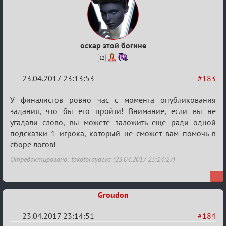
оскар этой богине
12
23.04.2017 23:13:53
#183
Re:
У финалистов ровно час с момента опубликования
Hot
задания, что бы его пройти! Внимание, если вы не
угадали слово, вы можете заложить еще ради одной
F
подсказки 1 игрока, который не сможет вам помочь в
Boyard
сборе логов!
Отредактировано: takotorayaeva (23.04.2017 23:14:27)
Groudon
23.04.2017 23:14:51
#184