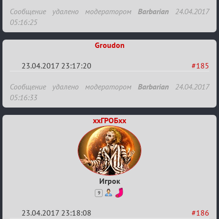
Re:
Сообщение удалено модератором
Barbarian
24.04.2017
Hot
05:16:25
F
Groudon
Boyard
23.04.2017 23:17:20
#185
Re:
Сообщение удалено модератором
Barbarian
24.04.2017
Hot
05:16:33
F
ххГРОБхх
Boyard
Игрок
9
23.04.2017 23:18:08
#186