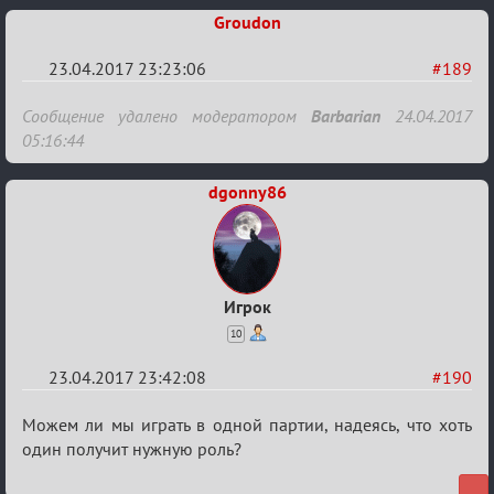
Groudon
23.04.2017 23:23:06
#189
Re:
Сообщение удалено модератором
Barbarian
24.04.2017
Hot
05:16:44
F
dgonny86
Boyard
Игрок
10
23.04.2017 23:42:08
#190
Re:
Можем ли мы играть в одной партии, надеясь, что хоть
Hot
один получит нужную роль?
F