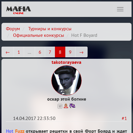
Показ
навиг
Форум
Турниры и конкурсы
Официальные конкурсы
Hot F Boyard
←
1
…
6
7
8
9
→
takotorayaeva
оскар этой богине
12
14.04.2017 22:33:50
#1
Hot
Hot
Fuzz
открывает решетки в свой Форт Боярд и ждет