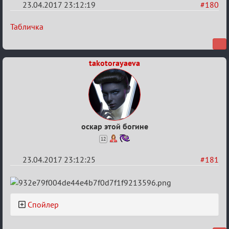
23.04.2017 23:12:19
#180
Re:
Табличка
Hot
F
takotorayaeva
Boyard
оскар этой богине
12
23.04.2017 23:12:25
#181
Re:
Hot
Спойлер
F
Boyard