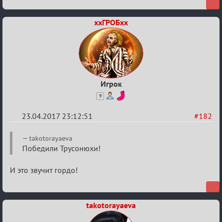
ххГРОБхх
Игрок
9
23.04.2017 23:12:51
#182
Re:
takotorayaeva
Hot
Победили Трусонюхи!
F
И это звучит гордо!
Boyard
takotorayaeva