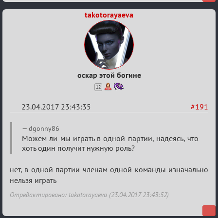
Boyard
takotorayaeva
оскар этой богине
12
23.04.2017 23:43:35
#191
Re:
dgonny86
Hot
Можем ли мы играть в одной партии, надеясь, что
хоть один получит нужную роль?
F
Boyard
нет, в одной партии членам одной команды изначально
нельзя играть
Отредактировано: takotorayaeva (23.04.2017 23:43:52)