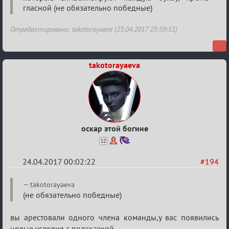
гласной (не обязательно победные)
Отредактировано: takotorayaeva (23.04.2017 23:59:51)
takotorayaeva
оскар этой богине
12
24.04.2017 00:02:22
#194
Re:
takotorayaeva
Hot
(не обязательно победные)
F
вы арестовали одного члена команды,у вас появились
Boyard
новые условия с подсказкой