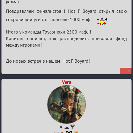
(кома)
Поздравляем финалистов ! Hot F Boyard открыл свою
сокровищницу и отсыпал еще 1000 маф!
Итого у команды Трусонюхи 2500 маф,!!
Капитан напишет, как распределить призовой фонд
между игроками!
До новых встреч в нашем Hot F Boyard!
6
Vera
☀ ☁ ☔