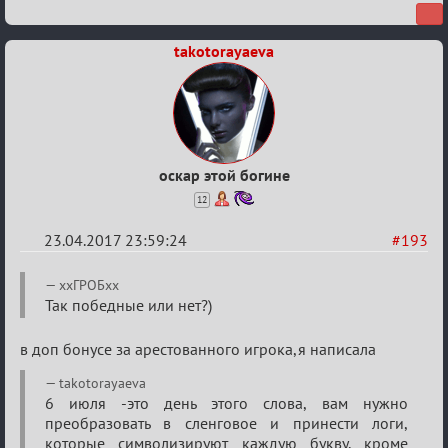
takotorayaeva
оскар этой богине
12
23.04.2017 23:59:24
#193
Re:
ххГРОБхх
Hot
Так победные или нет?)
F
в доп бонусе за арестованного игрока,я написала
Boyard
takotorayaeva
6 июля -это день этого слова, вам нужно
преобразовать в сленговое и принести логи,
которые символизируют каждую букву, кроме