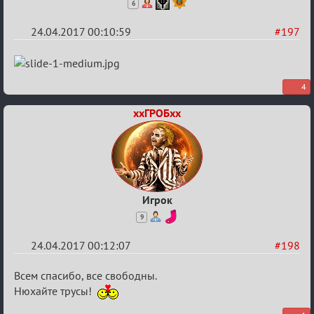
6
24.04.2017 00:10:59
#197
Re:
Hot
4
F
Boyard
ххГРОБхх
Игрок
9
24.04.2017 00:12:07
#198
Re:
Всем спасибо, все свободны.
Hot
Нюхайте трусы!
F