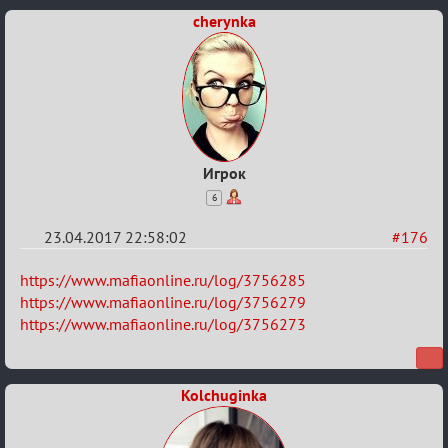
cherynka
Игрок
6
23.04.2017 22:58:02
#176
Re:
https://www.mafiaonline.ru/log/3756285
Hot
https://www.mafiaonline.ru/log/3756279
https://www.mafiaonline.ru/log/3756273
F
Boyard
Kolchuginka