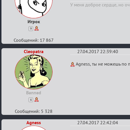
Вендетты
У меня доброе сердце, но оч
Игрок
9
Сообщений: 17 867
Cleopatra
27.04.2017 22:39:40
Re:
Agness, ты не можешь по 
Кубок
Вендетты
Banned
6
Сообщений: 5 328
Agness
27.04.2017 22:42:04