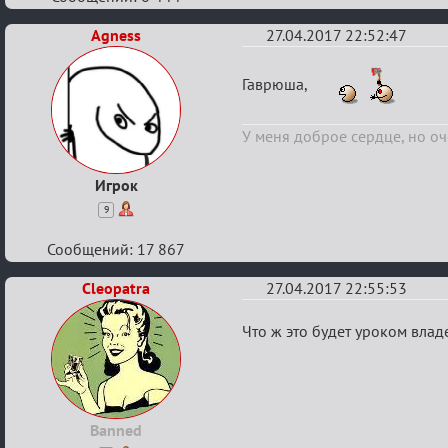
Agness
27.04.2017 22:52:47
Re:
Гаврюша,
Кубок
Вендетты
У меня доброе сердце, но оч
Игрок
9
Сообщений: 17 867
Cleopatra
27.04.2017 22:55:53
Re:
Что ж это будет уроком вла
Кубок
Вендетты
Banned