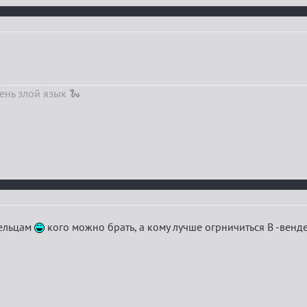
ень злой язык 🐍
дельцам
кого можно брать, а кому лучше огрничиться В -венде