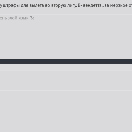
му штрафы для вылета во вторую лигу. В- вендетта.. за мерзкое
ень злой язык 🐍