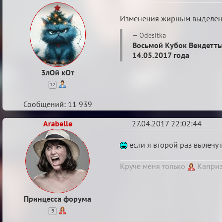
Re:
Изменения жирным выделен
Кубок
Odesitka
Вендетты
Восьмой Кубок Вендетт
14.05.2017 года
3лОй кОт
12
Сообщений: 11 939
Arabelle
27.04.2017 22:02:44
Re:
если я второй раз вылечу 
Кубок
Круче меня только
Каприз
Вендетты
Принцесса форума
9