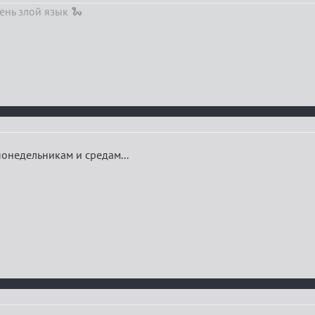
ень злой язык 🐍
понедельникам и средам...