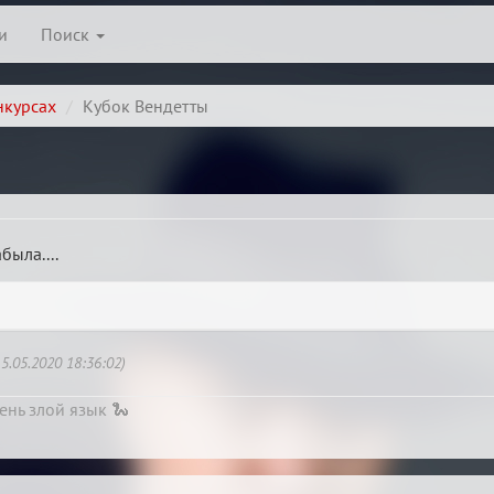
и
Поиск
нкурсах
Кубок Вендетты
была....
.05.2020 18:36:02)
ень злой язык 🐍