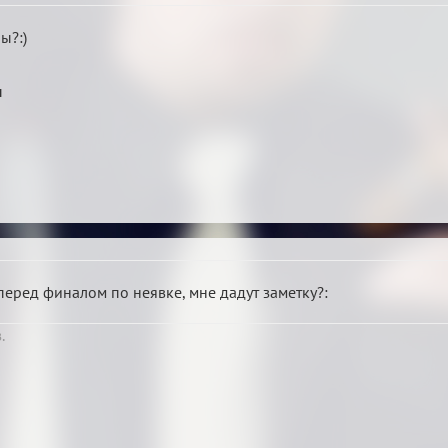
ы?:)
ы
перед финалом по неявке, мне дадут заметку?:
.