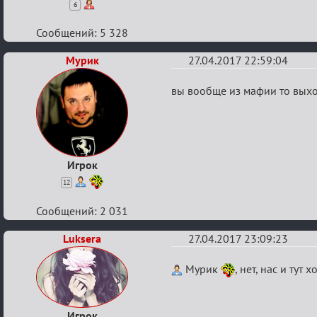
6
Сообщений: 5 328
Мурик
27.04.2017 22:59:04
Re:
вы вообще из мафии то вых
Кубок
Вендетты
Игрок
12
Сообщений: 2 031
Luksera
27.04.2017 23:09:23
Re:
Мурик
, нет, нас и тут
Кубок
Вендетты
Игрок