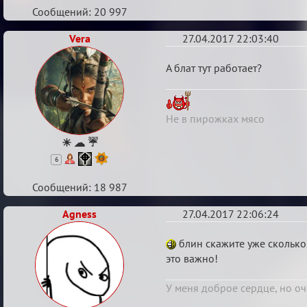
Сообщений: 20 997
Vera
27.04.2017 22:03:40
Re:
А блат тут работает?
Кубок
Вендетты
Не в пирожках мясо
☀ ☁ ☔
6
Сообщений: 18 987
Agness
27.04.2017 22:06:24
Re:
блин скажите уже сколько
Кубок
это важно!
Вендетты
У меня доброе сердце, но оч