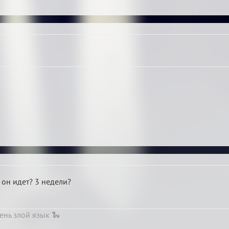
 он идет? 3 недели?
ень злой язык 🐍