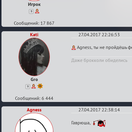
Игрок
9
Сообщений: 17 867
Kati
27.04.2017 22:26:53
Re:
Agness, ты не пройдёшь ф
Кубок
Даже брокколи обиделись
Вендетты
Gro
9
Сообщений: 6 444
Agness
27.04.2017 22:38:14
Re:
Гаврюша,
Кубок