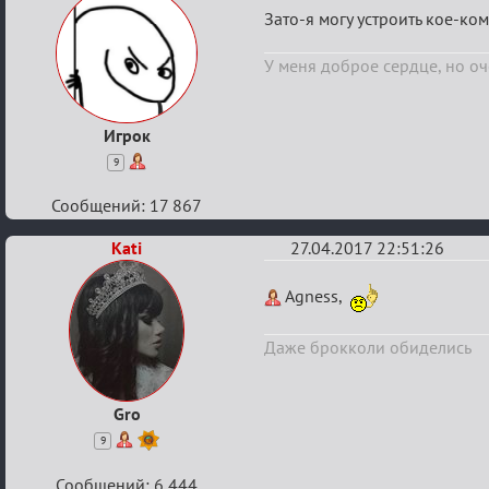
Re:
Зато-я могу устроить кое-ко
Кубок
У меня доброе сердце, но оч
Вендетты
Игрок
9
Сообщений: 17 867
Kati
27.04.2017 22:51:26
Re:
Agness,
Кубок
Вендетты
Даже брокколи обиделись
Gro
9
Сообщений: 6 444