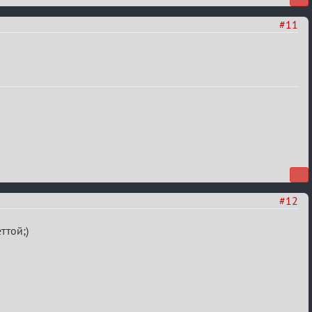
#11
#12
ттой;)