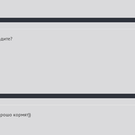
одите?
 хорошо кормят))