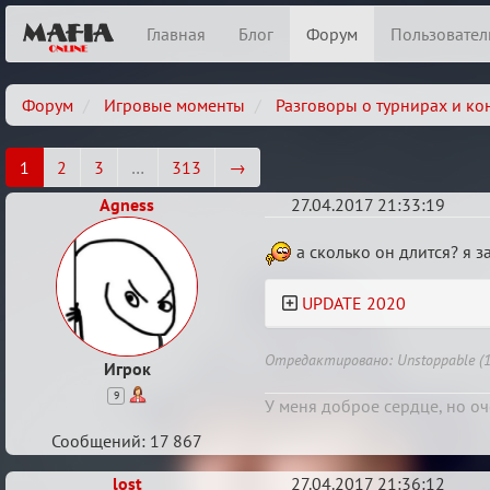
Главная
Блог
Форум
Пользовател
Форум
Игровые моменты
Разговоры о турнирах и ко
1
2
3
…
313
→
Agness
27.04.2017 21:33:19
Кубок
а сколько он длится? я за
Вендетты
UPDATE 2020
Отредактировано: Unstoppable (15
Игрок
9
У меня доброе сердце, но оч
Сообщений: 17 867
lost
27.04.2017 21:36:12