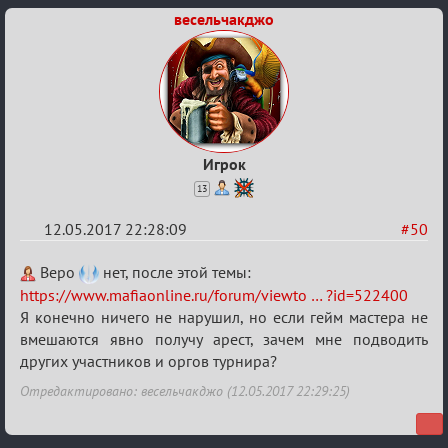
весельчакджо
Игрок
13
12.05.2017 22:28:09
#50
Re:
Веро
нет, после этой темы:
Кубок
https://www.mafiaonline.ru/forum/viewto … ?id=522400
Я конечно ничего не нарушил, но если гейм мастера не
Вендетты
вмешаются явно получу арест, зачем мне подводить
других участников и оргов турнира?
Отредактировано: весельчакджо (12.05.2017 22:29:25)