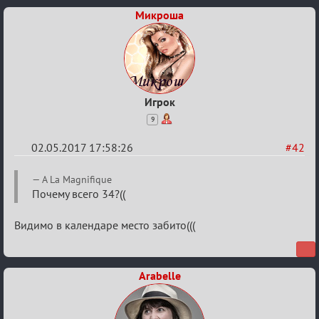
Вендетты
Микроша
Игрок
9
02.05.2017 17:58:26
#42
Re:
A La Magnifique
Кубок
Почему всего 34?((
Вендетты
Видимо в календаре место забито(((
Arabelle