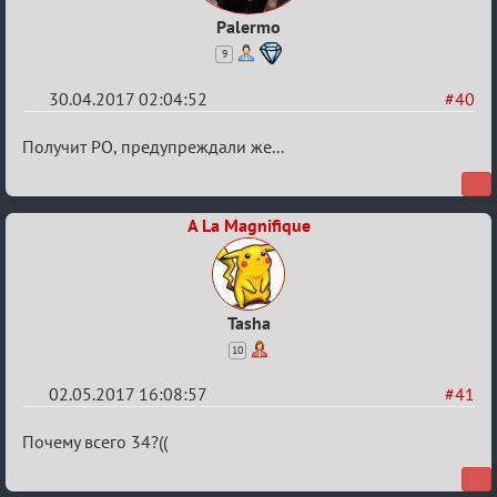
Palermo
9
30.04.2017 02:04:52
#40
Re:
Получит РО, предупреждали же...
Кубок
Вендетты
A La Magnifique
Tasha
10
02.05.2017 16:08:57
#41
Re:
Почему всего 34?((
Кубок