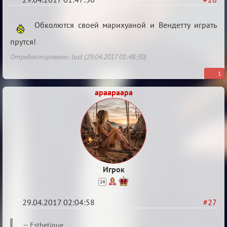
Re:
Обколются своей марихуаной и Вендетту играть
Кубок
прутся!
Вендетты
Отредактировано: lost (29.04.2017 01:48:30)
1
apaapaapa
Игрок
14
29.04.2017 02:04:58
#27
Re:
Esthetique