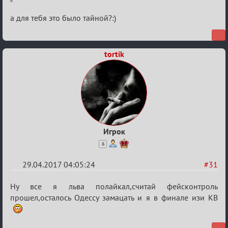
а для тебя это было тайной?:)
tortik
Игрок
6
29.04.2017 04:05:24
#31
Re:
Ну все я льва полайкал,считай фейсконтроль
Кубок
прошел,осталось Одессу замацать и я в финале изи КВ
Вендетты