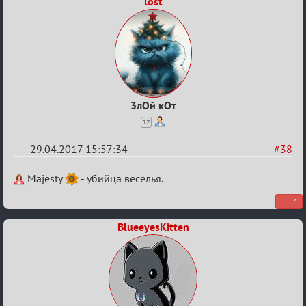
lost
3лОй кОт
12
29.04.2017 15:57:34
#38
Re:
Majesty
- убийца веселья.
Кубок
1
Вендетты
BlueeyesKitten