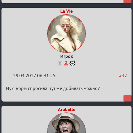
La Vie
Игрок
11
29.04.2017 06:41:25
#32
Re:
Ну я норм спросила, тут же добивать можно?
Кубок
Вендетты
Arabelle