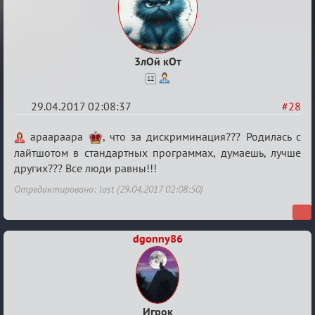
3лОй кОт
12
29.04.2017 02:08:37
#28
Re:
apaapaapa
, что за дискриминация??? Родилась с
Кубок
лайтшотом в стандартных программах, думаешь, лучше
других??? Все люди равны!!!
Вендетты
Отредактировано: lost (29.04.2017 02:08:50)
dgonny86
Игрок