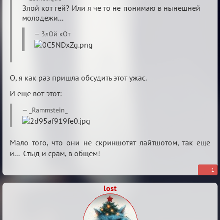
Кубок
Злой кот гей? Или я че то не понимаю в нынешней
молодежи...
Вендетты
3лОй кОт
О, я как раз пришла обсудить этот ужас.
И еще вот этот:
_Rammstein_
Мало того, что они не скриншотят лайтшотом, так еще
и... Стыд и срам, в общем!
1
lost