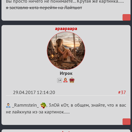
Re:
Вы просто ничего не понимаете... Крутая же картинка.....
Кубок
я заставлю кота перейти на Лайтшот
Вендетты
apaapaapa
Игрок
14
29.04.2017 12:14:20
#37
Re:
_Rammstein_
, 3лОй кОт, в общем, знайте, что я вас
Кубок
не лайкнула из-за картинок.....
Вендетты