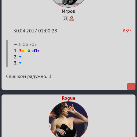
Игрок
14
30.04.2017 02:00:28
#39
Re:
3лОй кОт
Кубок
1.
3
л
О
й
к
О
т
2.
+
Вендетты
3.
+
Слишком радужно...!
Rogue