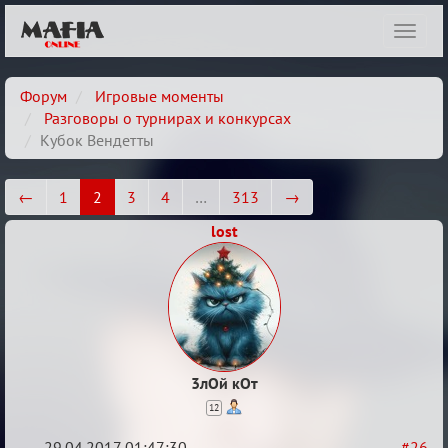
Показ
навиг
Форум
Игровые моменты
Разговоры о турнирах и конкурсах
Кубок Вендетты
←
1
2
3
4
…
313
→
lost
3лОй кОт
12
29.04.2017 01:47:30
#26