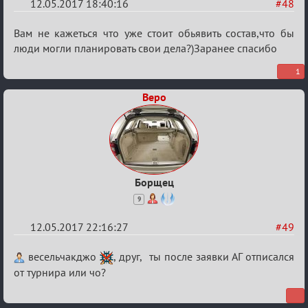
12.05.2017 18:40:16
#48
Re:
Вам не кажеться что уже стоит обьявить состав,что бы
Кубок
люди могли планировать свои дела?)Заранее спасибо
Вендетты
1
Веро
Борщец
9
12.05.2017 22:16:27
#49
Re:
весельчакджо
, друг, ты после заявки АГ отписался
Кубок
от турнира или чо?
Вендетты