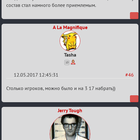
состав стал намного более приемлемым.
Вендетты
A La Magnifique
Tasha
10
12.05.2017 12:45:31
#46
Re:
Столько игроков, можно было и на 3 17 набрать))
Кубок
Вендетты
Jerry Tough