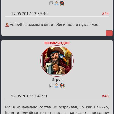
13
12.05.2017 12:39:40
#44
Re:
Arabelle должны взять и тебя и твоего мужа имхо!
Кубок
Вендетты
весельчакджо
Игрок
13
12.05.2017 12:41:31
#45
Re:
Меня изначально состав не устраивал, но как Намико,
Кубок
Бонд и Блуайскиттен снялись я записался, поскольку