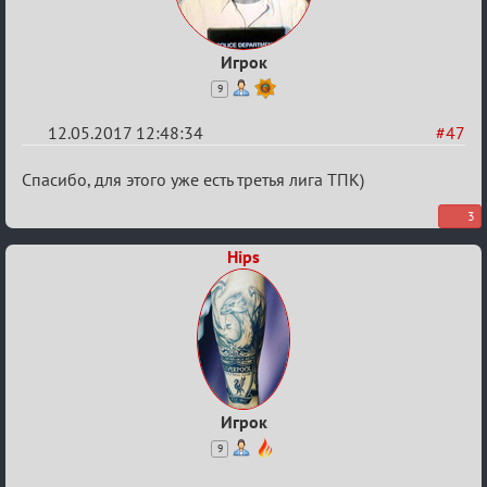
Игрок
9
12.05.2017 12:48:34
#47
Re:
Спасибо, для этого уже есть третья лига ТПК)
Кубок
3
Вендетты
Hips
Игрок
9