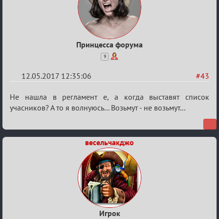
Принцесса форума
9
12.05.2017 12:35:06
#43
Re:
Не нашла в регламент е, а когда выставят список
Кубок
учасников? А то я волнуюсь... Возьмут - не возьмут...
Вендетты
весельчакджо
Игрок