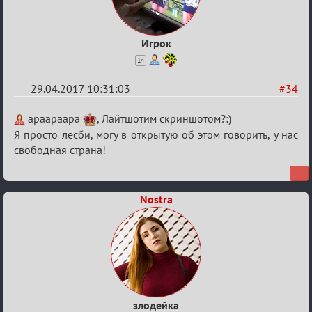
Игрок
14
29.04.2017 10:31:03
#34
Re:
apaapaapa
, Лайтшотим скриншотом?:)
Кубок
Я просто лесби, могу в открытую об этом говорить, у нас
свободная страна!
Вендетты
Nostra
злодейка