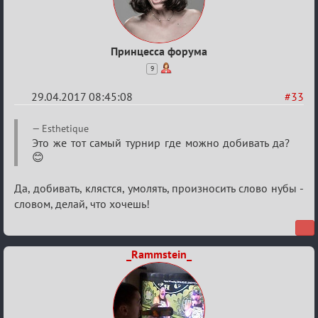
Принцесса форума
9
29.04.2017 08:45:08
#33
Re:
Esthetique
Кубок
Это же тот самый турнир где можно добивать да?
😊
Вендетты
Да, добивать, клястся, умолять, произносить слово нубы -
словом, делай, что хочешь!
_Rammstein_