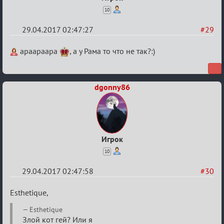
10
29.04.2017 02:47:27
#29
Re:
apaapaapa
, а у Рама то что не так?:)
Кубок
Вендетты
dgonny86
Игрок
10
29.04.2017 02:47:58
#30
Re:
Esthetique,
Кубок
Esthetique
Вендетты
Злой кот гей? Или я