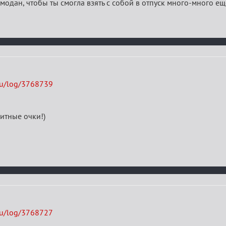
одан, чтобы ты смогла взять с собой в отпуск много-много ещ
ru/log/3768739
итные очки!)
ru/log/3768727