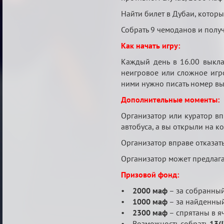
Найти билет в Дубаи, которы
Собрать 9 чемоданов и получ
Как начать игру:
Каждый день в 16.00 выкла
неигровое или сложное игро
ними нужно писать номер вы
Дополнительные моменты:
Организатор или куратор вп
автобуса, а вы открыли на 
Организатор вправе отказать
Организатор может предлагать
Призовой фонд:
•
2000 маф
– за собранный
•
1000 маф
– за найденный
•
2300 маф
– спрятаны в я
• Возможность собрать
13(