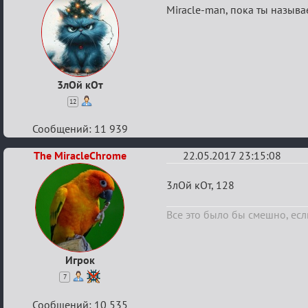
Re:
Miracle-man, пока ты называ
Летний
ажиотаж
3лОй кОт
12
Сообщений: 11 939
The MiracleChrome
22.05.2017 23:15:08
Re:
3лОй кОт, 128
Летний
Все это было бы смешно, если
ажиотаж
Игрок
7
Сообщений: 10 535