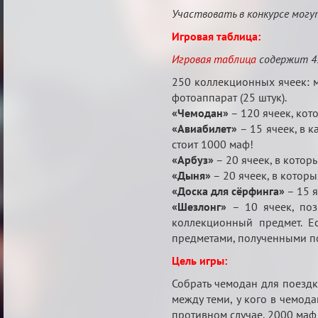
Участвовать в конкурсе могут
Игровая таблица:
Игровая таблица
содержит 45
250 коллекционных ячеек: ма
фотоаппарат (25 штук).
«Чемодан»
– 120 ячеек, кот
«Авиабилет»
– 15 ячеек, в к
стоит 1000 маф!
«Арбуз»
– 20 ячеек, в котор
«Дыня»
– 20 ячеек, в которы
«Доска для сёрфинга»
– 15 я
«Шезлонг»
– 10 ячеек, поз
коллекционный предмет. Е
предметами, полученными по
Цель игры:
Собрать чемодан для поездк
между теми, у кого в чемода
противном случае, 2000 маф