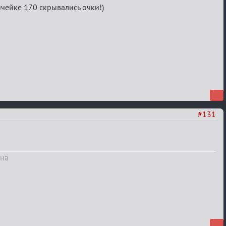
ячейке 170 скрывались очки!)
#131
вна