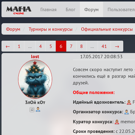
Главная
Блог
Форум
Пользовател
Форум
Турниры и конкурсы
Официальные конкурсы
←
1
…
4
5
6
7
8
…
41
→
lost
17.05.2017 20:08:53
Летний
Совсем скоро наступит лето 
ажиотаж
кончились ещё в разгар май
друзей.
Общие положения:
Идейный вдохновитель:
F
3лОй кОт
12
Организатор конкурса:
Бр
Куратор конкурса:
memor
Сроки проведения:
с 22.05.