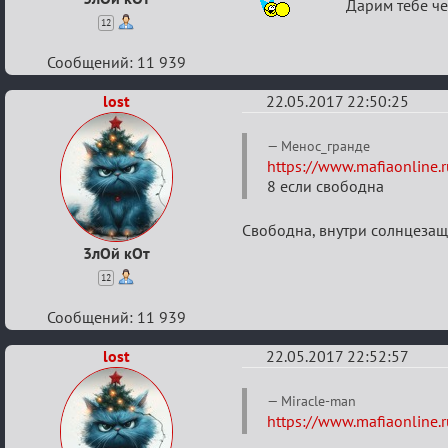
Дарим тебе чем
12
Сообщений: 11 939
lost
22.05.2017 22:50:25
Re:
Менос_гранде
Летний
https://www.mafiaonline.
8 если свободна
ажиотаж
Свободна, внутри солнцезащ
3лОй кОт
12
Сообщений: 11 939
lost
22.05.2017 22:52:57
Re:
Miracle-man
Летний
https://www.mafiaonline.