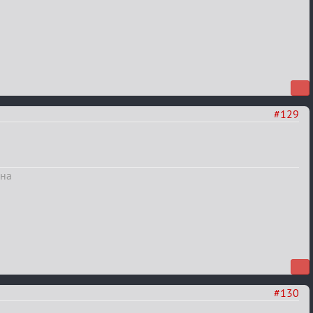
#129
вна
#130