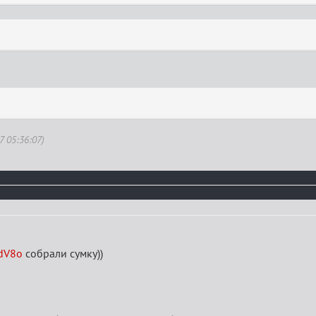
7 05:36:07)
3dV8o
собрали сумку))