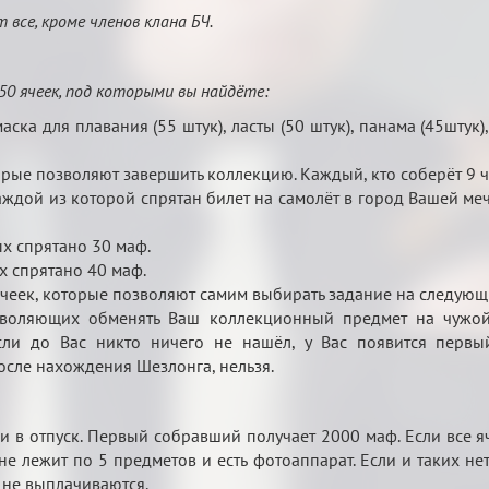
 все, кроме членов клана БЧ.
0 ячеек, под которыми вы найдёте:
ска для плавания (55 штук), ласты (50 штук), панама (45штук),
орые позволяют завершить коллекцию. Каждый, кто соберёт 9 ч
аждой из которой спрятан билет на самолёт в город Вашей меч
ых спрятано 30 маф.
х спрятано 40 маф.
чеек, которые позволяют самим выбирать задание на следующ
воляющих обменять Ваш коллекционный предмет на чужой.
сли до Вас никто ничего не нашёл, у Вас появится первый
сле нахождения Шезлонга, нельзя.
и в отпуск. Первый собравший получает 2000 маф. Если все я
не лежит по 5 предметов и есть фотоаппарат. Если и таких н
 не выплачиваются.