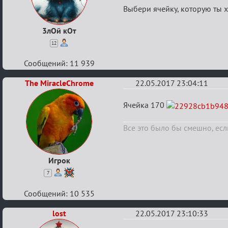
ажиотаж
Выбери ячейку, которую ты х
3лОй кОт
12
Сообщений: 11 939
The MiracleChrome
22.05.2017 23:04:11
Re:
Ячейка 170
Летний
Все это было бы смешно, если
ажиотаж
Игрок
7
Сообщений: 10 535
lost
22.05.2017 23:10:33