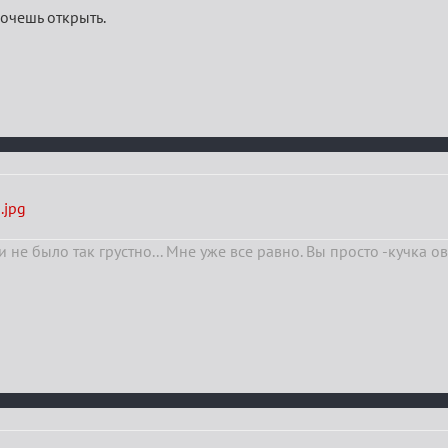
очешь открыть.
 не было так грустно... Мне уже все равно. Вы просто -кучка о