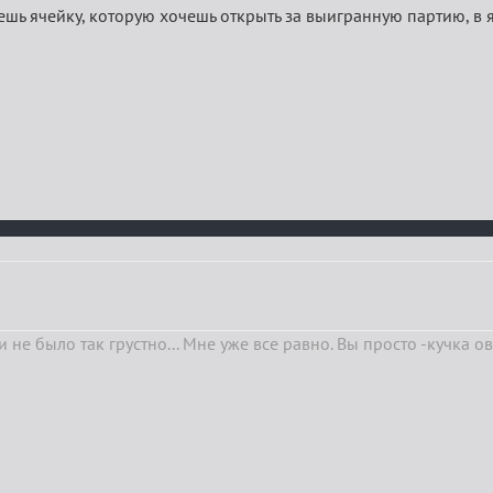
ешь ячейку, которую хочешь открыть за выигранную партию, в 
 не было так грустно... Мне уже все равно. Вы просто -кучка о