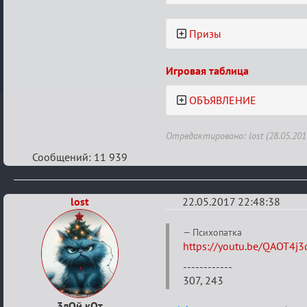
Призы
Игровая таблица
ОБЪЯВЛЕНИЕ
Отредактировано: lost (28.05.201
Сообщений: 11 939
lost
22.05.2017 22:48:38
Re:
Психопатка
Летний
https://youtu.be/QAOT4j
ажиотаж
------------
307, 243
3лОй кОт