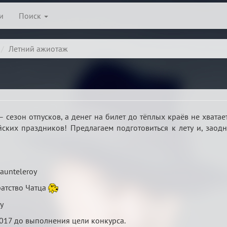
и
Поиск
Летний ажиотаж
– сезон отпусков, а денег на билет до тёплых краёв не хватае
ских праздников! Предлагаем подготовиться к лету и, заодн
aunteleroy
атство Чатца
y
2017 до выполнения цели конкурса.