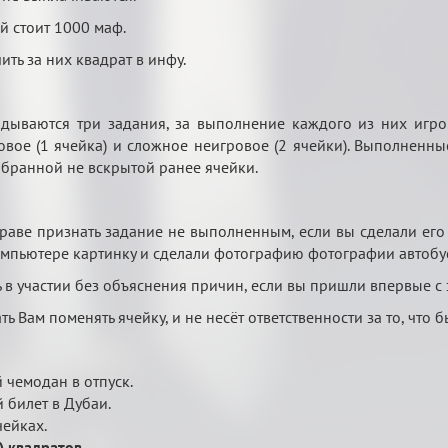
й стоит 1000 маф.
ить за них квадрат в инфу.
дываются три задания, за выполнение каждого из них игрок 
вое (1 ячейка) и сложное неигровое (2 ячейки). Выполненные
бранной не вскрытой ранее ячейки.
раве признать задание не выполненным, если вы сделали его 
компьютере картинку и сделали фотографию фотографии автобус
 в участии без объяснения причин, если вы пришли впервые с
 Вам поменять ячейку, и не несёт ответственности за то, что б
 чемодан в отпуск.
 билет в Дубаи.
чейках.
!) квадратов
.