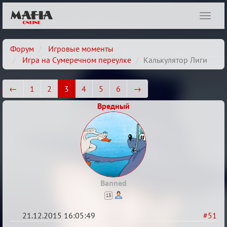
Показ
навиг
Форум
Игровые моменты
Игра на Сумеречном переулке
Калькулятор Лиги
←
1
2
3
4
5
6
→
Вредный
Banned
13
21.12.2015 16:05:49
#51