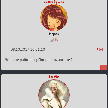
зазнобушка
Игрок
10
08.10.2017 16:01:10
#64
Re:
Че то не работает (. Поправить можете ?
Калькулятор
Лиги
La Vie