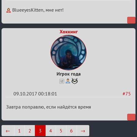
Re:
BlueeyesKitten, мне нет!
Калькулятор
Лиги
Хоккинг
Игрок года
12
09.10.2017 00:18:01
#75
Re:
Завтра поправлю, если найдётся время
Калькулятор
Лиги
←
1
2
3
4
5
6
→