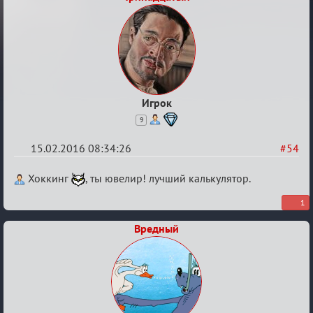
Игрок
9
15.02.2016 08:34:26
#54
Re:
Хоккинг
, ты ювелир! лучший калькулятор.
Калькулятор
1
Лиги
Вредный