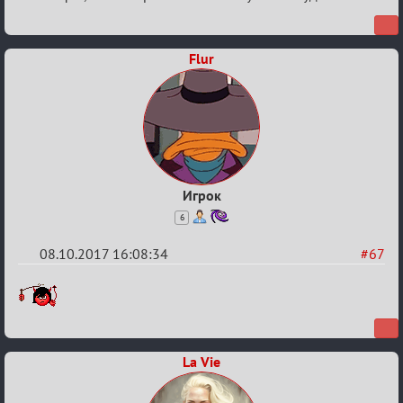
Калькулятор
Лиги
Flur
Игрок
6
08.10.2017 16:08:34
#67
Re:
Калькулятор
Лиги
La Vie