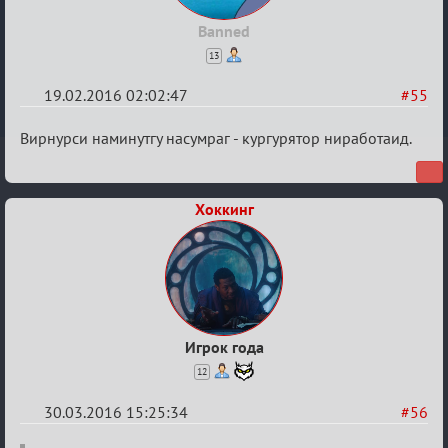
Banned
13
19.02.2016 02:02:47
#55
Re:
Вирнурси наминутгу насумраг - кургурятор ниработаид.
Калькулятор
Лиги
Хоккинг
Игрок года
12
30.03.2016 15:25:34
#56