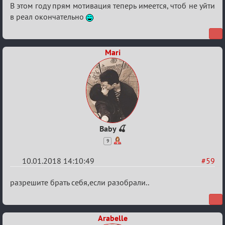
Re:
В этом году прям мотивация теперь имеется, чтоб не уйти
Обсуждение
в реал окончательно
«Менеджер
Мафии»
Mari
Baby 🍒
9
10.01.2018 14:10:49
#59
Re:
разрешите брать себя,если разобрали..
Обсуждение
«Менеджер
Arabelle
Мафии»