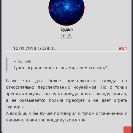
Судья
5
10.01.2018 16:28:05
#64
Re:
Arabelle
Обсуждение
Тупое ограничение с лигами, в чем его суть?
«Менеджер
Разве что для более пристального взгляда на
Мафии»
относительно перспективных ноунеймов. Но с точки
зрения конкурса это путь вникуда, я вот лаванду вписал,
а ее оказывается Кольча прессует и не дает играть
турниры.
А вообще, я бы лучше поговорил о тупом ограничении с
лигами с точки зрения допусков к тпк.