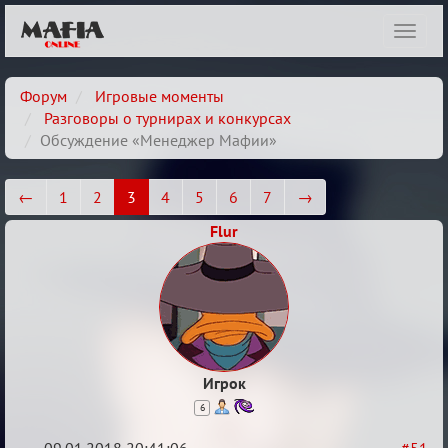
Показ
навиг
Форум
Игровые моменты
Разговоры о турнирах и конкурсах
Обсуждение «Менеджер Мафии»
←
1
2
3
4
5
6
7
→
Flur
Игрок
6