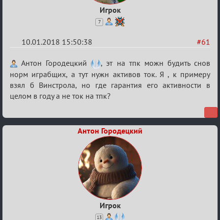
Игрок
7
10.01.2018 15:50:38
#61
Re:
Антон Городецкий
, эт на тпк можн будить снов
Обсуждение
норм играбщих, а тут нужн активов ток. Я , к примеру
взял б Винстрола, но где гарантия его активности в
«Менеджер
целом в году а не ток на тпк?
Мафии»
Антон Городецкий
Игрок
13