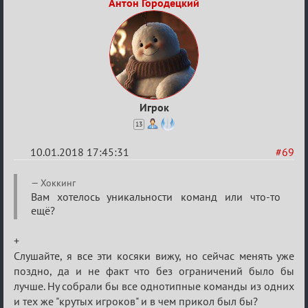
Антон Городецкий
Игрок
13
10.01.2018 17:45:31
#69
Re:
Хоккинг
Обсуждение
Вам хотелось уникальности команд или что-то
ещё?
«Менеджер
Мафии»
+
Слушайте, я все эти косяки вижу, но сейчас менять уже
поздно, да и не факт что без ограничений было бы
лучше. Ну собрали бы все однотипные команды из одних
и тех же "крутых игроков" и в чем прикол был бы?