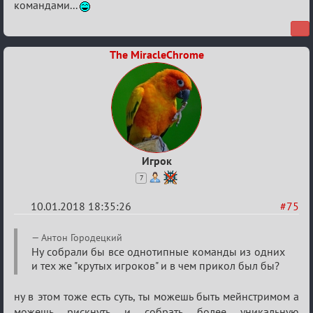
командами...
The MiracleChrome
Игрок
7
10.01.2018 18:35:26
#75
Re:
Антон Городецкий
Обсуждение
Ну собрали бы все однотипные команды из одних
и тех же "крутых игроков" и в чем прикол был бы?
«Менеджер
Мафии»
ну в этом тоже есть суть, ты можешь быть мейнстримом а
можешь рискнуть и собрать более уникальную