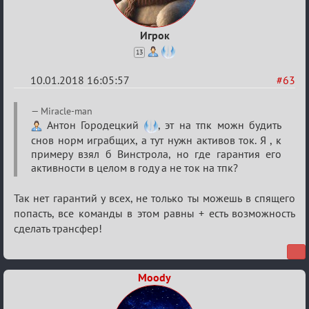
Игрок
13
10.01.2018 16:05:57
#63
Re:
Miracle-man
Обсуждение
Антон Городецкий
, эт на тпк можн будить
снов норм играбщих, а тут нужн активов ток. Я , к
«Менеджер
примеру взял б Винстрола, но где гарантия его
Мафии»
активности в целом в году а не ток на тпк?
Так нет гарантий у всех, не только ты можешь в спящего
попасть, все команды в этом равны + есть возможность
сделать трансфер!
Moody