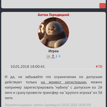
Антон Городецкий
Игрок
13
10.01.2018 18:00:41
#70
Re:
И да, не забывайте что ограничения по допускам
Обсуждение
действуют только
на момент регистрации
, можно
например зарегистрировать "нубилу" с допуском ко 2й
«Менеджер
лиге и сразу провести трансфер на "крутого игрока" из 3й
Мафии»
лиги.
Отредактировано: Антон Городецкий (10.01.2018 18:00:59)