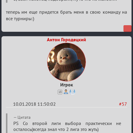
Обсуждение
«Менеджер
теперь им еще придется брать меня в свою команду на
Мафии»
все турниры:)
Антон Городецкий
Игрок
13
10.01.2018 11:50:02
#57
Re:
Цитата
Обсуждение
PS Со второй лиги выбора практически не
осталось(всегда знал что 2 лига это жуть)
«Менеджер