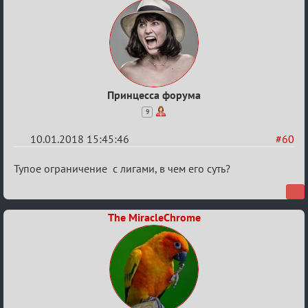
Принцесса форума
9
10.01.2018 15:45:46
#60
Re:
Тупое ограничение с лигами, в чем его суть?
Обсуждение
«Менеджер
The MiracleChrome
Мафии»