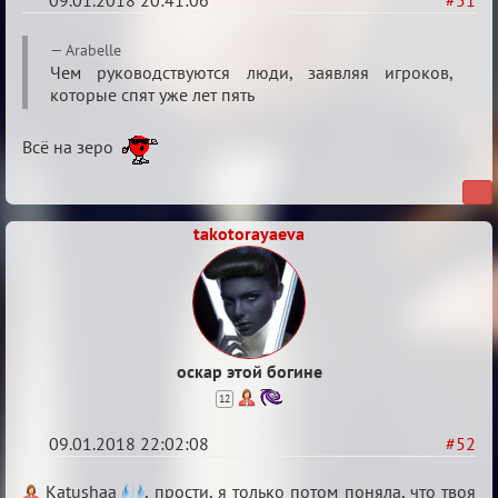
09.01.2018 20:41:06
#51
Re:
Arabelle
Обсуждение
Чем руководствуются люди, заявляя игроков,
которые спят уже лет пять
«Менеджер
Мафии»
Всё на зеро
takotorayaeva
оскар этой богине
12
09.01.2018 22:02:08
#52
Re:
Katushaa
, прости, я только потом поняла, что твоя