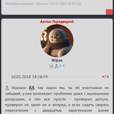
Отредактировано: Хоккинг (10.01.2018 18:49:32)
Антон Городецкий
Игрок
13
10.01.2018 18:28:59
#74
Re:
Хоккинг
, так ладно мы, ты об участниках не
Обсуждение
забывай, у них возникают проблемы даже с нынешними
допусками, а там все просто - проверил допуск,
«Менеджер
проверил не занят ли и вперед, а если сидеть сверять
Мафии»
пересечения с двадцатью зарегенными ранее