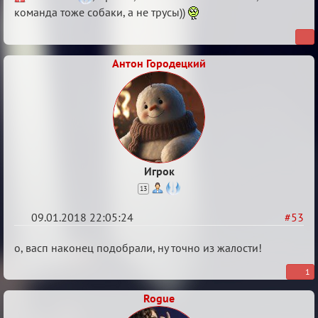
Обсуждение
команда тоже собаки, а не трусы))
«Менеджер
Мафии»
Антон Городецкий
Игрок
13
09.01.2018 22:05:24
#53
Re:
о, васп наконец подобрали, ну точно из жалости!
Обсуждение
1
«Менеджер
Rogue
Мафии»