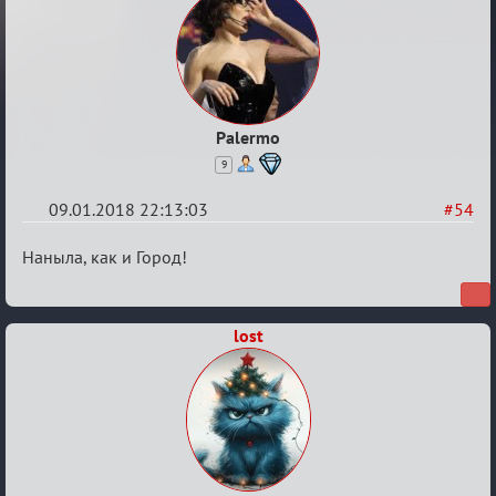
Palermo
9
09.01.2018 22:13:03
#54
Re:
Наныла, как и Город!
Обсуждение
«Менеджер
lost
Мафии»