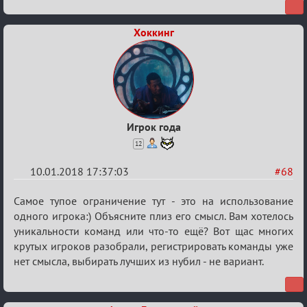
«Менеджер
Мафии»
Хоккинг
Игрок года
12
10.01.2018 17:37:03
#68
Re:
Самое тупое ограничение тут - это на использование
Обсуждение
одного игрока:) Объясните плиз его смысл. Вам хотелось
уникальности команд или что-то ещё? Вот щас многих
«Менеджер
крутых игроков разобрали, регистрировать команды уже
Мафии»
нет смысла, выбирать лучших из нубил - не вариант.