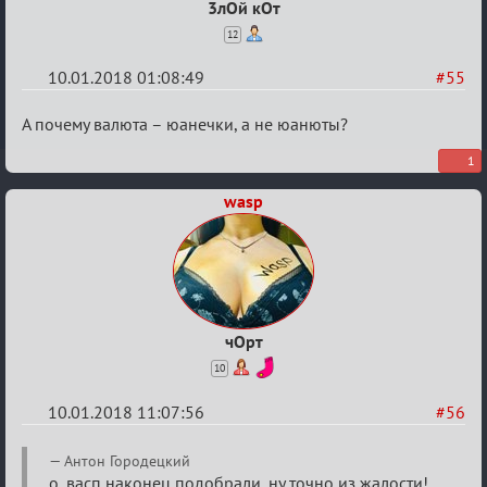
3лОй кОт
12
10.01.2018 01:08:49
#55
Re:
А почему валюта – юанечки, а не юанюты?
Обсуждение
1
«Менеджер
wasp
Мафии»
чОрт
10
10.01.2018 11:07:56
#56
Re:
Антон Городецкий
о, васп наконец подобрали, ну точно из жалости!