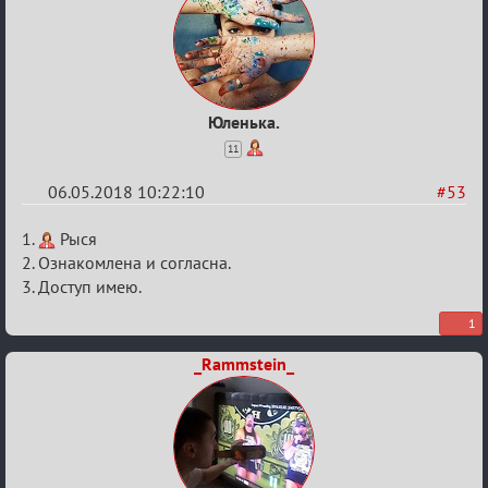
Юленька.
11
06.05.2018 10:22:10
#53
Re:
1.
Рыся
IX
2. Ознакомлена и согласна.
3. Доступ имею.
Кубок
Вендетты
1
_Rammstein_