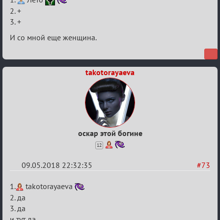
IX
2. +
3. +
Кубок
Вендетты
И со мной еще женщина.
takotorayaeva
оскар этой богине
12
09.05.2018 22:32:35
#73
Re:
1.
takotorayaeva
IX
2. да
3. да
Кубок
и тут да