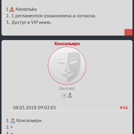
Re:
1.
Nastenьka
IX
2. С регламентом ознакомлена и согласна.
3. Доступ в VIP имею.
Кубок
Вендетты
Консильери
Banned
4
08.05.2018 09:02:01
#66
Re:
1.
Консильери
IX
2. +
3. +