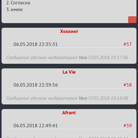
IX
2. Согласна
3. имею
Кубок
Вендетты
Хоккинг
06.05.2018 22:35:31
#57
Re:
Сообщение удалено модератором
Vera
07.05.2018 19:17:56
IX
Кубок
La Vie
Вендетты
06.05.2018 22:39:56
#58
Re:
Сообщение удалено модератором
Vera
07.05.2018 19:18:08
IX
Кубок
Afrant
Вендетты
06.05.2018 22:49:41
#59