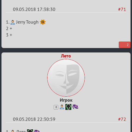
09.05.2018 17:38:30
#71
Re:
1.
Jerry Tough
IX
2 +
3 +
Кубок
Вендетты
2
Лето
Игрок
8
09.05.2018 22:30:59
#72
Re:
1.
Лето