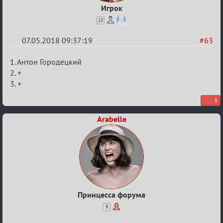
Игрок
13
07.05.2018 09:37:19
#63
Re:
1. Антон Городецкий
IX
2. +
3. +
Кубок
Вендетты
3
Arabelle
Принцесса форума
9