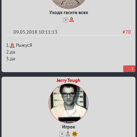
Уходя гасите всех
8
09.05.2018 10:11:13
#70
Re:
1.
РыжусЯ
IX
2.да
3.да
Кубок
Вендетты
2
Jerry Tough
Игрок
9