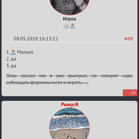
Игрок
11
08.05.2018 16:13:12
#69
Re:
1.
Мальок
IX
2. да
3. да
Кубок
Вендетты
Лева сказал что я уже выиграл, но говорит надо
соблюдать формальности и играть......
10
РыжусЯ