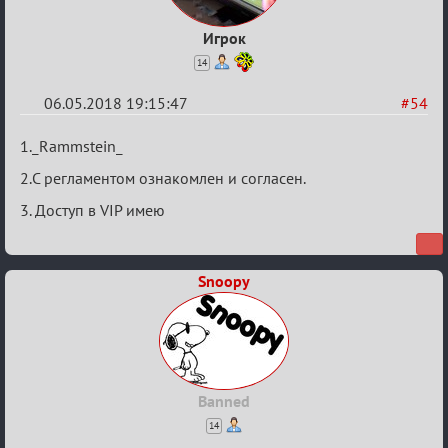
Игрок
14
06.05.2018 19:15:47
#54
Re:
1._Rammstein_
IX
2.С регламентом ознакомлен и согласен.
Кубок
3. Доступ в VIP имею
Вендетты
Snoopy
Banned
14