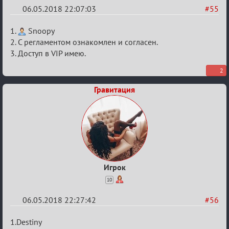
06.05.2018 22:07:03
#55
Re:
1.
Snoopy
IX
2. С регламентом ознакомлен и согласен.
3. Доступ в VIP имею.
Кубок
Вендетты
2
Гравитация
Игрок
10
06.05.2018 22:27:42
#56
Re:
1.Destiny