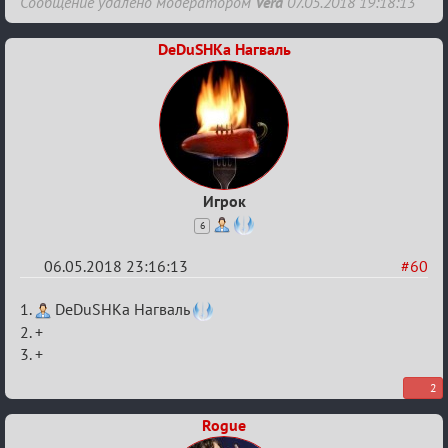
Re:
Сообщение удалено модератором
Vera
07.05.2018 19:18:13
IX
Кубок
DeDuSHKa Нагваль
Вендетты
Игрок
6
06.05.2018 23:16:13
#60
Re:
1.
DeDuSHKa Нагваль
IX
2. +
3. +
Кубок
Вендетты
2
Rogue