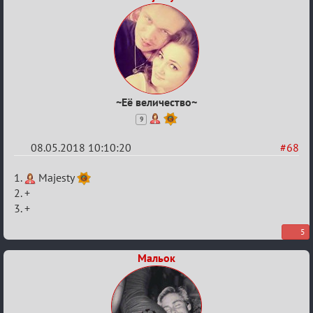
~Её величество~
9
08.05.2018 10:10:20
#68
Re:
1.
Majesty
IX
2. +
3. +
Кубок
Вендетты
5
Мальок