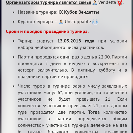
IX
Организатором турнира является семья
Vendetta
.
Кубок
Название турнира:
IX Кубок Вендетты
Вендетты
Куратор турнира —
Unstoppable
Сроки и порядок проведения турнира.
Турнир стартует
13.05.2018 года
при условии
набора необходимого числа участников.
Партии проводятся один раз в день в 22.00. Партии
проводятся 5 дней в неделю с воскресенья по
четверг включительно. В пятницу, субботу и в
праздники партии не проводятся.
Число туров в турнире равно числу заявленных
участников минус 6*, при условии, что количество
участников не будет превышать 21. Если
количество участников превышает 21, то в данном
туре проводятся две партии. Тогда количество
участников в партии определяется общим
количеством участников турнира деленное на два
(в случае большого количества желающих