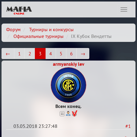
Показ
навиг
Форум
Турниры и конкурсы
Официальные турниры
IX Кубок Вендетты
←
1
2
3
4
5
6
→
armyanskiy lev
Всем конец.
11
03.05.2018 23:27:48
#1