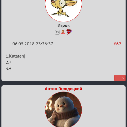
Игрок
15
06.05.2018 23:26:37
#62
Re:
1.Katatenj
IX
2.+
3.+
Кубок
Вендетты
3
Антон Городецкий