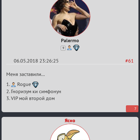
Palermo
9
06.05.2018 23:26:25
#61
Re:
Меня заставили...
IX
1.
Rogue
Кубок
2. Гноризум ки симфонун
Вендетты
3. VIP мой второй дом
7
Ясно