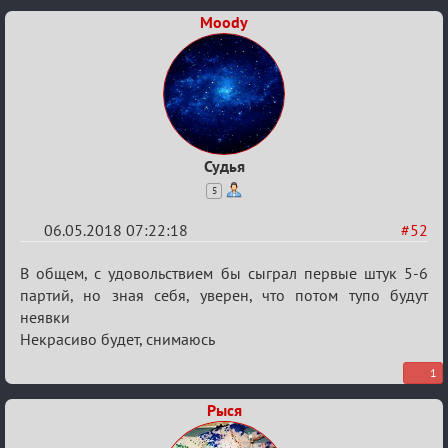
Moody
Судья
5
06.05.2018 07:22:18
#52
Re:
В общем, с удовольствием бы сыграл первые штук 5-6
IX
партий, но зная себя, уверен, что потом тупо будут
неявки
Кубок
Некрасиво будет, снимаюсь
Вендетты
1
Рыся