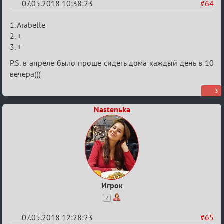
07.05.2018 10:38:23
#64
Re:
1. Arabelle
IX
2. +
3. +
Кубок
Вендетты
P.S. в апреле было проще сидеть дома каждый день в 10
вечера(((
3
Nastenьka
Игрок
7
07.05.2018 12:28:23
#65