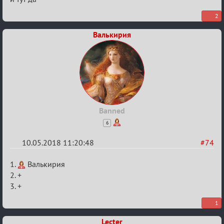
Вендетты
2
Валькирия
Banned
6
10.05.2018 11:20:48
#74
Re:
1.
Валькирия
IX
2. +
3. +
Кубок
Вендетты
1
Lecter