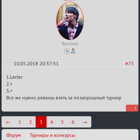
Banned
8
10.05.2018 20:37:51
#75
Re:
1.Lecter
IX
2.+
3.+
Кубок
Все же нужно реванш взять за позапрошлый турнир
Вендетты
1
←
1
2
3
4
5
6
→
Форум
Турниры и конкурсы