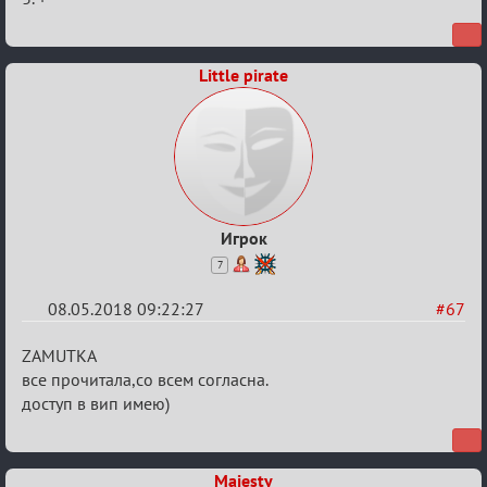
Кубок
Вендетты
Little pirate
Игрок
7
08.05.2018 09:22:27
#67
Re:
ZAMUTKA
IX
все прочитала,со всем согласна.
доступ в вип имею)
Кубок
Вендетты
Majesty