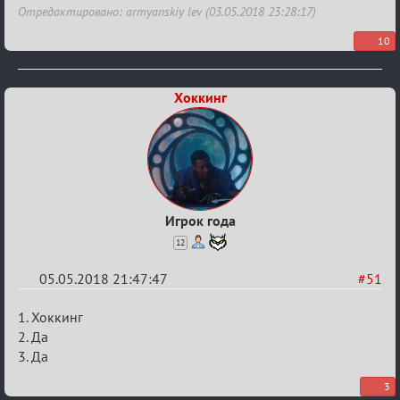
Отредактировано: armyanskiy lev (03.05.2018 23:28:17)
10
Хоккинг
Игрок года
12
05.05.2018 21:47:47
#51
Re:
1. Хоккинг
IX
2. Да
3. Да
Кубок
Вендетты
3