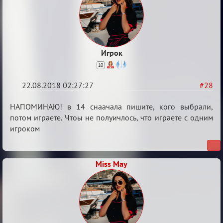
Игрок
10
22.08.2018 02:27:27
#28
Re:
НАПОМИНАЮ! в 14 снаачала пишите, кого выбрали,
Обсуждение
потом играете. Чтоы не полуичлось, что играете с одним
игроком
"Hot
Fuzz
Building"
Miss May