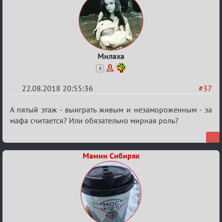
Building"
Милаха
6
22.08.2018 20:55:36
#37
Re:
А пятый этаж - выиграть живым и незамороженным - за
Обсуждение
мафа считается? Или обязательно мирная роль?
"Hot
Fuzz
Мамин Сибиряк
Building"