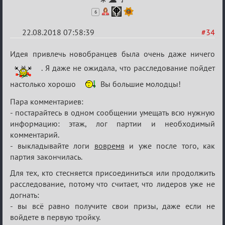
6
22.08.2018 07:58:39
#34
Re:
Идея привлечь новобранцев была очень даже ничего
Обсуждение
. Я даже не ожидала, что расследование пойдет
"Hot
настолько хорошо
Вы большие молодцы!
Fuzz
Пара комментариев:
Building"
- постарайтесь в одном сообщении умещать всю нужную
информацию: этаж, лог партии и необходимый
комментарий.
- выкладывайте логи
вовремя
и уже после того, как
партия закончилась.
Для тех, кто стесняется присоединиться или продолжить
расследование, потому что считает, что лидеров уже не
догнать:
- вы всё равно получите свои призы, даже если не
войдете в первую тройку.