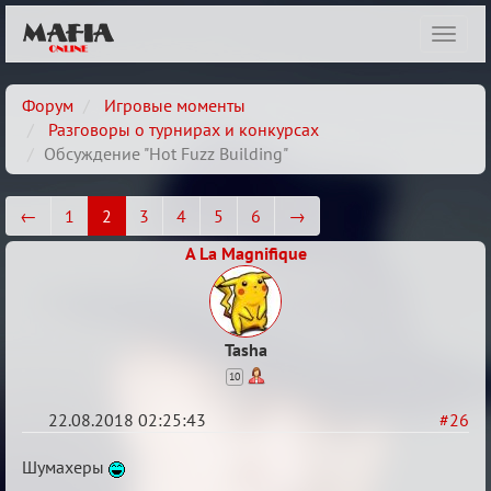
Показ
навиг
Форум
Игровые моменты
Разговоры о турнирах и конкурсах
Обсуждение "Hot Fuzz Building"
←
1
2
3
4
5
6
→
A La Magnifique
Tasha
10
22.08.2018 02:25:43
#26
Re:
Шумахеры