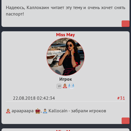
Re:
Надеюсь, Каллокаин читает эту тему и очень хочет снять
Обсуждение
паспорт!
"Hot
Fuzz
Miss May
Building"
Игрок
10
22.08.2018 02:42:34
#31
Re:
apaapaapa
,
Kallocain - забрали игроков
Обсуждение
"Hot