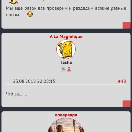
Обсуждение
Мы еще разок все проверим и раздадим всякие разные
"Hot
призы....
Fuzz
Building"
A La Magnifique
Tasha
10
23.08.2018 22:08:15
#48
Re:
Что за.......
Обсуждение
"Hot
apaapaapa
Fuzz
Building"