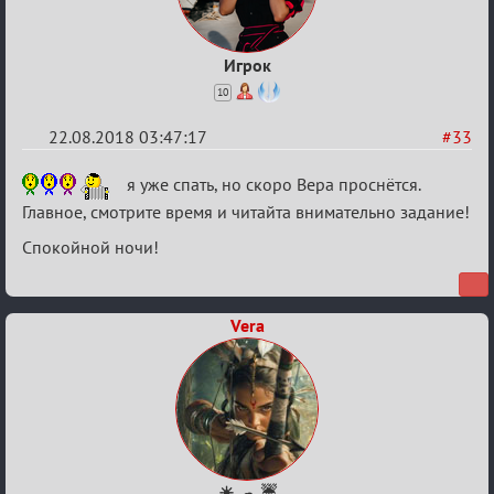
Игрок
10
22.08.2018 03:47:17
#33
Re:
я уже спать, но скоро Вера проснётся.
Обсуждение
Главное, смотрите время и читайта внимательно задание!
"Hot
Спокойной ночи!
Fuzz
Building"
Vera
☀ ☁ ☔