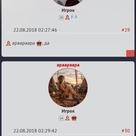
Игрок
10
22.08.2018 02:27:46
#29
Re:
apaapaapa
, да
Обсуждение
"Hot
apaapaapa
Fuzz
Building"
Игрок
14
22.08.2018 02:29:42
#30