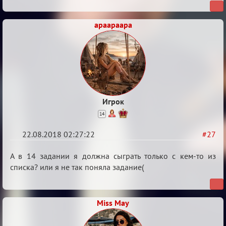
Обсуждение
"Hot
apaapaapa
Fuzz
Building"
Игрок
14
22.08.2018 02:27:22
#27
Re:
А в 14 задании я должна сыграть только с кем-то из
Обсуждение
списка? или я не так поняла задание(
"Hot
Fuzz
Miss May
Building"