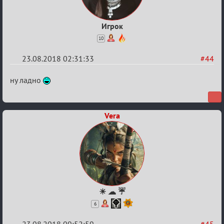
Игрок
10
23.08.2018 02:31:33
#44
Re:
ну ладно
Обсуждение
"Hot
Vera
Fuzz
Building"
☀ ☁ ☔
6
23.08.2018 09:52:59
#45