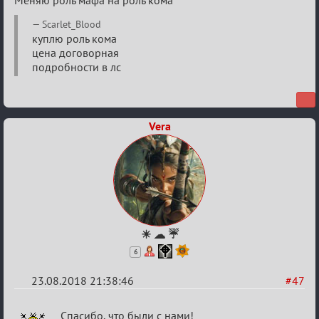
Обсуждение
"Hot
Scarlet_Blood
Fuzz
куплю роль кома
цена договорная
Building"
подробности в лс
Vera
☀ ☁ ☔
6
23.08.2018 21:38:46
#47
Re:
Спасибо, что были с нами!