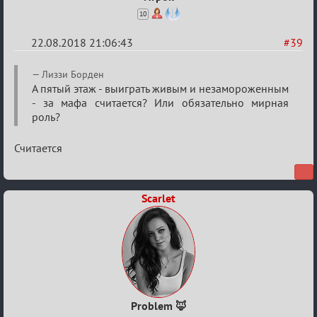
10
22.08.2018 21:06:43
#39
Re:
Лиззи Борден
Обсуждение
А пятый этаж - выиграть живым и незамороженным
- за мафа считается? Или обязательно мирная
"Hot
роль?
Fuzz
Building"
Считается
Scarlet
Рroblem 🦊