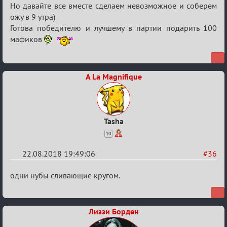
Обсуждение
Но давайте все вместе сделаем невозможное и соберем
ожу в 9 утра)
"Hot
Готова победителю и лучшему в партии подарить 100
Fuzz
мафиков
Building"
A La Magnifique
Tasha
10
22.08.2018 19:49:06
#36
Re:
одни нубы сливающие кругом.
Обсуждение
"Hot
Лиззи Борден
Fuzz