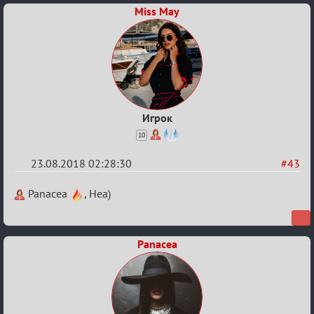
Miss May
Fuzz
Building"
Игрок
10
23.08.2018 02:28:30
#43
Re:
Panacea
, Неа)
Обсуждение
"Hot
Panacea
Fuzz
Building"