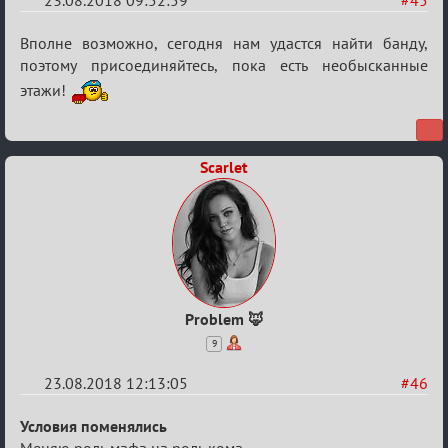
Re:
Вполне возможно, сегодня нам удастся найти банду,
Обсуждение
поэтому присоединяйтесь, пока есть необысканные
этажи!
"Hot
Fuzz
Building"
Scarlet
Рroblem 🦊
9
23.08.2018 12:13:05
#46
Re:
Условия поменялись
Меняю роль мафа на роль кома