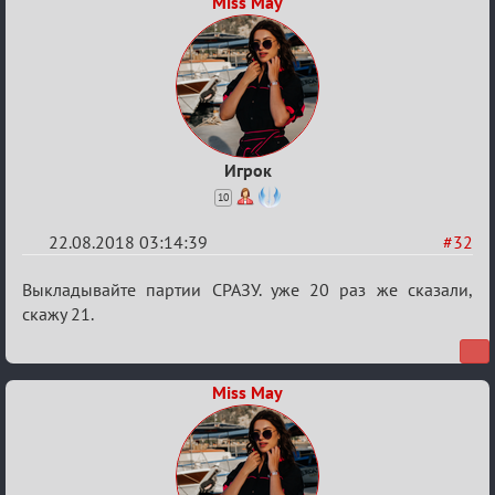
Miss May
Fuzz
Building"
Игрок
10
22.08.2018 03:14:39
#32
Re:
Выкладывайте партии СРАЗУ. уже 20 раз же сказали,
Обсуждение
скажу 21.
"Hot
Fuzz
Miss May
Building"