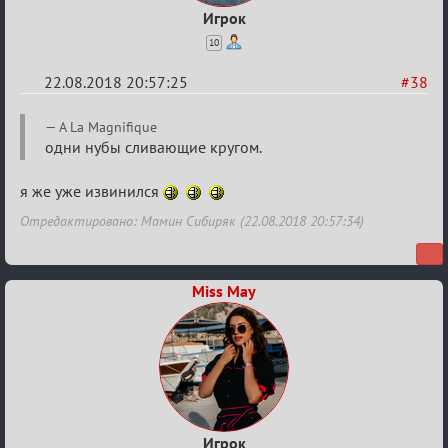
Игрок
10
22.08.2018 20:57:25
#38
Re:
A La Magnifique
Обсуждение
одни нубы сливающие кругом.
"Hot
я же уже извинился
Fuzz
Отредактировано: Мамин Сибиряк (22.08.2018 20:57:34)
Building"
Miss May
Игрок