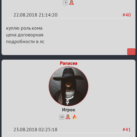
9
22.08.2018 21:14:20
#40
Re:
куплю роль кома
Обсуждение
цена договорная
подробности в лс
"Hot
Fuzz
Building"
Panacea
Игрок
10
23.08.2018 02:25:18
#41