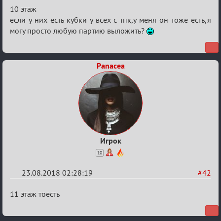
Re:
10 этаж
Обсуждение
если у них есть кубки у всех с тпк,у меня он тоже есть,я
могу просто любую партию выложить?
"Hot
Fuzz
Building"
Panacea
Игрок
10
23.08.2018 02:28:19
#42
Re:
11 этаж тоесть
Обсуждение
"Hot