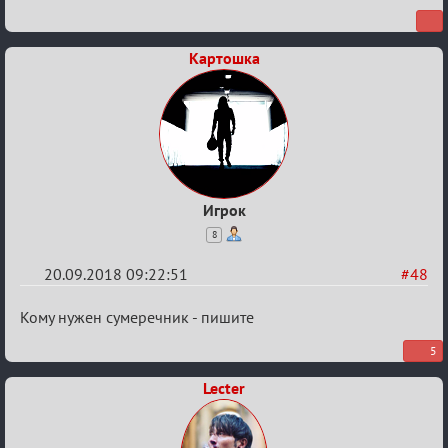
Обсуждение
X
Турнира
Картошка
«Mortal
Combat»
Игрок
8
20.09.2018 09:22:51
#48
Re:
Кому нужен сумеречник - пишите
Обсуждение
5
X
Lecter
Турнира
«Mortal
Combat»