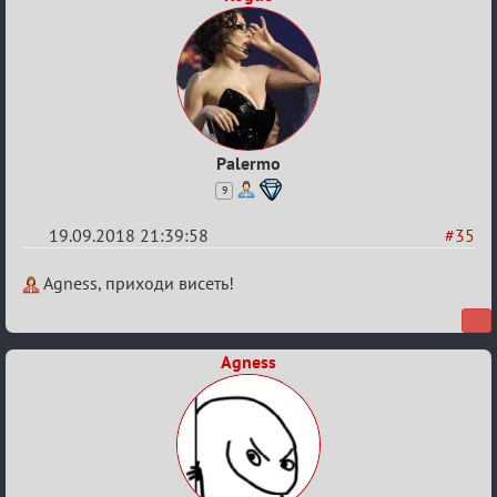
Турнира
«Mortal
Combat»
Palermo
9
19.09.2018 21:39:58
#35
Re:
Agness, приходи висеть!
Обсуждение
X
Agness
Турнира
«Mortal
Combat»