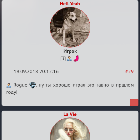
Hell Yeah
Игрок
8
19.09.2018 20:12:16
#29
Re:
Rogue
, ну ты хорошо играл это гавно в пршлом
Обсуждение
году!
X
Турнира
La Vie
«Mortal
Combat»