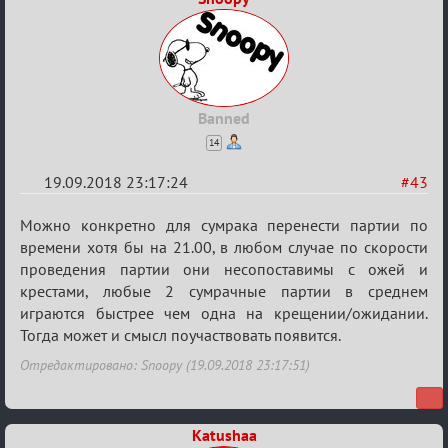
Combat»
Banned
14
19.09.2018 23:17:24
#43
Re:
Можно конкретно для сумрака перенести партии по
Обсуждение
времени хотя бы на 21.00, в любом случае по скорости
проведения партии они несопоставимы с ожей и
X
крестами, любые 2 сумрачные партии в среднем
Турнира
играются быстрее чем одна на крещении/ожидании.
«Mortal
Тогда может и смысл поучаствовать появится.
Combat»
Отредактировано: Snoopy (19.09.2018 23:17:51)
Katushaa