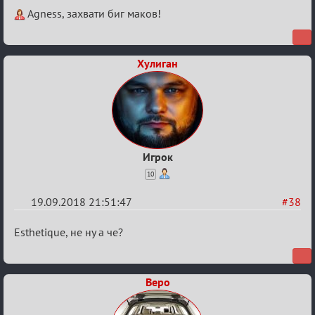
Re:
Agness, захвати биг маков!
Обсуждение
X
Хулиган
Турнира
«Mortal
Combat»
Игрок
10
19.09.2018 21:51:47
#38
Re:
Esthetique, не ну а че?
Обсуждение
X
Веро
Турнира
«Mortal