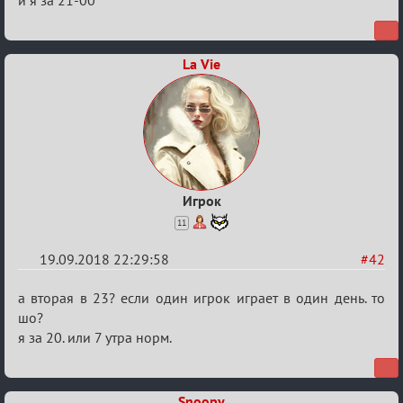
Re:
и я за 21-00
Обсуждение
X
La Vie
Турнира
«Mortal
Combat»
Игрок
11
19.09.2018 22:29:58
#42
Re:
а вторая в 23? если один игрок играет в один день. то
Обсуждение
шо?
я за 20. или 7 утра норм.
X
Турнира
«Mortal
Snoopy