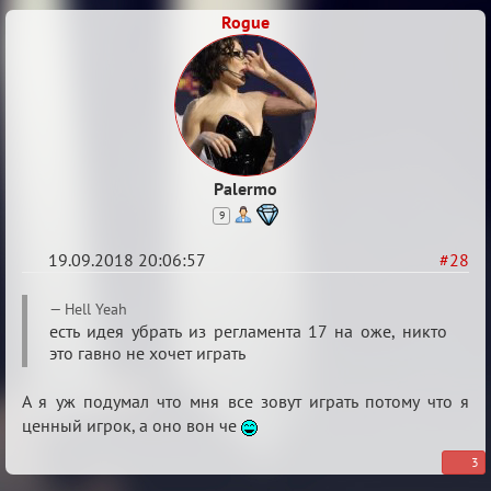
X
Rogue
Турнира
«Mortal
Combat»
Palermo
9
19.09.2018 20:06:57
#28
Re:
Hell Yeah
Обсуждение
есть идея убрать из регламента 17 на оже, никто
это гавно не хочет играть
X
Турнира
А я уж подумал что мня все зовут играть потому что я
«Mortal
ценный игрок, а оно вон че
Combat»
3