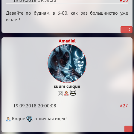
19.09.2018 19:58:26
#26
Re:
Давайте по будням, в 6-00, как раз большинство уже
Обсуждение
встает!
X
2
Турнира
Amadiel
«Mortal
Combat»
suum cuique
10
19.09.2018 20:00:08
#27
Re:
Rogue
, отличная идея!
Обсуждение