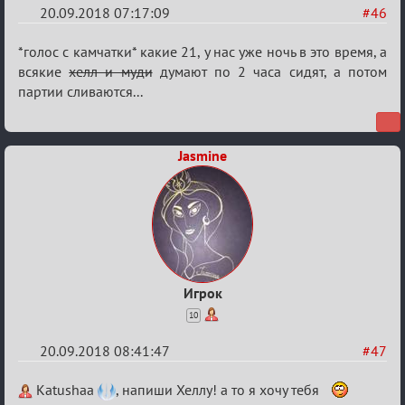
20.09.2018 07:17:09
#46
Re:
*голос с камчатки* какие 21, у нас уже ночь в это время, а
Обсуждение
всякие
хелл и муди
думают по 2 часа сидят, а потом
партии сливаются...
X
Турнира
«Mortal
Jasmine
Combat»
Игрок
10
20.09.2018 08:41:47
#47
Re:
Katushaa
, напиши Хеллу! а то я хочу тебя