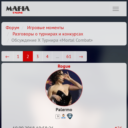
Показ
навиг
Форум
Игровые моменты
Разговоры о турнирах и конкурсах
Обсуждение X Турнира «Mortal Combat»
←
1
2
3
4
…
61
→
Rogue
Palermo
9