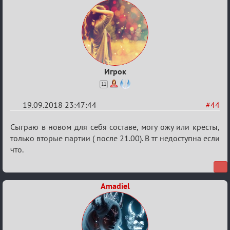
Игрок
11
19.09.2018 23:47:44
#44
Re:
Сыграю в новом для себя составе, могу ожу или кресты,
Обсуждение
только вторые партии ( после 21.00). В тг недоступна если
что.
X
Турнира
«Mortal
Amadiel
Combat»