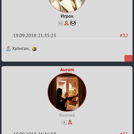
Игрок
11
19.09.2018 21:35:23
#32
Re:
Хулиган,
Обсуждение
X
Aurum
Турнира
«Mortal
Combat»
Banned
6