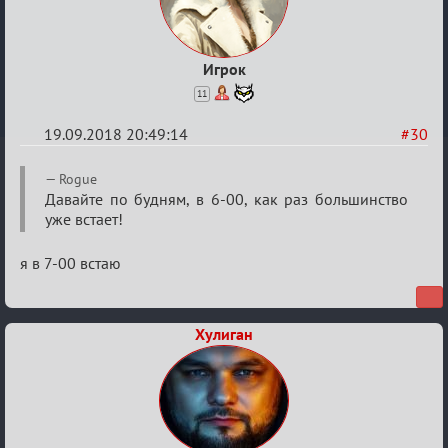
Игрок
11
19.09.2018 20:49:14
#30
Re:
Rogue
Обсуждение
Давайте по будням, в 6-00, как раз большинство
уже встает!
X
Турнира
я в 7-00 встаю
«Mortal
Combat»
Хулиган