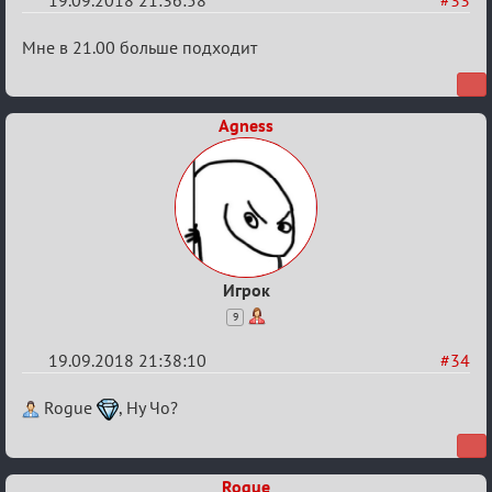
19.09.2018 21:36:58
#33
Re:
Мне в 21.00 больше подходит
Обсуждение
X
Agness
Турнира
«Mortal
Combat»
Игрок
9
19.09.2018 21:38:10
#34
Re:
Rogue
, Ну Чо?
Обсуждение
X
Rogue