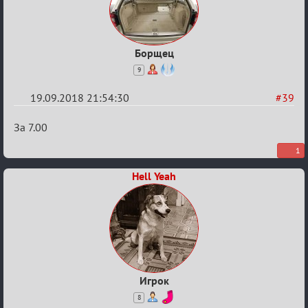
Combat»
Борщец
9
19.09.2018 21:54:30
#39
Re:
За 7.00
Обсуждение
1
X
Hell Yeah
Турнира
«Mortal
Combat»
Игрок
8