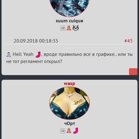
suum cuique
10
20.09.2018 00:18:35
#45
Re:
Hell Yeah
, вроде правильно все в графике.. или ты
Обсуждение
не тот регламент открыл?
X
Турнира
wasp
«Mortal
Combat»
чОрт
10