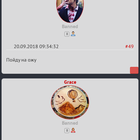
Banned
8
20.09.2018 09:34:32
#49
Re:
Пойду на ожу
Обсуждение
X
Grace
Турнира
«Mortal
Combat»
Banned
8