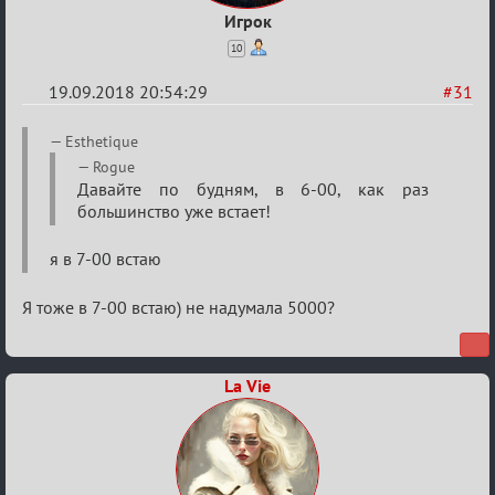
Игрок
10
19.09.2018 20:54:29
#31
Re:
Esthetique
Обсуждение
Rogue
Давайте по будням, в 6-00, как раз
X
большинство уже встает!
Турнира
«Mortal
я в 7-00 встаю
Combat»
Я тоже в 7-00 встаю) не надумала 5000?
La Vie