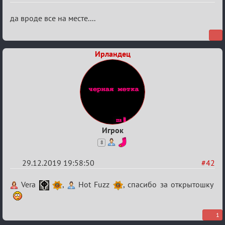
Re:
да вроде все на месте....
Обсуждение
Охоты
Ирландец
за
скальпами
Игрок
8
29.12.2019 19:58:50
#42
Re:
Vera
,
Hot Fuzz
, спасибо за открытошку
Обсуждение
Охоты
1
за