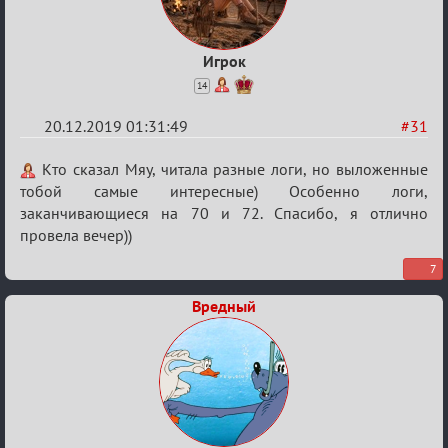
Игрок
14
20.12.2019 01:31:49
#31
Re:
Кто сказал Мяу, читала разные логи, но выложенные
Обсуждение
тобой самые интересные) Особенно логи,
заканчивающиеся на 70 и 72. Спасибо, я отлично
Охоты
провела вечер))
за
скальпами
7
Вредный