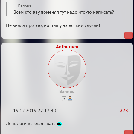
Re:
Каприз
Обсуждение
Всем кто аву поменял тут надо что-то написать?
Охоты
Не знала про это, но пишу на всякий случай!
за
скальпами
Anthurium
Banned
9
19.12.2019 22:17:40
#28
Re:
Лень логи выкладывать
Обсуждение