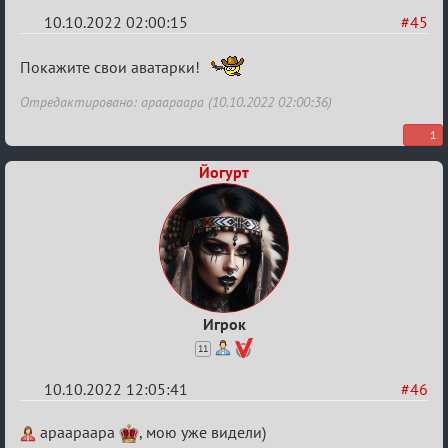
10.10.2022 02:00:15
#45
Re:
Покажите свои аватарки!
Обсуждение
Отредактировано: apaapaapa (10.10.2022 02:00:36)
Охоты
1
за
скальпами
Йогурт
Игрок
11
10.10.2022 12:05:41
#46
Re:
apaapaapa
, мою уже видели)