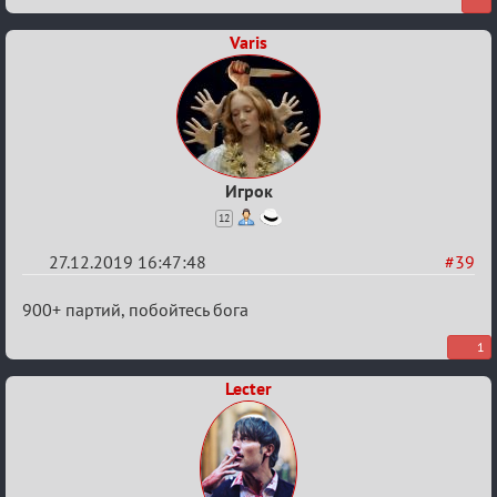
Охоты
Varis
за
скальпами
Игрок
12
27.12.2019 16:47:48
#39
Re:
900+ партий, побойтесь бога
Обсуждение
1
Охоты
Lecter
за
скальпами