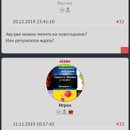
Banned
13
20.12.2019 23:41:10
#32
Re:
Аву уже можно менять на новогоднюю?
Обсуждение
Или результатов ждать?
Охоты
за
olsen
скальпами
Игрок
12
21.12.2019 10:57:45
#33