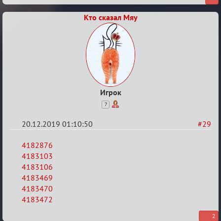
Охоты
Кто сказал Мяу
за
скальпами
Игрок
7
20.12.2019 01:10:50
#29
Re:
4182876
Обсуждение
4183103
4183106
Охоты
4183469
за
4183470
скальпами
4183472
2