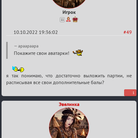
Игрок
11
10.10.2022 19:36:02
#49
Re:
apaapaapa
Обсуждение
Покажите свои аватарки!
Охоты
за
я так понимаю, что достаточно выложить партии, не
скальпами
расписывая все свои дополнительные балы?
1
Эвелинка