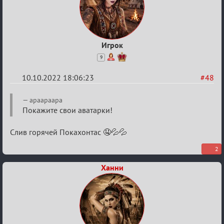
Игрок
9
10.10.2022 18:06:23
#48
Re:
apaapaapa
Обсуждение
Покажите свои аватарки!
Охоты
Слив горячей Покахонтас 🤤💦💦
за
скальпами
2
Ханни