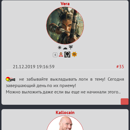
Vera
☀ ☁ ☔
6
21.12.2019 19:16:59
#35
Re:
не забывайте выкладывать логи в тему! Сегодня
Обсуждение
завершающий день по их приему!
Можно выложить даже если вы еще не начинали этого..
Охоты
за
скальпами
Kallocain