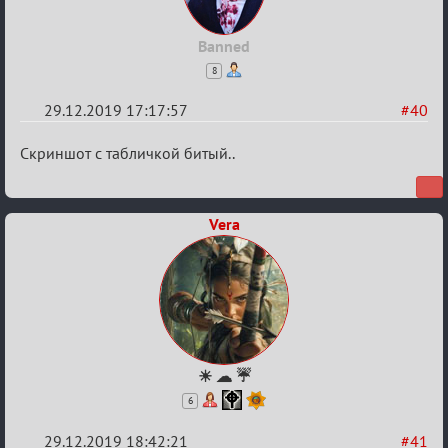
Banned
8
29.12.2019 17:17:57
#40
Re:
Скриншот с табличкой битый..
Обсуждение
Охоты
Vera
за
скальпами
☀ ☁ ☔
6
29.12.2019 18:42:21
#41