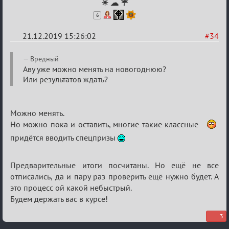
☀ ☁ ☔
6
21.12.2019 15:26:02
#34
Re:
Вредный
Обсуждение
Аву уже можно менять на новогоднюю?
Или результатов ждать?
Охоты
за
скальпами
Можно менять.
Но можно пока и оставить, многие такие классные
придётся вводить спецпризы
Предварительные итоги посчитаны. Но ещё не все
отписались, да и пару раз проверить ещё нужно будет. А
это процесс ой какой небыстрый.
Будем держать вас в курсе!
3