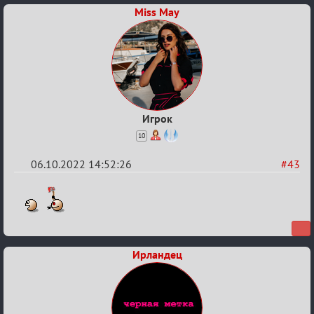
Miss May
скальпами
Игрок
10
06.10.2022 14:52:26
#43
Re:
Обсуждение
Охоты
за
Ирландец
скальпами