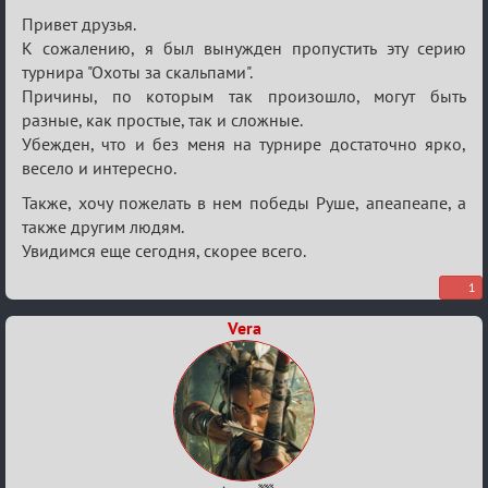
Re:
Привет друзья.
Обсуждение
К сожалению, я был вынужден пропустить эту серию
турнира "Охоты за скальпами".
Охоты
Причины, по которым так произошло, могут быть
за
разные, как простые, так и сложные.
скальпами
Убежден, что и без меня на турнире достаточно ярко,
весело и интересно.
Также, хочу пожелать в нем победы Руше, апеапеапе, а
также другим людям.
Увидимся еще сегодня, скорее всего.
1
Vera