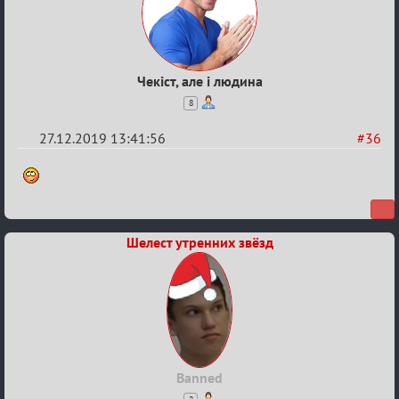
Чекіст, але і людина
8
27.12.2019 13:41:56
#36
Re:
Обсуждение
Охоты
за
Шелест утренних звёзд
скальпами
Banned