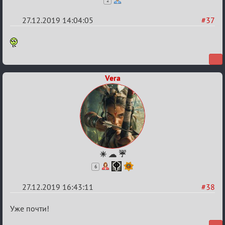
2
27.12.2019 14:04:05
#37
Re:
Обсуждение
Охоты
Vera
за
скальпами
☀ ☁ ☔
6
27.12.2019 16:43:11
#38
Re:
Уже почти!
Обсуждение