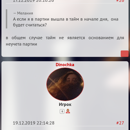
17.12.2019 20:10:26
#26
Re:
Мелания
Обсуждение
А если я в партии вышла в тайм в начале дня, она
будет считаться?
Охоты
за
в общем случае тайм не является основанием для
скальпами
неучета партии
Dinochka
Игрок
6
19.12.2019 22:14:28
#27