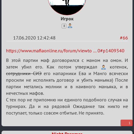
Игрок
8
17.06.2020 12:42:48
#66
Re:
https://www.mafiaonline.ru/forum/viewto … 0#p1409340
Семейный
В этой партии маф договорился с маном на омон. И
кубок
затем убил его. Как потом утверждал
котенок,
сотрудники СИЭ
его напарники Ева и Манго всячески
просили не исполнять договор и убить маньяка) После
партии метались молнии и в наивного маньяка, и в
нечестных мафов.
С тех пор не припомню ни единого подобного случая на
турнирах. Да и на рядовой Ожиданке так никто не
поступает, только совсем отбитые. Не принято.
1