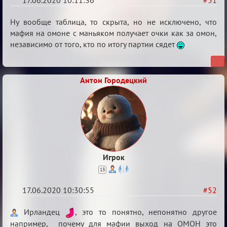
17.06.2020 10:11:36
#51
Re:
Ну вообще таблица, то скрыта, но не исключено, что
Семейный
мафия на омоне с маньяком получает очки как за омон,
независимо от того, кто по итогу партии сядет
кубок
Антон Городецкий
Игрок
13
17.06.2020 10:30:55
#52
Re:
Ирландец
, это то понятно, непонятно другое
Семейный
например, почему для мафии выход на ОМОН это