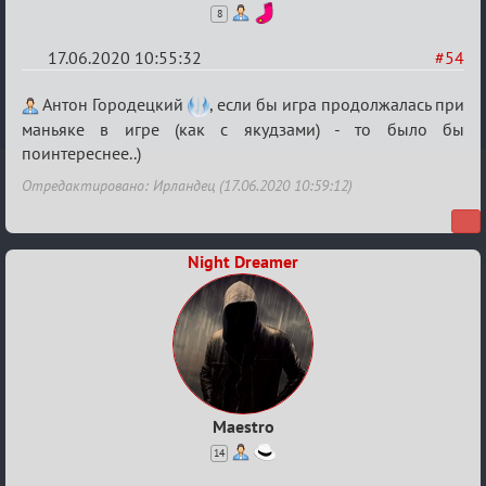
8
17.06.2020 10:55:32
#54
Re:
Антон Городецкий
, если бы игра продолжалась при
Семейный
маньяке в игре (как с якудзами) - то было бы
поинтереснее..)
кубок
Отредактировано: Ирландец (17.06.2020 10:59:12)
Night Dreamer
Maestro
14