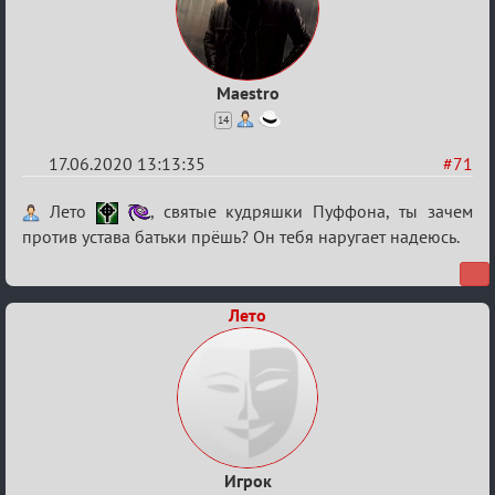
Maestro
14
17.06.2020 13:13:35
#71
Re:
Лето
, святые кудряшки Пуффона, ты зачем
Семейный
против устава батьки прёшь? Он тебя наругает надеюсь.
кубок
Лето
Игрок