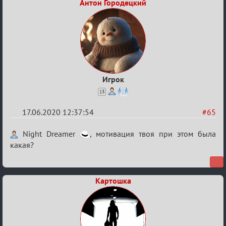
Антон Городецкий
Игрок
13
17.06.2020 12:37:54
#65
Re:
Night Dreamer
, мотивация твоя при этом была
Семейный
какая?
кубок
Картошка