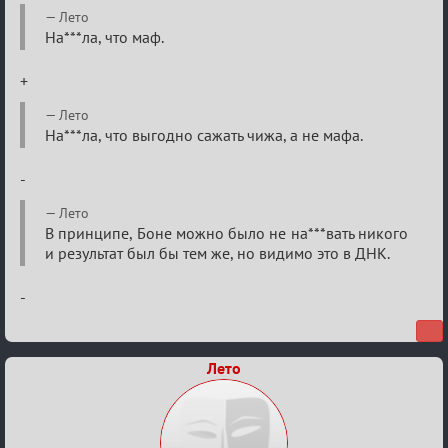
Re:
Лето
Семейный
На***ла, что маф.
кубок
+
Лето
На***ла, что выгодно сажать чижа, а не мафа.
-
Лето
В принципе, Боне можно было не на***вать никого
и результат был бы тем же, но видимо это в ДНК.
-
Лето