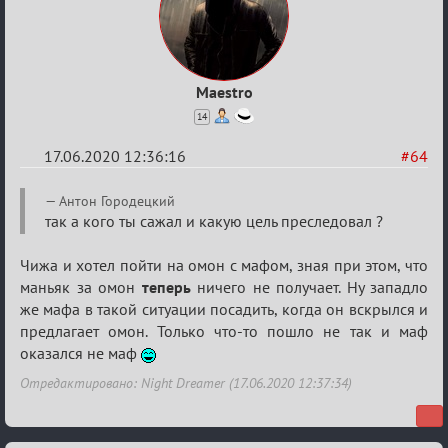
Maestro
14
17.06.2020 12:36:16
#64
Re:
Антон Городецкий
Семейный
так а кого ты сажал и какую цель преследовал ?
кубок
Чижа и хотел пойти на омон с мафом, зная при этом, что
маньяк за омон
теперь
ничего не получает. Ну западло
же мафа в такой ситуации посадить, когда он вскрылся и
предлагает омон. Только что-то пошло не так и маф
оказался не маф
Отредактировано: Night Dreamer (17.06.2020 12:37:34)