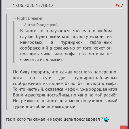
17.06.2020 12:18:12
#62
Re:
Night Dreamer
Семейный
Антон Городецкий
В итоге то, получается, что ман в любом
кубок
случае будет выбирать посадку исходя из
неигровых, а турнирно- табличных
соображений (независимо от того, хочет он
посадить чижа или мафа, его мотивы не
являются игровыми).
Не буду говорить, что сажал честного намеренно,
хотя по сути для турнирно-табличных
соображений выгоднее было бы посадить мафа.
То что честный, оказался мафом, уже хорошая игра
Бони и растерянность Лисы, но явно не мой расчёт.
Но результат в итоге для меня получился самый
турнирно-таблично-выгодный.
так а кого ты сажал и какую цель преследовал ?