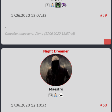
8
17.06.2020 12:07:32
#59
Re:
.
Семейный
Отредактировано: Лето (17.06.2020 12:07:46)
кубок
Night Dreamer
Maestro
14
17.06.2020 12:10:33
#60