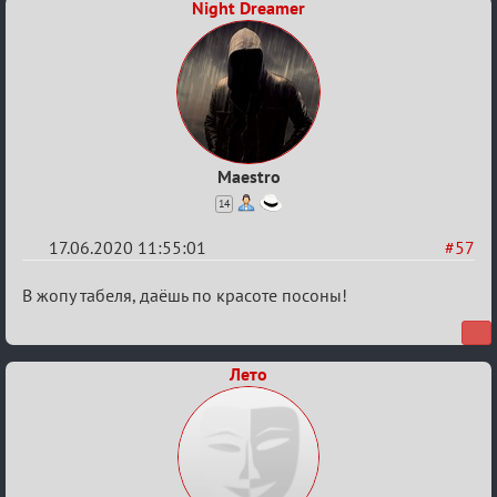
Night Dreamer
Maestro
14
17.06.2020 11:55:01
#57
Re:
В жопу табеля, даёшь по красоте посоны!
Семейный
кубок
Лето