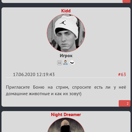
Kidd
Игрок
11
17.06.2020 12:19:43
#63
Re:
Пригласите Боню на стрим, спросите есть ли у неё
Семейный
домашние животные и как их зовут)
кубок
2
Night Dreamer