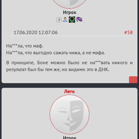
Игрок
8
17.06.2020 12:07:06
#58
Re:
На***ла, что маф.
Семейный
На***ла, что выгодно сажать чижа, а не мафа.
кубок
В принципе, Боне можно было не на***вать никого и
результат был бы тем же, но видимо это в ДНК.
Лето
Игрок