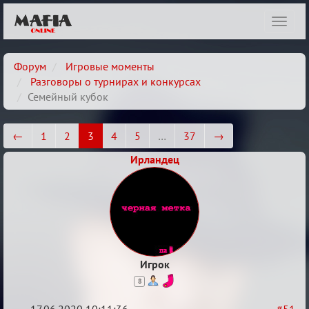
Показ
навиг
Форум
Игровые моменты
Разговоры о турнирах и конкурсах
Семейный кубок
←
1
2
3
4
5
…
37
→
Ирландец
Игрок
8