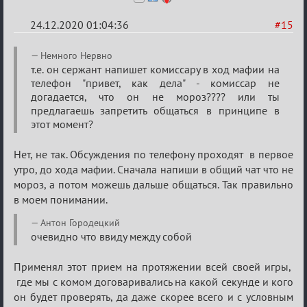
24.12.2020 01:04:36
#15
Re:
Немного Нервно
Ценная
т.е. он сержант напишет комиссару в ход мафии на
телефон "привет, как дела" - комиссар не
игровая
догадается, что он не мороз???? или ты
информация
предлагаешь запретить общаться в принципе в
этот момент?
Нет, не так. Обсуждения по телефону проходят в первое
утро, до хода мафии. Сначала напиши в общий чат что не
мороз, а потом можешь дальше общаться. Так правильно
в моем понимании.
Антон Городецкий
очевидно что ввиду между собой
Применял этот прием на протяжении всей своей игры,
где мы с комом договаривались на какой секунде и кого
он будет проверять, да даже скорее всего и с условным