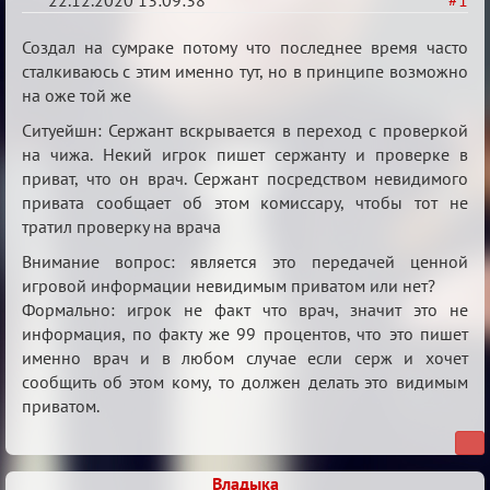
22.12.2020 13:09:38
#1
Ценная
Создал на сумраке потому что последнее время часто
игровая
сталкиваюсь с этим именно тут, но в принципе возможно
на оже той же
информация
Ситуейшн: Сержант вскрывается в переход с проверкой
на чижа. Некий игрок пишет сержанту и проверке в
приват, что он врач. Сержант посредством невидимого
привата сообщает об этом комиссару, чтобы тот не
тратил проверку на врача
Внимание вопрос: является это передачей ценной
игровой информации невидимым приватом или нет?
Формально: игрок не факт что врач, значит это не
информация, по факту же 99 процентов, что это пишет
именно врач и в любом случае если серж и хочет
сообщить об этом кому, то должен делать это видимым
приватом.
Владыка