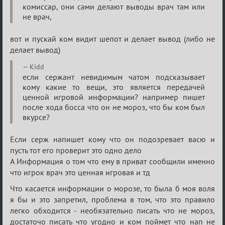
комиссар, они сами делают выводы врач там или
игровая
не врач,
информация
вот и пускай ком видит шепот и делает вывод (либо не
делает вывод)
Kidd
если сержант невидимым чатом подсказывает
кому какие то вещи, это является передачей
ценной игровой информации? например пишет
после хода босса что он не мороз, что бы ком был
вкурсе?
Если серж напишет кому что он подозревает васю и
пусть тот его проверит это одно дело
А Информация о том что ему в приват сообщили именно
что игрок врач это ценная игровая и тд
Что касается информации о морозе, то была б моя воля
я бы и это запретил, проблема в том, что это правило
легко обходится - необязательно писать что не мороз,
достаточо писать что угодно и ком поймет что нап не