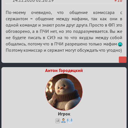
24.12.2020 02:20:19
#16
Re:
По-моему очевидно, что общение комиссара с
Ценная
сержантом = общение между мафами, так как они в
одной команде и знают роли друг друга. Просто в ФП это
игровая
обговорено, а в ПЧИ нет, но это подразумевается. Вы же
информация
не будете писать в СИЭ на то что якудзы между собой
общались, потому что в ПЧИ разрешено только мафам
Поэтому комиссар и сержант могут обсуждать что угодно)
Антон Городецкий
Игрок
13