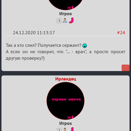
Игрок
8
24.12.2020 11:13:17
#24
Re:
Так а кто слил? Получается сержант?
Ценная
А если он не говорит, что "... - врач", а просто просит
другую проверку?)
игровая
информация
Ирландец
Игрок
8