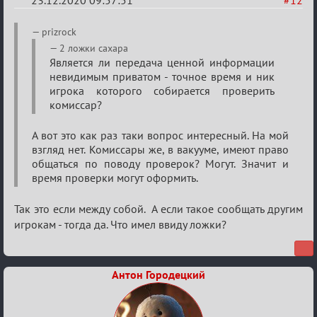
23.12.2020 09:57:51
#12
Re:
prizrock
Ценная
2 ложки сахара
Является ли передача ценной информации
игровая
невидимым приватом - точное время и ник
информация
игрока которого собирается проверить
комиссар?
А вот это как раз таки вопрос интересный. На мой
взгляд нет. Комиссары же, в вакууме, имеют право
общаться по поводу проверок? Могут. Значит и
время проверки могут оформить.
Так это если между собой. А если такое сообщать другим
игрокам - тогда да. Что имел ввиду ложки?
Антон Городецкий