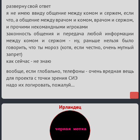
Re:
разверну свой ответ
Ценная
я не имею ввиду общение между комом и сержем, если
что, а общение между врачом и комом, врачом и сержом,
игровая
и прочими некомандными игроками
информация
законность общения и передача любой информации
между комом и сержом - ну, раньше нельзя было
говорить, что ты мороз (хотя, если честно, очень мутный
запрет)
как сейчас - не знаю
вообще, если глобально, телефоны - очень вредная вещь
для проекта с точки зрения СИЭ
надо их логировать, пожалуй...
Ирландец