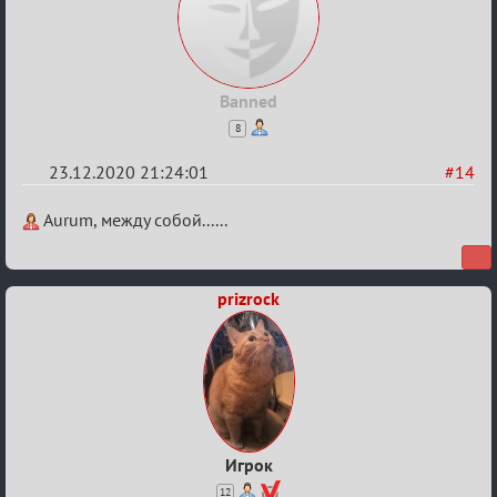
Banned
8
23.12.2020 21:24:01
#14
Re:
Aurum, между собой......
Ценная
игровая
prizrock
информация
Игрок
12