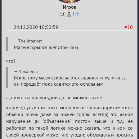
Игрок
13
24.12.2020 10:52:59
#20
Re:
The Internet
Ценная
Мафу вскрылся шёпотом ком
игровая
что?
информация
Ирландец
Вскрытому мафу вскрываются адвокат и хулиган, а
он передаёт пока садится это остальным
а, ну вот на правосудии да, возможно такое
короче, суть в том, что с моей точки зрения (притом что я
обычно очень даже за чижей топлю всегда) это явное
нарушение (и "объяснение" постом выше и т.д. не
работает, по такой логике можно сказать, что и ком со
своей проверкой может что угодно обсуждать и просить