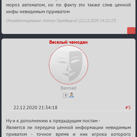
мороз автоматом, но по факту это также слив ценной
инфы невидимым прриватом
Отредактировано: Антон Городецкий (22.12.2020 14:22:27)
Веселый чемодан
Banned
8
22.12.2020 21:34:18
#5
Re:
Ну и к дополнению к предыдущим постам -
Ценная
Является ли передача ценной информации невидимым
приватом - точное время и ник игрока которого
игровая