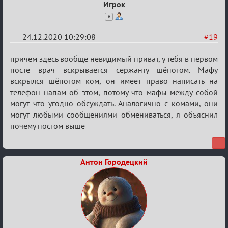
Игрок
6
24.12.2020 10:29:08
#19
Re:
причем здесь вообще невидимый приват, у тебя в первом
Ценная
посте врач вскрывается сержанту шёпотом. Мафу
вскрылся шёпотом ком, он имеет право написать на
игровая
телефон напам об этом, потому что мафы между собой
информация
могут что угодно обсуждать. Аналогично с комами, они
могут любыми сообщениями обмениваться, я объяснил
почему постом выше
Антон Городецкий