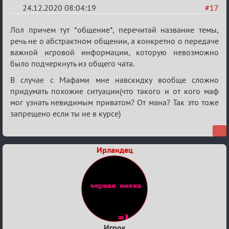
24.12.2020 08:04:19
#17
Re:
Лол причем тут *общение*, перечитай название темы,
Ценная
речь не о абстрактном общении, а конкретно о передаче
важной игровой информации, которую невозможно
игровая
было подчеркнуть из общего чата.
информация
В случае с Мафами мне навскидку вообще сложно
придумать похожие ситуации(что такого и от кого маф
мог узнать невидимым приватом? От мана? Так это тоже
запрещено если ты не в курсе)
Ирландец
Игрок