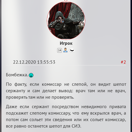
Игрок
14
22.12.2020 13:55:53
#2
Re:
Бомбежка.
Ценная
По факту, если комиссар не слепой, он видит шепот
игровая
сержанту и сам делает вывод: врач там или не врач,
информация
проверять там или не проверять.
Даже если сержант посредством невидимого привата
подскажет слепому комиссару, что ему вскрылся врач, а
потом сам сольет эти сведения или их сольет комиссар,
все равно останется шепот для СИЭ.