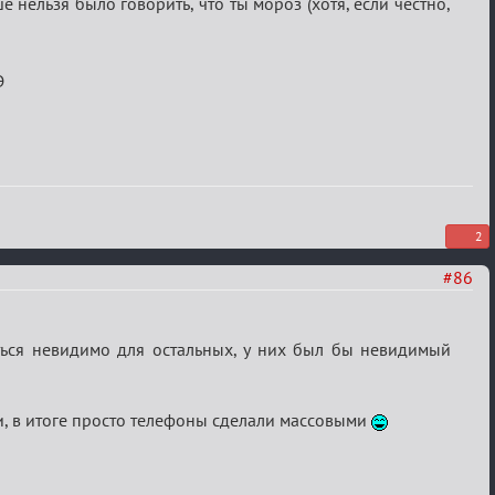
нельзя было говорить, что ты мороз (хотя, если честно,
Э
2
#86
ться невидимо для остальных, у них был бы невидимый
ки, в итоге просто телефоны сделали массовыми