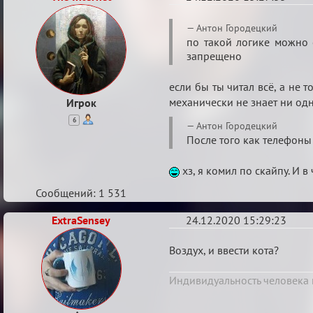
Re:
Антон Городецкий
Ценная
по такой логике можно с
запрещено
игровая
информация
если бы ты читал всё, а не 
механически не знает ни одн
Игрок
6
Антон Городецкий
После того как телефон
хз, я комил по скайпу. И 
Сообщений: 1 531
ExtraSensey
24.12.2020 15:29:23
Re:
Воздух, и ввести кота?
Ценная
Индивидуальность человека и
игровая
информация