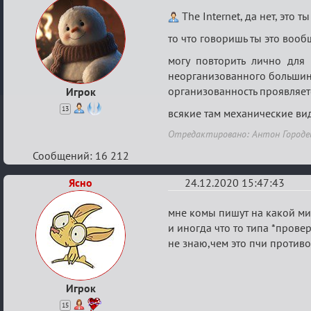
Re:
The Internet, да нет, это т
Ценная
то что говоришь ты это вооб
игровая
могу повторить лично для 
информация
неорганизованного большин
организованность проявляет
Игрок
13
всякие там механические ви
Отредактировано: Антон Городецк
Сообщений: 16 212
Ясно
24.12.2020 15:47:43
Re:
мне комы пишут на какой м
Ценная
и иногда что то типа *прове
не знаю,чем это пчи противо
игровая
информация
Игрок
15