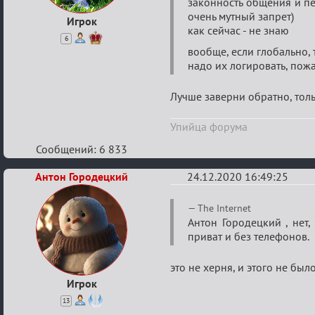
законность общения и пе
очень мутный запрет)
Игрок
как сейчас - не знаю
6
вообще, если глобально,
надо их логировать, пожа
Лучше заверни обратно, толь
Упийца форума
Сообщений: 6 833
Антон Городецкий
24.12.2020 16:49:25
Re:
The Internet
Ценная
Антон Городецкий , нет
приват и без телефонов.
игровая
информация
это не херня, и этого не бы
Игрок
13