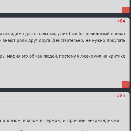
#84
ься невидимо для остальных, у них был бы невидимый приват
и знают роли друг друга. Действительно, не нужно покупать
 игры мафия это обман людей, поэтому я лжекомил на критике
#85
м и комом, врачом и сержом, и прочими некомандными