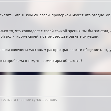
казать, что и ком со своей проверкой может что угодно обс
только то, что совпадает с твоей точкой зрения, ты бы заметил
ой роли, кроме своей, поэтому это две разные ситуации.
ы стали явлением массовым распространилось и общение межд
в чем проблема в том, что комиссары общаются?
 есть его главное сумасшествие.