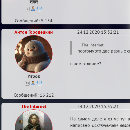
शंकर
8
Сообщений: 5 154
Антон Городецкий
24.12.2020 15:32:21
Re:
The Internet
Ценная
поэтому это две разные с
игровая
в чем отличие?
информация
Игрок
13
Сообщений: 16 212
The Internet
24.12.2020 15:35:21
Re:
На самом деле я хз че тут
Ценная
написано
исключением явля