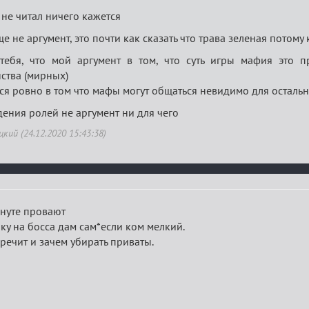
ы не читал ничего кажется
ще не аргумент, это почти как сказать что трава зеленая пото
тебя, что мой аргумент в том, что суть игры мафия это 
ства (мирных)
ся ровно в том что мафы могут общаться невидимо для осталь
дения ролей не аргумент ни для чего
ий (24.12.2020 15:43:38)
инуте провают
рку на босса дам сам*если ком мелкий.
речит и зачем убирать приваты.