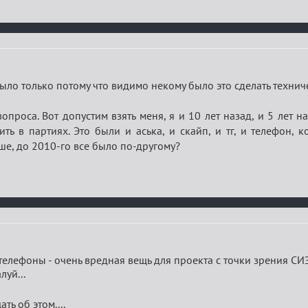
 было только потому что видимо некому было это сделать техни
проса. Вот допустим взять меня, я и 10 лет назад, и 5 лет н
ить в партиях. Это были и аська, и скайп, и тг, и телефон, 
ше, до 2010-го все было по-другому?
 телефоны - очень вредная вещь для проекта с точки зрения СИ
луй...
ть об этом....