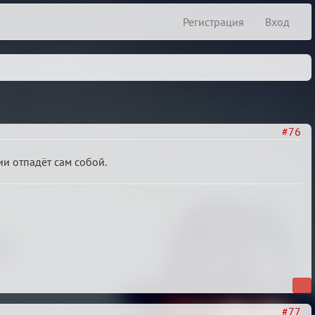
Регистрация
Вход
#76
ии отпадёт сам собой.
#77