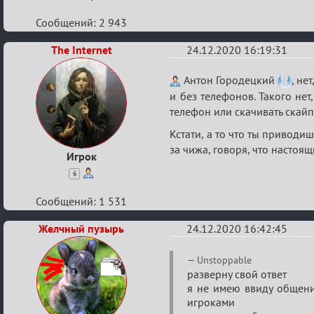
Сообщений: 2 943
The Internet
24.12.2020 16:19:31
Re:
Антон Городецкий
, не
Ценная
и без телефонов. Такого нет
телефон или скачивать скайп
игровая
информация
Кстати, а то что ты приводиш
за чижа, говоря, что настоящи
Игрок
6
Сообщений: 1 531
Желчный пузырь
24.12.2020 16:42:45
Re:
Unstoppable
Ценная
разверну свой ответ
я не имею ввиду общени
игровая
игроками
информация