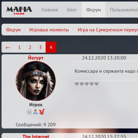
Главная
Блог
Форум
Пользовател
Форум
Игровые моменты
Игра на Сумеречном переу
←
1
2
3
4
Йогурт
24.12.2020 13:20:00
Re:
Комиссара и сержанта надо с
Ценная
🖤🖤🖤🖤🖤
игровая
информация
Игрок
11
Сообщений: 9 209
The Internet
24.12.2020 15:27:55