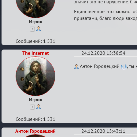
значит это не нарушение. С ч
игровая
информация
Единственное что можно об
приватами, благо люди заход
Игрок
6
Сообщений: 1 531
The Internet
24.12.2020 15:38:54
Re:
Антон Городецкий
, ты
Ценная
игровая
информация
Игрок
6
Сообщений: 1 531
Антон Городецкий
24.12.2020 15:43:11