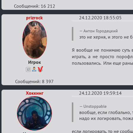
Сообщений: 16 212
prizrock
24.12.2020 18:55:05
Re:
Антон Городецкий
Ценная
это не херня, и этого не
игровая
Я вообще не понимаю суть во
информация
играть, а не просто порофл
Игрок
пользовались. Или еще рань
12
Сообщений: 8 397
Хоккинг
24.12.2020 19:59:14
Re:
Unstoppable
Ценная
вообще, если глобально,
надо их логировать, пожа
игровая
информация
если логировать, то не сообща