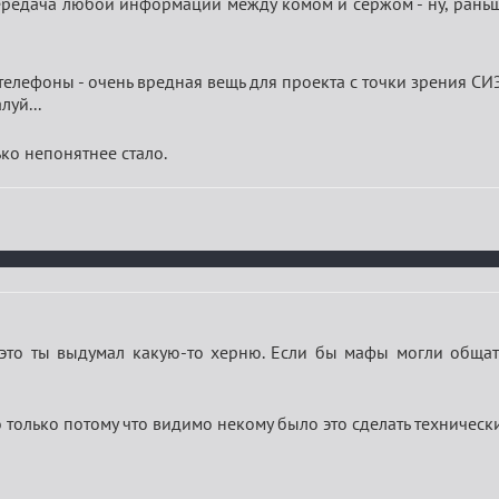
редача любой информации между комом и сержом - ну, раньше 
 телефоны - очень вредная вещь для проекта с точки зрения СИ
луй...
ко непонятнее стало.
, это ты выдумал какую-то херню. Если бы мафы могли обща
ло только потому что видимо некому было это сделать техничес