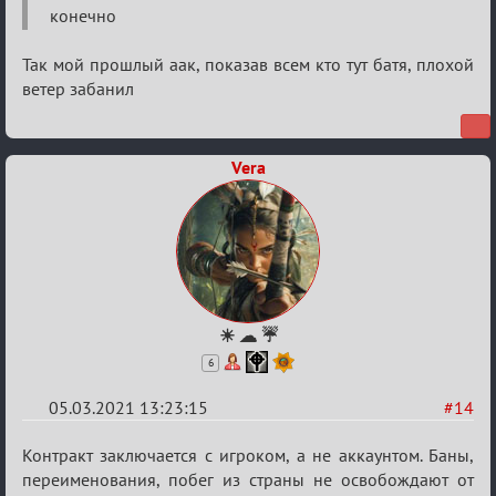
конечно
Так мой прошлый аак, показав всем кто тут батя, плохой
ветер забанил
Vera
☀ ☁ ☔
6
05.03.2021 13:23:15
#14
Re:
Контракт заключается с игроком, а не аккаунтом. Баны,
Разговоры
переименования, побег из страны не освобождают от