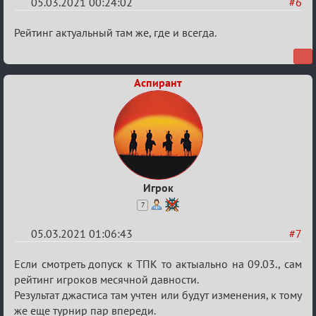
05.03.2021 00:24:02
#6
Re:
Рейтинг актуальный там же, где и всегда.
Разговоры
о
Аспирант
XIX
ТПК.
Игрок
7
05.03.2021 01:06:43
#7
Re:
Если смотреть допуск к ТПК то актыально на 09.03., сам
Разговоры
рейтинг игроков месячной давности.
Результат джастиса там учтен или будут изменения, к тому
о
же еще турнир пар впереди.