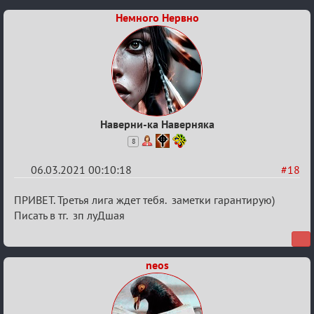
Немного Нервно
Наверни-ка Наверняка
8
06.03.2021 00:10:18
#18
Re:
ПРИВЕТ. Третья лига ждет тебя. заметки гарантирую)
Разговоры
Писать в тг. зп луДшая
о
XIX
neos
ТПК.