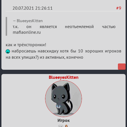
20.07.2021 21:26:11
#9
Re:
BlueeyesKitten
Обуждение
т.к. он является неотъемлемой частью
mafiaonline.ru
«Universal»
как и трёхсторонки!
набросаешь навскидку хотя бы 10 хороших игроков
на всех улицах?) из активных, конечно
BlueeyesKitten
Игрок