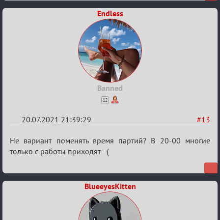
«Universal»
Endless
Banned
12
20.07.2021 21:39:29
#13
Re:
Не вариант поменять время партий? В 20-00 многие
Обуждение
только с работы приходят =(
«Universal»
BlueeyesKitten