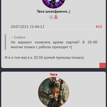
Твоя шизофрения..)
11
20.07.2021 21:44:12
#15
Re:
Endless
Обуждение
Не вариант поменять время партий? В 20-00
многие только с работы приходят =(
«Universal»
И я о том же( я к 20:30 домой прихожу только(
Vera