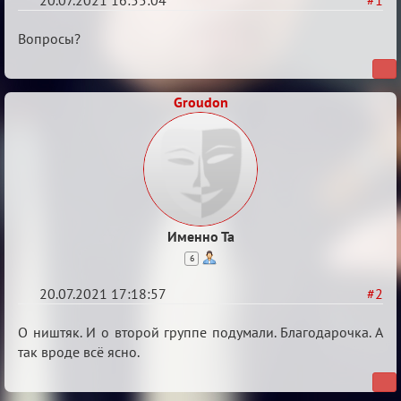
20.07.2021 16:55:04
#1
Обуждение
Вопросы?
«Universal»
Groudon
Именно Та
6
20.07.2021 17:18:57
#2
Re:
О ништяк. И о второй группе подумали. Благодарочка. А
Обуждение
так вроде всё ясно.
«Universal»