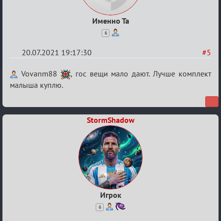
Именно Та
6
20.07.2021 19:17:30
#5
Re:
Vovanm88
, гос вещи мало дают. Лучше комплект
Обуждение
малыша куплю.
«Universal»
StormShadow
Игрок
6