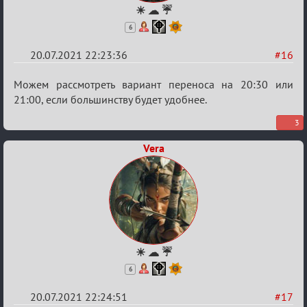
☀ ☁ ☔
6
20.07.2021 22:23:36
#16
Re:
Можем рассмотреть вариант переноса на 20:30 или
Обуждение
21:00, если большинству будет удобнее.
«Universal»
3
Vera
☀ ☁ ☔
6
20.07.2021 22:24:51
#17