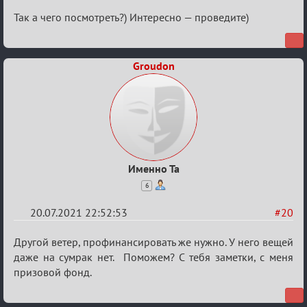
Так а чего посмотреть?) Интересно — проведите)
Groudon
Именно Та
6
20.07.2021 22:52:53
#20
Re:
Другой ветер, профинансировать же нужно. У него вещей
Обуждение
даже на сумрак нет. Поможем? С тебя заметки, с меня
призовой фонд.
«Universal»