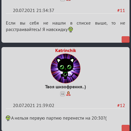
20.07.2021 21:34:37
#11
Re:
Если вы себя не нашли в списке выше, то не
Обуждение
расстраивайтесь! Я навскидку
«Universal»
Katrinchik
Твоя шизофрения..)
11
20.07.2021 21:39:02
#12
Re:
А нельзя первую партию перенести на 20:30?(
Обуждение