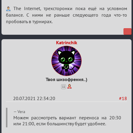
Re:
The Internet, трехсторонки пока ещё на условном
Обуждение
балансе. С ними не раньше следующего года что-то
пробовать в турнирах.
«Universal»
Katrinchik
Твоя шизофрения..)
11
20.07.2021 22:34:20
#18
Re:
Vera
Обуждение
Можем рассмотреть вариант переноса на 20:30
или 21:00, если большинству будет удобнее.
«Universal»