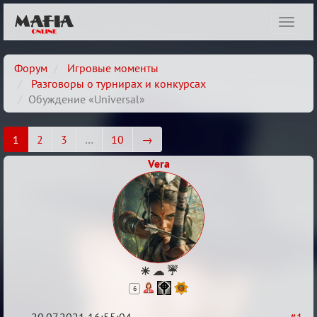
Показ
навиг
Форум
Игровые моменты
Разговоры о турнирах и конкурсах
Обуждение «Universal»
1
2
3
…
10
→
Vera
☀ ☁ ☔
6