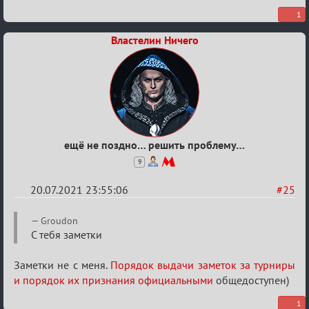
1
Властелин Ничего
ещё не поздно… решить проблему…
9
20.07.2021 23:55:06
#25
Re:
Groudon
Обуждение
С тебя заметки
«Universal»
Заметки не с меня.
Порядок выдачи заметок за турниры
и порядок их признания официальными
общедоступен)
1