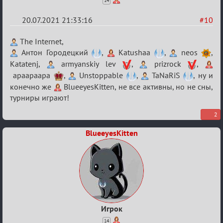
14
20.07.2021 21:33:16
#10
Re:
The Internet,
Обуждение
Антон Городецкий
,
Katushaa
,
neos
,
Katatenj,
armyanskiy lev
,
prizrock
,
«Universal»
apaapaapa
,
Unstoppable
,
TaNaRiS
, ну и
конечно же
BlueeyesKitten, не все активны, но не сны,
турниры играют!
2
BlueeyesKitten
Игрок
14