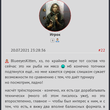
Игрок
6
20.07.2021 23:28:36
#22
Re:
BlueeyesKitten, хз, по крайней мере тот состав что
Обуждение
сейчас это ни рыба ни мясо
мб конечно топчики
подтянутся ещё.. но мне кажется сумрак слишком сужает
«Universal»
возможности по сравнению с тем, что даёт турниру
но посмотрим, ладно!
насчёт трёхсторонок - конечно, их есть где дорабатывать
технически (много об этом писалось уже), но это
второстепенно, главное — чтобы был интерес к ним, и с
тем, что есть, я вижу два вполне балансных формата. в