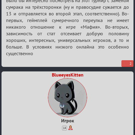
Re:
Было бы интересно посмотреть на этот турнир с заменой
Обуждение
сумрака на трёхсторонки (ну и правосудие сужается до
13 и отправляется во второй этап, соответственно). Во-
«Universal»
первых, геймплей сумеречного переулка не имеет
никакого отношение к игре «Мафия». Во-вторых,
зависимость от стат отсеивает добрую половину
хороших, интересных, универсальных игроков, а то и
больше. В условиях низкого онлайна это особенно
существенно
2
BlueeyesKitten
Игрок
14