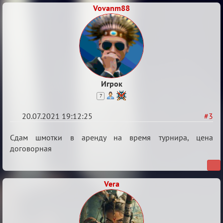
Vovanm88
Игрок
7
20.07.2021 19:12:25
#3
Re:
Сдам шмотки в аренду на время турнира, цена
Обуждение
договорная
«Universal»
Vera