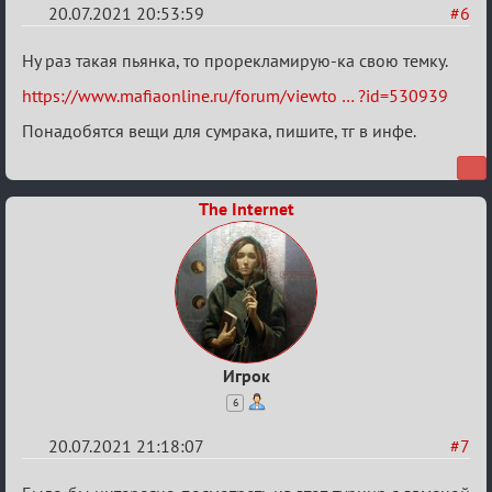
20.07.2021 20:53:59
#6
Re:
Ну раз такая пьянка, то прорекламирую-ка свою темку.
Обуждение
https://www.mafiaonline.ru/forum/viewto … ?id=530939
«Universal»
Понадобятся вещи для сумрака, пишите, тг в инфе.
The Internet
Игрок
6
20.07.2021 21:18:07
#7