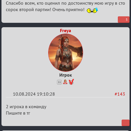
Re:
Спасибо всем, кто оценил по достоинству мою игру в сто
Waiting
сорок второй партии! Очень приятно!
XI
5
Freya
Игрок
11
10.08.2024 19:10:28
#143
Re:
2 игрока в команду
Waiting
Пишите в тг
XI