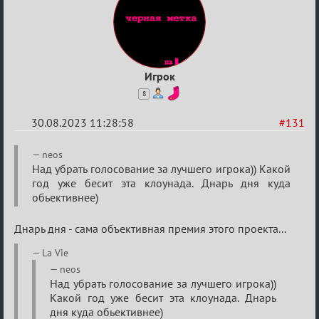
Игрок
8
30.08.2023 11:28:58
#131
Re:
neos
Waiting
Над убрать голосование за лучшего игрока)) Какой
год уже бесит эта клоунада. Днарь дня куда
XI
обьективнее)
Днарь дня - сама объективная премия этого проекта...
La Vie
neos
Над убрать голосование за лучшего игрока))
Какой год уже бесит эта клоунада. Днарь
дня куда обьективнее)