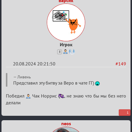
Барсик
Игрок
8
20.08.2024 20:21:50
#149
Re:
Ливень
Waiting
Представил эту битву за Веро в чате ГГ)
XI
Победил
Чак Норрис
, не знаю что бы мы без него
делали
1
neos