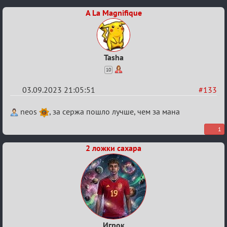
XI
A La Magnifique
Tasha
10
03.09.2023 21:05:51
#133
Re:
neos
, за сержа пошло лучше, чем за мана
Waiting
1
XI
2 ложки сахара
Игрок