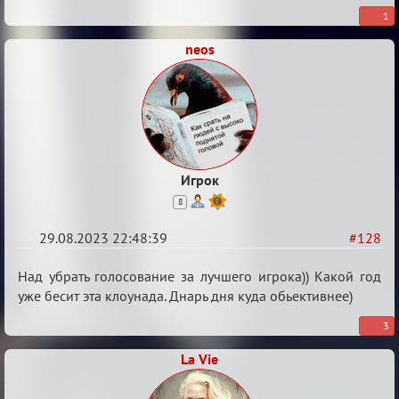
Waiting
1
XI
neos
Игрок
8
29.08.2023 22:48:39
#128
Re:
Над убрать голосование за лучшего игрока)) Какой год
Waiting
уже бесит эта клоунада. Днарь дня куда обьективнее)
XI
3
La Vie