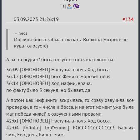
5
03.09.2023 21:26:19
#134
Re:
neos
Waiting
Инфиня босса забыла сказать Вы хоть смотрите че
куда голосуете)
XI
А ты что курил? босса не успел сказать только ты -
36:09 [ОМОНОВЕЦ] Наступила ночь. Ход босса.
36:12 [ОМОНОВЕЦ] Босс Феникс морозит neos.
36:14 [ОМОНОВЕЦ] Ход мафии, врача.
по факту было 5 секунд, но бывает, да
А потом как инфинити вскрылась, то сразу озвучила все
проверки, в том числе и босса. и на этот момент уже была
мат победа чижей с озвученными провами
42:01 [ОМОНОВЕЦ] Наступила ночь. Ход босса.
42:04 [Infinite] to[Феникс] БОСССССССССССС! Барсик
чиж, Ева дочь, Билет - чиж