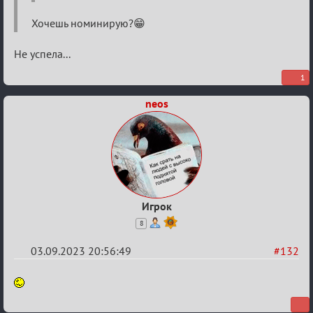
Хочешь номинирую?😁
Не успела...
1
neos
Игрок
8
03.09.2023 20:56:49
#132
Re:
Waiting