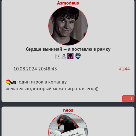
Asmodeus
Сердце вынимай — я поставлю в рамку
14
10.08.2024 20:48:43
#144
Re:
один игрок в команду
Waiting
желательно, который может играть всегда))
XI
1
neos