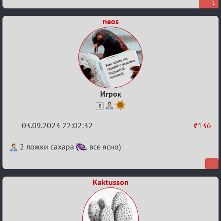
1
neos
Игрок
8
03.09.2023 22:02:32
#136
Re:
2 ложки сахара
, все ясно)
Waiting
XI
Kaktusson