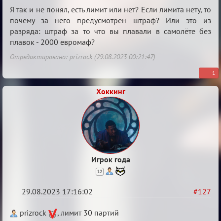
Re:
Я так и не понял, есть лимит или нет? Если лимита нету, то
Waiting
почему за него предусмотрен штраф? Или это из
разряда: штраф за то что вы плавали в самолёте без
XI
плавок - 2000 евромаф?
Отредактировано: prizrock (29.08.2023 00:21:47)
1
Хоккинг
Игрок года
12
29.08.2023 17:16:02
#127
Re:
prizrock
, лимит 30 партий