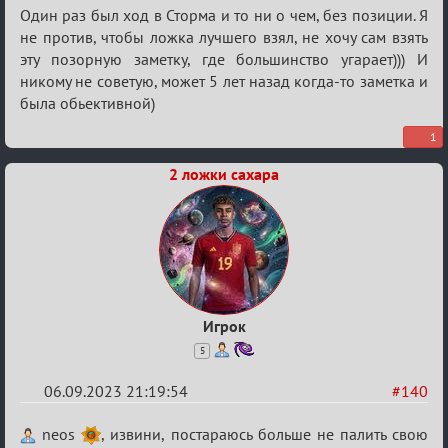
Один раз был ход в Сторма и то ни о чем, без позиции. Я
не против, чтобы ложка лучшего взял, не хочу сам взять
эту позорную заметку, где большинство угарает))) И
никому не советую, может 5 лет назад когда-то заметка и
была обьективной)
1
2 ложки сахара
Игрок
5
06.09.2023 21:19:54
#140
Re:
neos
, извини, постараюсь больше не палить свою