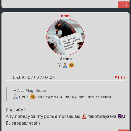
2
neos
Игрок
8
03.09.2023 22:02:03
#135
Re:
A La Magnifique
Waiting
neos
, за сержа пошло лучше, чем за мана
XI
Спасибо!
А ту победу за эту роль я посвящаю
takotorayaeva
!
Выздоравливай)