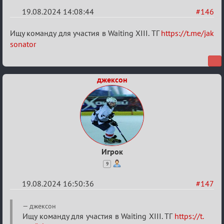
19.08.2024 14:08:44
#146
Re:
Ищу команду для участия в Waiting XIII. ТГ
https://t.me/jak
Waiting
sonator
XI
джексон
Игрок
9
19.08.2024 16:50:36
#147
Re:
джексон
Waiting
Ищу команду для участия в Waiting XIII. ТГ
https://t.