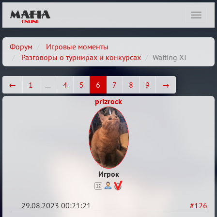
Показ
навиг
Форум
Игровые моменты
Разговоры о турнирах и конкурсах
Waiting XI
←
1
…
4
5
6
7
8
9
→
prizrock
Игрок
12
29.08.2023 00:21:21
#126