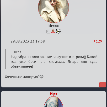
Игрок
11
29.08.2023 23:19:38
#129
Re:
neos
Waiting
Над убрать голосование за лучшего игрока)) Какой
год уже бесит эта клоунада. Днарь дня куда
XI
обьективнее)
Хочешь номинирую?😁
Hips