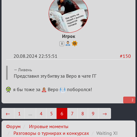
Игрок
8
20.08.2024 22:55:51
#150
Re:
Ливень
Waiting
Представил эту битву за Веро в чате ГГ
XI
я бы тоже за
Веро
поборолся!
2
←
1
…
4
5
6
7
8
9
→
Форум
Игровые моменты
Разговоры о турнирах и конкурсах
Waiting XI