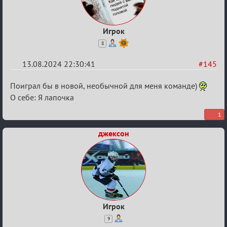
Игрок
8
13.08.2024 22:30:41
#145
Re:
Поиграл бы в новой, необычной для меня команде)
Waiting
О себе: Я лапочка
XI
1
джексон
Игрок
9