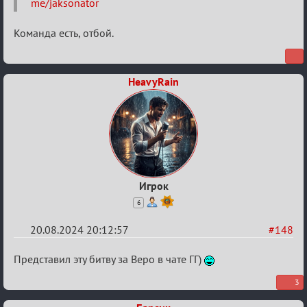
me/jaksonator
XI
Команда есть, отбой.
HeavyRain
Игрок
6
20.08.2024 20:12:57
#148
Re:
Представил эту битву за Веро в чате ГГ)
Waiting
3
XI