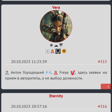
Заявки
в
Vera
Авторитеты²
☀ ☁ ☔
6
20.10.2023 11:25:39
#315
Re:
Антон Городецкий
,
Freya
, здесь заявки на
Заявки
прием в авторитеты, а не выбор должности.
в
1
Авторитеты²
Eternity
20.10.2023 20:57:16
#316