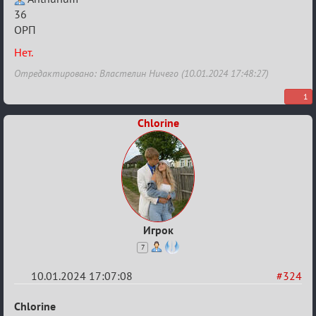
Заявки
36
ОРП
в
Авторитеты²
Нет.
Отредактировано: Властелин Ничего (10.01.2024 17:48:27)
1
Chlorine
Игрок
7
10.01.2024 17:07:08
#324
Re:
Chlorine