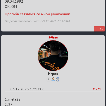
Заявки
09.04.1992
ОК, ОМ
в
Авторитеты²
Просьба связаться со мной @nnverann
Отредактировано: Vera (29.11.2023 20:37:40)
12
Effect
Игрок
8
03.12.2023 17:13:06
#321
Re:
1. mela22
Заявки
2. 27