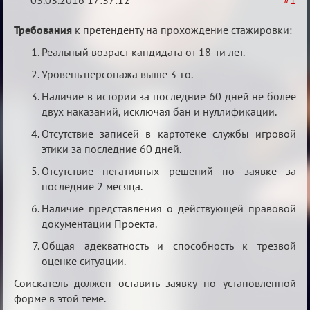
03.03.2016 17:37:12
#1
Заявки
Требования
к претенденту на прохождение стажировки:
в
Реальный возраст кандидата от 18-ти лет.
Авторитеты²
Уровень персонажа выше 3-го.
Наличие в истории за последние 60 дней не более
двух наказаний, исключая бан и нуллификации.
Отсутствие записей в картотеке службы игровой
этики за последние 60 дней.
Отсутствие негативных решений по заявке за
последние 2 месяца.
Наличие представления о действующей правовой
документации Проекта.
Общая адекватность и способность к трезвой
оценке ситуации.
Соискатель должен оставить заявку по установленной
форме в этой теме.