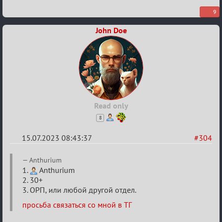
9
John Doe
Read only
8
15.07.2023 08:43:37
#304
Re:
Anthurium
Заявки
1.
Anthurium
2. 30+
в
3. ОРП, или любой другой отдел.
Авторитеты²
просьба связаться со мной в ТГ