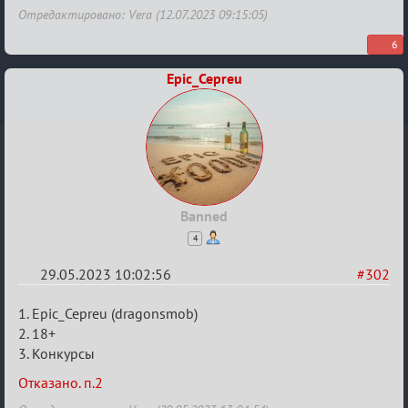
Отредактировано: Vera (12.07.2023 09:15:05)
6
Epic_Cepreu
Banned
4
29.05.2023 10:02:56
#302
Re:
1. Epic_Cepreu (dragonsmob)
Заявки
2. 18+
3. Конкурсы
в
Авторитеты²
Отказано. п.2