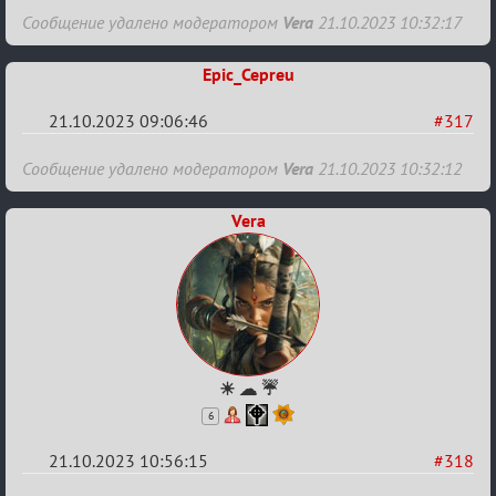
Re:
Сообщение удалено модератором
Vera
21.10.2023 10:32:17
Заявки
в
Epic_Cepreu
Авторитеты²
21.10.2023 09:06:46
#317
Re:
Сообщение удалено модератором
Vera
21.10.2023 10:32:12
Заявки
в
Vera
Авторитеты²
☀ ☁ ☔
6
21.10.2023 10:56:15
#318