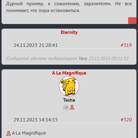
Re:
Дурной пример, к сожалению, заразителен. Не все
Заявки
понимают, что пора остановиться.
в
Авторитеты²
Eternity
24.11.2023 21:20:41
#319
Re:
Сообщение удалено модератором
Vera
25.11.2023 00:11:52
Заявки
в
A La Magnifique
Авторитеты²
Tasha
10
29.11.2023 14:14:15
#320
Re:
A La Magnifique