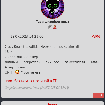
Твоя шизофрения..)
11
18.07.2023 14:26:00
#306
Re:
Crazy Brunette, Adikia, Неожиданно, Katrinchik
Заявки
18++
Фиолетовый стажер
в
Личный секретарь личного заместителя Главы
Авторитеты²
Авторитетов
ОРП
Муся ин лав!
просьба связаться со мной в ТГ
Отредактировано: Vera (24.07.2023 08:52:16)
11
Freya