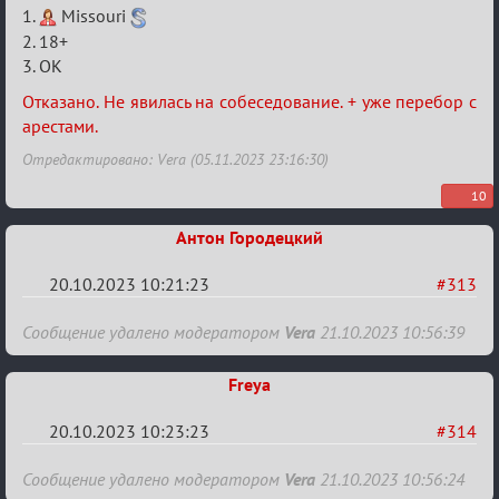
Re:
1.
Missouri
Заявки
2. 18+
3. ОК
в
Авторитеты²
Отказано. Не явилась на собеседование. + уже перебор с
арестами.
Отредактировано: Vera (05.11.2023 23:16:30)
10
Антон Городецкий
20.10.2023 10:21:23
#313
Re:
Сообщение удалено модератором
Vera
21.10.2023 10:56:39
Заявки
в
Freya
Авторитеты²
20.10.2023 10:23:23
#314
Re:
Сообщение удалено модератором
Vera
21.10.2023 10:56:24