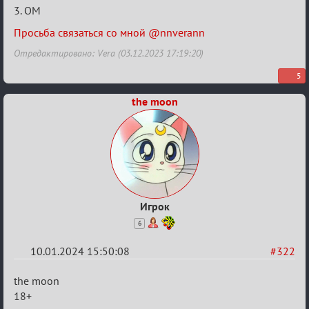
3. ОМ
в
Авторитеты²
Просьба связаться со мной @nnverann
Отредактировано: Vera (03.12.2023 17:19:20)
5
the moon
Игрок
6
10.01.2024 15:50:08
#322
Re:
the moon
Заявки
18+