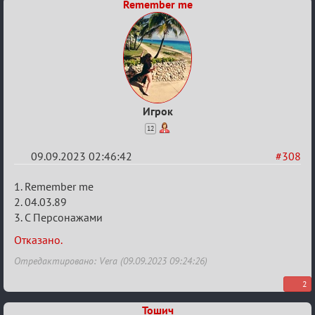
Remember me
Игрок
12
09.09.2023 02:46:42
#308
Re:
1. Remember me
Заявки
2. 04.03.89
3. С Персонажами
в
Авторитеты²
Отказано.
Отредактировано: Vera (09.09.2023 09:24:26)
2
Тошич