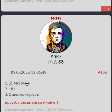
Отредактировано: Vera (29.05.2023 13:04:54)
2
McFly
Игрок
6
09.07.2023 12:05:49
#303
Re:
1.
McFly
Заявки
2. 18+
3. Отдел конкурсов
в
Авторитеты²
просьба связаться со мной в ТГ
Отредактировано: Vera (12.07.2023 09:14:51)