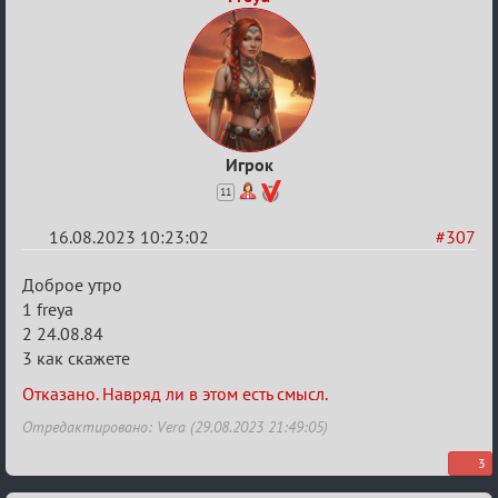
Игрок
11
16.08.2023 10:23:02
#307
Re:
Доброе утро
Заявки
1 freya
2 24.08.84
в
3 как скажете
Авторитеты²
Отказано. Навряд ли в этом есть смысл.
Отредактировано: Vera (29.08.2023 21:49:05)
3