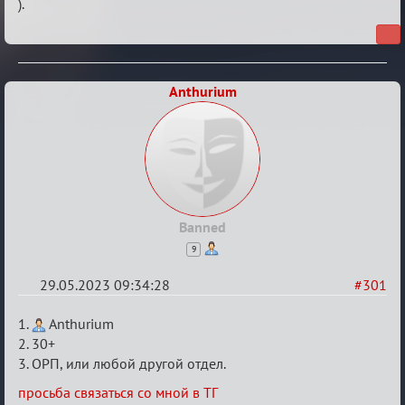
).
Anthurium
Banned
9
29.05.2023 09:34:28
#301
Re:
1.
Anthurium
Заявки
2. 30+
3. ОРП, или любой другой отдел.
в
Авторитеты²
просьба связаться со мной в ТГ