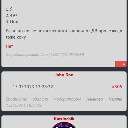
1. Я
2. 49+
3. Пох
Если это после пожизненного запрета от ДВ пролезло, я
тоже хочу
Нет
Отредактировано: Vera (15.07.2023 08:46:44)
4
John Doe
15.07.2023 12:28:22
#305
Re:
Сообщение удалено модератором
Немного Нервно
Заявки
15.07.2023 18:37:16
в
Katrinchik
Авторитеты²