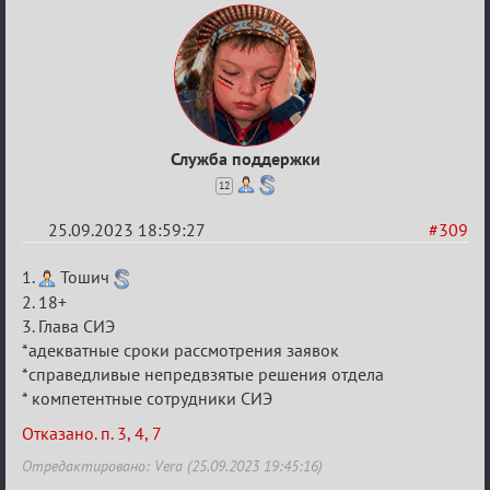
Служба поддержки
12
25.09.2023 18:59:27
#309
Re:
1.
Тошич
Заявки
2. 18+
3. Глава СИЭ
в
*адекватные сроки рассмотрения заявок
Авторитеты²
*справедливые непредвзятые решения отдела
* компетентные сотрудники СИЭ
Отказано. п. 3, 4, 7
Отредактировано: Vera (25.09.2023 19:45:16)