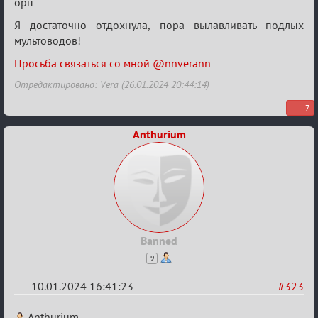
орп
в
Авторитеты²
Я достаточно отдохнула, пора вылавливать подлых
мультоводов!
Просьба связаться со мной @nnverann
Отредактировано: Vera (26.01.2024 20:44:14)
7
Anthurium
Banned
9
10.01.2024 16:41:23
#323
Re:
Anthurium