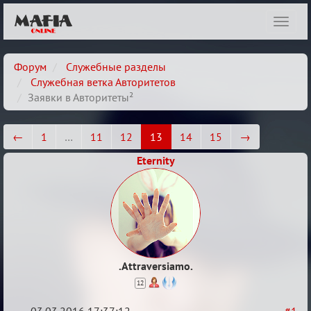
Показ
навиг
Форум
Служебные разделы
Служебная ветка Авторитетов
Заявки в Авторитеты²
←
1
…
11
12
13
14
15
→
Eternity
.Attraversiamo.
12