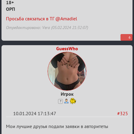
Заявки
18+
ОРП
в
Авторитеты²
Просьба связаться в ТГ @Amadiel
Отредактировано: Vera (05.02.2024 21:32:07)
6
GuessWho
Игрок
7
10.01.2024 17:13:47
#325
Re:
Мои лучшие друзья подали заявки в авторитеты