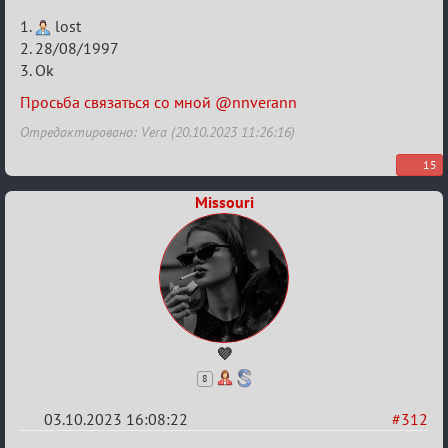
Re:
1.
lost
Заявки
2. 28/08/1997
3. Ok
в
Авторитеты²
Просьба связаться со мной @nnverann
Отредактировано: Vera (20.10.2023 11:26:16)
15
Missouri
💜
8
03.10.2023 16:08:22
#312