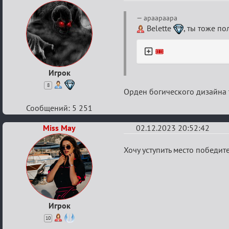
Re:
apaapaapa
Итоговый
Belette
, ты тоже по
индивидуальный
🎟️
турнир
2024
Игрок
8
Орден богического дизайна 
Сообщений: 5 251
Miss May
02.12.2023 20:52:42
Re:
Хочу уступить место победи
Итоговый
индивидуальный
турнир
2024
Игрок
10