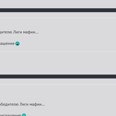
едителю Лиги мафии…
глашение
 победителю Лиги мафии…
приглашение