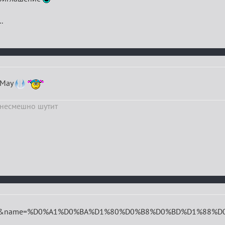
.
 May
к несмешно шутит