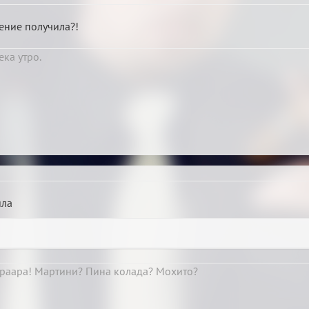
шение получила?!
ека утро.
ила
apaapa! Мартини? Пина колада? Мохито?