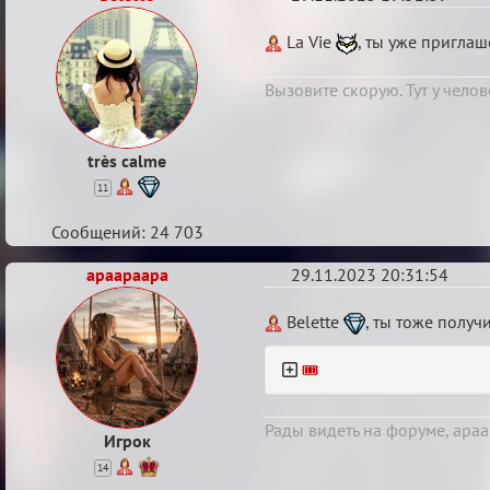
Re:
La Vie
, ты уже пригла
Итоговый
Вызовите скорую. Тут у челов
индивидуальный
турнир
2024
très calme
11
Сообщений: 24 703
apaapaapa
29.11.2023 20:31:54
Re:
Belette
, ты тоже получ
Итоговый
🎟️
индивидуальный
турнир
2024
Рады видеть на форуме, apa
Игрок
14