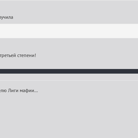
лучила
третьей степени!
телю Лиги мафии…