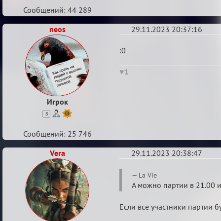
Сообщений: 44 289
neos
29.11.2023 20:37:16
Re:
:0
Итоговый
♥1
индивидуальный
турнир
2024
Игрок
8
Сообщений: 25 746
Vera
29.11.2023 20:38:47
Re:
La Vie
Итоговый
А можно партии в 21.00 и
индивидуальный
Если все участники партии бу
турнир