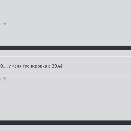
юдей…
.30…. у меня тренировка в 20.😁
юдей…