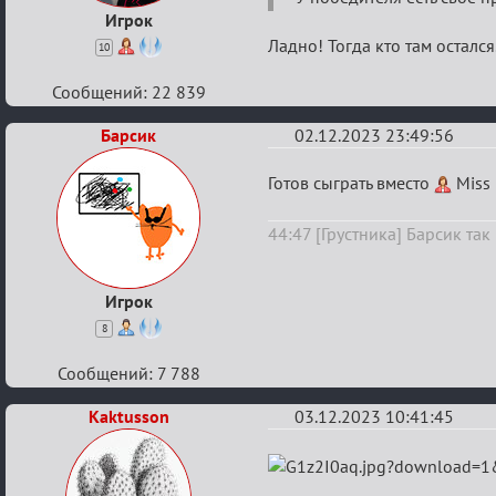
2024
Игрок
Ладно! Тогда кто там остался.
10
Сообщений: 22 839
Барсик
02.12.2023 23:49:56
Re:
Готов сыграть вместо
Miss
Итоговый
44:47 [Грустника] Барсик та
индивидуальный
турнир
2024
Игрок
8
Сообщений: 7 788
Kaktusson
03.12.2023 10:41:45
Re:
Итоговый