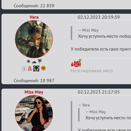
Сообщений: 22 839
Vera
02.12.2023 20:59:39
Re:
Miss May
Итоговый
Хочу уступить место поб
индивидуальный
У победителя есть свое при
турнир
2024
☀ ☁ ☔
6
Не в пирожках мясо
Сообщений: 18 987
Miss May
02.12.2023 21:17:05
Re:
Vera
Итоговый
Miss May
Хочу уступить место
индивидуальный
турнир
У победителя есть свое 