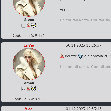
индивидуальный
Ага…
турнир
2024
Игрок
Не сжигай мосты. Сжигай л
11
Сообщений: 9 151
La Vie
30.11.2023 16:25:57
Re:
Belette
, а я против 20
Итоговый
Не сжигай мосты. Сжигай л
индивидуальный
турнир
2024
Игрок
11
Сообщений: 9 151
Vlad
01.12.2023 19:53:15