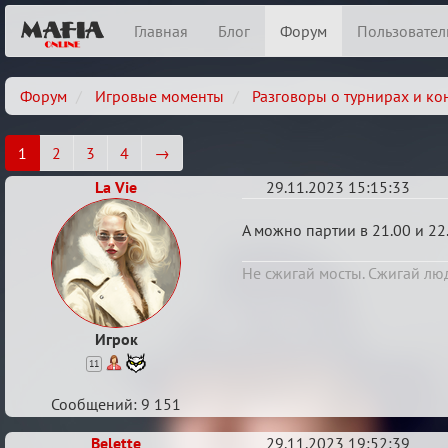
Главная
Блог
Форум
Пользовател
Форум
Игровые моменты
Разговоры о турнирах и ко
1
2
3
4
→
La Vie
29.11.2023 15:15:33
Итоговый
А можно партии в 21.00 и 22
индивидуальный
Не сжигай мосты. Сжигай л
турнир
2024
Игрок
11
Сообщений: 9 151
Belette
29.11.2023 19:52:39