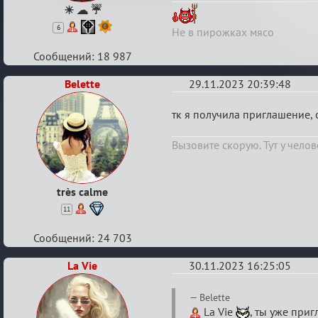
2024
☀ ☁ ☔
6
Не в пирожках мясо
Сообщений: 18 987
Belette
29.11.2023 20:39:48
Re:
тк я получила приглашение, 
Итоговый
Вызовите скорую. Тут у челов
индивидуальный
турнир
2024
très calme
11
Сообщений: 24 703
La Vie
30.11.2023 16:25:05
Re:
Belette
Итоговый
La Vie
, ты уже при