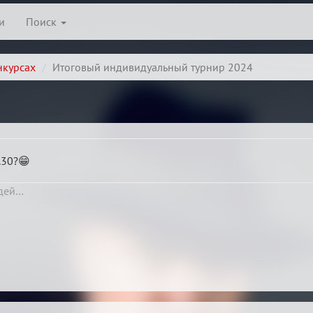
и
Поиск
нкурсах
Итоговый индивидуальный турнир 2024
.30?😁
юдей…