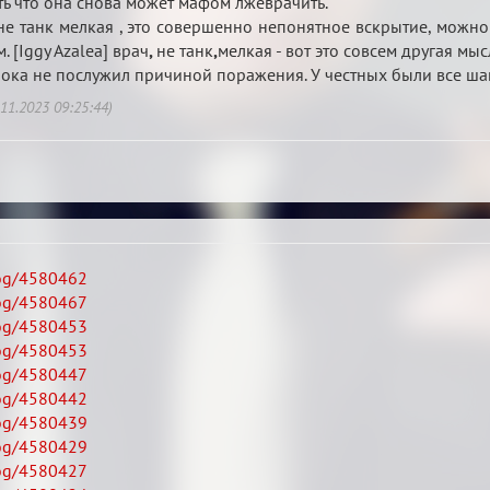
ть что она снова может мафом лжеврачить.
ч не танк мелкая , это совершенно непонятное вскрытие, можно
 [Iggy Azalea] врач
,
не танк
,
мелкая - вот это совсем другая мыс
рока не послужил причиной поражения. У честных были все ша
11.2023 09:25:44)
log/4580462
log/4580467
log/4580453
log/4580453
log/4580447
log/4580442
log/4580439
log/4580429
log/4580427