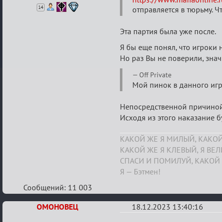
перечень
14
отправляется в тюрьму. Ч
миров,
Gover
Эта партия была уже после.
Man
Я бы еще понял, что игроки 
от
Но раз Вы не поверили, знач
19.11.2023
Off Private
Мой пинок в данного игр
Непосредственной причиной, 
Исходя из этого наказание 
КАКОЙ ЖЕ Я МИЛЫЙ, КАКОЙ
КАКОЙ ЖЕ Я КЛЕВЫЙ, Я ВЕ
СПАСИ И ПОМИЛУЙ, КАКОЙ 
Я — Бэтмен!
Сообщений: 11 003
ОМОНОВЕЦ
18.12.2023 13:40:16