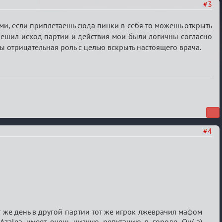
#3
ами, если приплетаешь сюда пинки в себя то можешь открыть
е решил исход партии и действия мои были логичны согласно
ы отрицательная роль с целью вскрыть настоящего врача.
#4
от же день в другой партии тот же игрок лжеврачил мафом
y Azalea имеет очень низкую репутацию в городе. Он(-а)