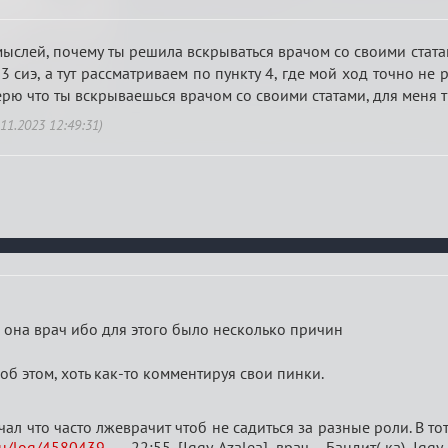
 мыслей, почему ты решила вскрываться врачом со своими стат
3 сиэ, а тут рассматриваем по пункту 4, где мой ход точно н
рю что ты вскрываешься врачом со своими статами, для меня т
11.2023 12:49:31)
о она врач ибо для этого было несколько причин
 об этом, хоть как-то комментируя свои пинки.
ал что часто лжеврачит чтоб не садиться за разные роли. В т
ru/log/4580439
, 22:55 [Iggy Azalea] врач , Бандит(-ка) Igg