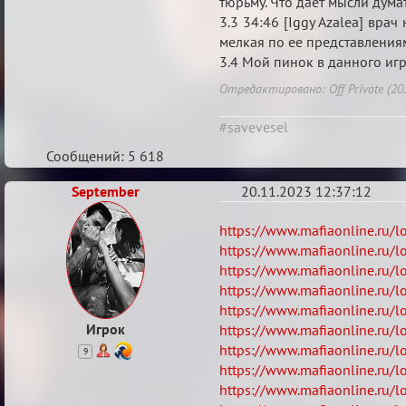
тюрьму. Что дает мысли дума
от
3.3 34:46 [Iggy Azalea] вра
19.11.2023
мелкая по ее представлениям.
3.4 Мой пинок в данного иг
Отредактировано: Off Private (20.
#savevesel
Сообщений: 5 618
September
20.11.2023 12:37:12
Re:
https://www.mafiaonline.ru/
Апелляция
https://www.mafiaonline.ru/
https://www.mafiaonline.ru/
по
https://www.mafiaonline.ru/
делу
https://www.mafiaonline.ru/
Я
Игрок
https://www.mafiaonline.ru/
Асскело,
https://www.mafiaonline.ru/
9
перечень
https://www.mafiaonline.ru/
https://www.mafiaonline.ru/
миров,