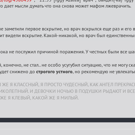
то дает мысли думать что она снова может мафом лжеврачить.
не заметили первое вскрытие, но врач вскрылся еще раз и его 
ит видели вскрытие. Какой-никакой, но врач был единственны
ока не послужил причиной поражения. У честных были все ша
конечно, не стал.. не особо усугубил ситуацию, что не могу ск
будет снижено до
строгого устного
, но рекомендую не увлекатьс
 ЖЕ Я КЛАССНЫЙ, Я ПРОСТО ЧУДЕСНЫЙ, КАК АНГЕЛ ПРЕКРА
ЛИКОЛЕПНЫЙ. И ДЕВОЧКИ НОЧЬЮ В ПОДУШКИ РЫДАЮТ И ВСЕ
ЖЕ Я КЛЕВЫЙ, КАКОЙ ЖЕ Я МИЛЫЙ.