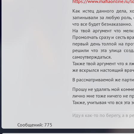
https://www.mafiaonline.ru/
Gover
Man
Как истец данного дела, х
запинывали за любую роль, 
от
что все будет безнаказанно.
19.11.2023
На твой аргумент что мел
Промолчать сразу и сесть вр
первый день толпой на прот
решили что эта улица созд
самоутверждаться.
Также твой аргумент что я л
же вскрылся настоящий врач
В рассматриваемой же партии
Прошу не удалять мой коммен
лично мне тоже ничего не пр
Также, учитывая что вся эта
Иду я как-то по берегу, а в 
Сообщений: 775