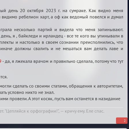
мый день 20 октября 2023 г. на сумраке. Как видно меня
 видимо ребелион харт, а оф как ведомый повелся и думал
грала несколько партий и видела что меня запинывают.
день, я , байкледи и ирландец - все те кого вы упинывали в
плекты и настолько в своем сознании преисполнились, что
 иначе должны свалить и не мешаться вам делать лаве и
9
- да, я лжекала врачом и правильно сделала, потому что тут
тся.
могли сделать со своими статами, обращения к авторитетам,
ать условно никто не знал.
ми провели. А этот косяк, пусть вам останется в назидание
т. "Цепляйся к орфографии!", — кричу ему. Еле спас.
2