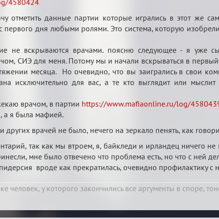
log/4580424
очу отметить данные партии которые игрались в этот же са
с первого дня любыми ролями. Это система, которую изобрели
кие не вскрываются врачами. поясню следующее - я уже сы
ачом, СИЭ для меня. Потому мы и начали вскрываться в первый 
яжении месяца. Но очевидно, что вы заигрались в свои ком
ана исключительно для вас, а те кто выглядит или мыслит
жекаю врачом, в партии
https://www.mafiaonline.ru/log/458043
, а я была мафией.
 других врачей не было, нечего на зеркало пенять, как говори
тарий, так как мы втроем, я, байкледи и ирландец ничего не 
инесли, мне было отвечено что проблема есть, но что с ней дел
 эпидерсия вроде как прекратилась, очевидно профилактику с ни
реке человек, у которого закончились все аргументы в споре, тоне