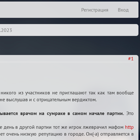
Регистрация
Вход
1.2023
#1
 никого из участников не приглашают так как там вообще
 не выслушав и с отрицательным вердиктом.
рывается врачом на сумраке в самом начале партии.
Это
 же день в другой партии тот же игрок лжеврачил мафом
http
меет очень низкую репутацию в городе. Он(-а) отправляется в