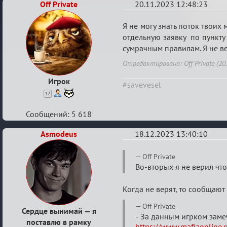
Off Private
20.11.2023 12:48:23
Re:
Я не могу знать поток твоих
Апелляция
отдельную заявку по пункту 
сумрачным правилам. Я не ве
по
делу
Отредактировано: Off Private (20.
Я
Игрок
#savevesel
Асскело,
17
перечень
Сообщений: 5 618
миров,
Gover
Asmodeus
18.12.2023 13:40:10
Man
Re:
от
Off Private
Апелляция
Во-вторых я не верил чт
19.11.2023
по
Когда не верят, то сообщают
делу
Я
Off Private
Сердце вынимай — я
- За данным игрком замеч
Асскело,
поставлю в рамку
https://www.mafiaonline.