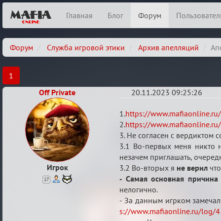
Главная
Блог
Форум
Пользовател
Форум
Служба игровой этики
Архив апелляций
Ап
1
Off Private
20.11.2023 09:25:26
Апелляция
1.
https://www.mafiaonline.r
по
2.
https://www.mafiaonline.r
3. Не согласен с вердиктом 
делу
3.1 Во-первых меня никто 
Я
незачем приглашать, очеред
Асскело,
Игрок
3.2 Во-вторых я
не верил
чт
перечень
- Самая основная причина 
17
миров,
нелогично.
- За данным игрком замечал
Gover
s://www.mafiaonline.ru/log/
Man