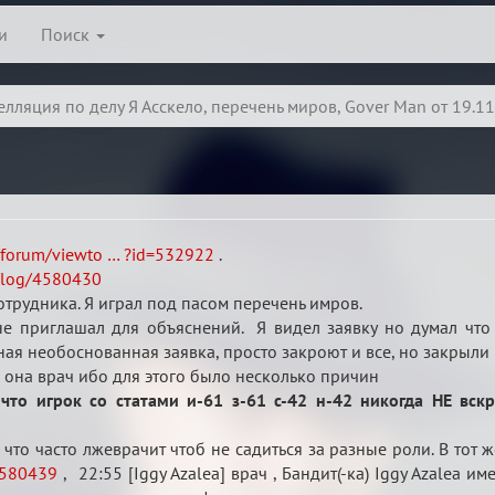
и
Поиск
елляция по делу Я Асскело, перечень миров, Gover Man от 19.1
u/forum/viewto … ?id=532922
.
u/log/4580430
сотрудника. Я играл под пасом перечень имров.
не приглашал для объяснений. Я видел заявку но думал что
ная необоснованная заявка, просто закроют и все, но закрыли
о она врач ибо для этого было несколько причин
что игрок со статами и-61 з-61 с-42 н-42 никогда НЕ вск
 что часто лжеврачит чтоб не садиться за разные роли. В тот
4580439
, 22:55 [Iggy Azalea] врач , Бандит(-ка) Iggy Azalea и