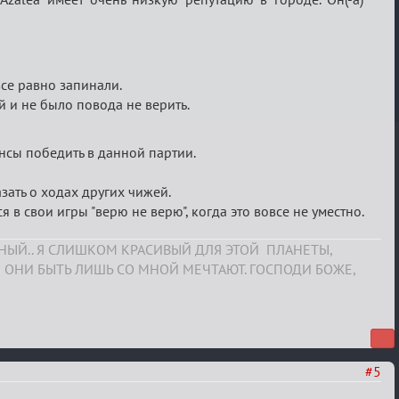
все равно запинали.
й и не было повода не верить.
нсы победить в данной партии.
азать о ходах других чижей.
я в свои игры "верю не верю", когда это вовсе не уместно.
СНЫЙ.. Я СЛИШКОМ КРАСИВЫЙ ДЛЯ ЭТОЙ ПЛАНЕТЫ,
 ОНИ БЫТЬ ЛИШЬ СО МНОЙ МЕЧТАЮТ. ГОСПОДИ БОЖЕ,
#5