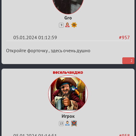
Gro
9
05.01.2024 01:12:59
#957
Re:
Откройте форточку , здесь очень душно
Сумрак
2
нововведения
весельчакджо
Игрок
13
05.01.2024 01:14:51
#958