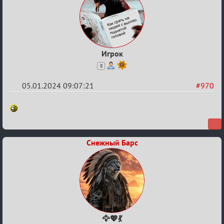
Игрок
8
05.01.2024 09:07:21
#970
Re:
Сумрак
нововведения
Снежный Барс
🦅💖💃