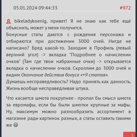
05.01.2024 09:44:33
#972
Re:
bikeladykoenig, привет! Я не знаю как тебе ещё
Сумрак
объяснить, может у меня получится.
Бонусные статы даются с рождения персонажа и
нововведения
отбираются при достижении 3000 очей. Нигде не
написано? Бред какой-то. Заходим в Профиль (левый
верхний угол) -> вкладка "Подробнее о начислении
очков" (Там где твои набранные очки) -> открывается
вкладка о начислении очков. Скроллим до 3000 очей и
видим
Окончание действия бонуса «+9 статов»
.
Думаешь несправедливость? Надо принять как данность.
Жизнь вообще несправедливая штука.
Что касается шмота покрупнее - пропал бы смысл шмота
за евромафы, если бы были шмотки крупные за мафы.
Ну, максимум можно разнообразить ассортимент в
магазине ради картинок разных, а статы оставить такими
же 😃
1