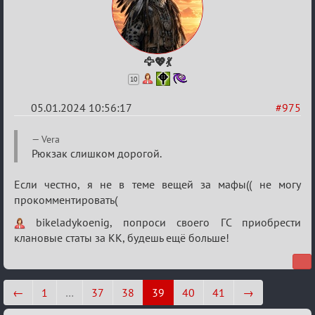
🦅💖💃
10
05.01.2024 10:56:17
#975
Re:
Vera
Сумрак
Рюкзак слишком дорогой.
нововведения
Если честно, я не в теме вещей за мафы(( не могу
прокомментировать(
bikeladykoenig, попроси своего ГС приобрести
клановые статы за КК, будешь ещё больше!
←
1
…
37
38
39
40
41
→