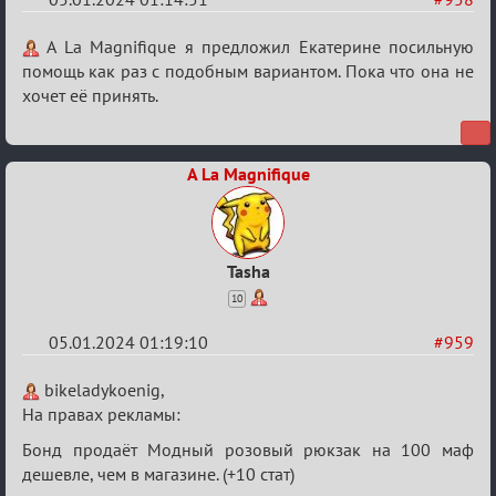
Re:
A La Magnifique я предложил Екатерине посильную
Сумрак
помощь как раз с подобным вариантом. Пока что она не
хочет её принять.
нововведения
A La Magnifique
Tasha
10
05.01.2024 01:19:10
#959
Re:
bikeladykoenig,
Сумрак
На правах рекламы:
нововведения
Бонд продаёт Модный розовый рюкзак на 100 маф
дешевле, чем в магазине. (+10 стат)