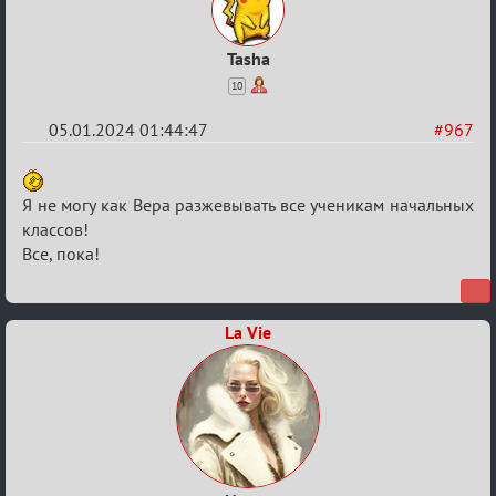
Tasha
10
05.01.2024 01:44:47
#967
Re:
Сумрак
Я не могу как Вера разжевывать все ученикам начальных
нововведения
классов!
Все, пока!
La Vie