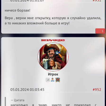
05.01.2024 01:01:07
#951
Re:
ничесе борзая!
Сумрак
Вера , верни мне открытку, которую я случайно удалила,
нововведения
а то никаких вложений больше в игру!
1
весельчакджо
Игрок
13
05.01.2024 01:03:45
#952
Re:
Цитата
Сумрак
насколько я знаю, никто не приходил с