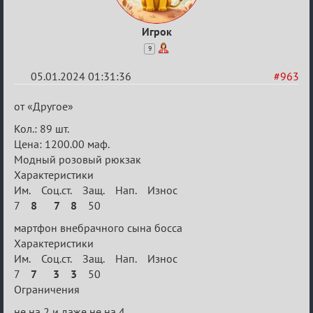
Игрок
9
05.01.2024 01:31:36
#963
Re:
от «Другое»
Сумрак
Koл.: 89 шт.
нововведения
Цена: 1200.00 маф.
Модный розовый рюкзак
Характеристики
Им. Соц.ст. Защ. Нап. Износ
7
8 7 8
50
мартфон внебрачного сына босса
Характеристики
Им. Соц.ст. Защ. Нап. Износ
7
7 3 3
50
Ограничения
не на 2 и даже не на 4