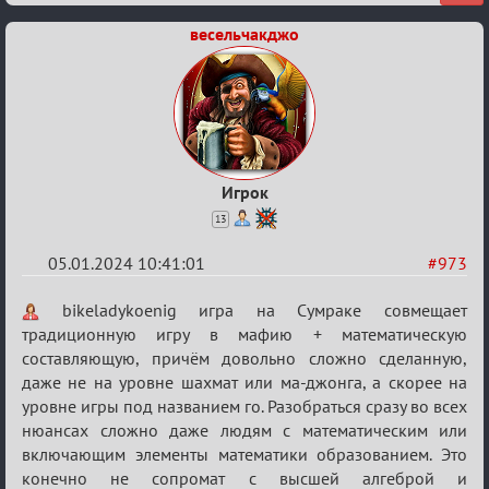
весельчакджо
Игрок
13
05.01.2024 10:41:01
#973
Re:
bikeladykoenig игра на Сумраке совмещает
Сумрак
традиционную игру в мафию + математическую
составляющую, причём довольно сложно сделанную,
нововведения
даже не на уровне шахмат или ма-джонга, а скорее на
уровне игры под названием го. Разобраться сразу во всех
нюансах сложно даже людям с математическим или
включающим элементы математики образованием. Это
конечно не сопромат с высшей алгеброй и