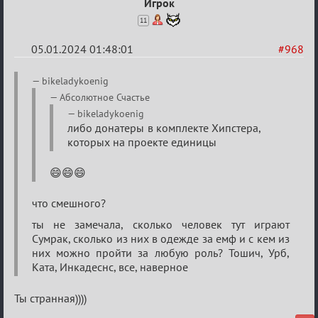
Игрок
11
05.01.2024 01:48:01
#968
Re:
bikeladykoenig
Сумрак
Aбсолютное Счастье
нововведения
bikeladykoenig
либо донатеры в комплекте Хипстера,
которых на проекте единицы
😄😄😄
что смешного?
ты не замечала, сколько человек тут играют
Сумрак, сколько из них в одежде за емф и с кем из
них можно пройти за любую роль? Тошич, Урб,
Ката, Инкадеснс, все, наверное
Ты странная))))