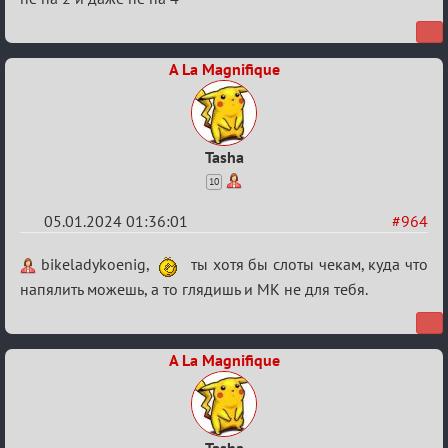
A La Magnifique
Tasha
10
05.01.2024 01:36:01
#964
Re:
bikeladykoenig,
ты хотя бы слоты чекам, куда что
Сумрак
напялить можешь, а то глядишь и МК не для тебя.
нововведения
A La Magnifique
Tasha