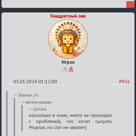
Квадратный лев
Игрок
9
05.01.2024 01:12:00
#956
Re:
Shaman_lis
Сумрак
весельчакджо
нововведения
Цитата
насколько я знаю, никто не приходил
с проблемой, что хочет сыграть
Мортал, но стат не хватает)