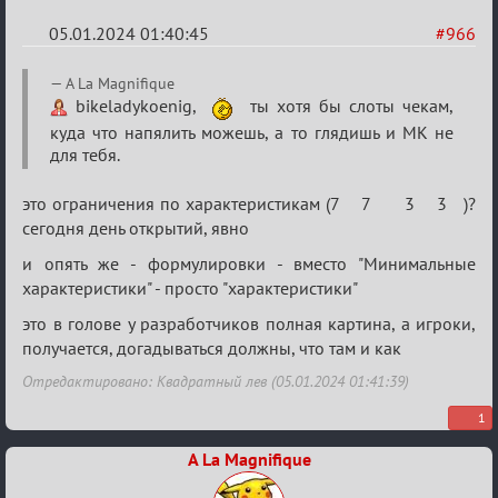
05.01.2024 01:40:45
#966
Re:
A La Magnifique
Сумрак
bikeladykoenig,
ты хотя бы слоты чекам,
куда что напялить можешь, а то глядишь и МК не
нововведения
для тебя.
это ограничения по характеристикам (7 7 3 3 )?
сегодня день открытий, явно
и опять же - формулировки - вместо "Минимальные
характеристики" - просто "характеристики"
это в голове у разработчиков полная картина, а игроки,
получается, догадываться должны, что там и как
Отредактировано: Квадратный лев (05.01.2024 01:41:39)
1
A La Magnifique