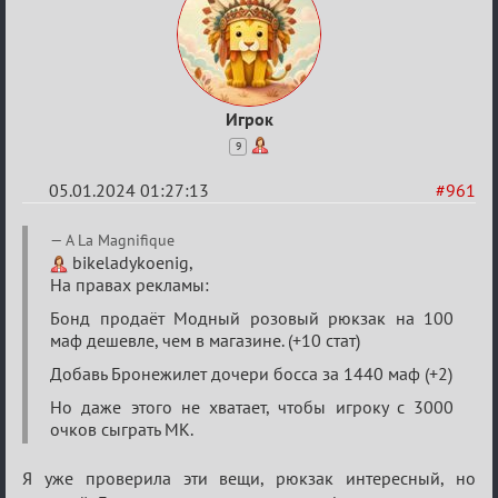
Игрок
9
05.01.2024 01:27:13
#961
Re:
A La Magnifique
Сумрак
bikeladykoenig,
На правах рекламы:
нововведения
Бонд продаёт Модный розовый рюкзак на 100
маф дешевле, чем в магазине. (+10 стат)
Добавь Бронежилет дочери босса за 1440 маф (+2)
Но даже этого не хватает, чтобы игроку с 3000
очков сыграть МК.
Я уже проверила эти вещи, рюкзак интересный, но