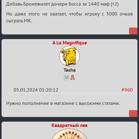
Добавь Бронежилет дочери босса за 1440 маф (+2)
Но даже этого не хватает, чтобы игроку с 3000 очков
сыграть МК.
A La Magnifique
Tasha
10
05.01.2024 01:20:12
#960
Re:
Нужно пополнение в магазине с высокими статами.
Сумрак
нововведения
Квадратный лев