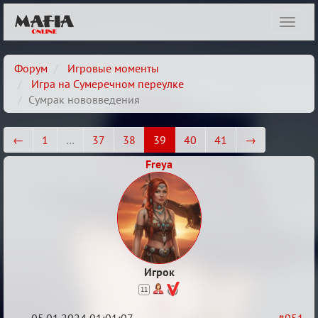
Показ
навиг
Форум
Игровые моменты
Игра на Сумеречном переулке
Сумрак нововведения
←
1
…
37
38
39
40
41
→
Freya
Игрок
11