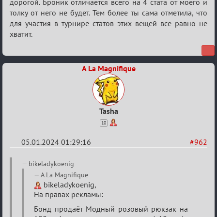
дорогой. Броник отличается всего на 4 стата от моего и
толку от него не будет. Тем более ты сама отметила, что
для участия в турнире статов этих вещей все равно не
хватит.
A La Magnifique
Tasha
10
05.01.2024 01:29:16
#962
Re:
bikeladykoenig
Сумрак
A La Magnifique
bikeladykoenig,
нововведения
На правах рекламы:
Бонд продаёт Модный розовый рюкзак на