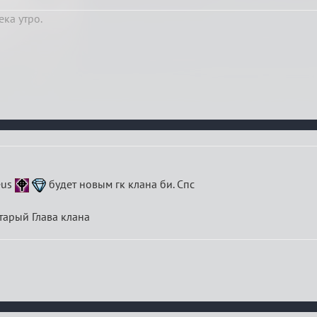
ека утро.
eus
будет новым гк клана би. Спс
тарый Глава клана