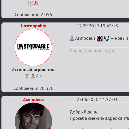
8
Сообщений: 2 056
Unstoppable
12.09.2019 19:43:13
Re:
Asmodeus
— новый 
Boardwalk
Ладно, мне пора идти.
Empire
Истинный игрок года
12
Сообщений: 20 320
Asmodeus
27.06.2020 14:27:03
Re:
Добрый день.
Boardwalk
Просьба сменить адрес сайта
Empire