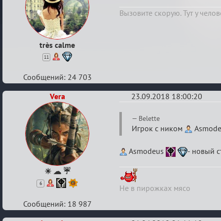
Boardwalk
Вызовите скорую. Тут у челов
Empire
très calme
11
Сообщений: 24 703
Vera
23.09.2018 18:00:20
Re:
Belette
Boardwalk
Игрок с ником
Asmod
Empire
Asmodeus
- новый с
☀ ☁ ☔
6
Не в пирожках мясо
Сообщений: 18 987