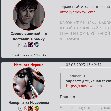
Re:
здравствуйте, канал тг клана
Boardwalk
https://t.me/bw_emp
Empire
КАКОЙ ЖЕ Я МИЛЫЙ, КАКОЙ
КАКОЙ ЖЕ Я КЛЕВЫЙ, Я ВЕ
Сердце вынимай — я
СПАСИ И ПОМИЛУЙ, КАКОЙ 
поставлю в рамку
Я — Бэтмен!
14
Сообщений: 11 003
Немного Нервно
02.03.2023 15:42:52
Re:
Asmodeus
Boardwalk
здравствуйте, канал тг к
https://t.me/bw_emp
Empire
Принято!
Наверни-ка Наверняка
Человек - паук, это выдумки. 
8