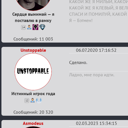
КАКОЙ ЖЕ Я МИЛЫЙ, КАКОЙ
КАКОЙ ЖЕ Я КЛЕВЫЙ, Я ВЕ
Сердце вынимай — я
СПАСИ И ПОМИЛУЙ, КАКОЙ 
поставлю в рамку
Я — Бэтмен!
14
Сообщений: 11 003
Unstoppable
06.07.2020 17:16:52
Re:
Сделано.
Boardwalk
Ладно, мне пора идти.
Empire
Истинный игрок года
12
Сообщений: 20 320
Asmodeus
02.03.2023 15:34:15