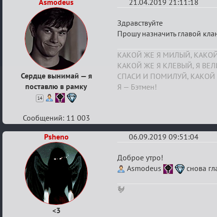
Asmodeus
21.04.2019 21:11:18
Re:
Здравствуйте
Boardwalk
Прошу назначить главой кл
Empire
КАКОЙ ЖЕ Я МИЛЫЙ, КАКОЙ
КАКОЙ ЖЕ Я КЛЕВЫЙ, Я ВЕ
Сердце вынимай — я
СПАСИ И ПОМИЛУЙ, КАКОЙ 
поставлю в рамку
Я — Бэтмен!
14
Сообщений: 11 003
Psheno
06.09.2019 09:51:04
Re:
Доброе утро!
Boardwalk
Asmodeus
снова гл
Empire
🐓
<3