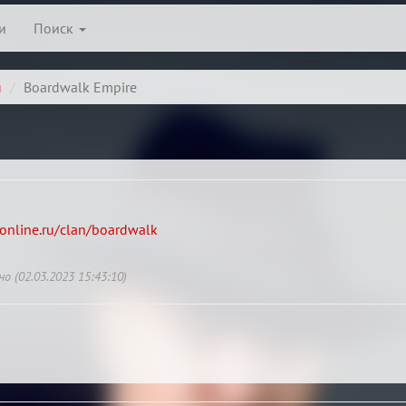
и
Поиск
ы
Boardwalk Empire
online.ru/clan/boardwalk
 (02.03.2023 15:43:10)