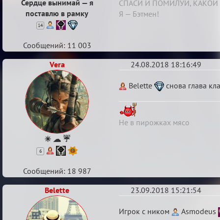
Сердце вынимай — я
СПАСИ И ПОМИЛУЙ, КАКОЙ 
поставлю в рамку
Я — Бэтмен!
14
Сообщений: 11 003
Vera
24.08.2018 18:16:49
Re:
Belette
снова глава кла
Boardwalk
Empire
Не в пирожках мясо
☀ ☁ ☔
6
Сообщений: 18 987
Belette
23.09.2018 15:21:54
Re:
Игрок с ником
Asmodeus