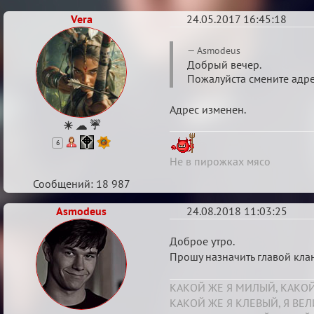
Vera
24.05.2017 16:45:18
Re:
Asmodeus
Boardwalk
Добрый вечер.
Пожалуйста смените адре
Empire
Адрес изменен.
☀ ☁ ☔
6
Не в пирожках мясо
Сообщений: 18 987
Asmodeus
24.08.2018 11:03:25
Re:
Доброе утро.
Boardwalk
Прошу назначить главой кл
Empire
КАКОЙ ЖЕ Я МИЛЫЙ, КАКОЙ
КАКОЙ ЖЕ Я КЛЕВЫЙ, Я ВЕ