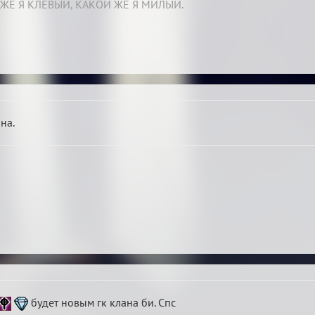
ЖЕ Я КЛЕВЫЙ, КАКОЙ ЖЕ Я МИЛЫЙ.
на.
будет новым гк клана би. Спс