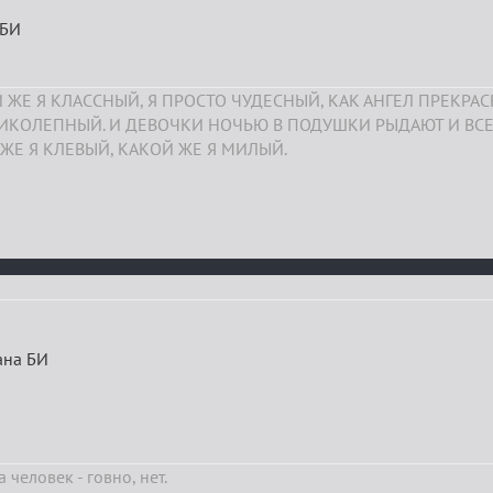
 БИ
 ЖЕ Я КЛАССНЫЙ, Я ПРОСТО ЧУДЕСНЫЙ, КАК АНГЕЛ ПРЕКРА
ЛИКОЛЕПНЫЙ. И ДЕВОЧКИ НОЧЬЮ В ПОДУШКИ РЫДАЮТ И ВСЕ
ЖЕ Я КЛЕВЫЙ, КАКОЙ ЖЕ Я МИЛЫЙ.
лана БИ
а человек - говно, нет.