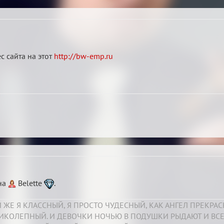
с сайта на этот
http://bw-emp.ru
ана
Belette
.
 ЖЕ Я КЛАССНЫЙ, Я ПРОСТО ЧУДЕСНЫЙ, КАК АНГЕЛ ПРЕКРА
ЛИКОЛЕПНЫЙ. И ДЕВОЧКИ НОЧЬЮ В ПОДУШКИ РЫДАЮТ И ВСЕ