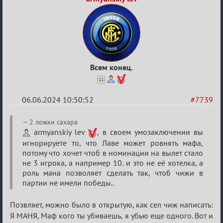
Всем конец.
11
06.06.2024 10:50:52
#7739
Re:
2 ложки сахара
Кубок
armyanskiy lev
, в своем умозаключении вы
игнорируете то, что Лаве может ровнять мафа,
Вендетты
потому что хочет чтоб в номинации на вылет стало
не 3 игрока, а например 10. и это не её хотелка, а
роль мана позволяет сделать так, чтоб чижи в
партии не имели победы..
Позвляет, можно было в открытую, как сел чиж написать:
Я МАНЯ, Маф кого ты убиваешь, я убью еще одного. Вот и