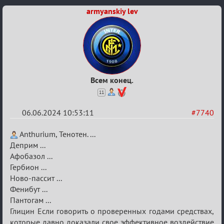
armyanskiy lev
Всем конец.
11
06.06.2024 10:53:11
#7740
Re:
Anthurium, Тенотен. ...
Кубок
Деприм ...
Афобазол ...
Вендетты
Гербион ...
Ново-пассит ...
Фенибут ...
Пантогам ...
Глицин Если говорить о проверенных годами средствах,
которые давно доказали свое эффективное воздействие