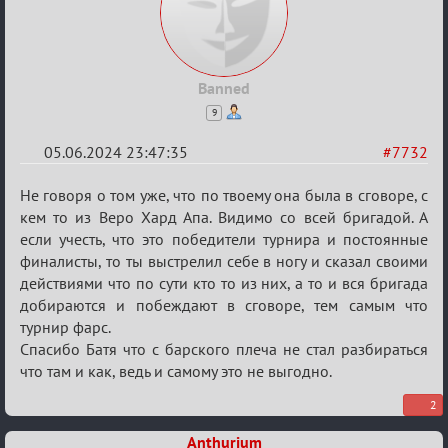
Banned
9
05.06.2024 23:47:35
#7732
Re:
Не говоря о том уже, что по твоему она была в сговоре, с
Кубок
кем то из Веро Хард Апа. Видимо со всей бригадой. А
если учесть, что это победители турнира и постоянные
Вендетты
финалисты, то ты выстрелил себе в ногу и сказал своими
действиями что по сути кто то из них, а то и вся бригада
добираются и побеждают в сговоре, тем самым что
турнир фарс.
Спасибо Батя что с барского плеча не стал разбираться
что там и как, ведь и самому это не выгодно.
2
Anthurium