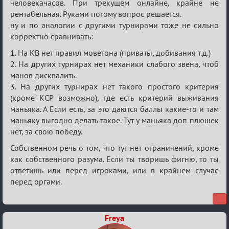
человекачасов. При трекущем онлайне, крайне не
рентабельная. Руками потому вопрос решается.
ну и по аналогии с другими турнирами тоже не сильно
корректно сравнивать:
1. На КВ нет правил моветона (приваты, добивания т.д.)
2. На других турнирах нет механики слабого звена, чтоб
манов дисквалить.
3. На других турнирах нет такого простого критерия
(кроме КСР возможно), где есть критерий выживания
маньяка. А Если есть, за это даются баллы какие-то и там
маньяку выгодно делать такое. Тут у маньяка доп плюшек
нет, за свою победу.
Собственном речь о том, что тут нет ограничений, кроме
как собственного разума. Если ты творишь фигню, то ты
ответишь или перед игроками, или в крайнем случае
перед оргами.
Freya