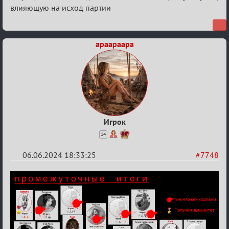
влияющую на исход партии
apaapaapa
Игрок
14
06.06.2024 18:33:25
#7748
Re:
Кубок
Вендетты