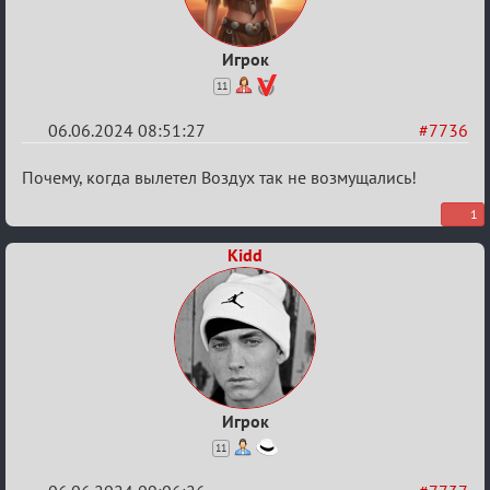
Игрок
11
06.06.2024 08:51:27
#7736
Re:
Почему, когда вылетел Воздух так не возмущались!
Кубок
1
Вендетты
Kidd
Игрок
11