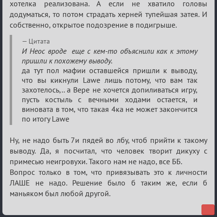
хотелка реализована. А если не хватило головы
додуматься, то потом страдать херней тупейшая затея. И
собственно, открытое подозрение в подигрыше.
Цитата
И Неос вроде еще с кем-то объяснили как к этому
пришли к похожему выводу.
да тут пол мафии оставшейся пришли к выводу,
что вы кикнули Lawe лишь потому, что вам так
захотелось,.. а Вере не хочется допиливаться игру,
пусть костыль с вечными ходами остается, и
виновата в том, что такая 4ка не может закончится
по итогу Lawe
Ну, не надо быть 7и пядей во лбу, чтоб прийти к такому
выводу. Да, я посчитал, что человек творит дикуху с
примесью неигровухи. Такого нам не надо, все ББ.
Вопрос только в том, что привязывать это к личности
ЛАШЕ не надо. Решение было б таким же, если б
маньяком был любой другой.