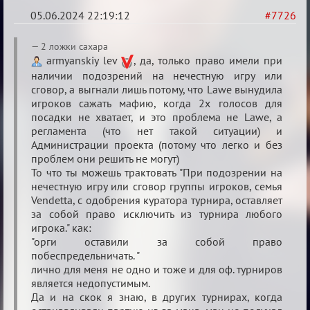
05.06.2024 22:19:12
#7726
Re:
2 ложки сахара
Кубок
armyanskiy lev
, да, только право имели при
наличии подозрений на нечестную игру или
Вендетты
сговор, а выгнали лишь потому, что Lawe вынудила
игроков сажать мафию, когда 2х голосов для
посадки не хватает, и это проблема не Lawe, а
регламента (что нет такой ситуации) и
Администрации проекта (потому что легко и без
проблем они решить не могут)
То что ты можешь трактовать "При подозрении на
нечестную игру или сговор группы игроков, семья
Vendetta, с одобрения куратора турнира, оставляет
за собой право исключить из турнира любого
игрока." как:
"орги оставили за собой право
побеспредельничать. "
лично для меня не одно и тоже и для оф. турниров
является недопустимым.
Да и на скок я знаю, в других турнирах, когда