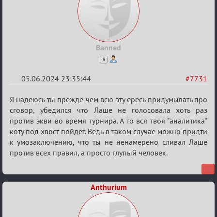
Banned
9
05.06.2024 23:35:44
#7731
Re:
Я надеюсь ты прежде чем всю эту ересь придумывать про
Кубок
сговор, убедился что Лаше не голосовала хоть раз
против экви во время турнира. А то вся твоя "аналитика"
Вендетты
коту под хвост пойдет. Ведь в таком случае можно придти
к умозаключению, что ты не ненамерено сливал Лаше
против всех правил, а просто глупый человек.
Anthurium