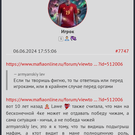
Игрок
5
06.06.2024 17:55:06
#7747
Re:
https://www.mafiaonline.ru/forum/viewto … ?id=512006
Кубок
armyanskiy lev
Вендетты
Если ты творишь фигню, то ты ответишь или перед
игроками, или в крайнем случае перед оргами
https://www.mafiaonline.ru/forum/viewto … ?id=512006
вот 10 лет назад
Lawe
также считала, что ман на
бесконечной 4ке может не отдавать победу чижам, а
сама ситуация - ничья, а не победа чижей
armyanskiy lev, это я к тому, что ты видишь подыгрыш
мафам, а ктот видит в мане полноценную роль,