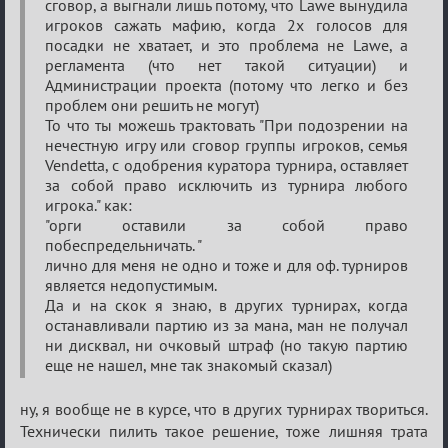
сговор, а выгнали лишь потому, что Lawe вынудила
игроков сажать мафию, когда 2х голосов для
посадки не хватает, и это проблема не Lawe, а
регламента (что нет такой ситуации) и
Администрации проекта (потому что легко и без
проблем они решить не могут)
То что ты можешь трактовать "При подозрении на
нечестную игру или сговор группы игроков, семья
Vendetta, с одобрения куратора турнира, оставляет
за собой право исключить из турнира любого
игрока." как:
"орги оставили за собой право
побеспредельничать. "
лично для меня не одно и тоже и для оф. турниров
является недопустимым.
Да и на скок я знаю, в других турнирах, когда
останавливали партию из за мана, ман не получал
ни дисквал, ни очковый штраф (но такую партию
еще не нашел, мне так знакомый сказал)
ну, я вообще не в курсе, что в других турнирах твориться.
Технически пилить такое решение, тоже лишняя трата