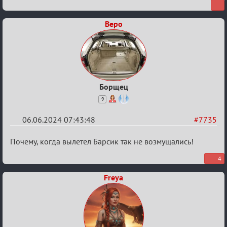
Веро
Борщец
9
06.06.2024 07:43:48
#7735
Re:
Почему, когда вылетел Барсик так не возмущались!
Кубок
4
Вендетты
Freya