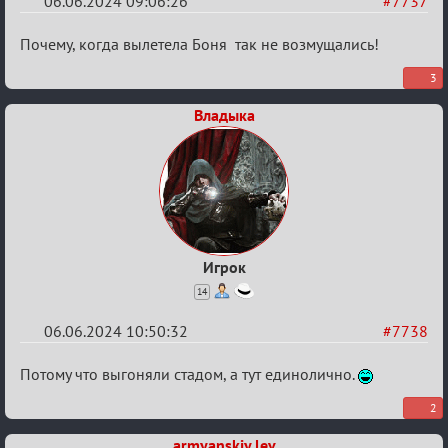
06.06.2024 09:06:26
#7737
Re:
Почему, когда вылетела Боня так не возмущались!
Кубок
3
Вендетты
Владыка
Игрок
14
06.06.2024 10:50:32
#7738
Re:
Потому что выгоняли стадом, а тут единолично.
Кубок
2
Вендетты
armyanskiy lev