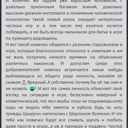
И конечно же будучи уже взрослым человеком, с
довольно приличным багажом знаний, довольно
высоким уровнем интеллекта и понимания человеческой
психологии такой новый игрок ожидает интересных
честных игр и в том числе ему конечно хочется
побеждать, а не быть всегда мальчиком для битья в игре
по принципу дедовщины.
И вот такой новичок общается с разными старожилами в
игре, которые благосклонно относятся к новичкам и им
не жаль потратить немного времени на объяснение
различных ньюансов. И допустим среди этих
доброжелателей новичку встречается какая нибудь
выбивающася из общего ряда личность, назовём её
скажем
Вредный. А собственно почему бы её так нам и
не назвать
? И вот эта самая личность объясняет свой
взгляд на ситуацию в игре, безусловно неверный и
клеветнический, что мол якобы пока не подлижешь кому
надо не видать тебе заметок и кубков, будь ты хоть
трижды Цицерон напополам с Шерлоком Холмсом. И что
тебя как новичка будут все сливать, шугать и гнобить
даже просто в играх, а уж в турнирах и подавно. Чистой