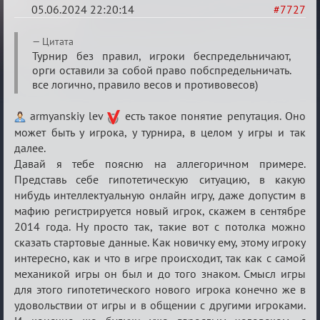
05.06.2024 22:20:14
#7727
Re:
Цитата
Кубок
Турнир без правил, игроки беспредельничают,
орги оставили за собой право побспредельничать.
Вендетты
все логично, правило весов и противовесов)
armyanskiy lev
есть такое понятие репутация. Оно
может быть у игрока, у турнира, в целом у игры и так
далее.
Давай я тебе поясню на аллегоричном примере.
Представь себе гипотетическую ситуацию, в какую
нибудь интеллектуальную онлайн игру, даже допустим в
мафию регистрируется новый игрок, скажем в сентябре
2014 года. Ну просто так, такие вот с потолка можно
сказать стартовые данные. Как новичку ему, этому игроку
интересно, как и что в игре происходит, так как с самой
механикой игры он был и до того знаком. Смысл игры
для этого гипотетического нового игрока конечно же в
удовольствии от игры и в общении с другими игроками.