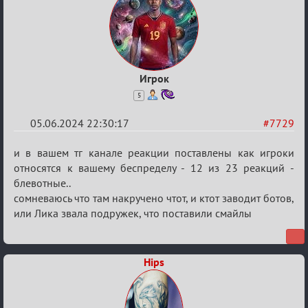
Игрок
5
05.06.2024 22:30:17
#7729
Re:
и в вашем тг канале реакции поставлены как игроки
Кубок
относятся к вашему беспределу - 12 из 23 реакций -
блевотные..
Вендетты
сомневаюсь что там накручено чтот, и ктот заводит ботов,
или Лика звала подружек, что поставили смайлы
Hips