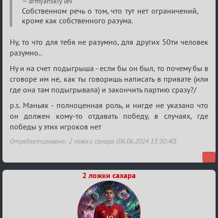
armyanskiy lev
Собственном речь о том, что тут нет ограничений,
кроме как собственного разума.
Ну, то что для тебя не разумно, для других 50ти человек
разумно..
Ну и на счет подыгрыша - если бы он был, то почему бы в
сговоре им не, как ты говоришь написать в привате (или
где она там подыгрывала) и закончить партию сразу?/
p.s. Маньяк - полноценная роль, и нигде не указано что
он должен кому-то отдавать победу, в случаях, где
победы у этих игроков нет
Отредактировано: 2 ложки сахара (06.06.2024 13:30:40)
2 ложки сахара