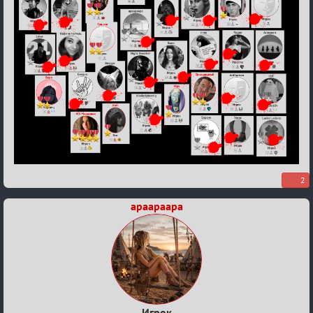
2
apaapaapa
Игрок