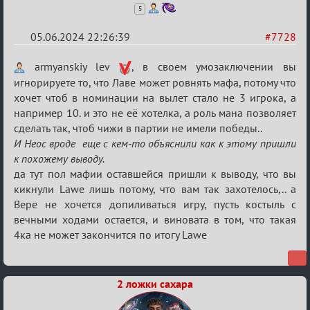
5
05.06.2024 22:26:39
#7728
Re:
armyanskiy lev
, в своем умозаключении вы
Кубок
игнорируете то, что Лаве может ровнять мафа, потому что
хочет чтоб в номинации на вылет стало не 3 игрока, а
Вендетты
например 10. и это не её хотелка, а роль мана позволяет
сделать так, чтоб чижи в партии не имели победы..
И Неос вроде еще с кем-то объяснили как к этому пришли
к похожему выводу.
да тут пол мафии оставшейся пришли к выводу, что вы
кикнули Lawe лишь потому, что вам так захотелось,.. а
Вере не хочется допиливаться игру, пусть костыль с
вечными ходами остается, и виновата в том, что такая
4ка не может закончится по итогу Lawe
2 ложки сахара