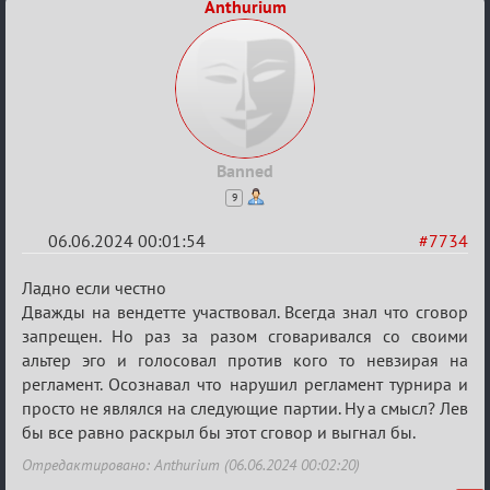
Anthurium
Banned
9
06.06.2024 00:01:54
#7734
Re:
Ладно если честно
Кубок
Дважды на вендетте участвовал. Всегда знал что сговор
запрещен. Но раз за разом сговаривался со своими
Вендетты
альтер эго и голосовал против кого то невзирая на
регламент. Осознавал что нарушил регламент турнира и
просто не являлся на следующие партии. Ну а смысл? Лев
бы все равно раскрыл бы этот сговор и выгнал бы.
Отредактировано: Anthurium (06.06.2024 00:02:20)