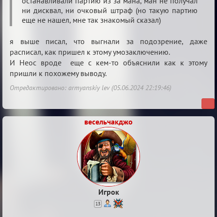
останавливали партию из за мана, ман не получал
ни дисквал, ни очковый штраф (но такую партию
еще не нашел, мне так знакомый сказал)
я выше писал, что выгнали за подозрение, даже
расписал, как пришел к этому умозаключению.
И Неос вроде еще с кем-то объяснили как к этому
пришли к похожему выводу.
Отредактировано: armyanskiy lev (05.06.2024 22:19:46)
весельчакджо
Игрок
13