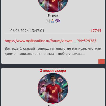
Игрок
5
06.06.2024 13:47:01
#7745
Re:
https://www.mafiaonline.ru/forum/viewto … ?id=529285
Кубок
Вот еще 1 старый топик... тут никто не написал, что ман
Вендетты
должен сложить лапки и отдать победу чижам....
2 ложки сахара