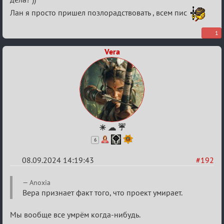
Лан я просто пришел позлорадствовать , всем пис
1
Vera
☀ ☁ ☔
6
08.09.2024 14:19:43
#192
Re:
Anoxia
Waiting
Вера признает факт того, что проект умирает.
XI
Мы вообще все умрём когда-нибудь.