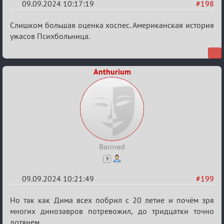
09.09.2024 10:17:19
#198
Re:
Слишком большая оценка хоспес. Американская история
Waiting
ужасов Психбольница.
XI
Anthurium
Banned
9
09.09.2024 10:21:49
#199
Re:
Но так как Дима всех побрил с 20 летие и почём зря
Waiting
многих динозавров потревожил, до тридцатки точно
дотянем.