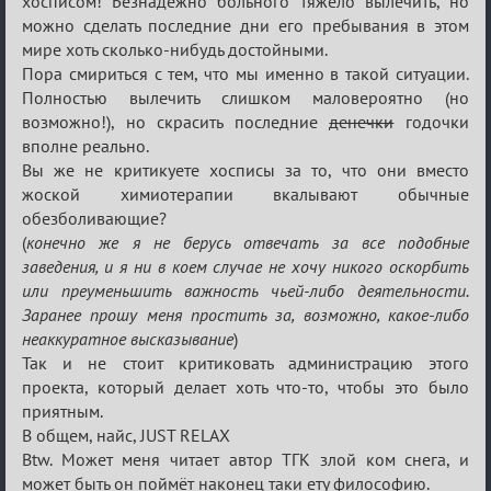
Waiting
хосписом! Безнадёжно больного тяжело вылечить, но
можно сделать последние дни его пребывания в этом
XI
мире хоть сколько-нибудь достойными.
Пора смириться с тем, что мы именно в такой ситуации.
Полностью вылечить слишком маловероятно (но
возможно!), но скрасить последние
денечки
годочки
вполне реально.
Вы же не критикуете хосписы за то, что они вместо
жоской химиотерапии вкалывают обычные
обезболивающие?
(
конечно же я не берусь отвечать за все подобные
заведения, и я ни в коем случае не хочу никого оскорбить
или преуменьшить важность чьей-либо деятельности.
Заранее прошу меня простить за, возможно, какое-либо
неаккуратное высказывание
)
Так и не стоит критиковать администрацию этого
проекта, который делает хоть что-то, чтобы это было
приятным.
В общем, найс, JUST RELAX
Btw. Может меня читает автор ТГК злой ком снега, и
может быть он поймёт наконец таки ету философию.