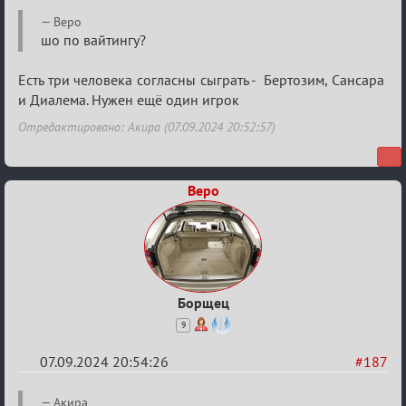
Re:
Веро
Waiting
шо по вайтингу?
XI
Есть три человека согласны сыграть - Бертозим, Сансара
и Диалема. Нужен ещё один игрок
Отредактировано: Акира (07.09.2024 20:52:57)
Веро
Борщец
9
07.09.2024 20:54:26
#187
Re:
Акира