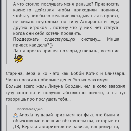
А что стоило послушать меня раньше? Привносить
какие-то действия чтобы приходили новички,
чтобы у них было желание вкладываться в проект,
не кикать неугодных по типу Аспиранта и ряда
других игроков , потому что у них нет статуса
когда они себя хотели проявить.
Поддержать существующую систему.... Миша
привет, как дела? ))
Лан я просто пришел позлорадствовать , всем пис
Старина, Вера и ко - это как Бобби Котик и Близзард.
Чисто пососать побольше денег. Это их максимум.
Больше всего жаль Лизуна Борден, чел в соло завозил
тучу контента и получил абсолютно ничего, а ты тут
говоришь про послушать тебя...
весельчакджо
Anoxia ну давай признаем тот факт, что были и
объективные внешние обстоятельства, которые от
ДВ, Веры и авторитетов не зависят, например то,