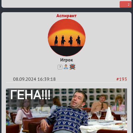
2
Аспирант
Игрок
7
08.09.2024 16:39:18
#193
Re:
Waiting
XI