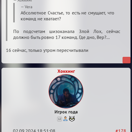
Хоккинг
Waiting
Vera
Aбсолютное Счастье, то есть не смущает, что
XI
команд не хватает?
По подсчетам шизоканала Злой Лох, сейчас
должно быть ровно 17 команд. Где дно, Вер?...
16 сейчас, только утром пересчитывали
Хоккинг
Игрок года
12
02.09.2024 18:51:08
#178