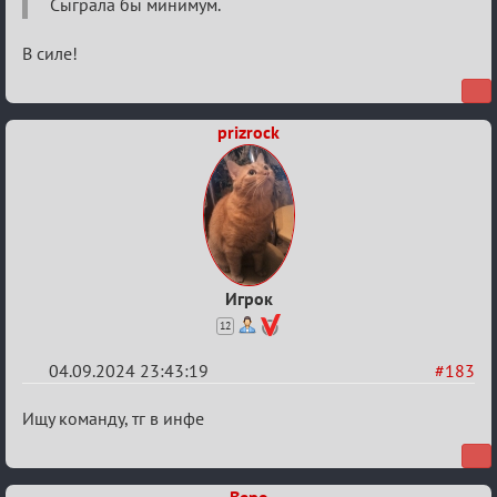
Waiting
Сыграла бы минимум.
XI
В силе!
prizrock
Игрок
12
04.09.2024 23:43:19
#183
Re:
Ищу команду, тг в инфе
Waiting
XI