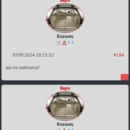
Веро
Борщец
9
07.09.2024 18:25:32
#184
Re:
шо по вайтингу?
Waiting
XI
Веро
Борщец