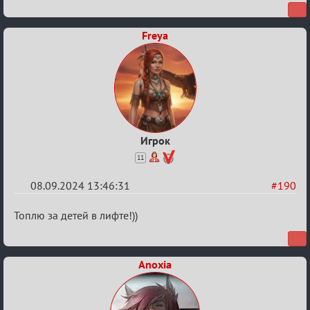
Waiting
XI
Freya
Игрок
11
08.09.2024 13:46:31
#190
Re:
Топлю за детей в лифте!))
Waiting
XI
Anoxia