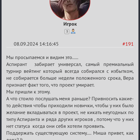
Игрок
3
08.09.2024 14:16:45
#191
Re:
Мы просыпаемся и видим это.....
Waiting
Аспирант забирает универсал, самый премиальный
турнир вейтинг который всегда собирался с избытком,
XI
не собирается больше недели положенного срока, Вера
признает факт того, что проект умирает.
Мы пришли к этому.
А что стоило послушать меня раньше? Привносить какие-
то действия чтобы приходили новички, чтобы у них было
желание вкладываться в проект, не кикать неугодных по
типу Аспиранта и ряда других игроков , потому что у них
нет статуса когда они себя хотели проявить.
Поддержать существующую систему.... Миша привет, как
дела? ))