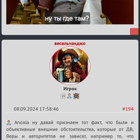
весельчакджо
Игрок
13
08.09.2024 17:58:46
#194
Re:
Anoxia ну давай признаем тот факт, что были и
Waiting
объективные внешние обстоятельства, которые от ДВ,
Веры и авторитетов не зависят, например то, что
XI