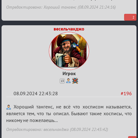
Отредактировано: Хороший тангенс (08.09.2024 21:24:16)
2
весельчакджо
Игрок
13
08.09.2024 22:43:28
#196
Re:
Хороший тангенс, не всё что хосписом называется,
Waiting
является тем, что ты описал. Бывают такие хосписы, что
никому не пожелаешь...
XI
Отредактировано: весельчакджо (08.09.2024 22:43:42)