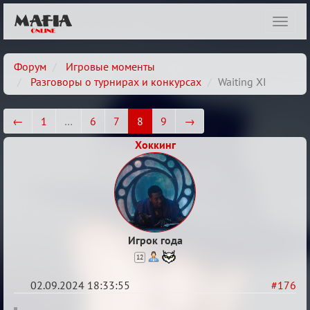
Показ
навиг
Форум
Игровые моменты
Разговоры о турнирах и конкурсах
Waiting XI
←
1
…
6
7
8
9
→
Хоккинг
Игрок года
12
02.09.2024 18:33:55
#176