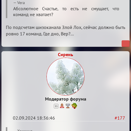
Re:
Vera
Waiting
Aбсолютное Счастье, то есть не смущает, что
команд не хватает?
XI
По подсчетам шизоканала Злой Лох, сейчас должно быть
ровно 17 команд. Где дно, Вер?...
Сирень
Модератор форума
11
02.09.2024 18:36:46
#177
Re: