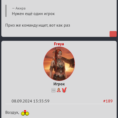
Re:
Акира
Waiting
Нужен ещё один игрок
XI
Приз же команду ищет, вот как раз
Freya
Игрок
11
08.09.2024 13:35:59
#189
Re:
Воздух,