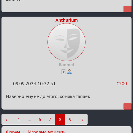
XI
Anthurium
Banned
9
09.09.2024 10:22:51
#200
Re:
Наверно ему не до этого, хомяка тапает.
Waiting
XI
←
1
…
6
7
8
9
→
Форум
Игровые моменты