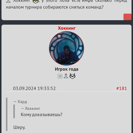
Re:
Хоккинг
, у злого лоха есть инфа сколько перед
Waiting
началом турнира собираются сняться команд?
XI
Хоккинг
Игрок года
12
03.09.2024 19:33:52
#181
Re:
Хард
Waiting
Хоккинг
Кому доказываешь?
XI
Шеру.