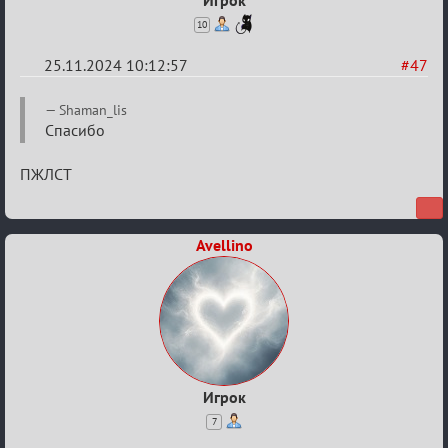
10
25.11.2024 10:12:57
#47
Re:
Shaman_lis
Безопасная
Спасибо
связь
ПЖЛСТ
Avellino
Игрок
7