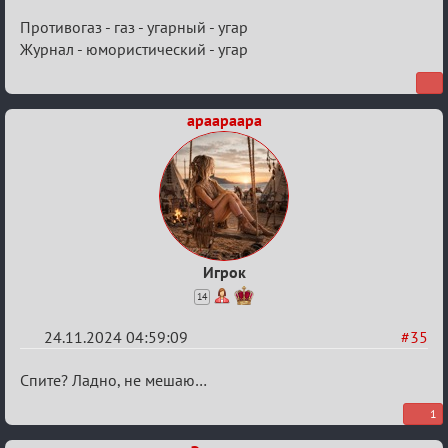
Противогаз - газ - угарный - угар
Журнал - юмористический - угар
apaapaapa
Игрок
14
24.11.2024 04:59:09
#35
Re:
Спите? Ладно, не мешаю…
Безопасная
1
связь