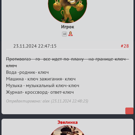
Игрок
10
23.11.2024 22:47:15
#28
Re:
Противогаз - го- все идет по плану- на границе ключ -
Безопасная
ключ
Вода -родник- ключ
связь
Машина - ключ зажигания- ключ
Музыка - музыкальный ключ-ключ
Журнал- кроссворд- ответ-ключ
Отредактировано: alex (23.11.2024 22:48:25)
Эвелинка