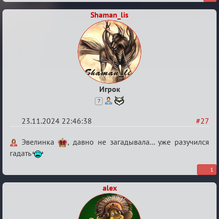
связь
Shaman_lis
Игрок
7
23.11.2024 22:46:38
#27
Re:
Эвелинка
, давно не загадывала... уже разучился
Безопасная
гадать
связь
1
alex