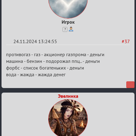
Игрок
7
24.11.2024 13:24:55
#37
Re:
противогаз - газ - акционер газпрома - деньги
Безопасная
машина - бензин - подорожал ппц.. - деньги
форбс - список богатеньких - деньги
связь
вода - жажда - жажда денег
Эвелинка