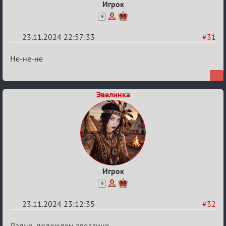
Игрок
9
23.11.2024 22:57:33
#31
Re:
Не-не-не
Безопасная
связь
Эвелинка
Игрок
9
23.11.2024 23:12:35
#32
Re:
Ладно, подождем авеллино......