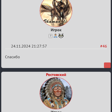
Игрок
7
24.11.2024 21:27:57
#46
Re:
Спасибо
Безопасная
связь
Ростовский
Игрок