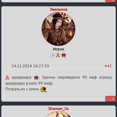
Эвелинка
Игрок
9
24.11.2024 18:27:59
#45
Re:
apaapaapa
, Удачно переведено 90 маф игроку
Безопасная
apaapaapa (снято 99 маф)
Потрать их с умом.
связь
1
Shaman_lis