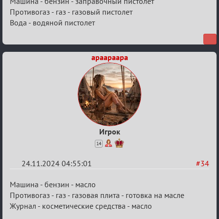
Машина - бензин - заправочный пистолет
Противогаз - газ - газовый пистолет
Вода - водяной пистолет
apaapaapa
Игрок
14
24.11.2024 04:55:01
#34
Re:
Машина - бензин - масло
Безопасная
Противогаз - газ - газовая плита - готовка на масле
Журнал - косметические средства - масло
связь