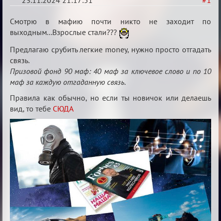
23.11.2024 21:17:51
#1
Безопасная
Смотрю в мафию почти никто не заходит по
связь
выходным...Взрослые стали???
Предлагаю срубить легкие money, нужно просто отгадать
связь.
Призовой фонд 90 маф: 40 маф за ключевое слово и по 10
маф за каждую отгаданную связь.
Правила как обычно, но если ты новичок или делаешь
вид, то тебе
СЮДА