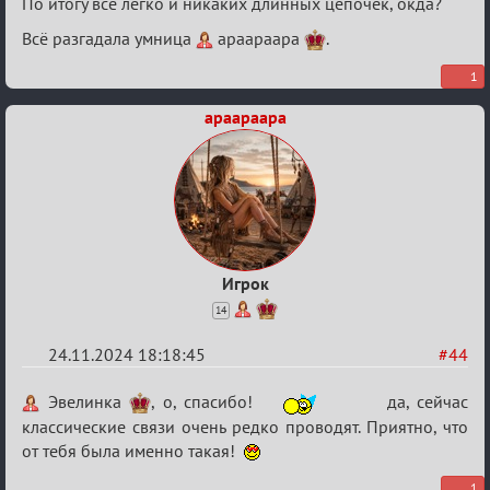
По итогу всё легко и никаких длинных цепочек, окда?
Всё разгадала умница
apaapaapa
.
1
apaapaapa
Игрок
14
24.11.2024 18:18:45
#44
Re:
Эвелинка
, о, спасибо!
да, сейчас
Безопасная
классические связи очень редко проводят. Приятно, что
от тебя была именно такая!
связь
1