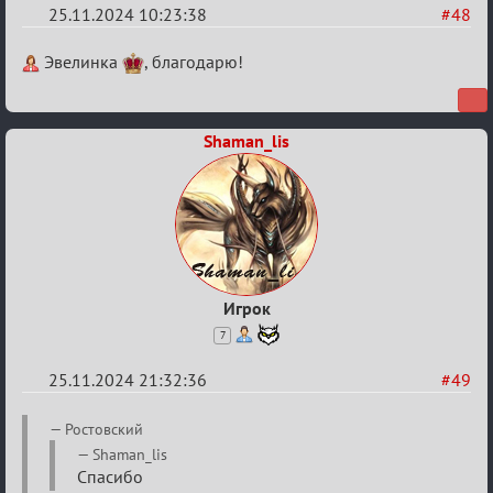
25.11.2024 10:23:38
#48
Re:
Эвелинка
, благодарю!
Безопасная
связь
Shaman_lis
Игрок
7
25.11.2024 21:32:36
#49
Re:
Ростовский
Безопасная
Shaman_lis
Спасибо
связь