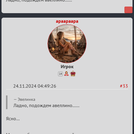
Безопасная
связь
apaapaapa
Игрок
14
24.11.2024 04:49:26
#33
Re:
Эвелинка
Безопасная
Ладно, подождем авеллино......
связь
Ясно…