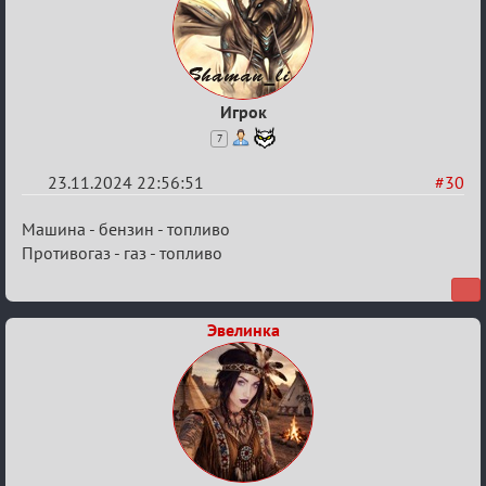
Игрок
7
23.11.2024 22:56:51
#30
Re:
Машина - бензин - топливо
Безопасная
Противогаз - газ - топливо
связь
Эвелинка