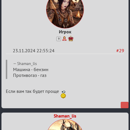
Игрок
9
23.11.2024 22:55:24
#29
Re:
Shaman_lis
Безопасная
Машина - бензин
Противогаз - газ
связь
Если вам так будет проще
Shaman_lis