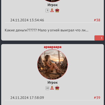
Игрок
9
24.11.2024 13:34:46
#38
Re:
Какие деньги?????? Мало у огней выиграл что ли…
Безопасная
3
связь
apaapaapa
Игрок
14
24.11.2024 17:58:09
#39