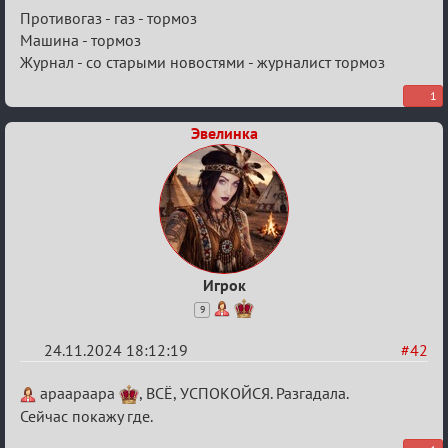
Re:
Противогаз - газ - тормоз
Безопасная
Машина - тормоз
Журнал - со старыми новостями - журналист тормоз
связь
1
Эвелинка
Игрок
9
24.11.2024 18:12:19
#42
Re:
apaapaapa
, ВСЁ, УСПОКОЙСЯ. Разгадала.
Безопасная
Сейчас покажу где.
связь