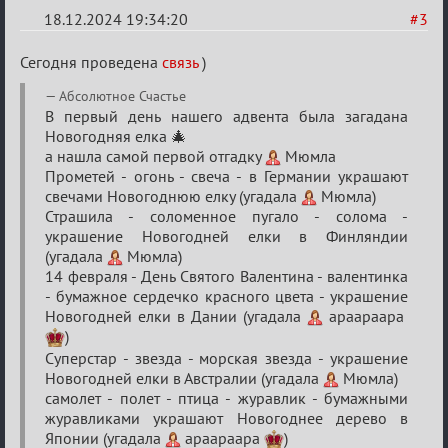
18.12.2024 19:34:20
#3
Re:
Сегодня проведена
связь
)
Фантастический
Aбсолютное Счастье
Новогодний
В первый день нашего адвента была загадана
адвент
Новогодняя елка 🎄
а нашла самой первой отгадку
Мюмла
2024!
Прометей - огонь - свеча - в Германии украшают
свечами Новогоднюю елку (угадала
Мюмла)
Страшила - соломенное пугало - солома -
украшение Новогодней елки в Финляндии
(угадала
Мюмла)
14 февраля - День Святого Валентина - валентинка
- бумажное сердечко красного цвета - украшение
Новогодней елки в Дании (угадала
apaapaapa
)
Суперстар - звезда - морская звезда - украшение
Новогодней елки в Австралии (угадала
Мюмла)
самолет - полет - птица - журавлик - бумажными
журавликами украшают Новогоднее дерево в
Японии (угадала
apaapaapa
)