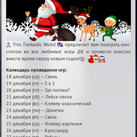
This Fantastic World
предлагает вам поиграть нон-
стопом во все любимые игры ДК и провести классно
вместе время перед новым годом!)))
Календарь проведения игр:
18 декабря (ср) — Связь
19 декабря (чт) — 5 к 1
20 декабря (пт) — Где логика?
21 декабря (сб) — Лейся песня
22 декабря (вс) — Клевер классический
23 декабря (пн) — Данетка
24 декабря (вт) — Связь
25 декабря (ср) — Клевер картинки
26 декабря (чт) — Кроссворд
27 декабря (пт) — Ребусы