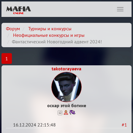
Показ
навиг
Форум
Турниры и конкурсы
Неофициальные конкурсы и игры
Фантастический Новогодний адвент 2024!
1
takotorayaeva
оскар этой богине
12
16.12.2024 22:15:48
#1