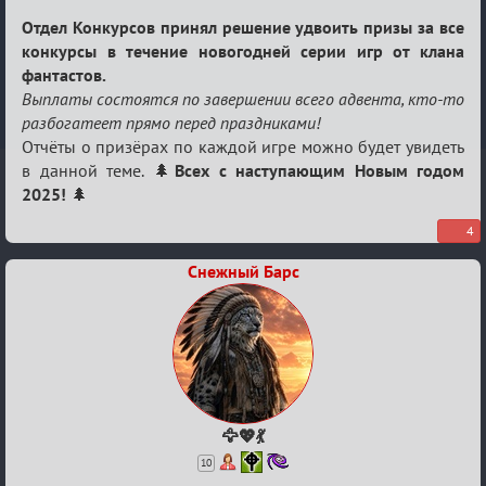
Re:
Отдел Конкурсов принял решение удвоить призы за все
Фантастический
конкурсы в течение новогодней серии игр от клана
фантастов.
Новогодний
Выплаты состоятся по завершении всего адвента, кто-то
адвент
разбогатеет прямо перед праздниками!
2024!
Отчёты о призёрах по каждой игре можно будет увидеть
в данной теме. 🌲
Всех с наступающим Новым годом
2025!
🌲
4
Снежный Барс
🦅💖💃
10