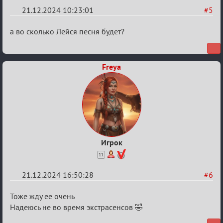
21.12.2024 10:23:01
#5
Re:
а во сколько Лейся песня будет?
Фантастический
Новогодний
Freya
адвент
2024!
Игрок
11
21.12.2024 16:50:28
#6
Re:
Тоже жду ее очень
Фантастический
Надеюсь не во время экстрасенсов 🤣
Новогодний